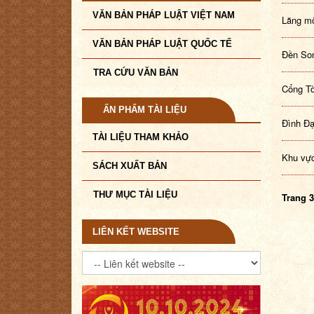
VĂN BẢN PHÁP LUẬT VIỆT NAM
Lăng m
VĂN BẢN PHÁP LUẬT QUỐC TẾ
Đền Son
TRA CỨU VĂN BẢN
Cổng Tò
ẤN PHẨM TÀI LIỆU
Đình Đạ
TÀI LIỆU THAM KHẢO
Khu vực
SÁCH XUẤT BẢN
THƯ MỤC TÀI LIỆU
Trang 3
LIÊN KẾT WEBSITE