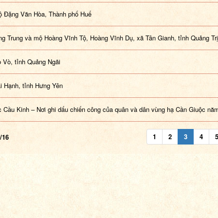
ộ Đặng Văn Hòa, Thành phố Huế
g Trung và mộ Hoàng Vĩnh Tộ, Hoàng Vĩnh Dụ, xã Tân Gianh, tỉnh Quảng Trị
 Vò, tỉnh Quảng Ngãi
i Hạnh, tỉnh Hưng Yên
 Cầu Kinh – Nơi ghi dấu chiến công của quân và dân vùng hạ Cần Giuộc nă
1
2
3
4
/16