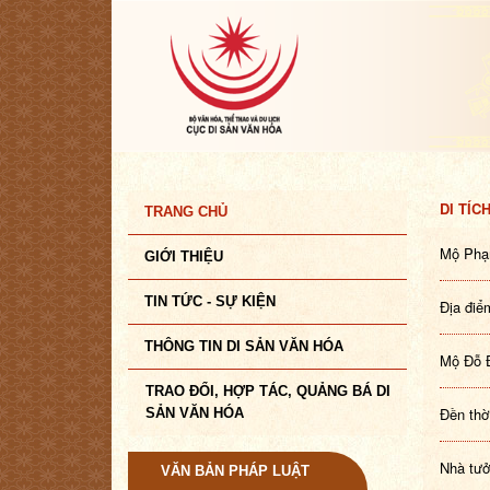
DI TÍC
TRANG CHỦ
Mộ Phạ
GIỚI THIỆU
TIN TỨC - SỰ KIỆN
Địa điể
THÔNG TIN DI SẢN VĂN HÓA
Mộ Đỗ 
TRAO ĐỔI, HỢP TÁC, QUẢNG BÁ DI
Đền thờ
SẢN VĂN HÓA
Nhà tưở
VĂN BẢN PHÁP LUẬT