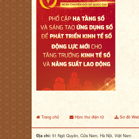
Trang chủ
Hòm thư điện tử
Sơ đồ Web
Địa chỉ:
51 Ngô Quyền, Cửa Nam, Hà Nội, Việt Nam