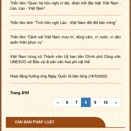
Triển lãm "Quan hệ hữu nghị vĩ đại, đoàn kết đặc biệt Việt Nam -
Lào, Lào - Việt Nam”
Triển lãm ảnh "Tình hữu nghị Lào - Việt Nam đời đời bền vững"
Triển lãm “Cảnh sát Việt Nam mưu trí, dũng cảm, vì nước, vì dân
quên thân phục vụ”
Việt Nam trúng cử Thành viên Uỷ ban liên Chính phủ Công ước
UNESCO về Bảo vệ di sản văn hoá phi vật thể
Hoạt động hưởng ứng Ngày Quốc tế bảo tàng (18/5/2022)
Trang 8/94
«
6
7
8
9
10
»
VĂN BẢN PHÁP LUẬT