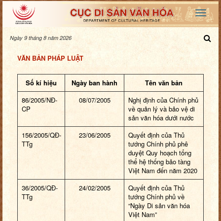
Ngày 9 tháng 8 năm 2026
VĂN BẢN PHÁP LUẬT
Số kí hiệu
Ngày ban hành
Tên văn bản
86/2005/NĐ-
08/07/2005
Nghị định của Chính phủ
CP
về quản lý và bảo vệ di
sản văn hóa dưới nước
156/2005/QĐ-
23/06/2005
Quyết định của Thủ
TTg
tướng Chính phủ phê
duyệt Quy hoạch tổng
thể hệ thống bảo tàng
Việt Nam đến năm 2020
36/2005/QĐ-
24/02/2005
Quyết định của Thủ
TTg
tướng Chính phủ về
“Ngày Di sản văn hóa
Việt Nam”