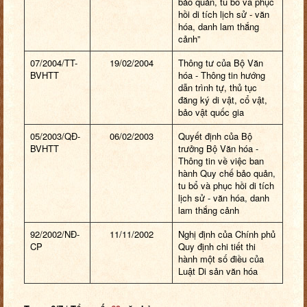
bảo quản, tu bổ và phục
hồi di tích lịch sử - văn
hóa, danh lam thắng
cảnh”
07/2004/TT-
19/02/2004
Thông tư của Bộ Văn
BVHTT
hóa - Thông tin hướng
dẫn trình tự, thủ tục
đăng ký di vật, cổ vật,
bảo vật quốc gia
05/2003/QĐ-
06/02/2003
Quyết định của Bộ
BVHTT
trưởng Bộ Văn hóa -
Thông tin về việc ban
hành Quy chế bảo quản,
tu bổ và phục hồi di tích
lịch sử - văn hóa, danh
lam thắng cảnh
92/2002/NĐ-
11/11/2002
Nghị định của Chính phủ
CP
Quy định chi tiết thi
hành một số điều của
Luật Di sản văn hóa