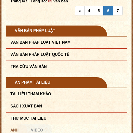
Trang 6/7
|
Tổng số:
69
văn bản
«
4
5
6
7
VĂN BẢN PHÁP LUẬT
VĂN BẢN PHÁP LUẬT VIỆT NAM
VĂN BẢN PHÁP LUẬT QUỐC TẾ
TRA CỨU VĂN BẢN
ẤN PHẨM TÀI LIỆU
TÀI LIỆU THAM KHẢO
SÁCH XUẤT BẢN
THƯ MỤC TÀI LIỆU
ẢNH
VIDEO