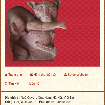
Trang chủ
Hòm thư điện tử
Sơ đồ Website
Tìm kiếm
Liên hệ
Địa chỉ:
51 Ngô Quyền, Cửa Nam, Hà Nội, Việt Nam
Tel:
(84-24) 39447540 *
Fax:
(84-24) 39439929