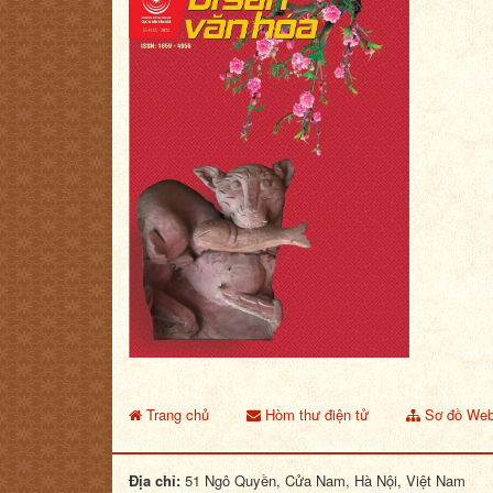
Trang chủ
Hòm thư điện tử
Sơ đồ Web
Địa chỉ:
51 Ngô Quyền, Cửa Nam, Hà Nội, Việt Nam