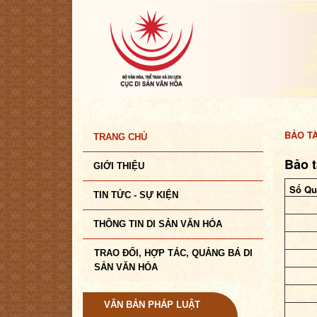
BẢO T
TRANG CHỦ
Bảo t
GIỚI THIỆU
Số Qu
TIN TỨC - SỰ KIỆN
THÔNG TIN DI SẢN VĂN HÓA
TRAO ĐỔI, HỢP TÁC, QUẢNG BÁ DI
SẢN VĂN HÓA
VĂN BẢN PHÁP LUẬT