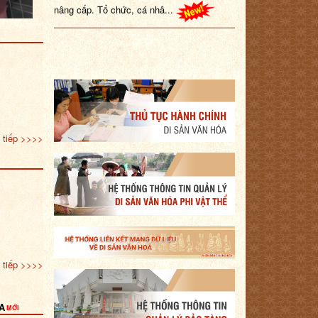
nâng cấp. Tổ chức, cá nhâ...
 tiếp >>>>
 tiếp >>>>
A
MỚI