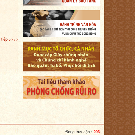
.
 tiếp >>>>
Đang truy cập :
203