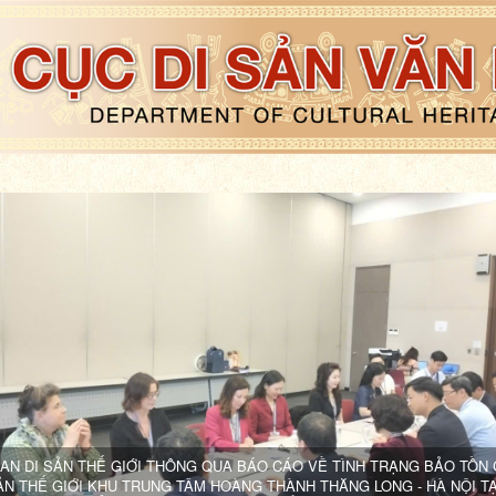
AN DI SẢN THẾ GIỚI THÔNG QUA BÁO CÁO VỀ TÌNH TRẠNG BẢO TỒN
ẢN THẾ GIỚI KHU TRUNG TÂM HOÀNG THÀNH THĂNG LONG - HÀ NỘI TẠ