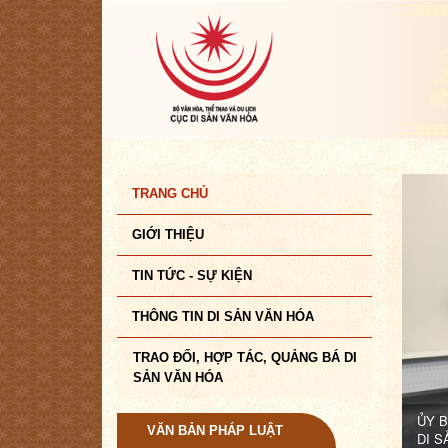
TRANG CHỦ
GIỚI THIỆU
TIN TỨC - SỰ KIỆN
THÔNG TIN DI SẢN VĂN HÓA
TRAO ĐỔI, HỢP TÁC, QUẢNG BÁ DI
SẢN VĂN HÓA
ỦY B
VĂN BẢN PHÁP LUẬT
DI S