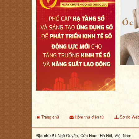
Trang chủ
Hòm thư điện tử
Sơ đồ Web
Địa chỉ:
51 Ngô Quyền, Cửa Nam, Hà Nội, Việt Nam