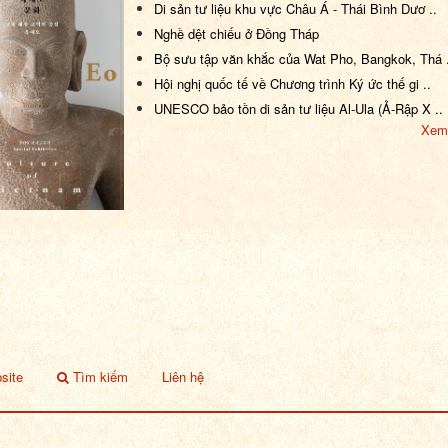
Di sản tư liệu khu vực Châu Á - Thái Bình Dươ ..
Nghề dệt chiếu ở Đồng Tháp
Bộ sưu tập văn khắc của Wat Pho, Bangkok, Thá .
Hội nghị quốc tế về Chương trình Ký ức thế gi ..
UNESCO bảo tồn di sản tư liệu Al-Ula (Ả-Rập X ..
Xem
site
Tìm kiếm
Liên hệ