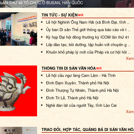
LẦN THỨ 48 TỔ CHỨC Ở BUSAN, HÀN QUỐC
TIN TỨC - SỰ KIỆN
MỚI
Lễ hội Nghinh Ông Nam Hải (xã Bình Đại, tỉnh ..
Ủy ban Di sản Thế giới thông qua báo cáo về t ..
Kỳ họp Đại hội đồng thường kỳ ICOM lần thứ 41
Lớp đào tạo, bồi dưỡng, tập huấn với chuyên g ..
Khuôn khổ pháp lý mới của Pháp và cơ hội hồi ..
Xem
THÔNG TIN DI SẢN VĂN HÓA
MỚI
Lễ hội cầu ngư làng Cam Lâm - Hà Tĩnh
Đình Đạm Xuyên, Thành phố Hà Nội
Đình Thượng Tự Nhiên, Thành phố Hà Nội
Đình Tri Lễ, Thành phố Hà Nội
Nghề đan lát của người Tày, tỉnh Lào Cai
Xem
TRAO ĐỔI, HỢP TÁC, QUẢNG BÁ DI SẢN VĂN HÓ