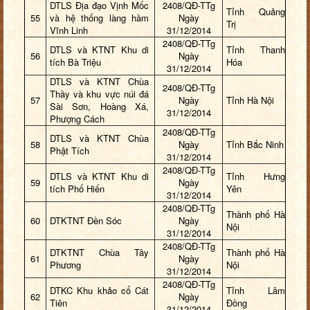
DTLS Địa đạo Vịnh Mốc
2408/QĐ-TTg
Tỉnh Quảng
55
và hệ thống làng hầm
Ngày
Trị
Vĩnh Linh
31/12/2014
2408/QĐ-TTg
DTLS và KTNT Khu di
Tỉnh Thanh
56
Ngày
tích Bà Triệu
Hóa
31/12/2014
DTLS và KTNT Chùa
2408/QĐ-TTg
Thầy và khu vực núi đá
57
Ngày
Tỉnh Hà Nội
Sài Sơn, Hoàng Xá,
31/12/2014
Phượng Cách
2408/QĐ-TTg
DTLS và KTNT Chùa
58
Ngày
Tỉnh Bắc Ninh
Phật Tích
31/12/2014
2408/QĐ-TTg
DTLS và KTNT Khu di
Tỉnh Hưng
59
Ngày
tích Phố Hiến
Yên
31/12/2014
2408/QĐ-TTg
Thành phố Hà
60
DTKTNT Đền Sóc
Ngày
Nội
31/12/2014
2408/QĐ-TTg
DTKTNT Chùa Tây
Thành phố Hà
61
Ngày
Phương
Nội
31/12/2014
2408/QĐ-TTg
DTKC Khu khảo cổ Cát
Tỉnh Lâm
62
Ngày
Tiên
Đồng
31/12/2014