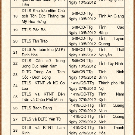
Ngày 10/5/2012
Liên
DTLS Khu lưu niệm Chủ
548/QĐ-TTg
18
tịch Tôn Đức Thắng tại
Tỉnh An Giang
Ngày 10/5/2012
Mỹ Hòa Hưng
548/QĐ-TTg
Tỉnh Cao
19
DTLS Pác Bó
Ngày 10/5/2012
Bằng
548/QĐ-TTg
Tỉnh Tuyên
20
DTLS Tân Trào
Ngày 10/5/2012
Quang
DTLS An toàn khu (ATK)
548/QĐ-TTg
Tỉnh Thái
21
Định Hóa
Ngày 10/5/2012
Nguyên
DTLS Căn cứ Trung
548/QĐ-TTg
22
Tỉnh Tây Ninh
ương Cục miền Nam
Ngày 10/5/2012
DLTC Tràng An - Tam
548/QĐ-TTg
Tỉnh Ninh
23
Cốc - Bích Động
Ngày 10/5/2012
Bình
DTLS, KTNT và KC Cổ
1419/QĐ-TTg
Thành phố Hà
24
Loa
Ngày 27/9/2012
Nội
DTLS và KTNT Đền
1419/QĐ-TTg
Tỉnh Nam
25
Trần và Chùa Phổ Minh
Ngày 27/9/2012
Định
1419/QĐ-TTg
Tỉnh Quảng
26
DTLS Bạch Đằng
Ngày 27/9/2012
Nình
1419/QĐ-TTg
Tỉnh Quảng
27
DTLS và DLTC Yên Tử
Ngày 27/9/2012
Ninh
DTLS và KTNT Lam
1419/QĐ-TTg
Tỉnh Thanh
28
Kinh
Ngày 27/9/2012
Hóa