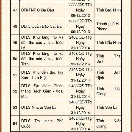
2383/QĐ-TTg
47
DTKTNT Chùa Dâu
Ngày
Tỉnh Bắc Ninh
09/12/2013
2383/QĐ-TTg
Thành phố Hải
48
DLTC Quần Đảo Cát Bà
Ngày
Phòng
09/12/2013
DTLS Khu lăng mộ và
2408/QĐ-TTg
49
đền thờ các vị vua triều
Ngày
Tỉnh Bắc Ninh
Lý
31/12/2014
DTLS Khu lăng mộ và
2408/QĐ-TTg
Tỉnh Thái
50
đền thờ các vị vua triều
Ngày
Bình
Trần
31/12/2014
2408/QĐ-TTg
DTLS Khu đền thờ Tây
Tỉnh Bình
51
Ngày
Sơn - Tam Kiệt
Định
31/12/2014
DTLS Địa điểm Chiến
2408/QĐ-TTg
Tỉnh Tiền
52
thắng Rạch Gầm - Xoài
Ngày
Giang
Mút
31/12/2014
2408/QĐ-TTg
53
DTLS Nhà tù Sơn La
Ngày
Tỉnh Sơn La
31/12/2014
2408/QĐ-TTg
DTLS Trại giam Phú
Tỉnh Kiên
54
Ngày
Quốc
Giang
31/12/2014