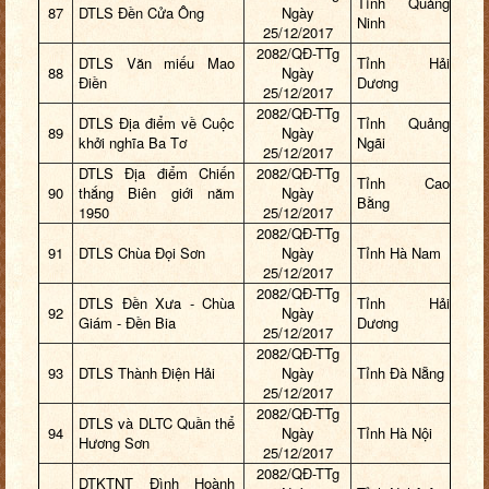
Tỉnh Quảng
87
DTLS Đền Cửa Ông
Ngày
Ninh
25/12/2017
2082/QĐ-TTg
DTLS Văn miếu Mao
Tỉnh Hải
88
Ngày
Điền
Dương
25/12/2017
2082/QĐ-TTg
DTLS Địa điểm về Cuộc
Tỉnh Quảng
89
Ngày
khởi nghĩa Ba Tơ
Ngãi
25/12/2017
DTLS Địa điểm Chiến
2082/QĐ-TTg
Tỉnh Cao
90
thắng Biên giới năm
Ngày
Bằng
1950
25/12/2017
2082/QĐ-TTg
91
DTLS Chùa Đọi Sơn
Ngày
Tỉnh Hà Nam
25/12/2017
2082/QĐ-TTg
DTLS Đền Xưa - Chùa
Tỉnh Hải
92
Ngày
Giám - Đền Bia
Dương
25/12/2017
2082/QĐ-TTg
93
DTLS Thành Điện Hải
Ngày
Tỉnh Đà Nẵng
25/12/2017
2082/QĐ-TTg
DTLS và DLTC Quần thể
94
Ngày
Tỉnh Hà Nội
Hương Sơn
25/12/2017
2082/QĐ-TTg
DTKTNT Đình Hoành