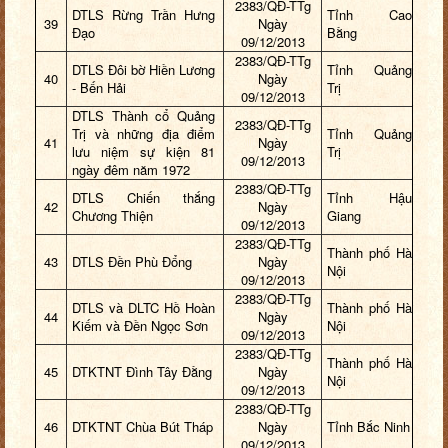
2383/QĐ-TTg
DTLS Rừng Trần Hưng
Tỉnh Cao
39
Ngày
Đạo
Bằng
09/12/2013
2383/QĐ-TTg
DTLS Đôi bờ Hiền Lương
Tỉnh Quảng
40
Ngày
- Bến Hải
Trị
09/12/2013
DTLS Thành cổ Quảng
2383/QĐ-TTg
Trị và những địa điểm
Tỉnh Quảng
41
Ngày
lưu niệm sự kiện 81
Trị
09/12/2013
ngày đêm năm 1972
2383/QĐ-TTg
DTLS Chiến thắng
Tỉnh Hậu
42
Ngày
Chương Thiện
Giang
09/12/2013
2383/QĐ-TTg
Thành phố Hà
43
DTLS Đền Phù Đổng
Ngày
Nội
09/12/2013
2383/QĐ-TTg
DTLS và DLTC Hồ Hoàn
Thành phố Hà
44
Ngày
Kiếm và Đền Ngọc Sơn
Nội
09/12/2013
2383/QĐ-TTg
Thành phố Hà
45
DTKTNT Đình Tây Đằng
Ngày
Nội
09/12/2013
2383/QĐ-TTg
46
DTKTNT Chùa Bút Tháp
Ngày
Tỉnh Bắc Ninh
09/12/2013