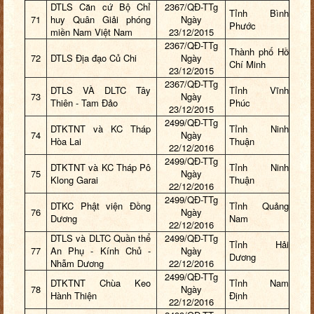
DTLS Căn cứ Bộ Chỉ
2367/QĐ-TTg
Tỉnh Bình
71
huy Quân Giải phóng
Ngày
Phước
miền Nam Việt Nam
23/12/2015
2367/QĐ-TTg
Thành phố Hồ
72
DTLS Địa đạo Củ Chi
Ngày
Chí Minh
23/12/2015
2367/QĐ-TTg
DTLS VÀ DLTC Tây
Tỉnh Vĩnh
73
Ngày
Thiên - Tam Đảo
Phúc
23/12/2015
2499/QĐ-TTg
DTKTNT và KC Tháp
Tỉnh Ninh
74
Ngày
Hòa Lai
Thuận
22/12/2016
2499/QĐ-TTg
DTKTNT và KC Tháp Pô
Tỉnh Ninh
75
Ngày
Klong Garai
Thuận
22/12/2016
2499/QĐ-TTg
DTKC Phật viện Đồng
Tỉnh Quảng
76
Ngày
Dương
Nam
22/12/2016
DTLS và DLTC Quần thể
2499/QĐ-TTg
Tỉnh Hải
77
An Phụ - Kính Chủ -
Ngày
Dương
Nhẫm Dương
22/12/2016
2499/QĐ-TTg
DTKTNT Chùa Keo
Tỉnh Nam
78
Ngày
Hành Thiện
Định
22/12/2016