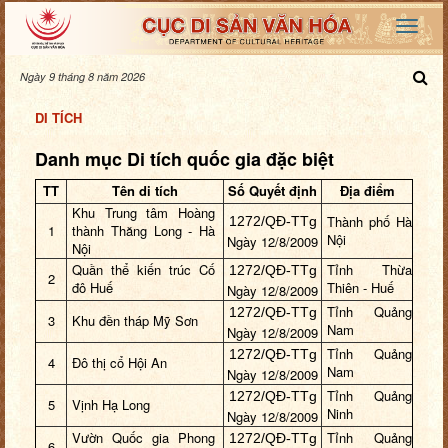
Ngày 9 tháng 8 năm 2026
DI TÍCH
Danh mục Di tích quốc gia đặc biệt
TT
Tên di tích
Số Quyết định
Địa điểm
Khu Trung tâm Hoàng
Thành phố Hà
1272/QĐ-TTg
1
thành Thăng Long - Hà
Nội
Ngày
12/8/2009
Nội
Quần thể kiến trúc Cố
Tỉnh Thừa
1272/QĐ-TTg
2
đô Huế
Thiên - Huế
Ngày
12/8/2009
Tỉnh Quảng
1272/QĐ-TTg
3
Khu đền tháp Mỹ Sơn
Nam
Ngày
12/8/2009
Tỉnh Quảng
1272/QĐ-TTg
4
Đô thị cổ Hội An
Nam
Ngày
12/8/2009
Tỉnh Quảng
1272/QĐ-TTg
5
Vịnh Hạ Long
Ninh
Ngày
12/8/2009
Vườn Quốc gia Phong
Tỉnh Quảng
1272/QĐ-TTg
6