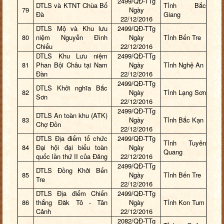
2499/QĐ-TTg
DTLS và KTNT Chùa Bổ
Tỉnh Bắc
79
Ngày
Đà
Giang
22/12/2016
DTLS Mộ và Khu lưu
2499/QĐ-TTg
80
niệm Nguyễn Đình
Ngày
Tỉnh Bến Tre
Chiểu
22/12/2016
DTLS Khu Lưu niệm
2499/QĐ-TTg
81
Phan Bội Châu tại Nam
Ngày
Tỉnh Nghệ An
Đàn
22/12/2016
2499/QĐ-TTg
DTLS Khởi nghĩa Bắc
82
Ngày
Tỉnh Lạng Sơn
Sơn
22/12/2016
2499/QĐ-TTg
DTLS An toàn khu (ATK)
83
Ngày
Tỉnh Bắc Kạn
Chợ Đồn
22/12/2016
DTLS Địa điểm tổ chức
2499/QĐ-TTg
Tỉnh Tuyên
84
Đại hội đại biểu toàn
Ngày
Quang
quốc lần thứ II của Đảng
22/12/2016
2499/QĐ-TTg
DTLS Đồng Khởi Bến
85
Ngày
Tỉnh Bến Tre
Tre
22/12/2016
DTLS Địa điểm Chiến
2499/QĐ-TTg
86
thắng Đăk Tô - Tân
Ngày
Tỉnh Kon Tum
Cảnh
22/12/2016
2082/QĐ-TTg