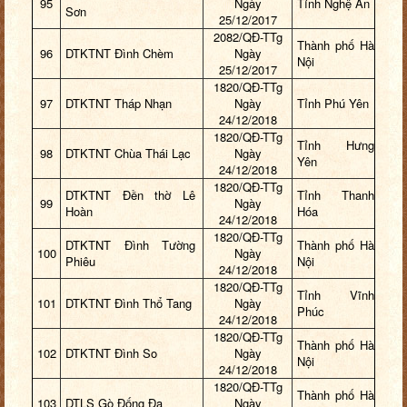
95
Ngày
Tỉnh Nghệ An
Sơn
25/12/2017
2082/QĐ-TTg
Thành phố Hà
96
DTKTNT Đình Chèm
Ngày
Nội
25/12/2017
1820/QĐ-TTg
97
DTKTNT Tháp Nhạn
Ngày
Tỉnh Phú Yên
24/12/2018
1820/QĐ-TTg
Tỉnh Hưng
98
DTKTNT Chùa Thái Lạc
Ngày
Yên
24/12/2018
1820/QĐ-TTg
DTKTNT Đền thờ Lê
Tỉnh Thanh
99
Ngày
Hoàn
Hóa
24/12/2018
1820/QĐ-TTg
DTKTNT Đình Tường
Thành phố Hà
100
Ngày
Phiêu
Nội
24/12/2018
1820/QĐ-TTg
Tỉnh Vĩnh
101
DTKTNT Đình Thổ Tang
Ngày
Phúc
24/12/2018
1820/QĐ-TTg
Thành phố Hà
102
DTKTNT Đình So
Ngày
Nội
24/12/2018
1820/QĐ-TTg
Thành phố Hà
103
DTLS Gò Đống Đa
Ngày