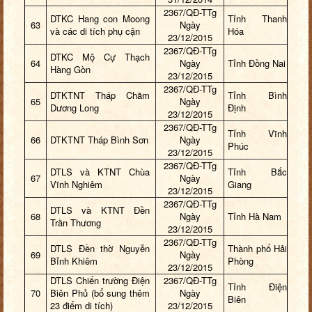
2367/QĐ-TTg
DTKC Hang con Moong
Tỉnh Thanh
63
Ngày
và các di tích phụ cận
Hóa
23/12/2015
2367/QĐ-TTg
DTKC Mộ Cự Thạch
64
Ngày
Tỉnh Đồng Nai
Hàng Gòn
23/12/2015
2367/QĐ-TTg
DTKTNT Tháp Chăm
Tỉnh Bình
65
Ngày
Dương Long
Định
23/12/2015
2367/QĐ-TTg
Tỉnh Vĩnh
66
DTKTNT Tháp Bình Sơn
Ngày
Phúc
23/12/2015
2367/QĐ-TTg
DTLS và KTNT Chùa
Tỉnh Bắc
67
Ngày
Vĩnh Nghiêm
Giang
23/12/2015
2367/QĐ-TTg
DTLS và KTNT Đền
68
Ngày
Tỉnh Hà Nam
Trần Thương
23/12/2015
2367/QĐ-TTg
DTLS Đền thờ Nguyễn
Thành phố Hải
69
Ngày
Bỉnh Khiêm
Phòng
23/12/2015
DTLS Chiến trường Điện
2367/QĐ-TTg
Tỉnh Điện
70
Biên Phủ (bổ sung thêm
Ngày
Biên
23 điểm di tích)
23/12/2015