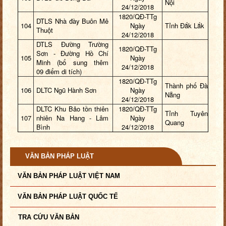
Nội
24/12/2018
1820/QĐ-TTg
DTLS Nhà đày Buôn Mê
104
Ngày
Tỉnh Đắk Lắk
Thuột
24/12/2018
DTLS Đường Trường
1820/QĐ-TTg
Sơn - Đường Hồ Chí
105
Ngày
Minh (bổ sung thêm
24/12/2018
09 điểm di tích)
1820/QĐ-TTg
Thành phố Đà
106
DLTC Ngũ Hành Sơn
Ngày
Nẵng
24/12/2018
DLTC Khu Bảo tồn thiên
1820/QĐ-TTg
Tỉnh Tuyên
107
nhiên Na Hang - Lâm
Ngày
Quang
Bình
24/12/2018
VĂN BẢN PHÁP LUẬT
VĂN BẢN PHÁP LUẬT VIỆT NAM
VĂN BẢN PHÁP LUẬT QUỐC TẾ
TRA CỨU VĂN BẢN