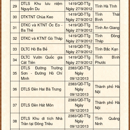
DTLS Khu lưu niệm
1419/QĐ-TTg
29
Tỉnh Hà Tĩnh
Nguyễn Du
Ngày 27/9/2012
1419/QĐ-TTg
Tỉnh Thái
30
DTKTNT Chùa Keo
Ngày 27/9/2012
Bình
DTKC và KTNT Óc Eo -
1419/QĐ-TTg
31
Tỉnh An Giang
Ba Thê
Ngày 27/9/2012
1419/QĐ-TTg
Tỉnh Đồng
32
DTKC và KTNT Gò Tháp
Ngày 27/9/2012
Tháp
1419/QĐ-TTg
33
DLTC Hồ Ba Bể
Tỉnh Bắc Kạn
Ngày 27/9/2012
DLTC Vườn Quốc gia
1419/QĐ-TTg
Tỉnh Bình
34
Cát Tiên
Ngày 27/9/2012
Phước
DTLS Đường Trường
2383/QĐ-TTg
35
Sơn - Đường Hồ Chí
Ngày
Minh
09/12/2013
2383/QĐ-TTg
Thành phố Hà
36
DTLS Đền Hai Bà Trưng
Ngày
Nội
09/12/2013
2383/QĐ-TTg
Thành phố Hà
37
DTLS Đền Hát Môn
Ngày
Nội
09/12/2013
2383/QĐ-TTg
DTLS Khu di tích Nhà
Tỉnh Quảng
38
Ngày
Trần tại Đông Triều
Ninh
09/12/2013