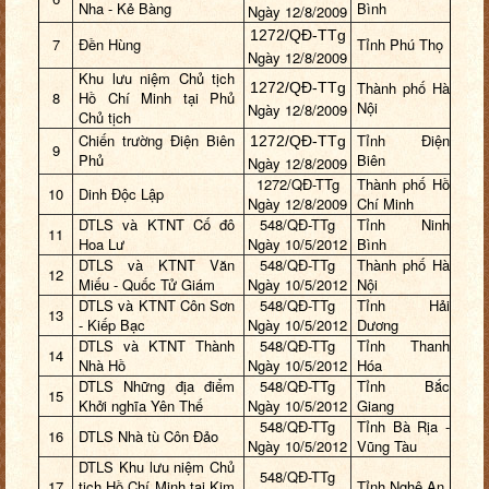
Nha - Kẻ Bàng
Bình
Ngày
12/8/2009
1272/QĐ-TTg
7
Đền Hùng
Tỉnh Phú Thọ
Ngày
12/8/2009
Khu lưu niệm Chủ tịch
Thành phố Hà
1272/QĐ-TTg
8
Hồ Chí Minh tại Phủ
Nội
Ngày
12/8/2009
Chủ tịch
Chiến trường Điện Biên
Tỉnh Điện
1272/QĐ-TTg
9
Phủ
Biên
Ngày
12/8/2009
1272/QĐ-TTg
Thành phố Hồ
10
Dinh Độc Lập
Ngày
12/8/2009
Chí Minh
DTLS và KTNT Cố đô
548/QĐ-TTg
Tỉnh Ninh
11
Hoa Lư
Ngày 10/5/2012
Bình
DTLS và KTNT Văn
548/QĐ-TTg
Thành phố Hà
12
Miếu - Quốc Tử Giám
Ngày 10/5/2012
Nội
DTLS và KTNT Côn Sơn
548/QĐ-TTg
Tỉnh Hải
13
- Kiếp Bạc
Ngày 10/5/2012
Dương
DTLS và KTNT Thành
548/QĐ-TTg
Tỉnh Thanh
14
Nhà Hồ
Ngày 10/5/2012
Hóa
DTLS Những địa điểm
548/QĐ-TTg
Tỉnh Bắc
15
Khởi nghĩa Yên Thế
Ngày 10/5/2012
Giang
548/QĐ-TTg
Tỉnh Bà Rịa -
16
DTLS Nhà tù Côn Đảo
Ngày 10/5/2012
Vũng Tàu
DTLS Khu lưu niệm Chủ
548/QĐ-TTg
17
tịch Hồ Chí Minh tại Kim
Tỉnh Nghệ An