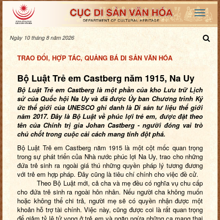
Ngày 10 tháng 8 năm 2026
TRAO ĐỔI, HỢP TÁC, QUẢNG BÁ DI SẢN VĂN HÓA
Bộ Luật Trẻ em Castberg năm 1915, Na Uy
Bộ Luật Trẻ em Castberg là một phần của kho Lưu trữ Lịch
sử của Quốc hội Na Uy và đã được Ủy ban Chương trình Ký
ức thế giới của UNESCO
ghi danh là Di sản tư liệu thế giới
năm 2017. Đây là Bộ Luật về phúc lợi trẻ em, được đặt theo
tên của Chính trị gia Johan Castberg - người đóng vai trò
chủ chốt trong cuộc cải cách mang tính đột phá.
Bộ Luật Trẻ em Castberg năm 1915 là một cột mốc quan trọng
trong sự phát triển của Nhà nước phúc lợi Na Uy, trao cho những
đứa trẻ sinh ra ngoài giá thú những quyền pháp lý tương đương
với trẻ em hợp pháp. Đây cũng là tiêu chí chính cho việc đề cử.
Theo Bộ Luật mới, cả cha và mẹ đều có nghĩa vụ chu cấp
cho đứa trẻ sinh ra ngoài hôn nhân. Nếu người cha không muốn
hoặc không thể chi trả, người mẹ sẽ có quyền nhận được một
khoản hỗ trợ tài chính. Việc này, cũng được coi là rất quan trọng
để giảm tỷ lệ tử vong ở trẻ em và ngăn ngừa những ca mang thai