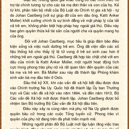
trợ tài chính tương tự cho các bà mẹ đơn thân và con của họ. Kể
từ khi, phần tiến bộ nhất của Bộ Luật do Chính trị gia xã hội - tự
do Johan Castberg (với sự giúp đỡ của em dâu ông, Katti Anker
Moller) khởi xướng chính là sự bình đẳng về mặt pháp lý của tất
cả trẻ em, không phân biệt hợp pháp hay ngoài giá thú. Điều này
bao gồm quyền thừa kế tài sản của người cha và quyền mang họ
của ông.
Đối với Johan Castberg, mục tiêu là giúp đảm bảo điều
kiện sống và việc nuôi dưỡng trẻ em. Ông đã viện dẫn các số
liệu thống kê cho thấy tỷ lệ tử vong ở trẻ sơ sinh cao hơn ở
những trẻ em ngoài giá thú. Castberg đã hợp tác chặt chẽ với em
dâu của mình là Katti Anker Moller, một người hoạt động tích
cực trong phong trào phụ nữ và rất quan tâm đến quyền của các
bà mẹ và trẻ em. Bà Moller sau này đã thành lập Phòng khám
sinh sản bà mẹ đầu tiên ở Oslo.
Đầu thế kỷ XX, khi các vấn đề xã hội bắt đầu được đưa
vào Chính trường Na Uy. Quốc hội đã thành lập Ủy ban Thường
trực về Các vấn đề xã hội vào năm 1894, và đến năm 1913, Bộ
Các vấn đề Xã hội mới được thành lập. Johan Castberg được bổ
nhiệm làm Bộ trưởng Bộ Các vấn đề Xã hội đầu tiên.
Điều này xảy ra cùng năm mà phụ nữ Na Uy giành được
quyền bầu cử trong các cuộc Tổng tuyển cử. Phong trào vì
quyền của phụ nữ đang trên đà phát triển mạnh mẽ.
Những người phản đối Bộ Luật mới lập luận rằng việc trao