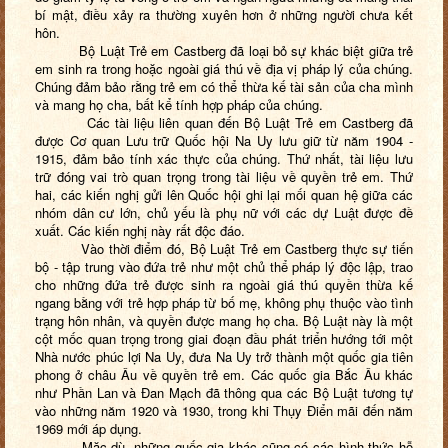
bí mật, điều xảy ra thường xuyên hơn ở những người chưa kết
hôn.
Bộ Luật Trẻ em Castberg đã loại bỏ sự khác biệt giữa trẻ
em sinh ra trong hoặc ngoài giá thú về địa vị pháp lý của chúng.
Chúng đảm bảo rằng trẻ em có thể thừa kế tài sản của cha mình
và mang họ cha, bất kể tính hợp pháp của chúng.
Các tài liệu liên quan đến Bộ Luật Trẻ em Castberg đã
được Cơ quan Lưu trữ Quốc hội Na Uy lưu giữ từ năm 1904 -
1915, đảm bảo tính xác thực của chúng. Thứ nhất, tài liệu lưu
trữ đóng vai trò quan trọng trong tài liệu về quyền trẻ em. Thứ
hai, các kiến nghị gửi lên Quốc hội ghi lại mối quan hệ giữa các
nhóm dân cư lớn, chủ yếu là phụ nữ với các dự Luật được đề
xuất. Các kiến nghị này rất độc đáo.
Vào thời điểm đó, Bộ Luật Trẻ em Castberg
thực sự tiến
bộ - tập trung vào đứa trẻ như một chủ thể pháp lý độc lập
, trao
cho những đứa trẻ được sinh ra ngoài giá thú quyền thừa kế
ngang bằng với trẻ hợp pháp từ bố mẹ, không phụ thuộc vào tình
trạng hôn nhân, và quyền được mang họ cha.
Bộ Luật này là một
cột mốc quan trọng trong giai đoạn đầu phát triển hướng tới một
Nhà nước phúc lợi Na Uy, đưa Na Uy trở thành một quốc gia tiên
phong ở châu Âu về quyền trẻ em. Các quốc gia Bắc Âu khác
như Phần Lan và Đan Mạch đã thông qua các Bộ Luật tương tự
vào những năm 1920 và 1930, trong khi Thụy Điển mãi đến năm
1969 mới áp dụng.
Mặc dù, những quốc gia khác cũng có các hình thức hỗ