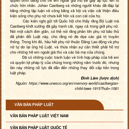
quyền bình đẳng cho trẻ em ngoài giá thú sẽ gây áp lực lên tổ
chức hôn nhân. Johan Castberg và những người khác đã đáp lại
bằng những lập luận về công bằng xã hội và việc cải thiện điều
kiện sống cho phụ nữ chưa kết hôn và con cái của họ.
Các kiến nghị gửi tới Quốc hội cho thấy rằng Bộ Luật mà
Castberg khởi xướng đã gây tranh cãi, ngay cả trong giới phụ nữ.
Nói một cách đơn giản, có thể nói rằng phần lớn phụ nữ bảo thủ
đã phản đối Luật này, cho rằng nó đe dọa các giá trị truyền
thống. Trong khi đó, hầu hết phụ nữ thuộc Đảng Lao động và phụ
nữ tự do lại ủng hộ Luật, và thừa nhận sự cần thiết phải hỗ trợ
cho những trẻ em ngoài giá thú và các bà mẹ của chúng.
Đã có những cuộc tranh luận về tính hợp pháp của trẻ em
và quyền lợi pháp lý của chúng trong những năm trước đó, nhưng
lần này những nỗ lực đã dẫn đến những thay đổi cấp tiến trong
luật pháp.
Đình Lâm (lược dịch)
Nguồn: https://www.unesco.org/en/memory-world/castbergian-
child-laws-1915?hub=1081
VĂN BẢN PHÁP LUẬT
VĂN BẢN PHÁP LUẬT VIỆT NAM
VĂN BẢN PHÁP LUẬT QUỐC TẾ