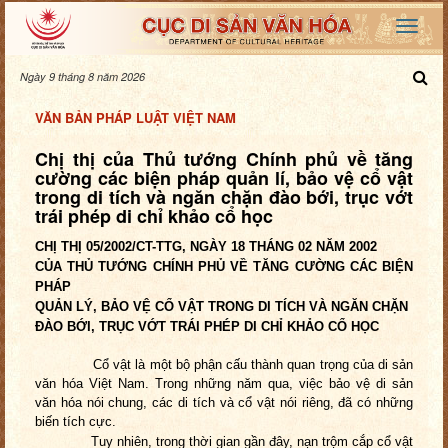
Ngày 9 tháng 8 năm 2026
VĂN BẢN PHÁP LUẬT VIỆT NAM
Chị thị của Thủ tướng Chính phủ về tăng
cường các biện pháp quản lí, bảo vệ cổ vật
trong di tích và ngăn chặn đào bới, trục vớt
trái phép di chỉ khảo cổ học
CHỊ THỊ 05/2002/CT-TTG, NGÀY 18 THÁNG 02 NĂM 2002
CỦA THỦ TƯỚNG CHÍNH PHỦ VỀ TĂNG CƯỜNG CÁC BIỆN
PHÁP
QUẢN LÝ, BẢO VỆ CỔ VẬT TRONG DI TÍCH VÀ NGĂN CHẶN
ĐÀO BỚI, TRỤC VỚT TRÁI PHÉP DI CHỈ KHẢO CỔ HỌC
Cổ vật là một bộ phận cấu thành quan trọng của di sản
văn hóa Việt Nam. Trong những năm qua, việc bảo vệ di sản
văn hóa nói chung, các di tích và cổ vật nói riêng, đã có những
biến tích cực.
Tuy nhiên, trong thời gian gần đây, nạn trộm cắp cổ vật