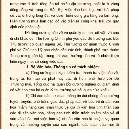
trong các di tích tăng lên tại nhiều địa phương, nhất là ở vùng
đồng bằng và trung du Bắc Bộ. Việc đào bới, trục vớt trái phép
cổ vật ở trong lòng đất và dưới biển cũng gia tăng và lan rộng.
Hiện tượng mua bán các cổ vật diễn ra công khai trái với quy
định của pháp luật.
Để tăng cường bảo vệ và quản lý di tích, cổ vật, và các
di chỉ khảo cổ, Thủ tướng Chính phủ yêu cầu Bộ trưởng các Bộ,
Thủ tướng cơ quan ngang Bộ, Thủ tướng cơ quan thuộc Chính
phủ và Chủ tịch Uỷ ban nhân dân các tỉnh, thành phố trực thuộc
Trung ương cần tập trung chỉ đạo, hướng dẫn và tổ chức thực
hiện ngay một số công việc sau:
1.
Bộ Văn hóa- Thông tin có trách nhiệm
:
a) Tăng cường chỉ đạo, kiểm tra, thanh tra việc bảo vệ,
trung tu, tôn tạo và phát huy các di tích; phối hợp với Bộ
Thương mại, Tổng cục hải quan bồi dưỡng nghiệp cụ giám định
cổ vật cho cán bộ quản lý thị trường và hải quan cửa khấu.
b) Chỉ đạo các cơ quan thông tin đại chúng tăng cường
tuyên truyền, phổ biến, giáo dục pháp luật về bảo vệ di sản văn
hóa nhằm nâng cao nhận thức về giá trị văn hóa tinh thần của
các di sản văn hóa, nâng cao tinh thần trách nhiệm bảo vệ di
sản văn hóa, coi việc bảo vệ di sản văn hóa là nhiệm vụ quan
trọng và thường xuyên của các ngành, các cấp, của mọi tổ