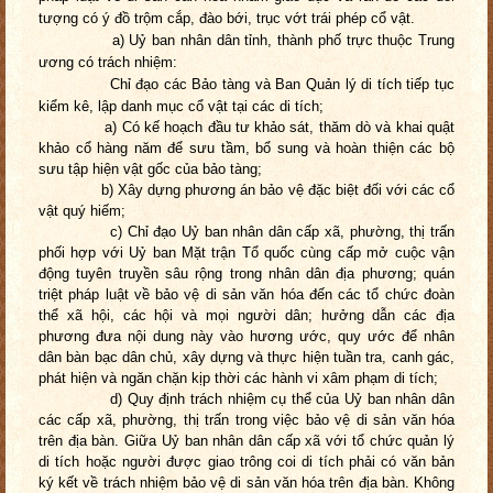
tượng có ý đồ trộm cắp, đào bới, trục vớt trái phép cổ vật.
a) Uỷ ban nhân dân tỉnh, thành phố trực thuộc Trung
ương có trách nhiệm:
Chỉ đạo các Bảo tàng và Ban Quản lý di tích tiếp tục
kiểm kê, lập danh mục cổ vật tại các di tích;
a)
Có kế hoạch đầu tư khảo sát, thăm dò và khai quật
khảo cổ hàng năm để sưu tầm, bổ sung và hoàn thiện các bộ
sưu tập hiện vật gốc của bảo tàng;
b)
Xây dựng phương án bảo vệ đặc biệt đối với các cổ
vật quý hiếm;
c)
Chỉ đạo Uỷ ban nhân dân cấp xã, phường, thị trấn
phối hợp với Uỷ ban Mặt trận Tổ quốc cùng cấp mở cuộc vận
động tuyên truyền sâu rộng trong nhân dân địa phương; quán
triệt pháp luật về bảo vệ di sản văn hóa đến các tổ chức đoàn
thể xã hội, các hội và mọi người dân; hưởng dẫn các địa
phương đưa nội dung này vào hương ước, quy ước để nhân
dân bàn bạc dân chủ, xây dựng và thực hiện tuần tra, canh gác,
phát hiện và ngăn chặn kịp thời các hành vi xâm phạm di tích;
d)
Quy định trách nhiệm cụ thể của Uỷ ban nhân dân
các cấp xã, phường, thị trấn trong việc bảo vệ di sản văn hóa
trên địa bàn. Giữa Uỷ ban nhân dân cấp xã với tổ chức quản lý
di tích hoặc người được giao trông coi di tích phải có văn bản
ký kết về trách nhiệm bảo vệ di sản văn hóa trên địa bàn. Không