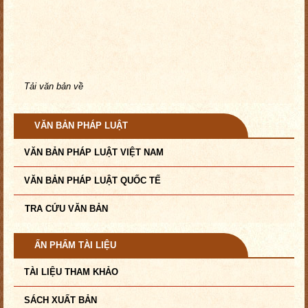
Tải văn bản về
VĂN BẢN PHÁP LUẬT
VĂN BẢN PHÁP LUẬT VIỆT NAM
VĂN BẢN PHÁP LUẬT QUỐC TẾ
TRA CỨU VĂN BẢN
ẤN PHẨM TÀI LIỆU
TÀI LIỆU THAM KHẢO
SÁCH XUẤT BẢN