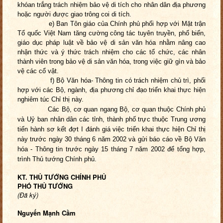
khóan trắng trách nhiệm bảo vệ di tích cho nhân dân địa phương
hoặc người được giao trông coi di tích.
e)
Ban Tôn giáo của Chính phủ phối hợp với Mặt trận
Tổ quốc Việt Nam tăng cường công tác tuyên truyền, phổ biến,
giáo dục pháp luật về bảo vệ di sản văn hóa nhằm nâng cao
nhận thức và ý thức trách nhiệm cho các tổ chức, các nhân
thành viên trong bảo vệ di sản văn hóa, trong việc giữ gìn và bảo
vệ các cổ vật.
f)
Bộ Văn hóa- Thông tin có trách nhiệm chủ trì, phối
hợp với các Bộ, ngành, địa phương chỉ đạo triển khai thực hiện
nghiêm túc Chỉ thị này.
Các Bộ, cơ quan ngang Bộ, cơ quan thuộc Chính phủ
và Uỷ ban nhân dân các tỉnh, thành phố trực thuộc Trung ương
tiến hành sơ kết đợt I đánh giá việc triển khai thực hiện Chỉ thị
này trước ngày 30 tháng 6 năm 2002 và gửi báo cáo về Bộ Văn
hóa - Thông tin trước ngày 15 tháng 7 năm 2002 để tổng hợp,
trình Thủ tướng Chính phủ.
KT. THỦ TƯỚNG CHÍNH PHỦ
PHÓ THỦ TƯỚNG
(Đã ký)
Nguyến Mạnh Cầm