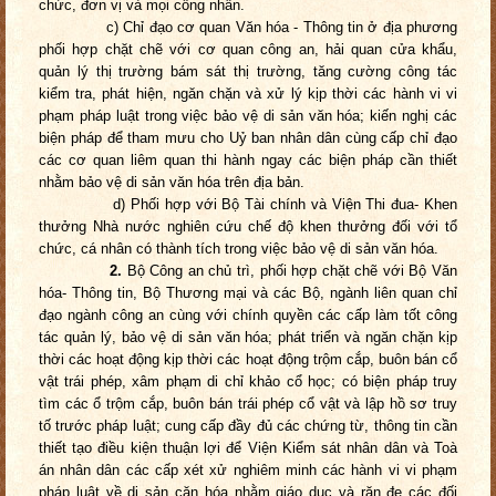
chức, đơn vị và mọi công nhân.
c) Chỉ đạo cơ quan Văn hóa - Thông tin ở địa phương
phối hợp chặt chẽ với cơ quan công an, hải quan cửa khẩu,
quản lý thị trường bám sát thị trường, tăng cường công tác
kiểm tra, phát hiện, ngăn chặn và xử lý kịp thời các hành vi vi
phạm pháp luật trong việc bảo vệ di sản văn hóa; kiến nghị các
biện pháp để tham mưu cho Uỷ ban nhân dân cùng cấp chỉ đạo
các cơ quan liêm quan thi hành ngay các biện pháp cần thiết
nhằm bảo vệ di sản văn hóa trên địa bản.
d) Phối hợp với Bộ Tài chính và Viện Thi đua- Khen
thưởng Nhà nước nghiên cứu chế độ khen thưởng đối với tổ
chức, cá nhân có thành tích trong việc bảo vệ di sản văn hóa.
2.
Bộ Công an chủ trì, phối hợp chặt chẽ với Bộ Văn
hóa- Thông tin, Bộ Thương mại và các Bộ, ngành liên quan chỉ
đạo ngành công an cùng với chính quyền các cấp làm tốt công
tác quản lý, bảo vệ di sản văn hóa; phát triển và ngăn chặn kịp
thời các hoạt động kịp thời các hoạt động trộm cắp, buôn bán cổ
vật trái phép, xâm phạm di chỉ khảo cổ học; có biện pháp truy
tìm các ổ trộm cắp, buôn bán trái phép cổ vật và lập hồ sơ truy
tố trước pháp luật; cung cấp đầy đủ các chứng từ, thông tin cần
thiết tạo điều kiện thuận lợi để Viện Kiểm sát nhân dân và Toà
án nhân dân các cấp xét xử nghiêm minh các hành vi vi phạm
pháp luật về di sản căn hóa nhằm giáo dục và răn đe các đối