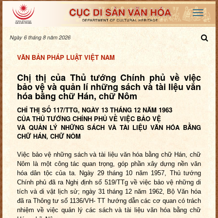
Ngày 6 tháng 8 năm 2026
VĂN BẢN PHÁP LUẬT VIỆT NAM
Chị thị của Thủ tướng Chính phủ về việc
bảo vệ và quản lí những sách và tài liệu văn
hóa bằng chữ Hán, chữ Nôm
CHỈ THỊ SỐ 117/TTG, NGÀY 13 THÁNG 12 NĂM 1963
CỦA THỦ TƯỚNG CHÍNH PHỦ VỀ VIỆC BẢO VỆ
VÀ QUẢN LÝ NHỮNG SÁCH VÀ TÀI LIỆU VĂN HÓA
BẰNG
CHỮ HÁN, CHỮ NÔM
Việc bảo vệ những sách và tài liệu văn hóa bằng chữ Hán, chữ
Nôm là một công tác quan trọng, góp phần xây dựng nền văn
hóa dân tộc của ta. Ngày 29 tháng 10 năm 1957, Thủ tướng
Chính phủ đã ra Nghị định số 519/TTg về việc bảo vệ những di
tích và di vật lịch sử; ngày 31 tháng 12 năm 1962, Bộ Văn hóa
đã ra Thông tư số 1136/VH- TT hướng dẫn các cơ quan có trách
nhiệm về việc quản lý các sách và tài liệu văn hóa bằng chữ