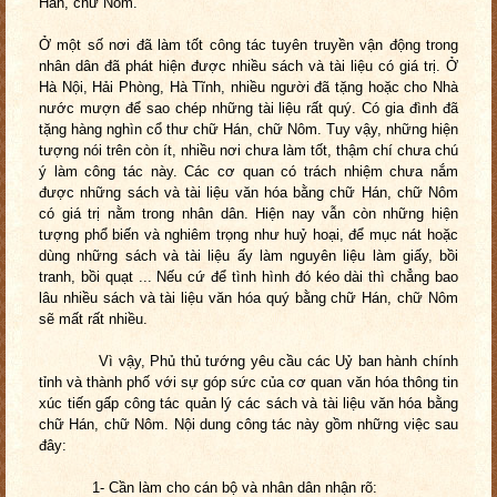
Hán, chữ Nôm.
Ở một số nơi đã làm tốt công tác tuyên truyền vận động trong
nhân dân đã phát hiện được nhiều sách và tài liệu có giá trị. Ở
Hà Nội, Hải Phòng, Hà Tĩnh, nhiều người đã tặng hoặc cho Nhà
nước mượn để sao chép những tài liệu rất quý. Có gia đình đã
tặng hàng nghìn cổ thư chữ Hán, chữ Nôm. Tuy vậy, những hiện
tượng nói trên còn ít, nhiều nơi chưa làm tốt, thậm chí chưa chú
ý làm công tác này. Các cơ quan có trách nhiệm chưa nắm
được những sách và tài liệu văn hóa bằng chữ Hán, chữ Nôm
có giá trị nằm trong nhân dân. Hiện nay vẫn còn những hiện
tượng phổ biến và nghiêm trọng như huỷ hoại, để mục nát hoặc
dùng những sách và tài liệu ấy làm nguyên liệu làm giấy, bồi
tranh, bồi quạt ... Nếu cứ để tình hình đó kéo dài thì chẳng bao
lâu nhiều sách và tài liệu văn hóa quý bằng chữ Hán, chữ Nôm
sẽ mất rất nhiều.
Vì vậy, Phủ thủ tướng yêu cầu các Uỷ ban hành chính
tỉnh và thành phố với sự góp sức của cơ quan văn hóa thông tin
xúc tiến gấp công tác quản lý các sách và tài liệu văn hóa bằng
chữ Hán, chữ Nôm. Nội dung công tác này gồm những việc sau
đây:
1- Cần làm cho cán bộ và nhân dân nhận rõ: