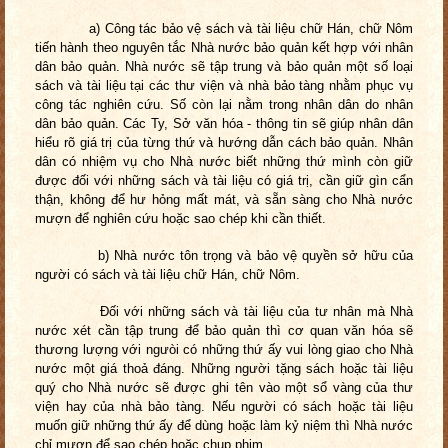
a) Công tác bảo vệ sách và tài liệu chữ Hán, chữ Nôm
tiến hành theo nguyên tắc Nhà nước bảo quản kết hợp với nhân
dân bảo quản. Nhà nước sẽ tập trung và bảo quản một số loại
sách và tài liệu tại các thư viện và nhà bảo tàng nhằm phục vụ
công tác nghiên cứu. Số còn lại nằm trong nhân dân do nhân
dân bảo quản. Các Ty, Sở văn hóa - thông tin sẽ giúp nhân dân
hiểu rõ giá trị của từng thứ và hướng dẫn cách bảo quản. Nhân
dân có nhiệm vụ cho Nhà nước biết những thứ mình còn giữ
được đối với những sách và tài liệu có giá trị, cần giữ gìn cẩn
thận, không để hư hỏng mất mát, và sẵn sàng cho Nhà nước
mượn để nghiên cứu hoặc sao chép khi cần thiết.
b) Nhà nước tôn trọng và bảo vệ quyền sở hữu của
người có sách và tài liệu chữ Hán, chữ Nôm.
Đối với những sách và tài liệu của tư nhân mà Nhà
nước xét cần tập trung để bảo quản thì cơ quan văn hóa sẽ
thương lượng với ngưòi có những thứ ấy vui lòng giao cho Nhà
nước một giá thoả đáng. Những người tặng sách hoặc tài liệu
quý cho Nhà nước sẽ được ghi tên vào một sổ vàng của thư
viện hay của nhà bảo tàng. Nếu người có sách hoặc tài liệu
muốn giữ những thứ ấy để dùng hoặc làm kỷ niệm thì Nhà nước
chỉ mượn để sao chép hoặc chụp phim.