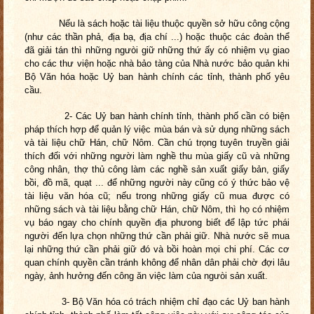
Nếu là sách hoặc tài liệu thuộc quyền sở hữu công cộng
(như các thần phả, địa bạ, địa chí ...) hoặc thuộc các đoàn thể
đã giải tán thì những ngưòi giữ những thứ ấy có nhiệm vụ giao
cho các thư viện hoặc nhà bảo tàng của Nhà nước bảo quản khi
Bộ Văn hóa hoặc Uỷ ban hành chính các tỉnh, thành phố yêu
cầu.
2- Các Uỷ ban hành chính tỉnh, thành phố cần có biện
pháp thích hợp để quản lý việc mùa bán và sử dụng những sách
và tài liệu chữ Hán, chữ Nôm. Cần chú trọng tuyên truyền giải
thích đối với những người làm nghề thu mùa giấy cũ và những
công nhân, thợ thủ công làm các nghề sản xuất giấy bản, giấy
bồi, đồ mã, quạt ... để những người này cũng có ý thức bảo vệ
tài liệu văn hóa cũ; nếu trong những giấy cũ mua được có
những sách và tài liệu bằng chữ Hán, chữ Nôm, thì họ có nhiệm
vụ báo ngay cho chính quyền địa phưong biết để lập tức phái
người đến lựa chọn những thứ cần phải giữ. Nhà nước sẽ mua
lại những thứ cần phải giữ đó và bồi hoàn mọi chi phí. Các cơ
quan chính quyền cần tránh không để nhân dân phải chờ đợi lâu
ngày, ảnh hưởng đến công ăn việc làm của ngưòi sản xuất.
3- Bộ Văn hóa có trách nhiệm chỉ đạo các Uỷ ban hành