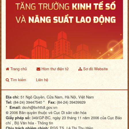
Trang chủ
Hòm thư điện tử
Sơ đồ Website
Tìm kiếm
Liên hệ
Địa chỉ:
51 Ngô Quyền, Cửa Nam, Hà Nội, Việt Nam
Tel:
(84-24) 39447540 *
Fax:
(84-24) 39439929
*
Email:
dsvh@bvhttdl.gov.vn
©
2006 Bản quyền thuộc về Cục Di sản văn hóa
Giấy phép số:
349/GP-BC, ngày 23 tháng 11 năm 2006 của Cục Báo
chí , Bộ Văn hóa - Thông tin
Chịu trách nhiệm chính:
PGS.TS. Lê Thị Thu Hiền