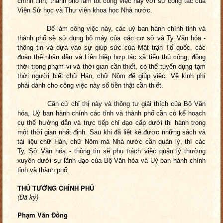
chính tỉnh, thành phố làm tốt công việc này với sự cộng tác của
Viện Sử học và Thư viện khoa học Nhà nước.
Để làm công việc này, các uỷ ban hành chính tỉnh và
thành phố sẽ sử dụng bộ máy của các cơ sở và Ty Văn hóa -
thông tin và dựa vào sự giúp sức của Mặt trận Tổ quốc, các
đoàn thể nhân dân và Liên hiệp hợp tác xã tiểu thủ công, đồng
thời trong phạm vi và thời gian cần thiết, có thể tuyển dụng tạm
thời người biết chữ Hán, chữ Nôm để giúp việc. Về kinh phí
phải dành cho công việc này số tiền thật cần thiết.
Căn cứ chỉ thị này và thông tư giải thích của Bộ Văn
hóa, Uỷ ban hành chính các tỉnh và thành phố cần có kế hoạch
cụ thể hướng dẫn và trực tiếp chỉ đạo cấp dưới thi hành trong
một thời gian nhất định. Sau khi đã liệt kê được những sách và
tài liệu chữ Hán, chữ Nôm mà Nhà nước cần quản lý, thì các
Ty, Sở Văn hóa - thông tin sẽ phụ trách việc quản lý thường
xuyên dưới sự lãnh đạo của Bộ Văn hóa và Uỷ ban hành chính
tỉnh và thành phố.
THỦ TƯỚNG CHÍNH PHỦ
(Đã ký)
Phạm Văn Đồng