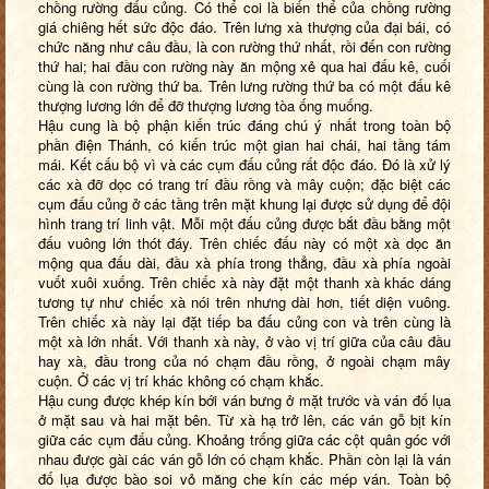
chồng rường đấu củng. Có thể coi là biến thể của chồng rường
giá chiêng hết sức độc đáo. Trên lưng xà thượng của đại bái, có
chức năng như câu đầu, là con rường thứ nhất, rồi đến con rường
thứ hai; hai đầu con rường này ăn mộng xẻ qua hai đấu kê, cuối
cùng là con rường thứ ba. Trên lưng rường thứ ba có một đấu kê
thượng lương lớn để đỡ thượng lương tòa ống muống.
Hậu cung là bộ phận kiến trúc đáng chú ý nhất trong toàn bộ
phần điện Thánh, có kiến trúc một gian hai chái, hai tầng tám
mái. Kết cấu bộ vì và các cụm đấu củng rất độc đáo. Đó là xử lý
các xà đỡ dọc có trang trí đầu rồng và mây cuộn; đặc biệt các
cụm đấu củng ở các tầng trên mặt khung lại được sử dụng để đội
hình trang trí linh vật. Mỗi một đấu củng được bắt đầu bằng một
đấu vuông lớn thót đáy. Trên chiếc đấu này có một xà dọc ăn
mộng qua đấu dài, đầu xà phía trong thẳng, đầu xà phía ngoài
vuốt xuôi xuống. Trên chiếc xà này đặt một thanh xà khác dáng
tương tự như chiếc xà nói trên nhưng dài hơn, tiết diện vuông.
Trên chiếc xà này lại đặt tiếp ba đấu củng con và trên cùng là
một xà lớn nhất. Với thanh xà này, ở vào vị trí giữa của câu đầu
hay xà, đầu trong của nó chạm đầu rồng, ở ngoài chạm mây
cuộn. Ở các vị trí khác không có chạm khắc.
Hậu cung được khép kín bới ván bưng ở mặt trước và ván đố lụa
ở mặt sau và hai mặt bên. Từ xà hạ trở lên, các ván gỗ bịt kín
giữa các cụm đấu củng. Khoảng trống giữa các cột quân góc với
nhau được gài các ván gỗ lớn có chạm khắc. Phần còn lại là ván
đố lụa được bào soi vỏ măng che kín các mép ván. Toàn bộ