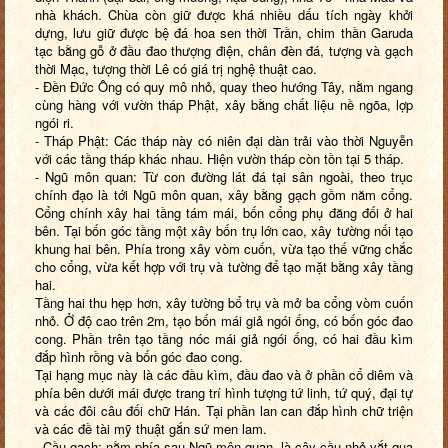
nhà khách. Chùa còn giữ được khá nhiều dấu tích ngày khởi
dựng, lưu giữ được bệ đá hoa sen thời Trần, chim thần Garuda
tạc bằng gỗ ở đầu đao thượng điện, chân đèn đá, tượng và gạch
thời Mạc, tượng thời Lê có giá trị nghệ thuật cao.
- Đền Đức Ông có quy mô nhỏ, quay theo hướng Tây, nằm ngang
cùng hàng với vườn tháp Phật, xây bằng chất liệu nề ngõa, lợp
ngói ri.
- Tháp Phật: Các tháp này có niên đại dàn trải vào thời Nguyễn
với các tầng tháp khác nhau. Hiện vườn tháp còn tồn tại 5 tháp.
- Ngũ môn quan: Từ con đường lát đá tại sân ngoài, theo trục
chính đạo là tới Ngũ môn quan, xây bằng gạch gồm năm cổng.
Cổng chính xây hai tầng tám mái, bốn cổng phụ đăng đối ở hai
bên. Tại bốn góc tầng một xây bốn trụ lớn cao, xây tường nối tạo
khung hai bên. Phía trong xây vòm cuốn, vừa tạo thế vững chắc
cho cổng, vừa kết hợp với trụ và tường để tạo mặt bằng xây tầng
hai.
Tầng hai thu hẹp hơn, xây tường bổ trụ và mở ba cổng vòm cuốn
nhỏ. Ở độ cao trên 2m, tạo bốn mái giả ngói ống, có bốn góc đao
cong. Phần trên tạo tầng nóc mái giả ngói ống, có hai đầu kìm
đắp hình rồng và bốn góc đao cong.
Tại hạng mục này là các đầu kìm, đầu đao và ở phần cổ diêm và
phía bên dưới mái được trang trí hình tượng tứ linh, tứ quý, đại tự
và các đôi câu đối chữ Hán. Tại phần lan can đắp hình chữ triện
và các đề tài mỹ thuật gắn sứ men lam.
- Cầu gạch: nằm phía sau Ngũ môn quan, là cây cầu nhỏ vắt qua