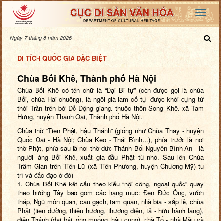
Ngày 7 tháng 8 năm 2026
DI TÍCH QUỐC GIA ĐẶC BIỆT
Chùa Bối Khê, Thành phố Hà Nội
Chùa Bối Khê có tên chữ là “Đại Bi tự”
(còn được gọi là chùa
Bối, chùa Hai chuông), là ngôi già lam cổ tự, được khởi dựng từ
thời Trần trên bờ Đỗ Động giang, thuộc thôn Song Khê, xã Tam
Hưng, huyện Thanh Oai, Thành phố Hà Nội.
Chùa thờ “Tiền Phật, hậu Thánh” (giống như Chùa Thầy - huyện
Quốc Oai - Hà Nội; Chùa Keo - Thái Bình…), phía trước là nơi
thờ Phật, phía sau là nơi thờ đức Thánh Bối Nguyễn Bình An - là
người làng Bối Khê, xuất gia đầu Phật từ nhỏ. Sau lên Chùa
Trăm Gian trên Tiên Lữ (xã Tiên Phương, huyện Chương Mỹ) tu
trì và đắc đạo ở đó).
1. Chùa Bối Khê kết cấu theo kiểu “nội công, ngoại quốc” quay
theo hướng Tây bao gồm các hạng mục: Đền Đức Ông, vườn
tháp, Ngũ môn quan, cầu gạch, tam quan, nhà bia - sắp lễ, chùa
Phật (tiền đường, thiêu hương, thượng điện, tả - hữu hành lang),
điện Thánh (đại bái, ống muống, hậu cung), nhà Tổ - nhà Mẫu và