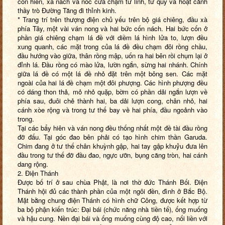
cốn hiên, xà nách và nóc cửa chạm tứ linh, tứ quý và hoạt cảnh
thầy trò Đường Tăng đi thỉnh kinh.
* Trang trí trên thượng điện chủ yếu trên bộ giá chiêng, đầu xà
phía Tây, một vài ván nong và hai bức cốn nách. Hai bức cốn ở
phần giá chiêng chạm lá đề với diềm lá hình lửa to, lượn đều
xung quanh, các mặt trong của lá đề đều chạm đôi rồng chầu,
đầu hướng vào giữa, thân rồng mập, uốn ra hai bên rồi chụm lại ở
đỉnh lá. Đầu rồng có mào lửa, lườn ngắn, sừng hai nhánh. Chính
giữa lá đề có một lá đề nhỏ đặt trên một bông sen. Các mặt
ngoài của hai lá đề chạm một đôi phượng. Các hình phượng đều
có dáng thon thả, mỏ nhỏ quặp, bờm có phần dải ngắn lượn về
phía sau, đuôi chẻ thành hai, ba dải lượn cong, chân nhỏ, hai
cánh xòe rộng và trong tư thế bay về hai phía, đầu ngoảnh vào
trong.
Tại các bẩy hiên và ván nong đều thống nhất một đề tài đầu rồng
đỡ đấu. Tại góc đao bên phải có tạo hình chim thần Garuda.
Chim đang ở tư thế chân khuỳnh gập, hai tay gập khuỷu đưa lên
đầu trong tư thế đỡ đầu đao, ngực ưỡn, bụng căng tròn, hai cánh
dang rộng.
2. Điện Thánh
Được bố trí ở sau chùa Phật, là nơi thờ đức Thánh Bối. Điện
Thánh hội đủ các thành phần của một ngôi đền, đình ở Bắc Bộ.
Mặt bằng chung điện Thánh có hình chữ Công, được kết hợp từ
ba bộ phận kiến trúc: Đại bái (chức năng nhà tiền tế), ống muống
và hậu cung. Nền đại bái và ống muống cùng độ cao, nối liền với