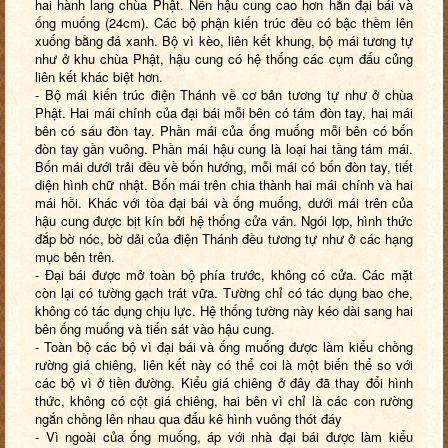
hai hành lang chùa Phật. Nền hậu cung cao hơn hẳn đại bái và
ống muống (24cm). Các bộ phận kiến trúc đều có bậc thềm lên
xuống bằng đá xanh. Bộ vì kèo, liên kết khung, bộ mái tương tự
như ở khu chùa Phật, hậu cung có hệ thống các cụm đấu củng
liên kết khác biệt hơn.
- Bộ mái kiến trúc điện Thánh về cơ bản tương tự như ở chùa
Phật. Hai mái chính của đại bái mỗi bên có tám đòn tay, hai mái
bên có sáu đòn tay. Phần mái của ống muống mỗi bên có bốn
đòn tay gần vuông. Phần mái hậu cung là loại hai tầng tám mái.
Bốn mái dưới trải đều về bốn hướng, mỗi mái có bốn đòn tay, tiết
diện hình chữ nhật. Bốn mái trên chia thành hai mái chính và hai
mái hồi. Khác với tòa đại bái và ống muống, dưới mái trên của
hậu cung được bịt kín bởi hệ thống cửa ván. Ngói lợp, hình thức
đắp bờ nóc, bờ dải của điện Thánh đều tương tự như ở các hạng
mục bên trên.
- Đại bái được mở toàn bộ phía trước, không có cửa. Các mặt
còn lại có tường gạch trát vữa. Tường chỉ có tác dụng bao che,
không có tác dụng chịu lực. Hệ thống tường này kéo dài sang hai
bên ống muống và tiến sát vào hậu cung.
- Toàn bộ các bộ vì đại bái và ống muống được làm kiểu chồng
rường giá chiêng, liên kết này có thể coi là một biến thể so với
các bộ vì ở tiền đường. Kiểu giá chiêng ở đây đã thay đổi hình
thức, không có cột giá chiêng, hai bên vì chỉ là các con rường
ngắn chồng lên nhau qua đấu kê hình vuông thót đáy
- Vì ngoài của ống muống, áp với nhà đại bái được làm kiểu