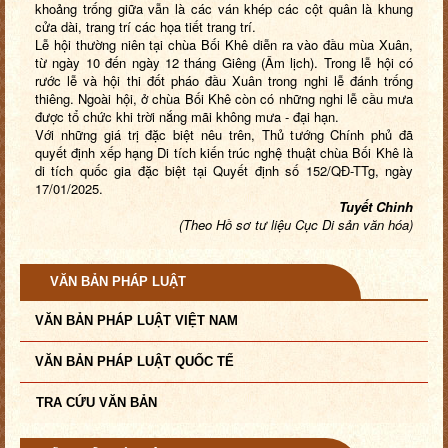
khoảng trống giữa vẫn là các ván khép các cột quân là khung
cửa dài, trang trí các họa tiết trang trí.
Lễ h
ội thường niên tại chùa Bối Khê diễn ra vào đầu mùa Xuân,
từ ngày 10 đến ngày 12 tháng Giêng (Âm lịch). Trong lễ hội có
rước lễ và hội thi đốt pháo đầu Xuân trong nghi lễ đánh trống
thiêng. Ngoài hội, ở chùa Bối Khê còn có những nghi lễ cầu mưa
được tổ chức khi trời nắng mãi không mưa - đại hạn.
Với những giá trị đặc biệt nêu trên, Thủ tướng Chính phủ đã
quyết định xếp hạng Di tích kiến trúc nghệ thuật chùa Bối Khê là
di tích quốc gia đặc biệt tại Quyết định số 152/QĐ-TTg, ngày
17/01/2025.
Tuyết Chinh
(Theo Hồ sơ tư liệu Cục Di sản văn hóa)
VĂN BẢN PHÁP LUẬT
VĂN BẢN PHÁP LUẬT VIỆT NAM
VĂN BẢN PHÁP LUẬT QUỐC TẾ
TRA CỨU VĂN BẢN