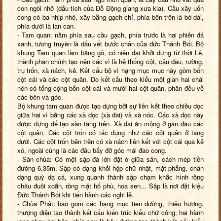
con ngòi nhỏ (dấu tích của Đỗ Động giang xưa kia). Cầu xây uốn
cong có ba nhịp nhỏ, xây bằng gạch chỉ, phía bên trên là bờ dải,
phía dưới là lan can.
- Tam quan: nằm phía sau cầu gạch, phía trước là hai phiến đá
xanh, tương truyền là dấu vết bước chân của đức Thánh Bối. Bộ
khung Tam quan làm bằng gỗ, có niên đại khởi dựng từ thời Lê,
thành phần chính tạo nên các vì là hệ thống cột, câu đầu, rường,
trụ trốn, xà nách, kẻ. Kết cấu bộ vì hạng mục mục này gồm bốn
cột cái và các cột quân. Do kết cấu theo kiểu một gian hai chái
nên có tổng cộng bốn cột cái và mười hai cột quân, phân đều về
các bên và góc.
Bộ khung tam quan được tạo dựng bởi sự liên kết theo chiều dọc
giữa hai vì bằng các xà dọc (xà đai) và xà nóc. Các xà dọc này
được dựng để tạo sàn tầng trên. Xà đai ăn mộng ở gần đầu các
cột quân. Các cột trốn có tác dụng như các cột quân ở tầng
dưới. Các cột trốn bên trên có xà nách liên kết với cột cái qua kẻ
xó, ngoài cùng là các đầu bẩy đỡ góc mái đao cong.
- Sân chùa: Có một sập đá lớn đặt ở giữa sân, cách mép tiền
đường 6,35m. Sập có dạng khối hộp chữ nhật, mặt phẳng, chân
dạng quỳ dạ cá, xung quanh thành sập chạm khắc hình rồng
chầu đuôi xoắn, rồng mặt hổ phù, hoa sen... Sập là nơi đặt kiệu
Đức Thánh Bối khi tiến hành các nghi lễ.
- Chùa Phật: bao gồm các hạng mục tiền đường, thiêu hương,
thượng điện tạo thành kết cấu kiến trúc kiểu chữ công; hai hành