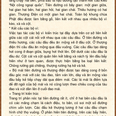
lang chạy hai bên, phía sau là hậu đường tạo thành kết cấu kiểu
“Nội công ngoại quốc”. Tiền đường có bảy gian: một gian giữa,
hai gian hai bên, hai gian hồi, hai gian chái. Thiêu hương có hai
gian. Thượng Điện có một gian hai chái. Toàn bộ khung chùa
Phật đều được làm bằng gỗ, liên kết với nhau qua nhiều bộ vì
kèo, xà và cột.
* Kết cấu các bộ vì:
Việc tạo tác các bộ vì kiến trúc tại đây dựa trên cơ sở liên kết
giữa các cột cái nối với nhau qua các câu đầu. Ở tiền đường và
thiêu hương, các câu đầu đều ăn mộng xẻ ở đầu cột. Ở thượng
điện thì câu đầu ăn mộng qua đấu vuông. Các câu đầu tạo dáng
hơi cong ở đoạn giữa, bụng hơi thót lên. Đỡ dưới các câu đầu là
đầu dư. Cột cái và cột quân liên kết bằng xà nách tỳ lên đầu bẩy
hiên như ở tam quan, được thực hiện bằng ba loại liên kết:
Chồng rường giá chiêng, thượng rường hạ kẻ và kẻ.
+ Bộ mái tiền đường và thượng điện được tạo dáng cong ở bốn
đầu góc mái với các tàu đao, tấm ván lớn, dày và ăn mộng vào
đầu bẩy kế tiếp chạy dài qua diềm mái. Các lá mái là điểm tựa
để đỡ ngói của bộ mái và nó cũng lượn theo chiều cong của tàu
đao và vút dần lên ở cuối đao mái.
+ Trang trí kiến trúc
Trang trí phần nóc tại tiền đường rất ít, chỉ ở hai bên câu đầu là
có các mảng chạm lá cách điệu, to bản, có soi một số đường
chìm uốn lượn. Các đấu kê thượng lương ở hai câu đầu chạm
hình chữ thọ vuông. Ở phần hiên tiền đường, trên các bẩy hiên,