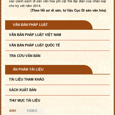
vào Danh sách di sản văn hóa phi vật thể đại diện của nhân loại
cho kỳ xét năm 2014.
(Theo Hồ sơ di sản, tư liệu Cục Di sản văn hóa)
VĂN BẢN PHÁP LUẬT
VĂN BẢN PHÁP LUẬT VIỆT NAM
VĂN BẢN PHÁP LUẬT QUỐC TẾ
TRA CỨU VĂN BẢN
ẤN PHẨM TÀI LIỆU
TÀI LIỆU THAM KHẢO
SÁCH XUẤT BẢN
THƯ MỤC TÀI LIỆU
ẢNH
VIDEO