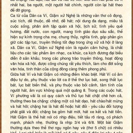
nhất hai, ba người, một người hát chính, người còn lại hát theo
để đỡ giọng.
Ca từ của Dân ca Ví, Giặm xứ Nghệ là những vần thơ cô đọng,
súc tích, dễ thuộc, dễ nhớ, dễ hát; nội dung đa dạng, miêu tả
cuộc sống, phản ánh tập quán xã hội, lịch sử, tình yêu quê
hương, đất nước, con người, mang tính giáo dục sâu sắc, thể
hiện sự kính trọng cha mẹ, chung thủy, nghĩa tình, góp phần gìn
giữ các tập tục, truyền thống tốt đẹp trong ứng xử xã hội ở làng
xã. Dân ca Ví, Giặm xứ Nghệ còn là nguồn cảm hứng, là chất
liệu cho các tác phẩm âm nhạc, ca khúc, ca kịch đương đại biểu
diễn ở sân khấu, trong các phong trào truyền thông, hoạt động
văn hóa xã hội, được công chúng rất yêu thích, làm cho đời sống
văn hóa, tinh thần của cộng đồng càng thêm phong phú.
Giữa hát Ví và hát Giặm có những điểm khác biệt. Hát Ví có âm
điệu tự do, phụ thuộc vào lời ca ở thể thơ lục bát, song thất lục
bát, lục bát biến thể, và phụ thuộc vào bối cảnh, tâm tính của
người hát, âm vực không quá một quãng 8. Trong các cuộc hát,
Ví phường vải là có quy cách và thủ tục hát chặt chẽ hơn cả,
thường theo ba chặng: chặng một có hát dạo, hát chào/hát mừng
và hát hỏi; chặng hai là hát đố hoặc hát đối - yêu cầu đối tượng
phải giải và đối; chặng ba gồm hát mời, hát xe kết và hát tiễn.
Hát Giặm là thể hát nói có nhịp điệu, tiết tấu rõ ràng, có phách
mạnh, phách nhẹ, thường là nhịp 3/4 và 6/8. Một bài Giặm
thường dựa theo thể thơ ngụ ngôn hay vè (thơ 5 chữ) có nhiều
khổ. Loại phổ biến là mỗi khổ có 5 câu, câu 5 điệp lại câu 4 nên