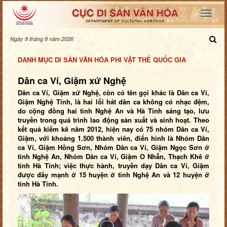
Ngày 8 tháng 8 năm 2026
DANH MỤC DI SẢN VĂN HÓA PHI VẬT THỂ QUỐC GIA
Dân ca Ví, Giặm xứ Nghệ
Dân ca Ví, Giặm xứ Nghệ, còn có tên gọi khác là Dân ca Ví,
Giặm Nghệ Tĩnh, là hai lối hát dân ca không có nhạc đệm,
do cộng đồng hai tỉnh Nghệ An và Hà Tĩnh sáng tạo, lưu
truyền trong quá trình lao động sản xuất và sinh hoạt. Theo
kết quả kiểm kê năm 2012, hiện nay có 75 nhóm Dân ca Ví,
Giặm, với khoảng 1.500 thành viên, điển hình là Nhóm Dân
ca Ví, Giặm Hồng Sơn, Nhóm Dân ca Ví, Giặm Ngọc Sơn ở
tỉnh Nghệ An, Nhóm Dân ca Ví, Giặm O Nhẫn, Thạch Khê ở
tỉnh Hà Tĩnh; việc thực hành, truyền dạy Dân ca Ví, Giặm
được đẩy mạnh ở 15 huyện ở tỉnh Nghệ An và 12 huyện ở
tỉnh Hà Tĩnh.