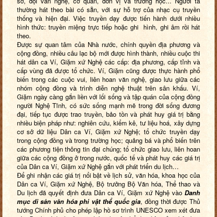
sở, đội văn nghệ, cơ quan, đơn vị và trường học... Người ta
thường hát theo bài có sẵn, với sự hỗ trợ của nhạc cụ truyền
thống và hiện đại. Việc truyền dạy được tiến hành dưới nhiều
hình thức: truyền miệng trực tiếp hoặc ghi hình, ghi âm rồi hát
theo.
Được sự quan tâm của Nhà nước, chính quyền địa phương và
cộng đồng, nhiều câu lạc bộ mới được hình thành, nhiều cuộc thi
hát dân ca Ví, Giặm xứ Nghệ các cấp: địa phương, cấp tỉnh và
cấp vùng đã được tổ chức. Ví, Giặm cũng được thực hành phổ
biến trong các cuộc vui, liên hoan văn nghệ, giao lưu giữa các
nhóm cộng đồng và trình diễn nghệ thuật trên sân khấu. Ví,
Giặm ngày càng gắn liền với lối sống và tập quán của cộng đồng
người Nghệ Tĩnh, có sức sống mạnh mẽ trong đời sống đương
đại, tiếp tục được trao truyền, bảo tồn và phát huy giá trị bằng
nhiều biện pháp như: nghiên cứu, kiểm kê, tư liệu hoá, xây dựng
cơ sở dữ liệu Dân ca Ví, Giặm xứ Nghệ; tổ chức truyền dạy
trong cộng đồng và trong trường học; quảng bá và phổ biến trên
các phương tiện thông tin đại chúng; tổ chức giao lưu, liên hoan
giữa các cộng đồng ở trong nước, quốc tế và phát huy các giá trị
của Dân ca Ví, Giặm xứ Nghệ gắn với phát triển du lịch…
Để ghi nhận các giá trị nổi bật về lịch sử, văn hóa, khoa học của
Dân ca Ví, Giặm xứ Nghệ, Bộ trưởng Bộ Văn hóa, Thể thao và
Du lịch đã quyết định đưa Dân ca Ví, Giặm xứ Nghệ vào
Danh
mục di sản văn hóa phi vật thể quốc gia
, đồng thời được Thủ
tướng Chính phủ cho phép lập hồ sơ trình UNESCO xem xét đưa