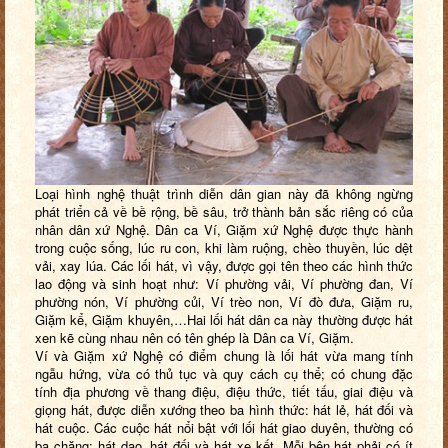
Loại hình nghệ thuật trình diễn dân gian này đã không ngừng
phát triển cả về bề rộng, bề sâu, trở thành bản sắc riêng có của
nhân dân xứ Nghệ. Dân ca Ví, Giặm xứ Nghệ được thực hành
trong cuộc sống, lúc ru con, khi làm ruộng, chèo thuyền, lúc dệt
vải, xay lúa. Các lối hát, vì vậy, được gọi tên theo các hình thức
lao động và sinh hoạt như: Ví phường vải, Ví phường đan, Ví
phường nón, Ví phường củi, Ví trèo non, Ví đò đưa, Giặm ru,
Giặm kể, Giặm khuyên,…Hai lối hát dân ca này thường được hát
xen kẽ cùng nhau nên có tên ghép là Dân ca Ví, Giặm.
Ví và Giặm xứ Nghệ có điểm chung là lối hát vừa mang tính
ngẫu hứng, vừa có thủ tục và quy cách cụ thể; có chung đặc
tính địa phương về thang điệu, điệu thức, tiết tấu, giai điệu và
giọng hát, được diễn xướng theo ba hình thức: hát lẻ, hát đối và
hát cuộc. Các cuộc hát nổi bật với lối hát giao duyên, thường có
ba chặng: hát dạo, hát đối và hát xe kết. Mỗi bên hát phải có ít