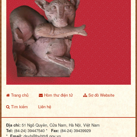
Trang chủ
Hòm thư điện tử
Sơ đồ Website
Tìm kiếm
Liên hệ
Địa chỉ:
51 Ngô Quyền, Cửa Nam, Hà Nội, Việt Nam
Tel:
(84-24) 39447540 *
Fax:
(84-24) 39439929
*
Email:
dsvh@bvhttdl.gov.vn