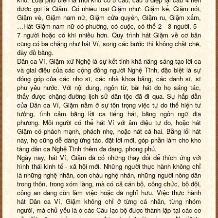
được gọi là Giặm. Có nhiều loại Giặm như: Giặm kể, Giặm nói,
Giặm vè, Giặm nam nữ, Giặm cửa quyền, Giặm ru, Giặm xẩm,
…Hát Giặm nam nữ có phường, có cuộc, có thể 2 - 3 người, 5 -
7 người hoặc có khi nhiều hơn. Quy trình hát Giặm về cơ bản
cũng có ba chặng như hát Ví, song các bước thì không chặt chẽ,
đầy đủ bằng.
Dân ca Ví, Giặm xứ Nghệ là sự kết tinh khả năng sáng tạo lời ca
và giai điệu của các cộng đồng người Nghệ Tĩnh, đặc biệt là sự
đóng góp của các nho sĩ, các nhà khoa bảng, các danh sĩ, sĩ
phu yêu nước. Với nội dung, ngôn từ, bài hát do họ sáng tác,
thấy được chặng đường lịch sử dân tộc đã đi qua. Sự hấp dẫn
của Dân ca Ví, Giặm nằm ở sự tôn trọng việc tự do thể hiện tư
tưởng, tình cảm bằng lời ca tiếng hát, bằng ngôn ngữ địa
phương. Mỗi người có thể hát Ví với âm điệu tự do, hoặc hát
Giặm có phách mạnh, phách nhẹ, hoặc hát cả hai. Bằng lối hát
này, họ cũng dễ dàng ứng tác, đặt lời mới, góp phần làm cho kho
tàng dân ca Nghệ Tĩnh thêm đa dạng, phong phú.
Ngày nay, hát Ví, Giặm đã có những thay đổi để thích ứng với
hình thái kinh tế - xã hội mới. Những người thực hành không chỉ
là những nghệ nhân, con cháu nghệ nhân, những người nông dân
trong thôn, trong xóm làng, mà có cả cán bộ, công chức, bộ đội,
công an đang còn làm việc hoặc đã nghỉ hưu. Việc thực hành
hát Dân ca Ví, Giặm không chỉ ở từng cá nhân, từng nhóm
người, mà chủ yếu là ở các Câu lạc bộ được thành lập tại các cơ