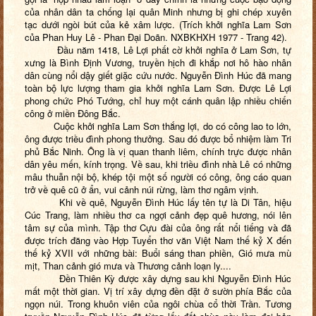
của nhân dân ta chống lại quân Minh nhưng bị ghi chép xuyên
tạc dưới ngòi bút của kẻ xâm lược. (Trích khởi nghĩa Lam Sơn
của Phan Huy Lê - Phan Đại Doãn. NXBKHXH 1977 - Trang 42).
Đầu năm 1418, Lê Lợi phất cờ khởi nghĩa ở Lam Sơn, tự
xưng là Bình Định Vương, truyền hịch đi khắp nơi hô hào nhân
dân cùng nổi dậy giết giặc cứu nước. Nguyễn Đình Húc đã mang
toàn bộ lực lượng tham gia khởi nghĩa Lam Sơn. Được Lê Lợi
phong chức Phó Tướng, chỉ huy một cánh quân lập nhiều chiến
công ở miền Đông Bắc.
Cuộc khởi nghĩa Lam Sơn thắng lợi, do có công lao to lớn,
ông được triều đình phong thưởng. Sau đó được bổ nhiệm làm Tri
phủ Bắc Ninh. Ông là vị quan thanh liêm, chính trực được nhân
dân yêu mến, kính trọng. Về sau, khi triều đình nhà Lê có những
mâu thuẫn nội bộ, khép tội một số người có công, ông cáo quan
trở về quê cũ ở ẩn, vui cảnh núi rừng, làm thơ ngâm vịnh.
Khi về quê, Nguyễn Đình Húc lấy tên tự là Di Tân, hiệu
Cúc Trang, làm nhiều thơ ca ngợi cảnh đẹp quê hương, nói lên
tâm sự của mình. Tập thơ Cựu đài của ông rất nổi tiếng và đã
được trích đăng vào Hợp Tuyển thơ văn Việt Nam thế kỷ X đến
thế kỷ XVII với những bài: Buổi sáng than phiền, Gió mưa mù
mịt, Than cảnh gió mưa và Thương cảnh loạn ly....
Đền Thiên Kỳ được xây dựng sau khi Nguyễn Đình Húc
mất một thời gian. Vị trí xây dựng đền đặt ở sườn phía Bắc của
ngọn núi. Trong khuôn viên của ngôi chùa cổ thời Trần. Tương