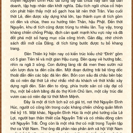
truyền Nguyễn Đình Húc đã từng lấy đất chùa này làm đại bản
doanh, tập hợp nhân dân khởi nghĩa. Dấu tích ngôi chùa cổ hiện
còn phát hiện thấy một số gạch hoa lát nền thời Trần. Vào cuối
thời Lê, đền được xây dựng khá lớn, tạo thành cụm di tích gồm
có đền và chùa, theo xu hướng tiền Thần, hậu Phật. Đến thời
Nguyễn, khu di tích cũng được trùng tu nhiều lần. Tuy vậy, trong
kháng chiến chống Pháp, địch càn quét mạnh khu vực này và đã
đốt phá một số hạng mục của công trình. Gần đây, nhờ chính
sách đổi mới của Đảng, di tích từng bước được tu bổ khang
trang.
Đền Thiên kỳ hiện nay có kiến trúc kiểu chữ “Đinh” gồm
có 5 gian Tiền tế và một gian Hậu cung. Đền quay về hướng bắc,
nhìn ra ngã 3 sông. Con đường làng rải đá men theo sườn núi
uốn lượn đưa ta đến cửa đền. Một đoạn đường trải bê tông dốc
thoải dẫn đến các bậc đá lên đền. Bốn con sấu đá châu bên bậc
đá có niên đại thời Lê như nhắc nhở du khách về thời khắc xây
dựng ngôi đền. Sân đền to rộng, phía trước sân có cây đại cổ
thụ, một bể cảnh bằng đá do thợ Kính Chủ làm, một cây trúc đài
vươn cao có niên đại từ thời Minh Mệnh.
Đây là một di tích lịch sử có giá trị, nơi thờ Nguyễn Đình
Húc, người có công lớn trong cuộc kháng chiến chống quân Minh
thế kỷ 15. Mặt khác, Nguyễn Đình Húc là một phó tướng của Lê
Lợi, người bạn thân thiết của Nguyễn Trãi và có nhiều đồng cảm
với Nguyễn Trãi. Ông còn là một nhà thơ có mặt trong Tuyển tập
thơ ca Việt Nam. Thơ ông đã phần nào phản ánh xã hội Việt Nam