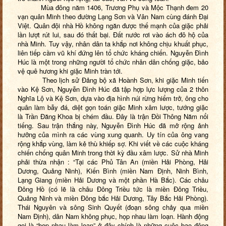
Mùa đông năm 1406, Trương Phụ và Mộc Thạnh đem 20
vạn quân Minh theo đường Lạng Sơn và Vân Nam cùng đánh Đại
Việt. Quân đội nhà Hồ không ngăn được thế mạnh của giặc phải
lần lượt rút lui, sau đó thất bại. Đất nước rơi vào ách đô hộ của
nhà Minh. Tuy vậy, nhân dân ta khắp nơi không chịu khuất phục,
liên tiếp cầm vũ khí đứng lên tổ chức kháng chiến. Nguyễn Đình
Húc là một trong những người tổ chức nhân dân chống giặc, bảo
vệ quê hương khi giặc Minh tràn tới.
Theo lịch sử Đảng bộ xã Hoành Sơn, khi giặc Minh tiến
vào Kệ Sơn, Nguyễn Đình Húc đã tập hợp lực lượng của 2 thôn
Nghĩa Lộ và Kệ Sơn, dựa vào địa hình núi rừng hiểm trở, ông cho
quân làm bẫy đá, diệt gọn toán giặc Minh xâm lược, tướng giặc
là Trần Đăng Khoa bị chém đầu. Đây là trận Đồi Thông Năm nổi
tiếng. Sau trận thắng này, Nguyễn Đình Húc đã mở rộng ảnh
hưởng của mình ra các vùng xung quanh. Uy tín của ông vang
rộng khắp vùng, làm kẻ thù khiếp sợ. Khi viết về các cuộc kháng
chiến chống quân Minh trong thời kỳ đầu xâm lược. Sử nhà Minh
phải thừa nhận : “Tại các Phủ Tân An (miền Hải Phòng, Hải
Dương, Quảng Ninh), Kiến Bình (miền Nam Định, Ninh Bình,
Lạng Giang (miền Hải Dương và một phần Hà Bắc). Các châu
Đông Hồ (có lẽ là châu Đông Triều tức là miền Đông Triều,
Quảng Ninh và miền Đông bắc Hải Dương, Tây Bắc Hải Phòng).
Thái Nguyên và sông Sinh Quyết (đoạn sông chảy qua miền
Nam Định), dân Nam không phục, họp nhau làm loạn. Hành động
gọi là “họp nhau làm loạn” ở đây chính là những cuộc bạo động