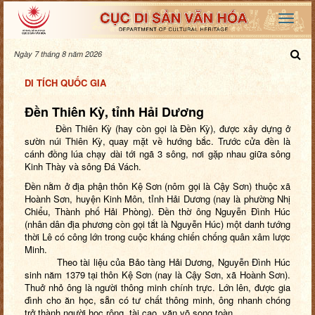
Ngày 7 tháng 8 năm 2026
DI TÍCH QUỐC GIA
Đền Thiên Kỳ, tỉnh Hải Dương
Đền Thiên Kỳ (hay còn gọi là Đền Kỳ), được xây dựng ở
sườn núi Thiên Kỳ, quay mặt về hướng bắc. Trước cửa đền là
cánh đồng lúa chạy dài tới ngã 3 sông, nơi gặp nhau giữa sông
Kinh Thày và sông Đá Vách.
Đền nằm ở địa phận thôn Kệ Sơn (nôm gọi là Cậy Sơn) thuộc xã
Hoành Sơn, huyện Kinh Môn, tỉnh Hải Dương (nay là phường Nhị
Chiểu, Thành phố Hải Phòng). Đền thờ ông Nguyễn Đình Húc
(nhân dân địa phương còn gọi tắt là Nguyễn Húc) một danh tướng
thời Lê có công lớn trong cuộc kháng chiến chống quân xâm lược
Minh.
Theo tài liệu của Bảo tàng Hải Dương, Nguyễn Đình Húc
sinh năm 1379 tại thôn Kệ Sơn (nay là Cậy Sơn, xã Hoành Sơn).
Thuở nhỏ ông là người thông minh chính trực. Lớn lên, được gia
đình cho ăn học, sẵn có tư chất thông minh, ông nhanh chóng
trở thành người học rộng, tài cao, văn võ song toàn.