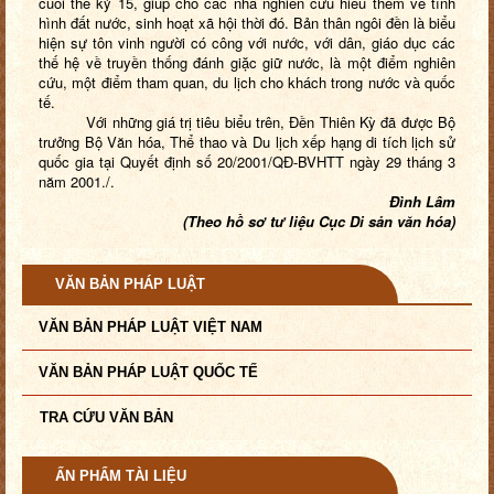
cuối thế kỷ 15, giúp cho các nhà nghiên cứu hiểu thêm về tình
hình đất nước, sinh hoạt xã hội thời đó. Bản thân ngôi đền là biểu
hiện sự tôn vinh người có công với nước, với dân, giáo dục các
thế hệ về truyền thống đánh giặc giữ nước, là một điểm nghiên
cứu, một điểm tham quan, du lịch cho khách trong nước và quốc
tế.
Với những giá trị tiêu biểu trên, Đền Thiên Kỳ đã được Bộ
trưởng Bộ Văn hóa, Thể thao và Du lịch xếp hạng di tích lịch sử
quốc gia tại Quyết định số 20/2001/QĐ-BVHTT ngày 29 tháng 3
năm 2001./.
Đình Lâm
(Theo hồ sơ tư liệu Cục Di sản văn hóa)
VĂN BẢN PHÁP LUẬT
VĂN BẢN PHÁP LUẬT VIỆT NAM
VĂN BẢN PHÁP LUẬT QUỐC TẾ
TRA CỨU VĂN BẢN
ẤN PHẨM TÀI LIỆU