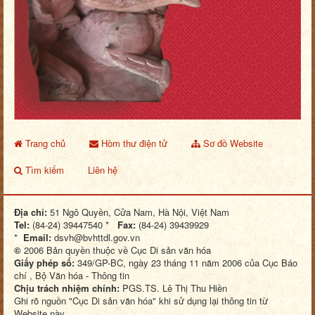
Trang chủ
Hòm thư điện tử
Sơ đồ Website
Tìm kiếm
Liên hệ
Địa chỉ:
51 Ngô Quyền, Cửa Nam, Hà Nội, Việt Nam
Tel:
(84-24) 39447540 *
Fax:
(84-24) 39439929
*
Email:
dsvh@bvhttdl.gov.vn
©
2006 Bản quyền thuộc về Cục Di sản văn hóa
Giấy phép số:
349/GP-BC, ngày 23 tháng 11 năm 2006 của Cục Báo
chí , Bộ Văn hóa - Thông tin
Chịu trách nhiệm chính:
PGS.TS. Lê Thị Thu Hiền
Ghi rõ nguồn "Cục Di sản văn hóa" khi sử dụng lại thông tin từ
Website này