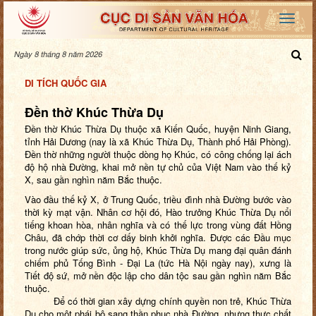
Ngày 8 tháng 8 năm 2026
DI TÍCH QUỐC GIA
Đền thờ Khúc Thừa Dụ
Đền thờ Khúc Thừa Dụ thuộc xã Kiến Quốc, huyện Ninh Giang,
tỉnh Hải Dương (nay là xã Khúc Thừa Dụ, Thành phố Hải Phòng).
Đền thờ những người thuộc dòng họ Khúc, có công chống lại ách
độ hộ nhà Đường, khai mở nền tự chủ của Việt Nam vào thế kỷ
X, sau gần nghìn năm Bắc thuộc.
Vào đầu thế kỷ X, ở Trung Quốc, triều đình nhà Đường bước vào
thời kỳ mạt vận. Nhân cơ hội đó, Hào trưởng Khúc Thừa Dụ nổi
tiếng khoan hòa, nhân nghĩa và có thế lực trong vùng đất Hồng
Châu, đã chớp thời cơ dấy binh khởi nghĩa. Được các Đầu mục
trong nước giúp sức, ủng hộ, Khúc Thừa Dụ mang đại quân đánh
chiếm phủ Tống Bình - Đại La (tức Hà Nội ngày nay), xưng là
Tiết độ sứ, mở nền độc lập cho dân tộc sau gần nghìn năm Bắc
thuộc.
Để có thời gian xây dựng chính quyền non trẻ, Khúc Thừa
Dụ cho một phái bộ sang thần phục nhà Đường, nhưng thực chất