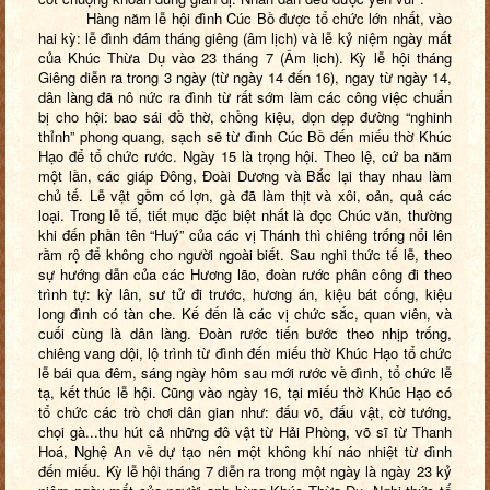
Hàng năm lễ hội đình Cúc Bồ được tổ chức lớn nhất, vào
hai kỳ: lễ đình đám tháng giêng (âm lịch) và lễ kỷ niệm ngày mất
của Khúc Thừa Dụ vào 23 tháng 7 (Âm lịch). Kỳ lễ hội tháng
Giêng diễn ra trong 3 ngày (từ ngày 14 đến 16), ngay từ ngày 14,
dân làng đã nô nức ra đình từ rất sớm làm các công việc chuẩn
bị cho hội: bao sái đồ thờ, chồng kiệu, dọn dẹp đường “nghinh
thỉnh” phong quang, sạch sẽ từ đình Cúc Bồ đến miếu thờ Khúc
Hạo để tổ chức rước. Ngày 15 là trọng hội. Theo lệ, cứ ba năm
một lần, các giáp Đông, Đoài Dương và Bắc lại thay nhau làm
chủ tế. Lễ vật gồm có lợn, gà đã làm thịt và xôi, oản, quả các
loại. Trong lễ tế, tiết mục đặc biệt nhất là đọc Chúc văn, thường
khi đến phần tên “Huý” của các vị Thánh thì chiêng trống nổi lên
rầm rộ để không cho người ngoài biết. Sau nghi thức tế lễ, theo
sự hướng dẫn của các Hương lão, đoàn rước phân công đi theo
trình tự: kỳ lân, sư tử đi trước, hương án, kiệu bát cống, kiệu
long đình có tàn che. Kế đến là các vị chức sắc, quan viên, và
cuối cùng là dân làng. Đoàn rước tiến bước theo nhịp trống,
chiêng vang dội, lộ trình từ đình đến miếu thờ Khúc Hạo tổ chức
lễ bái qua đêm, sáng ngày hôm sau mới rước về đình, tổ chức lễ
tạ, kết thúc lễ hội. Cũng vào ngày 16, tại miếu thờ Khúc Hạo có
tổ chức các trò chơi dân gian như: đấu võ, đấu vật, cờ tướng,
chọi gà...thu hút cả những đô vật từ Hải Phòng, võ sĩ từ Thanh
Hoá, Nghệ An về dự tạo nên một không khí náo nhiệt từ đình
đến miếu. Kỳ lễ hội tháng 7 diễn ra trong một ngày là ngày 23 kỷ