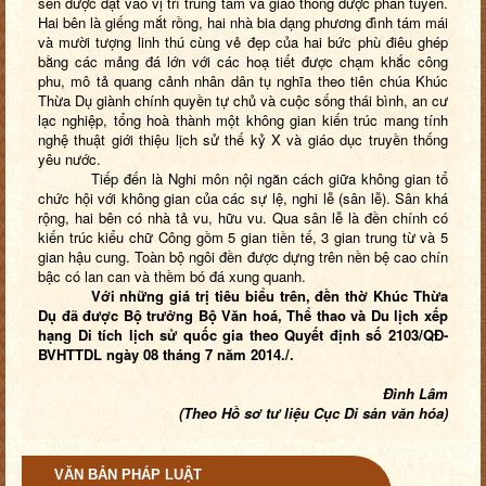
sen được đặt vào vị trí trung tâm và giao thông được phân tuyến.
Hai bên là giếng mắt rồng, hai nhà bia dạng phương đình tám mái
và mười tượng linh thú cùng vẻ đẹp của hai bức phù điêu ghép
bằng các mảng đá lớn với các hoạ tiết được chạm khắc công
phu, mô tả quang cảnh nhân dân tụ nghĩa theo tiên chúa Khúc
Thừa Dụ giành chính quyền tự chủ và cuộc sống thái bình, an cư
lạc nghiệp, tổng hoà thành một không gian kiến trúc mang tính
nghệ thuật giới thiệu lịch sử thế kỷ X và giáo dục truyền thống
yêu nước.
Tiếp đến là Nghi môn nội ngăn cách giữa không gian tổ
chức hội với không gian của các sự lệ, nghi lễ (sân lễ). Sân khá
rộng, hai bên có nhà tả vu, hữu vu. Qua sân lễ là đền chính có
kiến trúc kiểu chữ Công gồm 5 gian tiền tế, 3 gian trung từ và 5
gian hậu cung. Toàn bộ ngôi đền được dựng trên nền bệ cao chín
bậc có lan can và thềm bó đá xung quanh.
Với những giá trị tiêu biểu trên, đền thờ Khúc Thừa
Dụ đã được Bộ trưởng Bộ Văn hoá, Thể thao và Du lịch xếp
hạng Di tích lịch sử quốc gia theo Quyết định số
2103/QĐ-
BVHTTDL ngày 08 tháng 7 năm 2014./.
Đình Lâm
(Theo Hồ sơ tư liệu Cục Di sản văn hóa)
VĂN BẢN PHÁP LUẬT