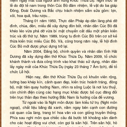
niệm ngày mất của người anh hùng Khúc Thừa Dụ. Nghi thức tế
lễ do đội tế nam trong thôn Cúc Bồ đảm nhiệm, lễ vật do ba giáp
Đông, Đoài Dương và Bắc chịu trách nhiệm sắm sửa gồm: lợn,
xôi, hoa quả, trầu rượu...
Tháng 01 năm 1950, Thực dân Pháp ép dân làng phá dỡ
đình, chùa, đền, miếu để xây dựng đồn bốt, nhân dân Cúc Bồ đã
khéo léo vừa phá dỡ vừa bí mật chuyển cất dấu một phần kiến
trúc và đồ thờ tự. Năm 1989, trùng tu đình Cúc Bồ trên cơ sở kế
thừa kiến trúc miếu Cúc Bồ. Và, cũng trong năm này, lễ hội đình
Cúc Bồ mới được phục dựng trở lại.
Năm 2004, Đảng bộ, chính quyền và nhân dân tỉnh Hải
Dương đã xây dựng đền thờ Khúc Thừa Dụ. Năm 2009, tổ chức
khánh thành và đưa công trình vào khai thác sử dụng, nhân dân
lấy ngày mất của Khúc Thừa Dụ (ngày 23 tháng 7 Âm lịch), để tổ
chức Lễ hội.
Hiện nay, đền thờ Khúc Thừa Dụ có khuôn viên rộng,
tường bao khép kín, cảnh quan đẹp, kiến trúc hoành tráng, đồng
bộ, mặt tiền quay hướng Nam, nhìn ra sông Luộc là nơi lưu thuỷ,
còn chính điện cùng các hạng mục khác được bố cục đăng đối
trên trục thần đạo theo hướng Bắc Nam là hướng của đế vương.
Từ ngoài vào là Nghi môn được làm kiểu tứ trụ (Nghi môn
ngoại), chất liệu bằng đá xanh, nằm ngay bên cạnh con đường
cái quan của làng, trang trí hoa văn và con giống truyền thống.
Phía sau nghi môn qua chiếc cầu đá bước tới khoảng sân dành
cho các hoạt động vui chơi, còn gọi là sân hội. Trên sân hội, hồ