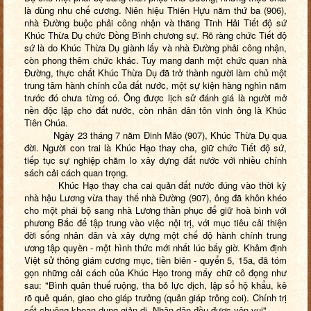
là dùng nhu chế cương. Niên hiệu Thiên Hựu năm thứ ba (906),
nhà Đường buộc phải công nhận và thăng Tĩnh Hải Tiết độ sứ
Khúc Thừa Dụ chức Đồng Bình chương sự. Rõ ràng chức Tiết độ
sứ là do Khúc Thừa Dụ giành lấy và nhà Đường phải công nhận,
còn phong thêm chức khác. Tuy mang danh một chức quan nhà
Đường, thực chất Khúc Thừa Dụ đã trở thành người làm chủ một
trung tâm hành chính của đất nước, một sự kiện hàng nghìn năm
trước đó chưa từng có. Ông được lịch sử đánh giá là người mở
nền độc lập cho đất nước, còn nhân dân tôn vinh ông là Khúc
Tiên Chúa.
Ngày 23 tháng 7 năm Đinh Mão (907), Khúc Thừa Dụ qua
đời. Người con trai là Khúc Hạo thay cha, giữ chức Tiết độ sứ,
tiếp tục sự nghiệp chăm lo xây dựng đất nước với nhiều chính
sách cải cách quan trọng.
Khúc Hạo thay cha cai quản đất nước đúng vào thời kỳ
nhà hậu Lương vừa thay thế nhà Đường (907), ông đã khôn khéo
cho một phái bộ sang nhà Lương thần phục để giữ hoà bình với
phương Bắc để tập trung vào việc nội trị, với mục tiêu cải
thiện
đời sống nhân dân và xây dựng một chế độ hành chính trung
ương tập quyền - một hình thức mới nhất lúc bấy giờ. Khâm định
Việt sử thông giám cương mục, tiền biên - quyển 5, 15a, đã tóm
gọn những cải cách của Khúc Hạo trong mấy chữ cô đọng như
sau: "Bình quân thuế ruộng, tha bỏ lực dịch, lập sổ hộ khẩu, kê
rõ quê quán, giao cho giáp trưởng (quản giáp trông coi). Chính trị
cốt chuộng khoan dung giản dị. Nhân dân đều được yên vui".