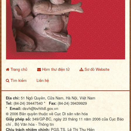
Trang chủ
Hòm thư điện tử
Sơ đồ Website
Tìm kiếm
Liên hệ
Địa chỉ:
51 Ngô Quyền, Cửa Nam, Hà Nội, Việt Nam
Tel:
(84-24) 39447540 *
Fax:
(84-24) 39439929
*
Email:
dsvh@bvhttdl.gov.vn
©
2006 Bản quyền thuộc về Cục Di sản văn hóa
Giấy phép số:
349/GP-BC, ngày 23 tháng 11 năm 2006 của Cục Báo
chí , Bộ Văn hóa - Thông tin
Chịu trách nhiệm chính:
PGS.TS. Lê Thị Thu Hiền