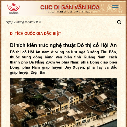
Ngày 7 tháng 8 năm 2026
DI TÍCH QUỐC GIA ĐẶC BIỆT
Di tích kiến trúc nghệ thuật Đô thị cổ Hội An
Đô thị cổ Hội An nằm ở vùng hạ lưu ngã 3 sông Thu Bồn,
thuộc vùng đồng bằng ven biển tỉnh Quảng Nam, cách
thành phố Ðà Nẵng 28km về phía Nam; phía Ðông giáp biển
Ðông; phía Nam giáp huyện Duy Xuyên; phía Tây và Bắc
giáp huyện Ðiện Bàn.