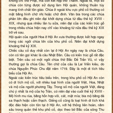
không chỉ thờ Phật, mà còn kết hợp thờ Thánh. Ngoài ra, một số
chùa còn từng được sử dụng làm Hội quán, không thuần túy
mang tính chất tôn giáo. Chùa ở ngoài khu vực phố cổ thường có
mặt bằng hình chữ nhị hoặc chữ đinh. Văn bia trong các chùa
phần lớn đều ghi niên đại khởi dựng chùa từ đầu thế kỷ XVIII -
XIX, nhưng qua nhiều lần tu sửa, niên đại của các kiến trúc gỗ
trong nhiều chùa hiện nay chỉ vào khoảng từ nửa đầu thế kỷ XIX
trở về sau.
Hội quán của người Hoa ở Hội An xưa thường được kết hợp ngay
trong các ngôi chùa lớn của khu phố cổ. Niên đại khởi dựng
khoảng thế kỷ XIX.
Chiếc cầu cổ duy nhất còn lại ở Hội An ngày nay là chùa Cầu,
còn có tên gọi khác là cầu Nhật Bản. Cầu có kiến trúc gỗ rất đặc
biệt. Trên cầu có một ngôi chùa thờ Bắc Đế Trấn Vũ, vì vậy
thường gọi là chùa Cầu. Tên chữ của cầu là Lai Viễn kiều, do
chúa Nguyễn Phúc Chu đặt năm 1719. Đây là một di tích tiêu
biểu của Hội An.
Ngoài các kiến trúc tiêu biểu trên, trong khu phố cổ Hội An còn
có di tích mộ cổ, với nhiều loại hình của người Việt, Hoa, Nhật
và mộ của người phương Tây. Trong số mộ của người Việt, đáng
chú ý nhất là mộ của họ Trần, có niên đại vào cuối thế kỷ XVIII -
Mộ hình mu rùa, bằng hỗn hợp vôi, cát, mật mía; bia mộ bằng đá
sa thạch hoặc cẩm thạch. Giếng cổ cũng
là loại hình di tích khá
độc đáo hiện còn tồn tại ở Hội An, với hệ thống liên hoàn, nằm
sâu trong quần thể khu phố cổ, dọc theo bờ Bắc của sông Thu