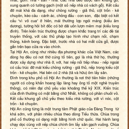
xung quanh có tường gạch (một số nếp nhà có vách gỗ). Kết cấu
đỡ mái khá đa dạng, như chồng rường - giả thủ, cột trốn - kẻ
chuyền, kèo cầu - cánh ác, chồng đấu - con son, đặc biệt có kết
cấu “vì vỏ cua” ở hiên, mái thường lợp ngói máng (kiểu âm
dương), tường hồi bít đốc có bờ dải uốn lượn mềm mại (kiểu long
đình). Trên kiến trúc thường được chạm khắc trang trí các đề tài
truyền thống, với các thủ pháp tạo hình như chạm nổi, chạm
thủng, kênh bong. Đặc biệt, trước nhà có hai mắt cửa gỗ, được
gắn trên bạo cửa ra vào chính.
Tại Hội An, cũng như nhiều địa phương khác của Việt Nam, các
dòng họ đều có nơi thờ cúng tổ tiên, gọi là nhà thờ họ, thường
được xây dựng như nhà ở, với, hai nếp nối tiếp nhau - nếp ngoài
có cấu trúc đỡ mái kiểu chồng rường - giả thủ, nếp trong kiểu cột
trốn - kẻ chuyền. Hai bên có 2 nhà (tả và hữu) ôm lấy sân.
Đình trong khu phố cổ Hội An thường là nơi thờ tiền hiền (những
người có công khẩn hoang lập làng hay ông tổ một nghề truyền
thống), có niên đại chủ yếu vào khoảng thế kỷ XIX. Kiến trúc
của đình thường có mặt bằng chữ Nhất, không có phần chuôi vồ.
Kết cấu khung gỗ chủ yếu theo kiểu nhà rường, với vì nóc, cột
trốn - kẻ chuyền.
Hội An cũng từng là một trung tâm Phật giáo của Đàng Trong
từ
khá
sớm, với phần nhiều chùa theo dòng Tiểu thừa. Chùa trong
phố cổ thường có dạng mặt bằng hình chữ quốc. Hai hành lang
chạy dọc cùng với nếp chùa chính ôm lấy sân gạch vuông. Chùa