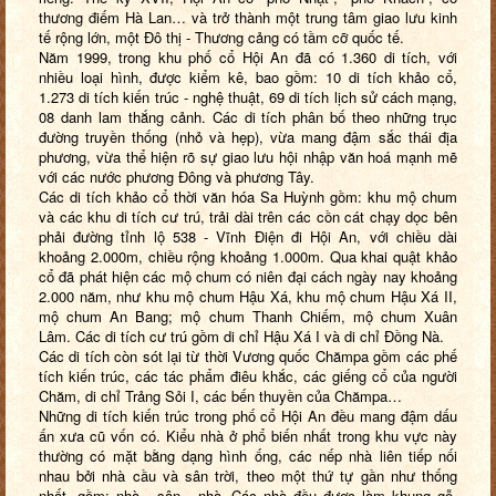
thương điếm Hà Lan… và trở thành một trung tâm giao lưu kinh
tế rộng lớn, một Đô thị - Thương cảng có tầm cỡ quốc tế.
Năm 1999, trong khu phố cổ Hội An đã có 1.360 di tích, với
nhiều loại hình, được kiểm kê, bao gồm: 10 di tích khảo cổ,
1.273 di tích kiến trúc - nghệ thuật, 69 di tích lịch sử cách mạng,
08 danh lam thắng cảnh. Các di tích phân bố theo những trục
đường truyền thống (nhỏ và hẹp), vừa mang đậm sắc thái địa
phương, vừa thể hiện rõ sự giao lưu hội nhập văn hoá mạnh mẽ
với các nước phương Đông và phương Tây.
Các di tích khảo cổ thời văn hóa Sa Huỳnh gồm: khu mộ chum
và các khu di tích cư trú, trải dài trên các cồn cát chạy dọc bên
phải đường tỉnh lộ 538 - Vĩnh Điện đi Hội An, với chiều dài
khoảng 2.000m, chiều rộng khoảng 1.000m. Qua khai quật khảo
cổ đã phát hiện các mộ chum có niên đại cách ngày nay khoảng
2.000 năm, như khu mộ chum Hậu Xá, khu mộ chum Hậu Xá II,
mộ chum An Bang; mộ chum Thanh Chiếm, mộ chum Xuân
Lâm. Các di tích cư trú gồm di chỉ Hậu Xá I và di chỉ Đồng Nà.
Các di tích còn sót lại từ thời Vương quốc Chămpa gồm các phế
tích kiến trúc, các tác phẩm điêu khắc, các giếng cổ của người
Chăm, di chỉ Trảng Sỏi I, các bến thuyền của Chămpa…
Những di tích kiến trúc trong phố cổ Hội An đều mang đậm dấu
ấn xưa cũ vốn có. Kiểu nhà ở phổ biến nhất trong khu vực này
thường có mặt bằng dạng hình ống, các nếp nhà liên tiếp nối
nhau bởi nhà cầu và sân trời, theo một thứ tự gần như thống
nhất, gồm: nhà - sân - nhà. Các nhà đều được làm khung gỗ,