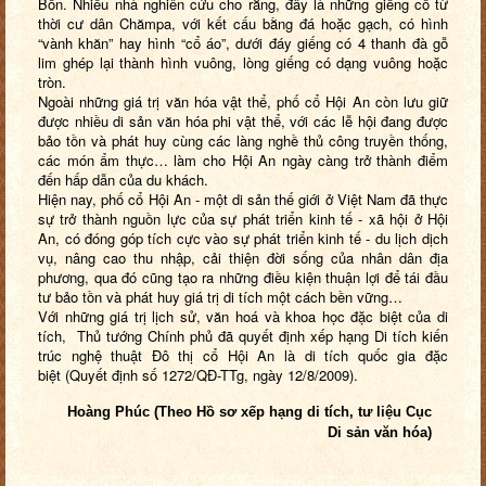
Bồn. Nhiều nhà nghiên cứu cho rằng, đây là những giếng cổ từ
thời cư dân Chămpa, với kết cấu bằng đá hoặc gạch, có hình
“vành khăn” hay hình “cổ áo”, dưới đáy giếng có 4 thanh đà gỗ
lim ghép lại thành hình vuông, lòng giếng có dạng vuông hoặc
tròn.
Ngoài những giá trị văn hóa vật thể, phố cổ Hội An còn lưu giữ
được nhiều di sản văn hóa phi vật thể, với các lễ hội đang được
bảo tồn và phát huy cùng các làng nghề thủ công truyền thống,
các món ẩm thực… làm cho Hội An ngày càng trở thành điểm
đến hấp dẫn của du khách.
Hiện nay, phố cổ Hội An - một di sản thế giới ở Việt Nam đã thực
sự trở thành nguồn lực của sự phát triển kinh tế - xã hội ở Hội
An, có đóng góp tích cực vào sự phát triển kinh tế - du lịch dịch
vụ, nâng cao thu nhập, cải thiện đời sống của nhân dân địa
phương, qua đó cũng tạo ra những điều kiện thuận lợi để tái đầu
tư bảo tồn và phát huy giá trị di tích một cách bền vững…
Với những giá trị
lịch sử, văn hoá và khoa học đặc biệt của di
tích, Thủ tướng Chính phủ đã quyết định xếp hạng Di tích kiến
trúc nghệ thuật Đô thị cổ Hội An là di tích quốc
gia đặc
biệt
(
Q
uyết định số 1272/QĐ-TTg, ngày 12/8/2009).
Hoàng Phúc (Theo Hồ sơ xếp hạng di tích, tư liệu Cục
Di sản văn hóa)