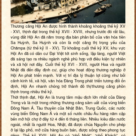
Thương cảng Hội An được hình thành khoảng khoảng thế kỷ
XV
- XVI, thịnh đạt trong thế kỷ XVII - XVIII, nhưng trước đó rất lâu,
vùng đất Hội An đã nằm trong địa bàn phân bố của văn hóa tiền
Sa Huỳnh, Sa Huỳnh và còn là một cảng thị trọng yếu của
Chămpa (từ thế kỷ II - XV). Từ khoảng cuối thế kỷ XV, khu vực
Hội An đã có dân cư Đại Việt tới sinh sống, lập làng, người Việt
đã sáng tạo ra nhiều ngành nghề phù hợp với điều kiện tự nhiên
và xã hội nơi đây. Cuối thế kỷ XVI - XVII, người Hoa và người
Nhật đã đến đây định cư, giúp cho hoạt động thương nghiệp ở
Hội An phát triển mạnh. Với vị trí địa lý thuận lợi cũng như bối
cảnh kinh tế, xã hội, văn hóa Đàng Trong phát triển tương đối ổn
định, Hội An nhanh chóng trở thành đô thị/thương cảng phồn
thịnh trong nhiều thế kỷ.
Thời thịnh đạt, Hội An là trung tâm mậu dịch lớn nhất của Đàng
Trong và là một trong những thương cảng sầm uất của vùng biển
Đông Nam Á. Tàu thuyền của Nhật Bản, Trung Quốc, các nước
vùng biển Đông Nam Á và một số nước châu Âu hàng năm cập
bến mở hội chợ ở đây từ 4 đến 6 tháng liền. Nhiều kiều dân nước
ngoài, nhất là người Hoa, Nhật, đã được chúa Nguyễn cho phép
ở lại lập phố, mở cửa hàng buôn bán, được sống theo phong tục
riêng. Thế kỷ XVII, Hội An có “phố Nhật”, “phố Khách”, có