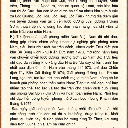
các bộ phận trực thuộc các Cục, như Trường huấn luyện, Bệnh
viện, Thông tin… Ngoài ra, các cơ quan hậu cần, các kho hậu
cần thuộc Cục Hậu cần Miền được bố trí tại nhiều khu vực ở các
xã Lộc Quang, Lộc Hòa, Lộc Hiệp, Lộc Tấn - những địa điểm gần
với tuyến đường vận tải chiến lược đường 559 (đường Trường
Sơn), thuận tiện cho công tác đón nhận hàng hóa chi viện từ
miền Bắc vào miền Nam.
Bộ Tư lệnh quân giải phóng miền Nam Việt Nam đã chỉ đạo,
đóng góp nhiều chiến công trong sự nghiệp giải phóng miền
Nam, tiêu biểu như một số trận đánh, chiến dịch: Tiêu diệt yếu
khu Bù Bông - chi khu Kiến Đức năm 1973, mở rộng hành lang
vận chuyển chiến lược đường Trường Sơn vào Nam Bộ; Trực tiếp
chỉ đạo đánh tổng kho xăng dầu Nhà Bè “dạ dày chiến tranh” lớn
nhất của địch ở miền Nam vào tháng 11/1973; chỉ đạo Chiến
dịch Tây Bến Cát tháng 5/1974; Giải phóng đường 14 - Phước
Long, tạo thế, tạo lực mới cho cách mạng miền Nam, củng cố kế
hoạch giải phóng hoàn toàn miền Nam; Tiếp tục chỉ đạo, chỉ huy
nhằm tạo thế, tạo lực và tạo thế trận cho chiến dịch cuối cùng
giải phóng Sài Gòn - Gia Định và hoàn toàn miền Nam; Phối hợp
chỉ đạo tiến công tuyến phòng thủ Xuân Lộc - Long Khánh đầu
tháng 4/1975.
Sau ngày giải phóng miền Nam, thống nhất đất nước, hầu hết
các công trình của căn cứ đã bị hư hỏng, được trùng tu, khôi
phục lại. Hiện nay, di tích phân bố trong rừng Tà Thiết, với tổng
diện tích 380ha, chia làm ba cụm chính: