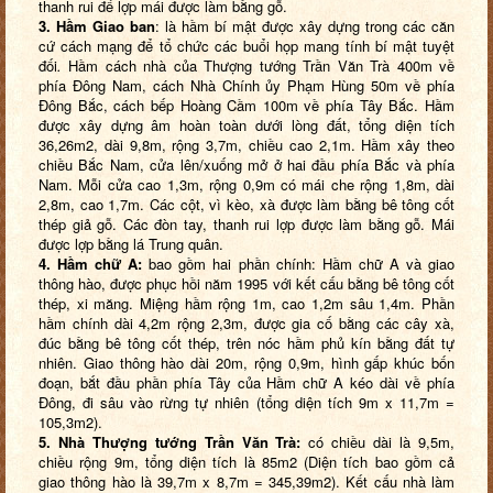
thanh rui để lợp mái được làm bằng gỗ.
3. Hầm Giao ban
: là hầm bí mật được xây dựng trong các căn
cứ cách mạng để tổ chức các buổi họp mang tính bí mật tuyệt
đối
.
Hầm cách nhà của Thượng tướng Trần Văn Trà 400m về
phía Đông Nam, cách Nhà Chính ủy Phạm Hùng 50m về phía
Đông Bắc, cách bếp Hoàng Cầm 100m về phía Tây Bắc. Hầm
được xây dựng âm hoàn toàn dưới lòng đất, tổng diện tích
36,26m2, dài 9,8m, rộng 3,7m, chiều cao 2,1m. Hầm xây theo
chiều Bắc Nam, cửa lên/xuống mở ở hai đầu phía Bắc và phía
Nam. Mỗi cửa cao 1,3m, rộng 0,9m có mái che rộng 1,8m, dài
2,8m, cao 1,7m. Các cột, vì kèo, xà được làm bằng bê tông cốt
thép giả gỗ. Các đòn tay, thanh rui lợp được làm bằng gỗ. Mái
được lợp bằng lá Trung quân.
4. Hầm chữ A:
bao gồm hai phần chính: Hầm chữ A và giao
thông hào, được phục hồi năm 1995 với kết cấu bằng bê tông cốt
thép, xi măng. Miệng hầm rộng 1m, cao 1,2m sâu 1,4m. Phần
hầm chính dài 4,2m rộng 2,3m, được gia cố bằng các cây xà,
đúc bằng bê tông cốt thép, trên nóc hầm phủ kín bằng đất tự
nhiên. Giao thông hào dài 20m, rộng 0,9m, hình gấp khúc bốn
đoạn, bắt đầu phần phía Tây của Hầm chữ A kéo dài về phía
Đông, đi sâu vào rừng tự nhiên (tổng diện tích 9m x 11,7m =
105,3m2).
5. Nhà Thượng tướng Trần Văn Trà:
có chiều dài là 9,5m,
chiều rộng 9m, tổng diện tích là 85m2 (Diện tích bao gồm cả
giao thông hào là 39,7m x 8,7m = 345,39m2). Kết cấu nhà làm