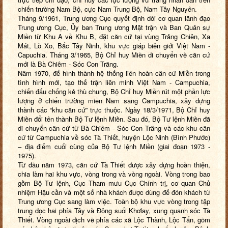
chiến trường Nam Bộ, cực Nam Trung Bộ, Nam Tây Nguyên.
Tháng 9/1961, Trung ương Cục quyết định dời cơ quan lãnh đạo
Trung ương Cục, Ủy ban Trung ương Mặt trận và Ban Quân sự
Miền từ Khu A về Khu B, đặt căn cứ tại vùng Trảng Chiên, Xa
Mát, Lò Xo, Bắc Tây Ninh, khu vực giáp biên giới Việt Nam -
Capuchia. Tháng 3/1965, Bộ Chỉ huy Miền di chuyển về căn cứ
mới là Bà Chiêm - Sóc Con Trăng.
Năm 1970, để hình thành hệ thống liên hoàn căn cứ Miền trong
tình hình mới, tạo thế trận liên minh Việt Nam - Campuchia,
chiến đấu chống kẻ thù chung, Bộ Chỉ huy Miền rút một phần lực
lượng ở chiến trường miền Nam sang Campuchia, xây dựng
thành các “khu căn cứ” trực thuộc. Ngày 18/3/1971, Bộ Chỉ huy
Miền đổi tên thành Bộ Tư lệnh Miền. Sau đó, Bộ Tư lệnh Miền đã
di chuyển căn cứ từ Bà Chiêm - Sóc Con Trăng và các khu căn
cứ từ Campuchia về sóc Tà Thiết, huyện Lộc Ninh (Bình Phước)
– địa điểm cuối cùng của Bộ Tư lệnh Miền (giai đoạn 1973 -
1975).
Từ đầu năm 1973, căn cứ Tà Thiết được xây dựng hoàn thiện,
chia làm hai khu vực, vòng trong và vòng ngoài. Vòng trong bao
gồm Bộ Tư lệnh, Cục Tham mưu Cục Chính trị, cơ quan Chủ
nhiệm Hậu cần và một số nhà khách được dùng để đón khách từ
Trung ương Cục sang làm việc. Toàn bộ khu vực vòng trong tập
trung dọc hai phía Tây và Đông suối Khơlay, xung quanh sóc Tà
Thiết. Vòng ngoài dịch về phía các xã Lộc Thành, Lộc Tấn, gồm