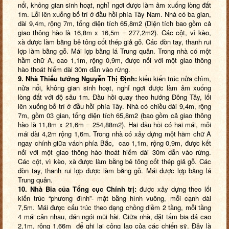
nổi, không gian sinh hoạt, nghỉ ngơi được làm âm xuống lòng đất
1m. Lối lên xuống bố trí ở đầu hồi phía Tây Nam. Nhà có ba gian,
dài 9,4m, rộng 7m, tổng diện tích 65,8m2 (Diện tích bao gồm cả
giao thông hào là 16,8m x 16,5m = 277,2m2). Các cột, vì kèo,
xà được làm bằng bê tông cốt thép giả gỗ. Các đòn tay, thanh rui
lợp làm bằng gỗ. Mái lợp bằng lá Trung quân. Trong nhà có một
hầm chữ A, cao 1,1m, rộng 0,9m, được nối với một giao thông
hào thoát hiểm dài 30m dẫn vào rừng.
9. Nhà Thiếu tướng Nguyễn Thị Định:
kiểu kiến trúc nửa chìm,
nửa nổi, không gian sinh hoạt, nghỉ ngơi được làm âm xuống
lòng đất với độ sâu 1m. Đầu hồi quay theo hướng Đông Tây, lối
lên xuống bố trí ở đầu hồi phía Tây. Nhà có chiều dài 9,4m, rộng
7m, gồm 03 gian, tổng diện tích 65,8m2 (bao gồm cả giao thông
hào là 11,8m x 21,6m = 254,88m2). Hai đầu hồi có hai mái, mỗi
mái dài 4,2m rộng 1,6m. Trong nhà có xây dựng một hầm chữ A
ngay chính giữa vách phía Bắc, cao 1,1m, rộng 0,9m, được kết
nối với một giao thông hào thoát hiểm dài 30m dẫn vào rừng.
Các cột, vì kèo, xà được làm bằng bê tông cốt thép giả gỗ. Các
đòn tay, thanh rui lợp được làm bằng gỗ. Mái được lợp bằng lá
Trung quân.
10. Nhà Bia của Tổng cục Chính trị:
được xây dựng theo lối
kiến trúc “phương đình”- mặt bằng hình vuông, mỗi cạnh dài
7,5m. Mái được cấu trúc theo dạng chồng diềm 2 tầng, mỗi tầng
4 mái cân nhau, dán ngói mũi hài. Giữa nhà, đặt tấm bia đá cao
2,1m, rộng 1,66m để ghi lại công lao của các chiến sỹ. Đây là