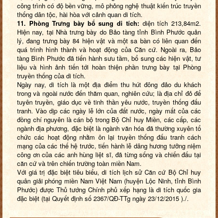
công trình có độ bền vững, mô phỏng nghệ thuật kiến trúc truyền
thống dân tộc, hài hòa với cảnh quan di tích.
11. Phòng Trưng bày bổ sung di tích:
diện tích 213,84m2.
Hiện nay, tại Nhà trưng bày do Bảo tàng tỉnh Bình Phước quản
lý, đang trưng bày 84 hiện vật và một sa bàn có liên quan đến
quá trình hình thành và hoạt động của Căn cứ. Ngoài ra, Bảo
tàng Bình Phước đã tiến hành sưu tầm, bổ sung các hiện vật, tư
liệu và hình ảnh tiến tới hoàn thiện phần trưng bày tại Phòng
truyền thống của di tích.
Ngày nay, di tích là một địa điểm thu hút đông đảo du khách
trong và ngoài nước đến thăm quan, nghiên cứu; là địa chỉ đỏ để
tuyên truyền, giáo dục về tinh thần yêu nước, truyền thống đấu
tranh. Vào dịp các ngày lễ lớn của đất nước, ngày mất của các
đồng chí nguyên là cán bộ trong Bộ Chỉ huy Miền, các cấp, các
ngành địa phương, đặc biệt là ngành văn hóa đã thường xuyên tổ
chức các hoạt động nhằm ôn lại truyền thống đấu tranh cách
mạng của các thế hệ trước, tiến hành lễ dâng hương tưởng niệm
công ơn của các anh hùng liệt sĩ, đã từng sống và chiến đấu tại
căn cứ và trên chiến trường toàn miền Nam.
Với giá trị đặc biệt tiêu biểu, di tích lịch sử Căn cứ Bộ Chỉ huy
quân giải phóng miền Nam Việt Nam (huyện Lộc Ninh, tỉnh Bình
Phước) được Thủ tướng Chính phủ xếp hạng là di tích quốc gia
đặc biệt (tại Quyết định số 2367/QĐ-TTg ngày 23/12/2015 )./.