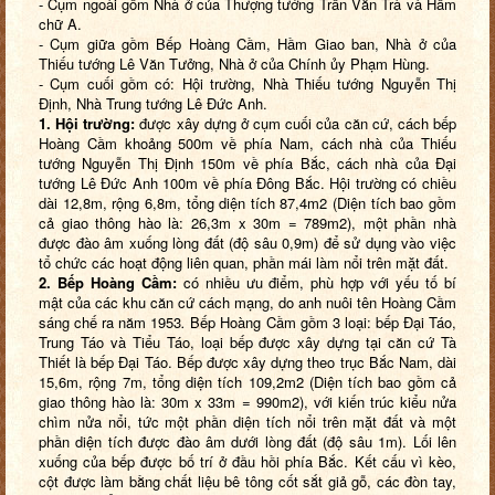
- Cụm ngoài gồm Nhà ở của Thượng tướng Trần Văn Trà và Hầm
chữ A.
- Cụm giữa gồm Bếp Hoàng Cầm, Hầm Giao ban, Nhà ở của
Thiếu tướng Lê Văn Tưởng, Nhà ở của Chính ủy Phạm Hùng.
- Cụm cuối gồm có: Hội trường, Nhà Thiếu tướng Nguyễn Thị
Định, Nhà Trung tướng Lê Đức Anh.
1. Hội trường:
được xây dựng ở cụm cuối của căn cứ, cách bếp
Hoàng Cầm khoảng 500m về phía Nam, cách nhà của Thiếu
tướng Nguyễn Thị Định 150m về phía Bắc, cách nhà của Đại
tướng Lê Đức Anh 100m về phía Đông Bắc. Hội trường có chiều
dài 12,8m, rộng 6,8m, tổng diện tích 87,4m2 (Diện tích bao gồm
cả giao thông hào là: 26,3m x 30m = 789m2), một phần nhà
được đào âm xuống lòng đất (độ sâu 0,9m) để sử dụng vào việc
tổ chức các hoạt động liên quan, phần mái làm nổi trên mặt đất.
2. Bếp Hoàng Cầm:
có nhiều ưu điểm, phù hợp với yếu tố bí
mật của các khu căn cứ cách mạng, do anh nuôi tên Hoàng Cầm
sáng chế ra năm 1953
.
Bếp Hoàng Cầm gồm 3 loại: bếp Đại Táo,
Trung Táo và Tiểu Táo, loại bếp được xây dựng tại căn cứ Tà
Thiết là bếp Đại Táo. Bếp được xây dựng theo trục Bắc Nam, dài
15,6m, rộng 7m, tổng diện tích 109,2m2 (Diện tích bao gồm cả
giao thông hào là: 30m x 33m = 990m2), với kiến trúc kiểu nửa
chìm nửa nổi, tức một phần diện tích nổi trên mặt đất và một
phần diện tích được đào âm dưới lòng đất (độ sâu 1m). Lối lên
xuống của bếp được bố trí ở đầu hồi phía Bắc. Kết cấu vì kèo,
cột được làm bằng chất liệu bê tông cốt sắt giả gỗ, các đòn tay,