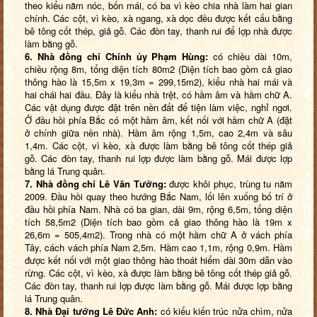
theo kiểu năm nóc, bốn mái, có ba vì kèo chia nhà làm hai gian
chính. Các cột, vì kèo, xà ngang, xà dọc đều được kết cấu bằng
bê tông cốt thép, giả gỗ. Các đòn tay, thanh rui để lợp nhà được
làm bằng gỗ.
6. Nhà đồng chí Chính ủy Phạm Hùng:
có chiều dài 10m,
chiều rộng 8m, tổng diện tích 80m2 (Diện tích bao gồm cả giao
thông hào là 15,5m x 19,3m = 299,15m2), kiểu nhà hai mái và
hai chái hai đầu. Đây là kiểu nhà trệt, có hầm âm và hầm chữ A.
Các vật dụng được đặt trên nền đất để tiện làm việc, nghỉ ngơi.
Ở đầu hồi phía Bắc có một hầm âm, kết nối với hầm chữ A (đặt
ở chính giữa nền nhà). Hầm âm rộng 1,5m, cao 2,4m và sâu
1,4m. Các cột, vì kèo, xà được làm bằng bê tông cốt thép giả
gỗ. Các đòn tay, thanh rui lợp được làm bằng gỗ. Mái được lợp
bằng lá Trung quân.
7. Nhà đồng chí Lê Văn Tưởng:
được khôi phục, trùng tu năm
2009. Đầu hồi quay theo hướng Bắc Nam, lối lên xuống bố trí ở
đầu hồi phía Nam. Nhà có ba gian, dài 9m, rộng 6,5m, tổng diện
tích 58,5m2 (Diện tích bao gồm cả giao thông hào là 19m x
26,6m = 505,4m2). Trong nhà có một hầm chữ A ở vách phía
Tây, cách vách phía Nam 2,5m. Hầm cao 1,1m, rộng 0,9m. Hầm
được kết nối với một giao thông hào thoát hiểm dài 30m dẫn vào
rừng. Các cột, vì kèo, xà được làm bằng bê tông cốt thép giả gỗ.
Các đòn tay, thanh rui lợp được làm bằng gỗ. Mái được lợp bằng
lá Trung quân.
8. Nhà Đại tướng Lê Đức Anh:
có kiểu kiến trúc nửa chìm, nửa