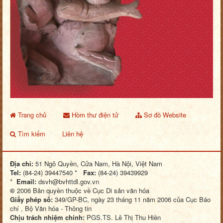
Trang chủ
Hòm thư điện tử
Sơ đồ Website
Tìm kiếm
Liên hệ
Địa chỉ:
51 Ngô Quyền, Cửa Nam, Hà Nội, Việt Nam
Tel:
(84-24) 39447540 *
Fax:
(84-24) 39439929
*
Email:
dsvh@bvhttdl.gov.vn
©
2006 Bản quyền thuộc về Cục Di sản văn hóa
Giấy phép số:
349/GP-BC, ngày 23 tháng 11 năm 2006 của Cục Báo
chí , Bộ Văn hóa - Thông tin
Chịu trách nhiệm chính:
PGS.TS. Lê Thị Thu Hiền
Ghi rõ nguồn "Cục Di sản văn hóa" khi sử dụng lại thông tin từ
Website này