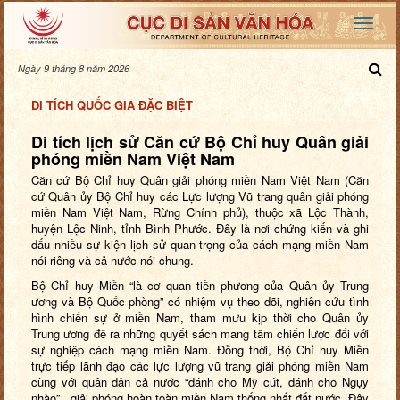
Ngày 9 tháng 8 năm 2026
DI TÍCH QUỐC GIA ĐẶC BIỆT
Di tích lịch sử Căn cứ Bộ Chỉ huy Quân giải
phóng miền Nam Việt Nam
Căn cứ Bộ Chỉ huy Quân giải phóng miền Nam Việt Nam (Căn
cứ Quân ủy Bộ Chỉ huy các Lực lượng Vũ trang quân giải phóng
miền Nam Việt Nam, Rừng Chính phủ), thuộc xã Lộc Thành,
huyện Lộc Ninh, tỉnh Bình Phước. Đây là nơi chứng kiến và ghi
dấu nhiều sự kiện lịch sử quan trọng của cách mạng miền Nam
nói riêng và cả nước nói chung.
Bộ Chỉ huy Miền “là cơ quan tiền phương của Quân ủy Trung
ương và Bộ Quốc phòng” có nhiệm vụ theo dõi, nghiên cứu tình
hình chiến sự ở miền Nam, tham mưu kịp thời cho Quân ủy
Trung ương đề ra những quyết sách mang tầm chiến lược đối với
sự nghiệp cách mạng miền Nam. Đồng thời, Bộ Chỉ huy Miền
trực tiếp lãnh đạo các lực lượng vũ trang giải phóng miền Nam
cùng với quân dân cả nước “đánh cho Mỹ cút, đánh cho Ngụy
nhào”, giải phóng hoàn toàn miền Nam thống nhất đất nước. Đây