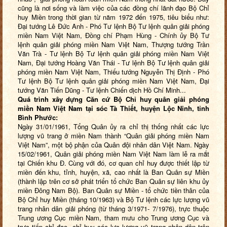
cũng là nơi sống và làm việc của các đồng chí lãnh đạo Bộ Chỉ
huy Miền trong thời gian từ năm 1972 đến 1975, tiêu biểu như:
Đại tướng Lê Đức Anh - Phó Tư lệnh Bộ Tư lệnh quân giải phóng
miền Nam Việt Nam, Đồng chí Phạm Hùng - Chính ủy Bộ Tư
lệnh quân giải phóng miền Nam Việt Nam, Thượng tướng Trần
Văn Trà - Tư lệnh Bộ Tư lệnh quân giải phóng miền Nam Việt
Nam, Đại tướng Hoàng Văn Thái - Tư lệnh Bộ Tư lệnh quân giải
phóng miền Nam Việt Nam, Thiếu tướng Nguyễn Thị Định - Phó
Tư lệnh Bộ Tư lệnh quân giải phóng miền Nam Việt Nam, Đại
tướng Văn Tiến Dũng - Tư lệnh Chiến dịch Hồ Chí Minh...
Quá trình xây dựng Căn cứ Bộ Chỉ huy quân giải phóng
miền Nam Việt Nam tại sóc Tà Thiết, huyện Lộc Ninh, tỉnh
Bình Phước:
Ngày 31/01/1961, Tổng Quân ủy ra chỉ thị thống nhất các lực
lượng vũ trang ở miền Nam thành “Quân giải phóng miền Nam
Việt Nam”, một bộ phận của Quân đội nhân dân Việt Nam. Ngày
15/02/1961, Quân giải phóng miền Nam Việt Nam làm lễ ra mắt
tại Chiến khu Đ. Cùng với đó, cơ quan chỉ huy được thiết lập từ
miền đến khu, tỉnh, huyện, xã, cao nhất là Ban Quân sự Miền
(thành lập trên cơ sở phát triển tổ chức Ban Quân sự liên khu ủy
miền Đông Nam Bộ). Ban Quân sự Miền - tổ chức tiền thân của
Bộ Chỉ huy Miền (tháng 10/1963) và Bộ Tư lệnh các lực lượng vũ
trang nhân dân giải phóng (từ tháng 3/1971- 7/1976), trực thuộc
Trung ương Cục miền Nam, tham mưu cho Trung ương Cục và
trực tiếp chỉ đạo, chỉ huy các lực lượng vũ trang nhân dân trên