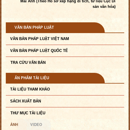
Mai Anh (Theo Hồ sơ xếp hạng di tích, tư liệu Cục Di
sản văn hóa)
VĂN BẢN PHÁP LUẬT
VĂN BẢN PHÁP LUẬT VIỆT NAM
VĂN BẢN PHÁP LUẬT QUỐC TẾ
TRA CỨU VĂN BẢN
ẤN PHẨM TÀI LIỆU
TÀI LIỆU THAM KHẢO
SÁCH XUẤT BẢN
THƯ MỤC TÀI LIỆU
ẢNH
VIDEO