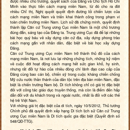
được nhiều
chủ trương, quyết sách của Đảng và Chủ tịch Hồ Chí
Minh vào thực tiễn cách mạng miền Nam, từ đó cho ra đời
nhiều
Chỉ thị, Nghị quyết quyết định đường lối chiến lược của
cách mạng miền Nam và triển khai thành công trong phạm vi
toàn chiến trường miền Nam
. Lịch sử đã chứng minh, quyết định
thành lập Căn cứ Trung ương Cục miền
Nam
là một chủ trương
đúng đắn, sáng tạo của Đảng ta. Trung ương Cục đã để lại những
bài học quý báu về xây dựng căn cứ địa, xây dựng phong trào
cách mạng gắn với nhân dân, đặc biệt về bài học xây dựng
Đảng.
Căn cứ Trung ương Cục miền Nam trở thành thủ đô của cách
mạng miền Nam, là nơi lưu lại những chứng tích, những kỷ niệm
về cuộc đời hoạt động cách mạng hết sức gian khổ, hy sinh,
nhưng rất đỗi tự hào của nhiều đồng chí lãnh đạo cao cấp của
Đảng cùng bao cán bộ, chiến sỹ trong cuộc kháng chiến chống
Mỹ cứu nước thần thánh của dân tộc trên địa bàn miền Nam, đặc
biệt là chiến trường Nam bộ.
Di tích
không chỉ có giá trị đặc biệt
đối với công tác giáo dục truyền thống, mà còn là điểm đến hấp
dẫn đối với du khách trong và ngoài nước, nhất là đối với các thế
hệ trẻ Việt
Nam
.
Với những giá trị đặc biệt của di tích, ngày 10/5/2012,
Thủ tướng
Chính phủ đã quyết định xếp hạng Di tích lịch sử Căn cứ Trung
ương Cục miền Nam là
Di tích quốc gia đặc biệt (Quyết định số
548/QĐ-TTG)
.