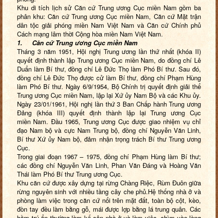
Khu di tích lịch sử Căn cứ Trung ương Cục miền
Nam
gồm ba
phân khu: Căn cứ Trung ương Cục miền
Nam
, Căn cứ Mặt trận
dân tộc giải phóng miền Nam Việt
Nam
và
Căn cứ Chính phủ
Cách mạng lâm thời Cộng hòa miền Nam Việt
Nam
.
1.
Căn cứ Trung ương Cục miền Nam
Tháng 3 năm 1951, Hội nghị Trung ương lần thứ nhất (khóa II)
quyết định thành lập Trung ương Cục miền Nam, do đồng chí Lê
Duẩn làm Bí thư, đồng chí Lê Đức Thọ làm Phó Bí thư. Sau đó,
đồng chí Lê Đức Thọ được cử làm Bí thư, đồng chí Phạm Hùng
làm Phó Bí thư. Ngày 6/9/1954, Bộ Chính trị quyết định giải thể
Trung ương Cục miền Nam, lập lại Xứ ủy Nam Bộ và các Khu ủy.
Ngày 23/01/1961, Hội nghị lần thứ 3 Ban Chấp hành Trung ương
Đảng (khóa III) quyết định thành lập lại Trung ương Cục
miền
Nam
. Đầu 1965, Trung ương Cục được giao nhiệm vụ chỉ
đạo Nam bộ và cực Nam Trung bộ, đồng chí Nguyễn Văn Linh,
Bí thư Xứ ủy Nam bộ, đảm nhận trọng trách Bí thư Trung ương
Cục.
Trong giai đoạn 1967 – 1975, đồng chí Phạm Hùng làm Bí thư;
các đồng chí Nguyễn Văn Linh, Phan Văn Đáng và Hoàng Văn
Thái làm Phó Bí thư Trung ương Cục.
Khu căn cứ được xây dựng tại rừng Chàng Riệc, Rùm Đuôn giữa
rừng nguyên sinh với nhiều tầng cây che phủ.Hệ thống nhà ở và
phòng làm việc trong căn cứ nổi trên mặt đất, toàn bộ cột, kèo,
đòn tay đều làm bằng gỗ, mái được lợp bằng lá trung quân. Các
hầm trú ẩn thường làm kế cận nhà ở và làm việc, chìm vào lòng