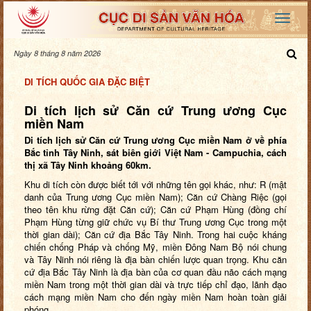
Ngày 8 tháng 8 năm 2026
DI TÍCH QUỐC GIA ĐẶC BIỆT
Di tích lịch sử Căn cứ Trung ương Cục
miền Nam
Di tích lịch sử Căn cứ Trung ương Cục miền Nam ở về phía
Bắc tỉnh Tây Ninh, sát biên giới Việt Nam - Campuchia, cách
thị xã Tây Ninh khoảng 60km.
Khu di tích còn được biết tới với những tên gọi khác, như: R (mật
danh của Trung ương Cục miền Nam); Căn cứ Chàng Riệc (gọi
theo tên khu rừng đặt Căn cứ); Căn cứ Phạm Hùng (đồng chí
Phạm Hùng từng giữ chức vụ Bí thư Trung ương Cục trong một
thời gian dài); Căn cứ địa Bắc Tây Ninh. Trong hai cuộc kháng
chiến chống Pháp và chống Mỹ, miền Đông Nam Bộ nói chung
và Tây Ninh nói riêng là địa bàn chiến lược quan trọng. Khu căn
cứ địa Bắc Tây Ninh là địa bàn của cơ quan đầu não cách mạng
miền Nam trong một thời gian dài và trực tiếp chỉ đạo, lãnh đạo
cách mạng miền Nam cho đến ngày miền Nam hoàn toàn giải
phóng.