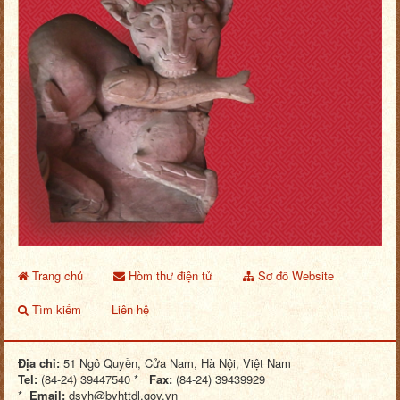
Trang chủ
Hòm thư điện tử
Sơ đồ Website
Tìm kiếm
Liên hệ
Địa chỉ:
51 Ngô Quyền, Cửa Nam, Hà Nội, Việt Nam
Tel:
(84-24) 39447540 *
Fax:
(84-24) 39439929
*
Email:
dsvh@bvhttdl.gov.vn