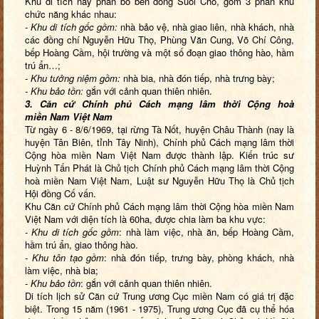
Khu di tích này phân bố bên dòng Suối Chò, gồm 3 phân khu
chức năng khác nhau:
- Khu di tích gốc gồm
:
nhà bảo vệ, nhà giao liên, nhà khách, nhà
các đồng chí Nguyễn Hữu Thọ, Phùng Văn Cung, Võ Chí Công,
bếp Hoàng Cầm, hội trường và một số đoạn giao thông hào, hầm
trú ẩn…;
- Khu tưởng niệm gồm
:
nhà bia, nhà đón tiếp, nhà trưng bày;
- Khu bảo tồn
:
gắn với cảnh quan thiên nhiên.
3. Căn cứ Chính phủ Cách mạng lâm thời Cộng hoà
miền
Nam
Việt
Nam
Từ ngày 6 - 8/6/1969, tại rừng Tà Nốt, huyện Châu Thành (nay là
huyện Tân Biên, tỉnh Tây Ninh), Chính phủ Cách mạng lâm thời
Cộng hòa miền Nam Việt Nam được thành lập. Kiến trúc sư
Huỳnh Tấn Phát là Chủ tịch Chính phủ Cách mạng lâm thời Cộng
hoà miền Nam Việt Nam, Luật sư Nguyễn Hữu Thọ là Chủ tịch
Hội đồng Cố vấn.
Khu Căn cứ Chính phủ Cách mạng lâm thời Cộng hòa miền Nam
Việt
Nam
với diện tích là 60ha
, được
chia làm ba khu vực:
- Khu di tích gốc gồm
: nhà làm việc, nhà ăn, bếp Hoàng Cầm,
hầm trú ẩn, giao thông hào.
- Khu tôn tạo gồm
: nhà đón tiếp, trưng bày, phòng khách, nhà
làm việc, nhà bia;
- Khu bảo tồn
: gắn với cảnh quan thiên nhiên.
Di tích lịch sử Căn cứ Trung ương Cục miền Nam có giá trị đặc
biệt. Trong 15 năm (1961 - 1975), Trung ương Cục đã cụ thể hóa