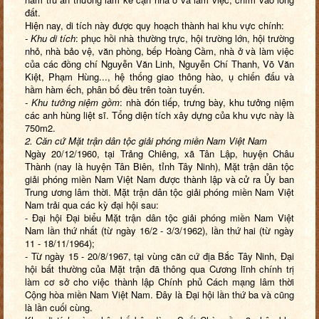
đất.
Hiện nay, di tích này được quy hoạch thành hai khu vực chính:
- Khu di tích
: phục hồi nhà thường trực, hội trường lớn, hội trường
nhỏ, nhà bảo vệ, văn phòng, bếp Hoàng Cầm, nhà ở và làm việc
của các đồng chí Nguyễn Văn Linh, Nguyễn Chí Thanh, Võ Văn
Kiệt, Phạm Hùng..., hệ thống giao thông hào, ụ chiến đấu và
hầm hàm ếch, phân bố đều trên toàn tuyến.
- Khu tưởng niệm gồm
: nhà đón tiếp, trưng bày, khu tưởng niệm
các anh hùng liệt sĩ. Tổng diện tích xây dựng của khu vực này là
750m2.
2. Căn cứ Mặt trận dân tộc giải phóng miền Nam Việt Nam
Ngày 20/12/1960, tại Trảng Chiêng, xã Tân Lập, huyện Châu
Thành (nay là huyện Tân Biên, tỉnh Tây Ninh), Mặt trận dân tộc
giải phóng miền Nam Việt Nam được thành lập và cử ra Ủy ban
Trung ương lâm thời. Mặt trận dân tộc giải phóng miền Nam Việt
Nam trải qua các kỳ đại hội sau:
- Đại hội Đại biểu Mặt trận dân tộc giải phóng miền Nam Việt
Nam lần thứ nhất (từ ngày 16/2 - 3/3/1962), lần thứ hai (từ ngày
11 - 18/11/1964);
- Từ ngày 15 - 20/8/1967, tại vùng căn cứ địa Bắc Tây Ninh, Đại
hội bất thường của Mặt trận đã thông qua Cương lĩnh chính trị
làm cơ sở cho việc thành lập Chính phủ Cách mạng lâm thời
Cộng hòa miền Nam Việt Nam. Đây là Đại hội lần thứ ba và cũng
là lần cuối cùng.