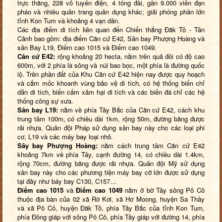
trực thăng, 228 vô tuyến điện, 4 tổng đài, gần 9.000 viên đạn
pháo và nhiều quân trang quân dụng khác; giải phóng phần lớn
tỉnh Kon Tum và khoảng 4 vạn dân.
Các địa điểm di tích liên quan đến
C
hiến thắng Đăk Tô - Tân
Cảnh
bao gồm
: địa điểm Căn cứ E42, Sân bay Phượng Hoàng và
sân Bay L19,
Điểm cao 1015 và Điểm cao 1049.
Căn cứ E42:
rộng khoảng 20 hecta, nằm trên quả đồi có độ cao
600m, với 2 phía là sông và núi bao bọc, một phía là đường quốc
lộ. Trên phần đất của Khu Căn cứ E42 hiện nay được quy hoạch
và cắm mốc khoanh vùng bảo vệ di tích, có hệ thống biển chỉ
dẫn di tích, biển cấm xâm hại di tích và các biển đá chỉ các hệ
thống công sự xưa.
Sân bay L19:
nằm về phía Tây Bắc của Căn cứ E42, cách khu
trung tâm 100m, có chiều dài 1km, rộng 50m, đường băng được
rải nhựa. Quân đội Pháp sử dụng sân bay này cho các loại phi
cơ, L19 và các máy bay loại nhỏ.
Sây bay Phượng Hoàng:
nằm cách trung tâm Căn cứ E42
khoảng 7km về phía Tây, cạnh đường 14, có chiều dài 1.4km,
rộng 70cm, đường băng được rải nhựa. Quân đội Mỹ sử dụng
sân bay này cho các phương tiện máy bay cỡ lớn được sử dụng
tại đây như báy bay C130, C157…
Điểm cao 1015
và
Điểm cao 1049
nằm ở bờ Tây sông Pô Cô
thuộc địa bàn của 02 xã Rờ Kơi, xã Hơ Moong
,
huyện Sa Thầy
và xã Pô Cô, huyện Đăk Tô, phía Tây Bắc của tỉnh Kon Tum,
phía
Đ
ông giáp với sông Pô Cô, phía
T
ây giáp với đường 14, phía