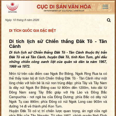
Ngày 10 tháng 8 năm 2026
DI TÍCH QUỐC GIA ĐẶC BIỆT
Di tích lịch sử Chiến thắng Đăk Tô - Tân
Cảnh
Di tích lịch sử
C
hiến thắng Đăk Tô - Tân Cảnh thuộc thị trấn
Đăk Tô và xã Tân Cảnh, huyện Đăk Tô, tỉnh Kon Tum
, ghi dấu
những chiến công oanh liệt của quân và dân ta năm 1967,
1969 và 1972
.
Nhìn từ trên các điểm cao Ngok Bơ Biêng, Ngok Ring Rua ta có
thể thấy toàn bộ di tích Chiến thắng Đăk Tô - Tân Cảnh như một
lòng chảo với bốn bề là núi non trùng điệp: phía Tây và Tây Nam
là dãy núi Ngok Bơ Biêng cao từ 800m đến 1200m, kéo dài từ
Đông Nam sang Tây Bắc giáp với Hạ Lào và Đông Bắc
Campuchia - nơi ngã ba của Đông Dương; phía Bắc có dãy núi
Ngok Tụ cao 890m; phía Đông có núi Ngok Long cao 903m và
đường 14 đi về thành phố Kon Tum.
H
uyện Đăk Tô
có vị trí chiến lược
quan trọng
,
án ngữ cửa ngõ
phía Bắc của Tây Nguyên.
Từ năm 1957, chính quyền Ngô Đình