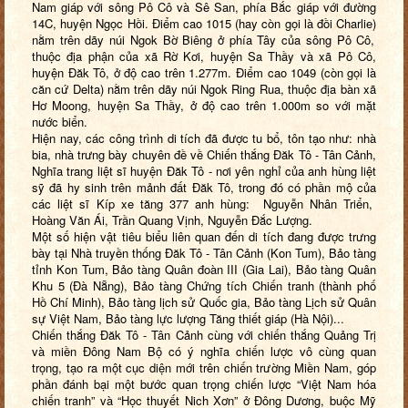
N
am giáp với sông Pô Cô và Sê San, phía Bắc giáp với đường
14C, huyện Ngọc Hồi.
Điểm cao 1015
(
hay còn gọi là đồi Charlie
)
nằm trên dãy núi Ngok Bờ Biêng ở phía Tây của sông Pô Cô,
thuộc địa phận của xã Rờ Kơi, huyện Sa Thầy và xã Pô Cô,
huyện Đăk Tô
,
ở độ cao
trên 1.277m.
Điểm cao 1049
(còn gọi là
căn cứ Delta) nằm trên dãy núi Ngok Ring Rua, thuộc địa bàn xã
Hơ Moong, huyện Sa Thầy, ở độ cao trên 1.000m so với mặt
nước biển.
Hiện nay, các công trình di tích đã được tu bổ, tôn tạo như: nhà
bia, nhà trưng bày chuyên đề về Chiến thắng Đăk Tô - Tân Cảnh,
Nghĩa trang liệt sĩ huyện Đăk Tô - nơi yên nghỉ của anh hùng liệt
sỹ đã hy sinh trên mảnh đất Đăk Tô, trong đó có phần mộ của
các liệt sĩ Kíp xe tăng 377 anh hùng: Nguyễn Nhân Triển,
Hoàng Văn Ái, Trần Quang Vịnh, Nguyễn Đắc Lượng.
Một số hiện vật tiêu biểu liên quan đến di tích đang được trưng
bày tại Nhà truyền thống Đăk Tô - Tân Cảnh (Kon Tum), Bảo tàng
tỉnh Kon Tum, Bảo tàng Quân đoàn III (Gia Lai), Bảo tàng Quân
Khu 5 (Đà Nẵng), Bảo tàng Chứng tích Chiến tranh (thành phố
Hồ Chí Minh), Bảo tàng lịch sử Quốc gia, Bảo tàng Lịch sử Quân
sự Việt Nam, Bảo tàng lực lượng Tăng thiết giáp (Hà Nội)...
Chiến thắng Đăk Tô - Tân Cảnh cùng với chiến thắng Quảng Trị
và miền Đông Nam Bộ có ý nghĩa chiến lược vô cùng quan
trọng, tạo ra một cục diện mới trên chiến trường Miền Nam, góp
phần đánh bại một bước quan trọng chiến lược “Việt Nam hóa
chiến tranh” và “Học thuyết Nich Xơn” ở Đông Dương, buộc Mỹ