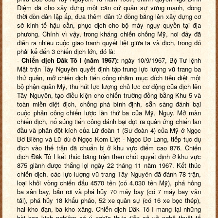
Diệm đã cho xây dựng một căn cứ quân sự vững mạnh, đồng
thời dồn dân lập ấp, đưa thêm dân từ đồng bằng lên xây dựng cơ
sở kinh tế hậu cần, phục dịch cho bộ máy ngụy quyền tại địa
phương. Chính
vì vậy, trong kháng chiến chống Mỹ, nơi đây đã
diễn ra nhiều cuộc giao tranh quyết liệt giữa ta và địch, trong đó
phải kể đến 3 chiến dịch lớn, đó là:
-
Chiến dịch Đăk Tô I (năm 1967):
ngày 10/9/1967, Bộ Tư lệnh
Mặt trận Tây Nguyên quyết định tập trung lực lượng vũ trang ba
thứ quân, mở chiến dịch tiến công nhằm mục đích tiêu diệt một
bộ phận quân Mỹ, thu hút lực lượng chủ lực cơ động của địch lên
Tây Nguyên, tạo điều kiện cho chiến trường đồng bằng Khu 5 và
toàn miền diệt địch, chống phá bình định, sẵn sàng đánh bại
cuộc phản công chiến lược lần thứ ba của Mỹ, Ngụy. Mở màn
chiến dịch, nổ súng tiến công đánh bại đợt ra quân ứng chiến lần
đầu và phản đột kích của Lữ đoàn 1 (Sư đoàn 4) của Mỹ ở Ngọc
Bờ Biêng và Lữ dù ở Ngọc Kom Liệt - Ngọc Dơ Lang, tiếp tục dụ
địch vào thế trận đã chuẩn bị ở khu vực điểm cao 876. Chiến
dịch Đăk Tô I kết thúc bằng trận then chốt quyết định ở khu vực
875 giành được thắng lợi ngày 22 tháng 11 năm 1967. Kết thúc
chiến dịch, các lực lượng vũ trang Tây Nguyên đã đánh 78 trận,
loại khỏi vòng chiến đấu 4570 tên (có 4.030 tên Mỹ), phá hỏng
ba sân bay, bắn rơi và phá hủy 70 máy bay (có 7 máy bay vận
tải), phá hủy 18 khẩu pháo, 52 xe quân sự (có 16 xe bọc thép),
hai kho đạn, ba kho xăng. Chiến dịch Đăk Tô I mang lại những
bài học kinh nghiệm có ý nghĩa thực tiễn cả về nghệ thuật tổ