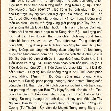
năm 1971, Bộ Chính trị ra Nghị quyết mở cuộc tiến công chiến
lược năm 1972 trên các hướng miền Đông Nam Bộ, Trị - Thiên,
Tây Nguyên. Ngày 10/9/1971, Bộ Tổng Tư lệnh giao nhiệm vụ
cho Mặt trận Tây Nguyên tiêu diệt địch, giải phóng Đăk Tô - Tân
Cảnh, có điều kiện thì giải phóng thị xã Kon Tum. Hướng phát
triển có điều kiện thì mở rộng vùng giải phóng phía Tây Plei Ku,
giải phóng thị xã Buôn Ma Thuột, hình thành căn cứ địa hoàn
chỉnh nối liền với căn cứ địa miền Đông Nam Bộ. Lực lượng chủ
lực mặt trận Tây Nguyên tham gia chiến dịch này có 4 Trung
đoàn bộ binh: 66, 95, 28, 24, Tiểu đoàn 631, Trung đoàn đặc
công 400, Trung đoàn pháo binh hỗn hợp 40 (pháo mặt đất, pháo
phòng không, xe tăng) và Trung đoàn công binh 7
; lực lượng
được trên tăng cường gồm có Sư đoàn bộ binh 320A chủ lực của
Bộ, Sư đoàn bộ binh 2 (thiếu 1 trung đoàn) của Quân khu 5, 1
Tiểu đoàn xe tăng T54, Trung đoàn pháo binh hỗn hợp 675 (có 1
Tiểu đoàn ca nông Đ74, 1 Tiểu đoàn lựu pháo 122mm, 1 Đại đội
cối 160mm), 1 Đại đội tên lửa chống tăng B-72, 3 Tiểu đoàn pháo
phòng không 37mm, 1 Tiểu đoàn súng máy phòng không
14,5mm, 1 Đại đội pháo phòng không tự hành 57mm, Trung đoàn
công binh 83;
tham gia chiến dịch còn có lực lượng vũ trang các
địa phương trên địa bàn Bắc Tây Nguyên, mỗi tỉnh đội có 1 Tiểu
đoàn bộ binh, 1 Tiểu đoàn đặc công và một số Đại đội binh
chủng.
Để tăng cường sức lãnh đạo, chỉ huy cho Mặt trận Tây
Nguyên, Ban Bí thư Trung ương Đảng cử đồng chí Trương Chí
Cương (Tư Thuận) - Ủy viên dự khuyết Trung ương Đảng trực