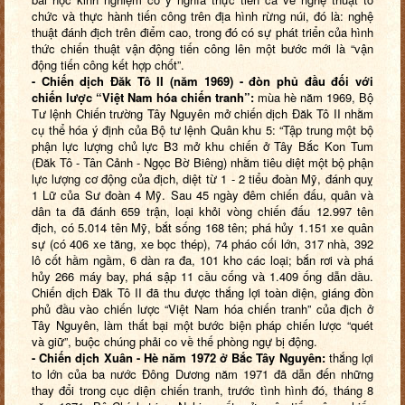
chức và thực hành tiến công trên địa hình rừng núi, đó là: nghệ
thuật đánh địch trên điểm cao, trong đó có sự phát triển của hình
thức chiến thuật vận động tiến công lên một bước mới là “vận
động tiến công kết hợp chốt”.
- Chiến dịch Đăk Tô II (năm 1969) - đòn phủ đầu đối với
chiến lược “Việt Nam hóa chiến tranh”:
mùa hè năm 1969, Bộ
Tư lệnh Chiến trường Tây Nguyên mở chiến dịch Đăk Tô II nhằm
cụ thể hóa ý định của Bộ tư lệnh Quân khu 5: “Tập trung một bộ
phận lực lượng chủ lực B3 mở khu chiến ở Tây Bắc Kon Tum
(Đăk Tô - Tân Cảnh - Ngọc Bờ Biêng) nhằm tiêu diệt một bộ phận
lực lượng cơ động của địch, diệt từ 1 - 2 tiểu đoàn Mỹ, đánh quỵ
1 Lữ của Sư đoàn 4 Mỹ. Sau 45 ngày đêm chiến đấu, quân và
dân ta đã đánh 659 trận, loại khỏi vòng chiến đấu 12.997 tên
địch, có 5.014 tên Mỹ, bắt sống 168 tên; phá hủy 1.151 xe quân
sự (có 406 xe tăng, xe bọc thép), 74 pháo cối lớn, 317 nhà, 392
lô cốt hầm ngầm, 6 dàn ra đa, 101 kho các loại; bắn rơi và phá
hủy 266 máy bay, phá sập 11 cầu cống và 1.409 ống dẫn dầu.
Chiến dịch Đăk Tô II đã thu được thắng lợi toàn diện, giáng đòn
phủ đầu vào chiến lược “Việt Nam hóa chiến tranh” của địch ở
Tây Nguyên, làm thất bại một bước biện pháp chiến lược “quét
và giữ”, buộc chúng phải co về thế phòng ngự bị động.
- Chiến dịch Xuân - Hè năm 1972 ở Bắc Tây Nguyên:
thắng lợi
to lớn của ba nước Đông Dương năm 1971 đã dẫn đến những
thay đổi trong cục diện chiến tranh, trước tình hình đó, tháng 8