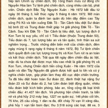
tiếp làm Chính ủy chiến dịch, Bộ Tổng tham mưu cử đồng chí
Nguyễn Hòa làm Tư lệnh phó chiến dịch, cùng nhiều cán bộ, phái
viên. Chiến dịch Bắc Tây Nguyên Xuân - Hè 1972 bắt đầu từ
ngày 30 tháng 3, kết thúc ngày 5 tháng 6 năm 1972. Mở màn
chiến dịch, quân ta đánh tan quân dù trên dãy điểm cao Tây
sông Pô Kô và tiến xuống Đăk Tô - Tân Cảnh tiêu diệt Sư đoàn
bộ binh 22 và Trung đoàn thiết giáp 14 giải phóng Đăk Tô - Tân
Cảnh. Sau khi Đăk Tô - Tân Cảnh bị tiêu diệt, lực lượng địch ở
Kon Tum bị suy yếu, chỉ có 1 Tiểu đoàn (thuộc Trung đoàn 53),
Tiểu đoàn dù 7, lực lượng bảo an và tân quân, tinh thần sa sút
nghiêm trọng... Trước những diễn biến mới của chiến dịch, đêm
ngày mùng 5 rạng ngày 6 tháng 6 năm 1972, Bộ Tư lệnh chiến
dịch quyết định các lực lượng trong thị xã Kon Tum rút ra an toàn
và kết thúc chiến dịch. Trải qua 68 ngày đêm chiến đấu ác liệt,
mặc dù ta chưa đạt được mục tiêu cao nhất là giải phóng thị xã
Kon Tum, nhưng Chiến dịch tiến công Xuân - Hè năm 1972 của
quân và dân Tây Nguyên đã giành được kết quả to lớn và có ý
nghĩa chiến lược, góp phần làm thay đổi cục diện chiến trường.
Ta đã tiêu diệt hoàn toàn Sư đoàn 22, đánh thiệt hại nặng Sư
đoàn 23 và Sư đoàn dù 2, hai Liên đoàn biệt động quân, nhiều
tiểu đoàn biệt kích biên phòng, bảo an, tổng cộng đã loại khỏi
chiến đấu: 41.437 tên địch. Về phương tiện chiến tranh, ta bắn
rơi và phá hủy 212 máy bay, 1227 xe quân sự, 146 pháo cối lớn,
75 kho, 25 cầu cống, 1 dàn ra đa, đốt cháy 70 vạn lít xăng dầu,
phá hủy 1 vạn tấn bom đạn; thu 3.518 súng các loại, 88 xe, 3