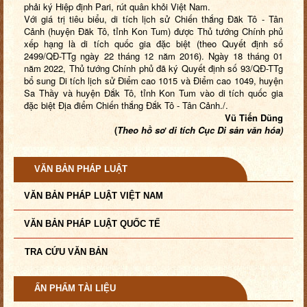
phải ký Hiệp định Pari, rút quân khỏi Việt Nam.
Với giá trị tiêu biểu, di tích lịch sử Chiến thắng Đăk Tô - Tân
Cảnh (huyện Đăk Tô, tỉnh Kon Tum) được Thủ tướng Chính phủ
xếp hạng là di tích quốc gia đặc biệt (theo Quyết định số
2499/QĐ-TTg ngày 22 tháng 12 năm 2016).
Ngày 18 tháng 01
năm
2022, Thủ tướng Chính phủ đã ký Quyết định số 93/QĐ-TTg
bổ sung Di tích lịch sử Điểm cao 1015 và Điểm cao 1049, huyện
Sa Thầy và huyện Đắk Tô, tỉnh Kon Tum vào di tích quốc gia
đặc biệt Địa điểm Chiến thắng Đắk Tô - Tân Cảnh./.
Vũ Tiến Dũng
(
Theo hồ sơ di tích Cục Di sản văn hóa
)
VĂN BẢN PHÁP LUẬT
VĂN BẢN PHÁP LUẬT VIỆT NAM
VĂN BẢN PHÁP LUẬT QUỐC TẾ
TRA CỨU VĂN BẢN
ẤN PHẨM TÀI LIỆU