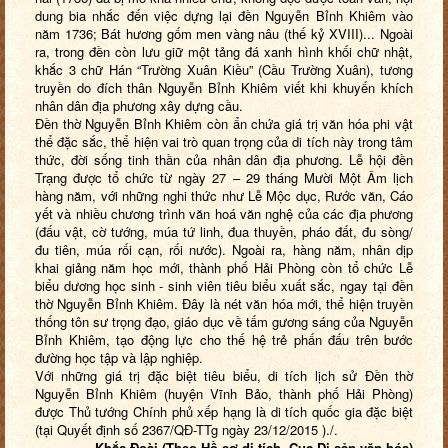
dung bia nhắc đến việc dựng lại đền Nguyễn Bỉnh Khiêm vào
năm 1736; Bát hương gốm men vàng nâu (thế kỷ XVIII)... Ngoài
ra, trong đền còn lưu giữ một tảng đá xanh hình khối chữ nhật,
khắc 3 chữ Hán “Trường Xuân Kiều” (Cầu Trường Xuân), tương
truyền do đích thân Nguyễn Bỉnh Khiêm viết khi khuyến khích
nhân dân địa phương xây dựng cầu.
Đền thờ Nguyễn Bỉnh Khiêm còn ẩn chứa giá trị văn hóa phi vật
thể đặc sắc, thể hiện vai trò quan trọng của di tích này trong tâm
thức, đời sống tinh thần của nhân dân địa phương. Lễ hội đền
Trạng được tổ chức từ ngày 27 – 29 tháng Mười Một Âm lịch
hàng năm, với những nghi thức như Lễ Mộc dục, Rước văn, Cáo
yết và nhiều chương trình văn hoá văn nghệ của các địa phương
(đấu vật, cờ tướng, múa tứ linh, đua thuyền, pháo đất, đu sòng/
đu tiên, múa rối cạn, rối nước). Ngoài ra, hàng năm, nhân dịp
khai giảng năm học mới, thành phố Hải Phòng còn tổ chức Lễ
biểu dương học sinh - sinh viên tiêu biểu xuất sắc, ngay tại đền
thờ Nguyễn Bỉnh Khiêm. Đây là nét văn hóa mới, thể hiện truyền
thống tôn sư trọng đạo, giáo dục về tấm gương sáng của Nguyễn
Bỉnh Khiêm, tạo động lực cho thế hệ trẻ phấn đấu trên bước
đường học tập và lập nghiệp.
Với những giá trị đặc biệt tiêu biểu, di tích lịch sử Đền thờ
Nguyễn Bỉnh Khiêm (huyện Vĩnh Bảo, thành phố Hải Phòng)
được Thủ tướng Chính phủ xếp hạng là di tích quốc gia đặc biệt
(tại Quyết định số 2367/QĐ-TTg ngày 23/12/2015 )./.
Khắc Đoài (Theo Hồ sơ di tích, Cục Di sản văn hóa)