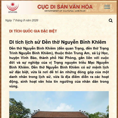
Ngày 7 tháng 8 năm 2026
DI TÍCH QUỐC GIA ĐẶC BIỆT
Di tích lịch sử Đền thờ Nguyễn Bỉnh Khiêm
Đền thờ Nguyễn Bỉnh Khiêm (đền quan Trạng, đền thờ Trạng
Trình Nguyễn Bỉnh Khiêm), thuộc thôn Trung Am, xã Lý Học,
huyện Vĩnh Bảo, thành phố Hải Phòng, gắn liền với cuộc
đời và sự nghiệp của vị Trạng nguyên triều Mạc Nguyễn
Bỉnh Khiêm. Đền thờ Nguyễn Bỉnh Khiêm có sứ mệnh lịch
sử đặc biệt, vừa là nơi để tri ân những đóng góp của một
danh nhân trong lịch sử, vừa là địa điểm diễn ra các hoạt
động, sinh hoạt văn hóa tín ngưỡng của nhân dân trong
vùng.