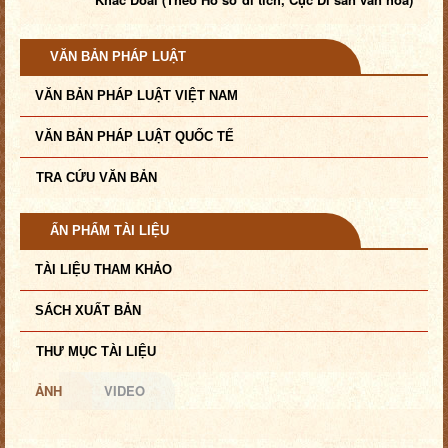
VĂN BẢN PHÁP LUẬT
VĂN BẢN PHÁP LUẬT VIỆT NAM
VĂN BẢN PHÁP LUẬT QUỐC TẾ
TRA CỨU VĂN BẢN
ẤN PHẨM TÀI LIỆU
TÀI LIỆU THAM KHẢO
SÁCH XUẤT BẢN
THƯ MỤC TÀI LIỆU
ẢNH
VIDEO