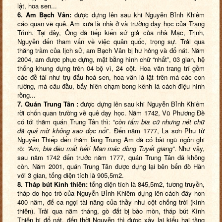
lật, hoa sen...
6. Am Bạch Vân:
được dựng lên sau khi Nguyễn Bỉnh Khiêm
cáo quan về quê. Am xưa là nhà ở và trường dạy học của Trạng
Trình. Tại đây, Ông đã tiếp kiến sứ giả của nhà Mạc, Trịnh,
Nguyễn đến tham vấn về việc quân quốc, trọng sự. Trải qua
thăng trầm của lịch sử, am Bạch Vân bị hư hỏng và đổ nát. Năm
2004, am được phục dựng, mặt bằng hình chữ “nhất”, 03 gian, hệ
thống khung dựng trên 04 bộ vì, 24 cột. Hoa văn trang trí gồm
các đề tài như trụ đấu hoá sen, hoa văn lá lật trên má các con
rường, má câu đầu, bẩy hiên chạm bong kênh lá cách điệu hình
rồng...
7. Quán Trung Tân :
được dựng lên sau khi Nguyễn Bỉnh Khiêm
rời chốn quan trường về quê dạy học. Năm 1742, Vũ Phương Đề
có tới thăm quán Trung Tân thì: “
còn tấm bia cũ nhưng nét chữ
đã quá mờ không sao đọc nổi
”. Đến năm 1777, La sơn Phu tử
Nguyễn Thiếp đến thăm làng Trung Am đã có bài ngũ ngôn ghi
rõ:
“Am, bia đều mất hết
/
Man mác dòng Tuyết giang”
. Như vậy,
sau năm 1742 đến trước năm 1777, quán Trung Tân đã không
còn. Năm 2001, quán Trung Tân được dựng lại bên bến đò Hàn
với 3 gian, tổng diện tích là 905,5m2.
8. Tháp bút Kình thiên:
tổng diện tích là 845,5m2, tương truyền,
tháp do học trò của Nguyễn Bỉnh Khiêm dựng lên cách đây hơn
400 năm, để ca ngợi tài năng của thầy như cột chống trời (kình
thiên). Trải qua năm tháng, gò đất bị bào mòn, tháp bút Kình
Thiên bị đổ nát, đến thời Nguyễn thì được xây lại kiểu hai tầng