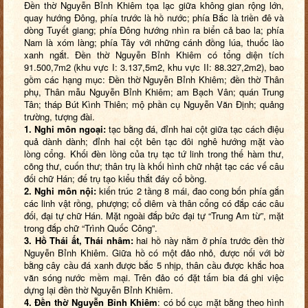
Đền thờ Nguyễn Bỉnh Khiêm tọa lạc giữa không gian rộng lớn,
quay hướng Đông, phía trước là hồ nước; phía Bắc là triền đê và
dòng Tuyết giang; phía Đông hướng nhìn ra biển cả bao la; phía
Nam là xóm làng; phía Tây với những cánh đồng lúa, thuốc lào
xanh ngắt. Đền thờ Nguyễn Bỉnh Khiêm có tổng diện tích
91.500,7m2 (khu vực I: 3.137,5m2, khu vực II: 88.327,2m2), bao
gồm các hạng mục: Đền thờ Nguyễn Bỉnh Khiêm; đền thờ Thân
phụ, Thân mẫu Nguyễn Bỉnh Khiêm; am Bạch Vân; quán Trung
Tân; tháp Bút Kình Thiên; mộ phần cụ Nguyễn Văn Định; quảng
trường, tượng đài.
1. Nghi môn ngoại:
tạc bằng đá, đỉnh hai cột giữa tạc cách điệu
quả dành dành; đỉnh hai cột bên tạc đôi nghê hướng mặt vào
lòng cổng. Khối đèn lồng của trụ tạc tứ linh trong thế hàm thư,
cõng thư, cuốn thư; thân trụ là khối hình chữ nhật tạc các vế câu
đối chữ Hán; đế trụ tạo kiểu thắt đáy cổ bồng.
2. Nghi môn nội:
kiến trúc 2 tầng 8 mái, đao cong bốn phía gắn
các linh vật rồng, phượng; cổ diêm và thân cổng có đắp các câu
đối, đại tự chữ Hán. Mặt ngoài đắp bức đại tự “Trung Am từ”, mặt
trong đắp chữ “Trình Quốc Công”.
3. Hồ Thái ất, Thái nhâm:
hai hồ này nằm ở phía trước đền thờ
Nguyễn Bỉnh Khiêm. Giữa hồ có một đảo nhỏ, được nối với bờ
bằng cây cầu đá xanh được bắc 5 nhịp, thân cầu được khắc hoa
văn sóng nước mềm mại. Trên đảo có đặt tấm bia đá ghi việc
dựng lại đền thờ Nguyễn Bỉnh Khiêm.
4. Đền thờ Nguyễn Bỉnh Khiêm
: có bố cục mặt bằng theo hình