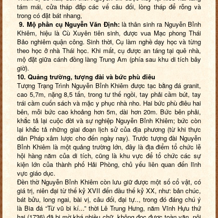
tám mái, cửa tháp đắp các vế câu đối, lòng tháp để rỗng và
trong có đặt bát nhang,
9. Mộ phần cụ Nguyễn Văn Định:
là thân sinh ra Nguyễn Bỉnh
Khiêm, hiệu là Cù Xuyên tiên sinh, được vua Mạc phong Thái
Bảo nghiêm quận công. Sinh thời, Cụ làm nghề dạy học và từng
theo học ở nhà Thái học. Khi mất, cụ được an táng tại quê nhà,
mộ đặt giữa cánh đồng làng Trung Am (phía sau khu di tích bây
giờ).
10. Quảng trường, tượng đài và bức phù điêu
Tượng Trạng Trình Nguyễn Bỉnh Khiêm được tạc bằng đá granit,
cao 5,7m, nặng 8,5 tấn, trong tư thế ngồi, tay phải cầm bút, tay
trái cầm cuốn sách và mặc y phục nhà nho. Hai bức phù điêu hai
bên, mỗi bức cao khoảng hơn 5m, dài hơn 20m. Bức bên phải,
khắc tả lại cuộc đời và sự nghiệp Nguyễn Bỉnh Khiêm; bức còn
lại khắc tả những giai đoạn lịch sử của địa phương (từ khi thực
dân Pháp xâm lược cho đến ngày nay). Trước tượng đài Nguyễn
Bỉnh Khiêm là một quảng trường lớn, đây là địa điểm tổ chức lễ
hội hàng năm của di tích, cũng là khu vực để tổ chức các sự
kiện lớn của thành phố Hải Phòng, chủ yếu liên quan đến lĩnh
vực giáo dục.
Đền thờ Nguyễn Bỉnh Khiêm còn lưu giữ được một số cổ vật, có
giá trị, niên đại từ thế kỷ XVII đến đầu thế kỷ XX, như: bản chúc,
bát bửu, long ngai, bài vị, câu đối, đại tự.., trong đó đáng chú ý
là Bia đá “Từ vũ bi kí...” thời Lê Trung Hưng, năm Vĩnh Hựu thứ
hai (1736) đã bị mờ khá nhiều chữ, không đọc được toàn văn, nội