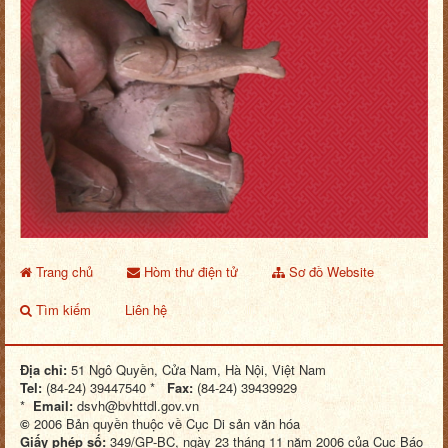
Trang chủ
Hòm thư điện tử
Sơ đồ Website
Tìm kiếm
Liên hệ
Địa chỉ:
51 Ngô Quyền, Cửa Nam, Hà Nội, Việt Nam
Tel:
(84-24) 39447540 *
Fax:
(84-24) 39439929
*
Email:
dsvh@bvhttdl.gov.vn
©
2006 Bản quyền thuộc về Cục Di sản văn hóa
Giấy phép số:
349/GP-BC, ngày 23 tháng 11 năm 2006 của Cục Báo