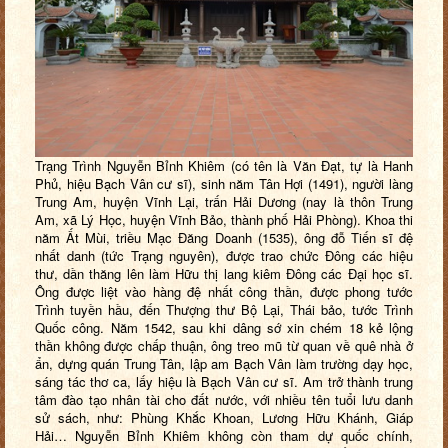
Trạng Trình Nguyễn Bỉnh Khiêm (có tên là Văn Đạt, tự là Hanh
Phủ, hiệu Bạch Vân cư sĩ), sinh năm Tân Hợi (1491), người làng
Trung Am, huyện Vĩnh Lại, trấn Hải Dương (nay là thôn Trung
Am, xã Lý Học, huyện Vĩnh Bảo, thành phố Hải Phòng). Khoa thi
năm Ất Mùi, triều Mạc Đăng Doanh (1535), ông đỗ Tiến sĩ đệ
nhất danh (tức Trạng nguyên), được trao chức Đông các hiệu
thư, dần thăng lên làm Hữu thị lang kiêm Đông các Đại học sĩ.
Ông được liệt vào hàng đệ nhất công thần, được phong tước
Trình tuyền hầu, đến Thượng thư Bộ Lại, Thái bảo, tước Trình
Quốc công. Năm 1542, sau khi dâng sớ xin chém 18 kẻ lộng
thần không được chấp thuận, ông treo mũ từ quan về quê nhà ở
ẩn, dựng quán Trung Tân, lập am Bạch Vân làm trường dạy học,
sáng tác thơ ca, lấy hiệu là Bạch Vân cư sĩ. Am trở thành trung
tâm đào tạo nhân tài cho đất nước, với nhiều tên tuổi lưu danh
sử sách, như: Phùng Khắc Khoan, Lương Hữu Khánh, Giáp
Hải… Nguyễn Bỉnh Khiêm không còn tham dự quốc chính,