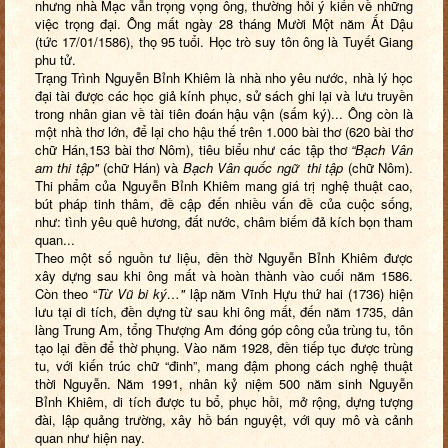
nhưng nhà Mạc vẫn trọng vọng ông, thường hỏi ý kiến về những
việc trọng đại. Ông mất ngày 28 tháng Mười Một năm Ất Dậu
(tức 17/01/1586), thọ 95 tuổi. Học trò suy tôn ông là Tuyết Giang
phu tử.
Trạng Trình Nguyễn Bỉnh Khiêm là nhà nho yêu nước, nhà lý học
đại tài được các học giả kính phục, sử sách ghi lại và lưu truyền
trong nhân gian về tài tiên đoán hậu vận (sấm ký)... Ông còn là
một nhà thơ lớn, để lại cho hậu thế trên 1.000 bài thơ (620 bài thơ
chữ Hán,153 bài thơ Nôm), tiêu biểu như các tập thơ
“Bạch Vân
am thi tập"
(chữ Hán) và
Bạch Vân quốc ngữ thi tập
(chữ Nôm).
Thi phẩm của Nguyễn Bỉnh Khiêm mang giá trị nghệ thuật cao,
bút pháp tinh thâm, đề cập đến nhiều vấn đề của cuộc sống,
như: tình yêu quê hương, đất nước, châm biếm đả kích bọn tham
quan...
Theo một số nguồn tư liệu, đền thờ Nguyễn Bỉnh Khiêm được
xây dựng sau khi ông mất và hoàn thành vào cuối năm 1586.
Còn theo “
Từ Vũ bi ký…"
lập năm Vĩnh Hựu thứ hai (1736) hiện
lưu tại di tích, đền dựng từ sau khi ông mất, đến năm 1735, dân
làng Trung Am, tổng Thượng Am đóng góp công của trùng tu, tôn
tạo lại đền để thờ phụng. Vào năm 1928, đền tiếp tục được trùng
tu, với kiến trúc chữ “đinh”, mang đậm phong cách nghệ thuật
thời Nguyễn. Năm 1991, nhân kỷ niệm 500 năm sinh Nguyễn
Bỉnh Khiêm, di tích được tu bổ, phục hồi, mở rộng, dựng tượng
đài, lập quảng trường, xây hồ bán nguyệt, với quy mô và cảnh
quan như hiện nay.