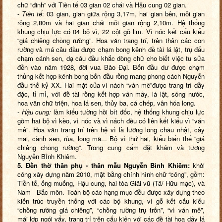
chữ “đinh” với Tiền tế 03 gian 02 chái và Hậu cung 02 gian.
-
Tiền tế
: 03 gian, gian giữa rộng 3,17m, hai gian bên, mỗi gian
rộng 2,80m và hai gian chái mỗi gian rộng 2,10m. Hệ thống
khung chịu lực có 04 bộ vì, 22 cột gỗ lim. Vì nóc kết cấu kiểu
“giá chiêng chồng rường”. Hoa văn trang trí, trên thân các con
rường và má câu đầu được chạm bong kênh đề tài lá lật, trụ đấu
chạm cánh sen, dạ câu đầu khắc dòng chữ cho biết việc tu sửa
đền vào năm 1928, đời vua Bảo Đại. Bốn đầu dư được chạm
thủng kết hợp kênh bong bốn đầu rồng mang phong cách Nguyễn
đầu thế kỷ XX. Hai mặt của vì nách “ván mê”được trang trí dầy
đặc, tỉ mỉ, với đề tài rồng kết hợp vân mây, lá lật, sóng nước,
hoa văn chữ triện, hoa lá sen, thủy ba, cá chép, vân hóa long.
- Hậu cung:
làm kiểu tường hồi bít đốc, hệ thống khung chịu lực
gồm hai bộ vì kèo, vì nóc và vì nách đều có liên kết kiểu vì “ván
mê”. Hoa văn trang trí trên hệ vì là lưỡng long chầu nhật, cây
mai, cành sen, rùa, long mã... Bộ vì thứ hai, kiểu biến thể “giá
chiêng chồng rường”. Trong cung cấm đặt khám và tượng
Nguyễn Bỉnh Khiêm.
5. Đền thờ thân phụ - thân mẫu Nguyễn Bỉnh Khiêm:
khởi
công xây dựng năm 2010, mặt bằng chính hình chữ “công”, gồm:
Tiền tế, ống muống, Hậu cung, hai tòa Giải vũ (Tả/ Hữu mạc), và
Nam - Bắc môn. Toàn bộ các hạng mục đều được xây dựng theo
kiến trúc truyền thống với các bộ khung, vì gỗ kết cấu kiểu
“chồng rường giá chiêng”, “chồng rường trụ trốn”, “vì ván mê”,
mái lợp ngói vẩy, trang trí trên cấu kiện với các đề tài hoa dây lá