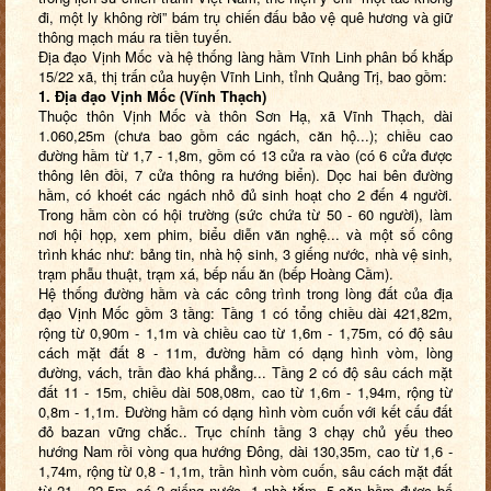
đi, một ly không rời” bám trụ chiến đấu bảo vệ quê hương và giữ
thông mạch máu ra tiền tuyến.
Địa đạo Vịnh Mốc và hệ thống làng hầm Vĩnh Linh phân bố khắp
15/22 xã, thị trấn của huyện Vĩnh Linh, tỉnh Quảng Trị, bao gồm:
1.
Địa đạo Vịnh Mốc (Vĩnh Thạch)
Thuộc thôn Vịnh Mốc và thôn Sơn Hạ, xã Vĩnh Thạch, dài
1.060,25m (chưa bao gồm các ngách, căn hộ...); chiều cao
đường hầm từ 1,7 - 1,8m, gồm có 13 cửa ra vào (có 6 cửa được
thông lên đồi, 7 cửa thông ra hướng biển). Dọc hai bên đường
hầm, có khoét các ngách nhỏ đủ sinh hoạt cho 2 đến 4 người.
Trong hầm còn có hội trường (sức chứa từ 50 - 60 người), làm
nơi hội họp, xem phim, biểu diễn văn nghệ... và một số công
trình khác như: bảng tin, nhà hộ sinh, 3 giếng nước, nhà vệ sinh,
trạm phẫu thuật, trạm xá, bếp nấu ăn (bếp Hoàng Cầm).
Hệ thống đường hầm và các công trình trong lòng đất của địa
đạo Vịnh Mốc gồm 3 tầng: Tầng 1 có tổng chiều dài 421,82m,
rộng từ 0,90m - 1,1m và chiều cao từ 1,6m - 1,75m, có độ sâu
cách mặt đất 8 - 11m, đường hầm có dạng hình vòm, lòng
đường, vách, trần đào khá phẳng... Tầng 2 có độ sâu cách mặt
đất 11 - 15m, chiều dài 508,08m, cao từ 1,6m - 1,94m, rộng từ
0,8m - 1,1m. Đường hầm có dạng hình vòm cuốn với kết cấu đất
đỏ bazan vững chắc.. Trục chính tầng 3 chạy chủ yếu theo
hướng Nam rồi vòng qua hướng Đông, dài 130,35m, cao từ 1,6 -
1,74m, rộng từ 0,8 - 1,1m, trần hình vòm cuốn, sâu cách mặt đất
từ 21 - 22,5m, có 2 giếng nước, 1 nhà tắm, 5 căn hầm được bố