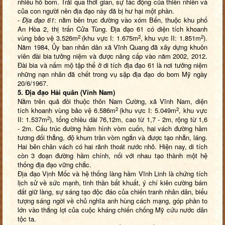
nhiều hố bom. Trải qua thời gian, sự tác động của thiên nhiên và
của con người nên địa đạo này đã bị hư hại một phần.
-
Địa đạo 61
: nằm bên trục đường vào xóm Bến, thuộc khu phố
An Hòa 2, thị trấn Cửa Tùng. Địa đạo 61 có diện tích khoanh
2
2
2
vùng bảo vệ 3.526m
(khu vực I: 1.675m
, khu vực II: 1.851m
).
Năm 1984, Ủy ban nhân dân xã Vĩnh Quang đã xây dựng khuôn
viên đài bia tưởng niệm và được nâng cấp vào năm 2002, 2012.
Đài bia và nấm mộ tập thể ở di tích địa đạo 61 là nơi tưởng niệm
những nạn nhân đã chết trong vụ sập địa đạo do bom Mỹ ngày
20/6/1967.
5. Địa đạo Hải quân (Vĩnh Nam)
Nằm trên quả đồi thuộc thôn Nam Cường, xã Vĩnh Nam, diện
2
2
tích khoanh vùng bảo vệ 6.586m
(khu vực I: 5.049m
, khu vực
2
II: 1.537m
), tổng chiều dài 76,12m, cao từ 1,7 - 2m, rộng từ 1,6
- 2m. Cấu trúc đường hầm hình vòm cuốn, hai vách đường hầm
tương đối thẳng, độ khum trần vòm ngắn và được tạo nhẵn, láng.
Hai bên chân vách có hai rãnh thoát nước nhỏ. Hiện nay, di tích
còn 3 đoạn đường hầm chính, nối với nhau tạo thành một hệ
thống địa đạo vững chắc.
Địa đạo Vịnh Mốc và hệ thống làng hầm Vĩnh Linh là chứng tích
lịch sử về sức mạnh, tinh thần bất khuất, ý chí kiên cường bám
đất giữ làng, sự sáng tạo độc đáo của chiến tranh nhân dân, biểu
tượng sáng ngời về chủ nghĩa anh hùng cách mạng, góp phần to
lớn vào thắng lợi của cuộc kháng chiến chống Mỹ cứu nước dân
tộc ta.