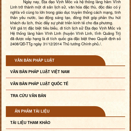
Ngày nay, Địa đạo Vịnh Mốc và hệ thống làng hầm Vĩnh
Linh trở thành một di sản lịch sử, văn hóa đặc thù, độc đáo có ý
nghĩa vô cùng to lớn trong giáo dục truyền thống cách mạng, tinh
thần yêu nước, lao động sáng tạo, đồng thời góp phần thu hút
khách du lịch, thúc đẩy sự phát triển kinh tế cho địa phương.
Với giá trị đặc biệt tiêu biểu, di tích lịch sử Địa đạo Vịnh Mốc và
Hệ thống làng hầm Vĩnh Linh (huyện Vĩnh Linh, tỉnh Quảng Trị)
đã được xếp hạng là di tích quốc gia đặc biệt theo Quyết định số
2408/QĐ-TTg ngày 31/12/2014 Thủ tướng Chính phủ./.
VĂN BẢN PHÁP LUẬT
VĂN BẢN PHÁP LUẬT VIỆT NAM
VĂN BẢN PHÁP LUẬT QUỐC TẾ
TRA CỨU VĂN BẢN
ẤN PHẨM TÀI LIỆU
TÀI LIỆU THAM KHẢO