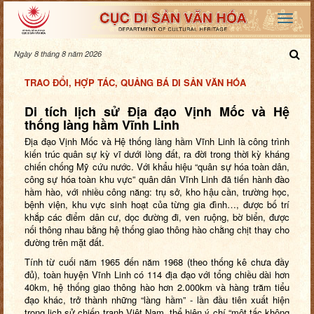
Ngày 8 tháng 8 năm 2026
TRAO ĐỔI, HỢP TÁC, QUẢNG BÁ DI SẢN VĂN HÓA
Di tích lịch sử Địa đạo Vịnh Mốc và Hệ
thống làng hầm Vĩnh Linh
Địa đạo Vịnh Mốc và Hệ thống làng hầm Vĩnh Linh là công trình
kiến trúc quân sự kỳ vĩ dưới lòng đất, ra đời trong thời kỳ kháng
chiến chống Mỹ cứu nước. Với khẩu hiệu “quân sự hóa toàn dân,
công sự hóa toàn khu vực” quân dân Vĩnh Linh đã tiến hành đào
hầm hào, với nhiều công năng: trụ sở, kho hậu cần, trường học,
bệnh viện, khu vực sinh hoạt của từng gia đình…, được bố trí
khắp các điểm dân cư, dọc đường đi, ven ruộng, bờ biển, được
nối thông nhau bằng hệ thống giao thông hào chằng chịt thay cho
đường trên mặt đất.
Tính từ cuối năm 1965 đến năm 1968 (theo thống kê chưa đầy
đủ), toàn huyện Vĩnh Linh có 114 địa đạo với tổng chiều dài hơn
40km, hệ thống giao thông hào hơn 2.000km và hàng trăm tiểu
đạo khác, trở thành những “làng hầm” - lần đầu tiên xuất hiện
trong lịch sử chiến tranh Việt Nam, thể hiện ý chí “một tấc không