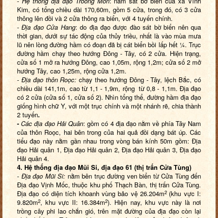
-
Hệ thống địa đạo Troong Môn
: nằm sát bờ biển của xã Vĩnh
Kim, có tổng chiều dài 170,60m, gồm 5 cửa, trong đó, có 3 cửa
thông lên đồi và 2 cửa thông ra biển, với 4 tuyến chính.
-
Địa đạo Cửa Hang
: do địa đạo được đào sát bờ biển nên qua
thời gian, dưới sự tác động của thủy triều, nhất là vào mùa mưa
lũ nên lòng đường hầm có đoạn đã bị cát biển bồi lấp hết ¼. Trục
đường hầm chạy theo hướng Đông - Tây, có 2 cửa. Hiện trạng,
cửa số 1 mở ra hướng Đông, cao 1,05m, rộng 1,2m; cửa số 2 mở
hướng Tây, cao 1,25m, rộng cửa 1,2m.
-
Địa đạo thôn Roọc:
chạy theo hướng Đông - Tây, lệch Bắc, có
chiều dài 141,1m, cao từ 1,1 - 1,9m, rộng từ 0,8 - 1,1m. Địa đạo
có 2 cửa (cửa số 1, cửa số 2). Nhìn tổng thể, đường hầm địa đạo
giống hình chữ Y, với một trục chính và một nhánh rẽ, chia thành
2 tuyến
.
-
Các địa đạo Hải Quân
: gồm có 4 địa đạo nằm về phía Tây Nam
của thôn Roọc, hai bên trong của hai quả đồi dạng bát úp. Các
tiểu đạo này nằm gần nhau trong vòng bán kính 50m gồm: Địa
đạo Hải quân 1, Địa đạo Hải quân 2, Địa đạo Hải quân 3, Địa đạo
Hải quân 4.
4. Hệ thống địa đạo Mũi Si, địa đạo 61 (thị trấn Cửa Tùng)
-
Địa đạo Mũi Si:
nằm bên trục đường ven biển từ Cửa Tùng đến
Địa đạo Vịnh Mốc, thuộc khu phố Thạch Bàn, thị trấn Cửa Tùng.
2
Địa đạo có diện tích khoanh vùng bảo vệ 26.204m
(khu vực I:
2
2
9.820m
, khu vực II: 16.384m
). Hiện nay, khu vực này là nơi
trồng cây phi lao chắn gió, trên mặt đường của địa đạo còn lại