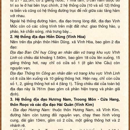
trí so le ở hai bên trục chính, 2 hệ thống cửa (10 và số 12) thông
ra biển và cũng có hệ thống đường trục để nối giữa các tầng hầm
với nhau.
Ngoài hệ thống đường hầm, địa đạo trong lòng đất, địa đạo Vịnh
Mốc còn có các công trình trên mặt đất như: giao thông hào, ụ
pháo, kè chắn sóng, nhà trưng bày...
2. Hệ thống địa đạo Hiền Dũng (Vĩnh Hòa)
Nằm trên địa phận thôn Hiền Dũng, xã Vĩnh Hòa, bao gồm 2 địa
đạo:
Địa đạo Ban Chỉ huy Công an nhân dân vũ trang
khu vực Vĩnh
Linh
có chiều dài khoảng 1.540m, bao gồm 18 cửa lên xuống, 15
giếng thông hơi, nay chỉ có cửa số 1 (ở gần khe Cầu) còn
nguyên vẹn.
Địa đạo Thông tin Công an nhân dân vũ trang khu vực Vĩnh Linh
có 8 cửa lên xuống và 10 giếng thông hơi. Hiện nay, chỉ còn cửa
số 1, 2, giếng thông hơi số 4 (tầng 1). Tổng chiều dài của toàn bộ
địa đạo này là 761m (bao gồm cả phần hiện trạng và phần giả
định).
3. Hệ thống địa đạo Hương Nam, Troong Môn - Cửa Hang,
thôn Roọc và các địa đạo Hải Quân (Vĩnh Kim)
-
Địa đạo Hương Nam:
thuộc thôn Hương Nam, xã Vĩnh Kim,
đường hầm còn tương đối nguyên vẹn, chạy theo hình vòng
cung, dài gần 134m, gồm có 2 cửa, một giếng thông hơi và 2
nhánh rẽ.