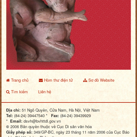
Trang chủ
Hòm thư điện tử
Sơ đồ Website
Tìm kiếm
Liên hệ
Địa chỉ:
51 Ngô Quyền, Cửa Nam, Hà Nội, Việt Nam
Tel:
(84-24) 39447540 *
Fax:
(84-24) 39439929
*
Email:
dsvh@bvhttdl.gov.vn
©
2006 Bản quyền thuộc về Cục Di sản văn hóa
Giấy phép số:
349/GP-BC, ngày 23 tháng 11 năm 2006 của Cục Báo