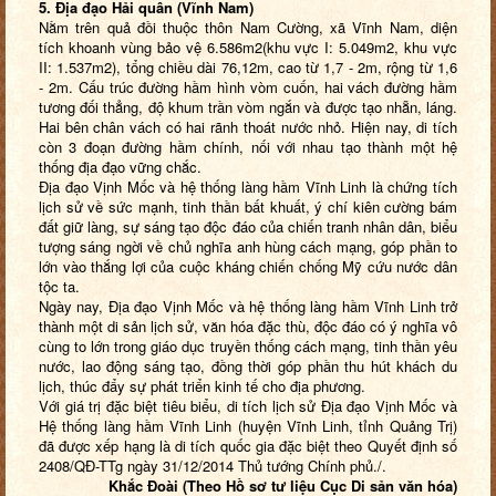
5. Địa đạo Hải quân (Vĩnh Nam)
Nằm trên quả đồi thuộc thôn Nam Cường, xã Vĩnh Nam, diện
tích khoanh vùng bảo vệ 6.586m2(khu vực I: 5.049m2, khu vực
II: 1.537m2), tổng chiều dài 76,12m, cao từ 1,7 - 2m, rộng từ 1,6
- 2m. Cấu trúc đường hầm hình vòm cuốn, hai vách đường hầm
tương đối thẳng, độ khum trần vòm ngắn và được tạo nhẵn, láng.
Hai bên chân vách có hai rãnh thoát nước nhỏ. Hiện nay, di tích
còn 3 đoạn đường hầm chính, nối với nhau tạo thành một hệ
thống địa đạo vững chắc.
Địa đạo Vịnh Mốc và hệ thống làng hầm Vĩnh Linh là chứng tích
lịch sử về sức mạnh, tinh thần bất khuất, ý chí kiên cường bám
đất giữ làng, sự sáng tạo độc đáo của chiến tranh nhân dân, biểu
tượng sáng ngời về chủ nghĩa anh hùng cách mạng, góp phần to
lớn vào thắng lợi của cuộc kháng chiến chống Mỹ cứu nước dân
tộc ta.
Ngày nay, Địa đạo Vịnh Mốc và hệ thống làng hầm Vĩnh Linh trở
thành một di sản lịch sử, văn hóa đặc thù, độc đáo có ý nghĩa vô
cùng to lớn trong giáo dục truyền thống cách mạng, tinh thần yêu
nước, lao động sáng tạo, đồng thời góp phần thu hút khách du
lịch, thúc đẩy sự phát triển kinh tế cho địa phương.
Với giá trị đặc biệt tiêu biểu, di tích lịch sử Địa đạo Vịnh Mốc và
Hệ thống làng hầm Vĩnh Linh (huyện Vĩnh Linh, tỉnh Quảng Trị)
đã được xếp hạng là di tích quốc gia đặc biệt theo Quyết định số
2408/QĐ-TTg ngày 31/12/2014 Thủ tướng Chính phủ./.
Khắc Đoài (Theo Hồ sơ tư liệu Cục Di sản văn hóa)