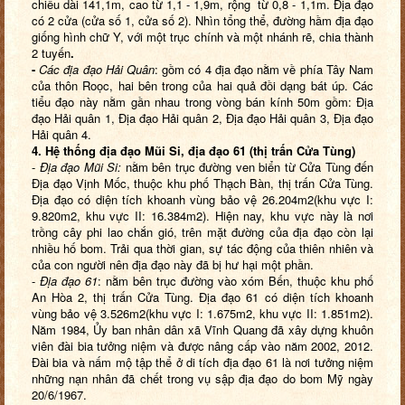
chiều dài 141,1m, cao từ 1,1 - 1,9m, rộng từ 0,8 - 1,1m. Địa đạo
có 2 cửa (cửa số 1, cửa số 2). Nhìn tổng thể, đường hầm địa đạo
giống hình chữ Y, với một trục chính và một nhánh rẽ, chia thành
2 tuyến
.
-
Các địa đạo Hải Quân
: gồm có 4 địa đạo nằm về phía Tây Nam
của thôn Roọc, hai bên trong của hai quả đồi dạng bát úp. Các
tiểu đạo này nằm gần nhau trong vòng bán kính 50m gồm: Địa
đạo Hải quân 1, Địa đạo Hải quân 2, Địa đạo Hải quân 3, Địa đạo
Hải quân 4.
4. Hệ thống địa đạo Mũi Si, địa đạo 61 (thị trấn Cửa Tùng)
-
Địa đạo Mũi Si:
nằm bên trục đường ven biển từ Cửa Tùng đến
Địa đạo Vịnh Mốc, thuộc khu phố Thạch Bàn, thị trấn Cửa Tùng.
Địa đạo có diện tích khoanh vùng bảo vệ 26.204m2(khu vực I:
9.820m2, khu vực II: 16.384m2). Hiện nay, khu vực này là nơi
trồng cây phi lao chắn gió, trên mặt đường của địa đạo còn lại
nhiều hố bom. Trải qua thời gian, sự tác động của thiên nhiên và
của con người nên địa đạo này đã bị hư hại một phần.
-
Địa đạo 61
: nằm bên trục đường vào xóm Bến, thuộc khu phố
An Hòa 2, thị trấn Cửa Tùng. Địa đạo 61 có diện tích khoanh
vùng bảo vệ 3.526m2(khu vực I: 1.675m2, khu vực II: 1.851m2).
Năm 1984, Ủy ban nhân dân xã Vĩnh Quang đã xây dựng khuôn
viên đài bia tưởng niệm và được nâng cấp vào năm 2002, 2012.
Đài bia và nấm mộ tập thể ở di tích địa đạo 61 là nơi tưởng niệm
những nạn nhân đã chết trong vụ sập địa đạo do bom Mỹ ngày
20/6/1967.