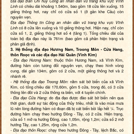
Địa đạo Ban Chỉ huy Công an nhân dân vũ trang
khu vực Vĩnh
Linh
có chiều dài khoảng 1.540m, bao gồm 18 cửa lên xuống, 15
giếng thông hơi, nay chỉ có cửa số 1 (ở gần khe Cầu) còn
nguyên vẹn.
Địa đạo Thông tin Công an nhân dân vũ trang khu vực Vĩnh
Linh
có 8 cửa lên xuống và 10 giếng thông hơi. Hiện nay, chỉ còn
cửa số 1, 2, giếng thông hơi số 4 (tầng 1). Tổng chiều dài của
toàn bộ địa đạo này là 761m (bao gồm cả phần hiện trạng và
phần giả định).
3. Hệ thống địa đạo Hương Nam, Troong Môn - Cửa Hang,
thôn Roọc và các địa đạo Hải Quân (Vĩnh Kim)
-
Địa đạo Hương Nam:
thuộc thôn Hương Nam, xã Vĩnh Kim,
đường hầm còn tương đối nguyên vẹn, chạy theo hình vòng
cung, dài gần 134m, gồm có 2 cửa, một giếng thông hơi và 2
nhánh rẽ.
-
Hệ thống địa đạo Troong Môn
: nằm sát bờ biển của xã Vĩnh
Kim, có tổng chiều dài 170,60m, gồm 5 cửa, trong đó, có 3 cửa
thông lên đồi và 2 cửa thông ra biển, với 4 tuyến chính.
-
Địa đạo Cửa Hang
: do địa đạo được đào sát bờ biển nên qua
thời gian, dưới sự tác động của thủy triều, nhất là vào mùa mưa
lũ nên lòng đường hầm có đoạn đã bị cát biển bồi lấp hết ¼. Trục
đường hầm chạy theo hướng Đông - Tây, có 2 cửa. Hiện trạng,
cửa số 1 mở ra hướng Đông, cao 1,05m, rộng 1,2m; cửa số 2 mở
hướng Tây, cao 1,25m, rộng cửa 1,2m.
-
Địa đạo thôn Roọc:
chạy theo hướng Đông - Tây, lệch Bắc, có