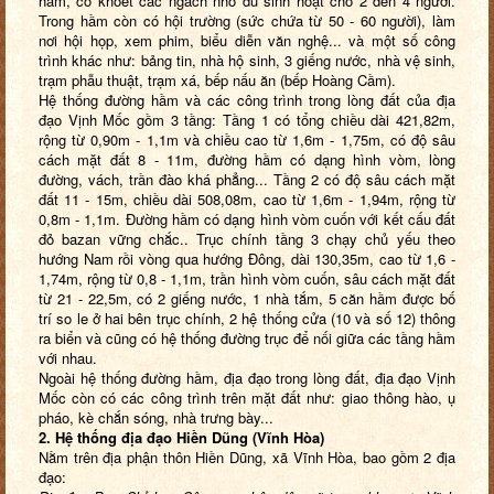
hầm, có khoét các ngách nhỏ đủ sinh hoạt cho 2 đến 4 người.
Trong hầm còn có hội trường (sức chứa từ 50 - 60 người), làm
nơi hội họp, xem phim, biểu diễn văn nghệ... và một số công
trình khác như: bảng tin, nhà hộ sinh, 3 giếng nước, nhà vệ sinh,
trạm phẫu thuật, trạm xá, bếp nấu ăn (bếp Hoàng Cầm).
Hệ thống đường hầm và các công trình trong lòng đất của địa
đạo Vịnh Mốc gồm 3 tầng: Tầng 1 có tổng chiều dài 421,82m,
rộng từ 0,90m - 1,1m và chiều cao từ 1,6m - 1,75m, có độ sâu
cách mặt đất 8 - 11m, đường hầm có dạng hình vòm, lòng
đường, vách, trần đào khá phẳng... Tầng 2 có độ sâu cách mặt
đất 11 - 15m, chiều dài 508,08m, cao từ 1,6m - 1,94m, rộng từ
0,8m - 1,1m. Đường hầm có dạng hình vòm cuốn với kết cấu đất
đỏ bazan vững chắc.. Trục chính tầng 3 chạy chủ yếu theo
hướng Nam rồi vòng qua hướng Đông, dài 130,35m, cao từ 1,6 -
1,74m, rộng từ 0,8 - 1,1m, trần hình vòm cuốn, sâu cách mặt đất
từ 21 - 22,5m, có 2 giếng nước, 1 nhà tắm, 5 căn hầm được bố
trí so le ở hai bên trục chính, 2 hệ thống cửa (10 và số 12) thông
ra biển và cũng có hệ thống đường trục để nối giữa các tầng hầm
với nhau.
Ngoài hệ thống đường hầm, địa đạo trong lòng đất, địa đạo Vịnh
Mốc còn có các công trình trên mặt đất như: giao thông hào, ụ
pháo, kè chắn sóng, nhà trưng bày...
2. Hệ thống địa đạo Hiền Dũng (Vĩnh Hòa)
Nằm trên địa phận thôn Hiền Dũng, xã Vĩnh Hòa, bao gồm 2 địa
đạo: