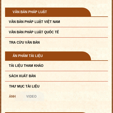
VĂN BẢN PHÁP LUẬT
VĂN BẢN PHÁP LUẬT VIỆT NAM
VĂN BẢN PHÁP LUẬT QUỐC TẾ
TRA CỨU VĂN BẢN
ẤN PHẨM TÀI LIỆU
TÀI LIỆU THAM KHẢO
SÁCH XUẤT BẢN
THƯ MỤC TÀI LIỆU
ẢNH
VIDEO