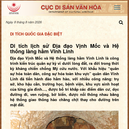
Ngày 8 tháng 8 năm 2026
DI TÍCH QUỐC GIA ĐẶC BIỆT
Di tích lịch sử Địa đạo Vịnh Mốc và Hệ
thống làng hầm Vĩnh Linh
Địa đạo Vịnh Mốc và Hệ thống làng hầm Vĩnh Linh là công
trình kiến trúc quân sự kỳ vĩ dưới lòng đất, ra đời trong thời
kỳ kháng chiến chống Mỹ cứu nước. Với khẩu hiệu “quân
sự hóa toàn dân, công sự hóa toàn khu vực” quân dân Vĩnh
Linh đã tiến hành đào hầm hào, với nhiều công năng: trụ
sở, kho hậu cần, trường học, bệnh viện, khu vực sinh hoạt
của từng gia đình…, được bố trí khắp các điểm dân cư, dọc
đường đi, ven ruộng, bờ biển, được nối thông nhau bằng
hệ thống giao thông hào chằng chịt thay cho đường trên
mặt đất.