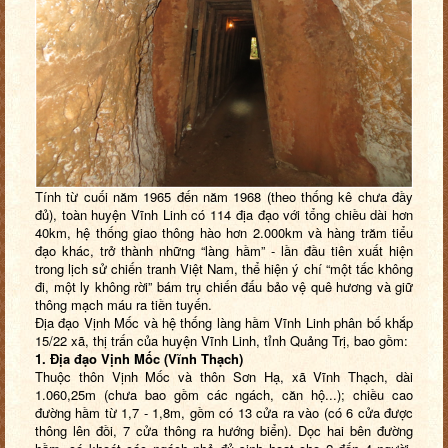
Tính từ cuối năm 1965 đến năm 1968 (theo thống kê chưa đầy
đủ), toàn huyện Vĩnh Linh có 114 địa đạo với tổng chiều dài hơn
40km, hệ thống giao thông hào hơn 2.000km và hàng trăm tiểu
đạo khác, trở thành những “làng hầm” - lần đầu tiên xuất hiện
trong lịch sử chiến tranh Việt Nam, thể hiện ý chí “một tấc không
đi, một ly không rời” bám trụ chiến đấu bảo vệ quê hương và giữ
thông mạch máu ra tiền tuyến.
Địa đạo Vịnh Mốc và hệ thống làng hầm Vĩnh Linh phân bố khắp
15/22 xã, thị trấn của huyện Vĩnh Linh, tỉnh Quảng Trị, bao gồm:
1.
Địa đạo Vịnh Mốc (Vĩnh Thạch)
Thuộc thôn Vịnh Mốc và thôn Sơn Hạ, xã Vĩnh Thạch, dài
1.060,25m (chưa bao gồm các ngách, căn hộ...); chiều cao
đường hầm từ 1,7 - 1,8m, gồm có 13 cửa ra vào (có 6 cửa được
thông lên đồi, 7 cửa thông ra hướng biển). Dọc hai bên đường