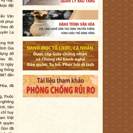
được đặt
yễn Văn
hôi phục
ũ theo
đồ
guyên La
rong thời
Dinh Gia
 dựng dở
Sau đó,
 từ ngày
ng thống
967
đến
 Hòa
, đã
g, thuộc
 nghiêng
nh, tiến
 chỉ huy
Nam Việt
nh quyền
i Gòn đã