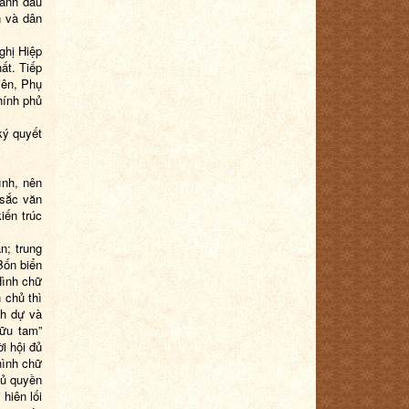
đánh dấu
n và dân
ghị H
iệp
ất
. Tiếp
iên, Phụ
hính phủ
ký quyết
ình, nên
 sắc văn
iến trúc
n; trung
Bốn biển
Hình chữ
 chủ thì
nh dự và
hữu tam”
i hội đủ
hình chữ
hủ quyền
 hiên lối