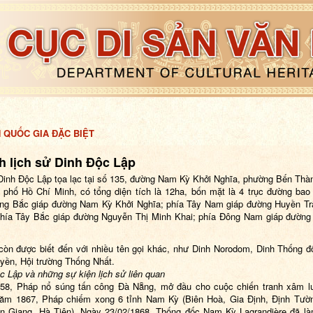
H QUỐC GIA ĐẶC BIỆT
ch lịch sử Dinh Độc Lập
 Dinh Độc Lập tọa lạc tại số 135, đường Nam Kỳ Khởi Nghĩa, phường Bến Thà
h phố Hồ Chí Minh, có tổng diện tích là 12ha, bốn mặt là 4 trục đường bao
ng Bắc giáp đường Nam Kỳ Khởi Nghĩa; phía Tây Nam giáp đường Huyền T
hía Tây Bắc giáp đường Nguyễn Thị Minh Khai; phía Đông Nam giáp đườn
 còn được biết đến với nhiều tên gọi khác, như Dinh Norodom, Dinh Thống đ
yền, Hội trường Thống Nhất.
c Lập và những sự kiện lịch sử liên quan
858
,
Pháp
nổ súng tấn công
Đà Nẵng
,
mở đầu
cho
cuộc chiến tranh xâm
l
Năm
1867
, Pháp chiếm xong 6 tỉnh Nam Kỳ (
Biên Hoà
,
Gia Định
,
Định Tườ
n Giang
,
Hà Tiên
). Ngày
23/02
/
1868
, Thống đốc Nam Kỳ
Lagrandière
đã là