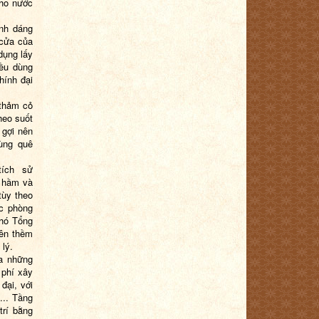
cho nước
ình dáng
 cửa của
dụng lấy
đều dùng
hính đại
 thảm cỏ
heo suốt
 gợi nên
ùng quê
tích sử
g hầm và
tùy theo
ác phòng
Phó Tổng
bên thềm
 lý.
ữa những
 phí xây
đại, với
... Tầng
trí bằng