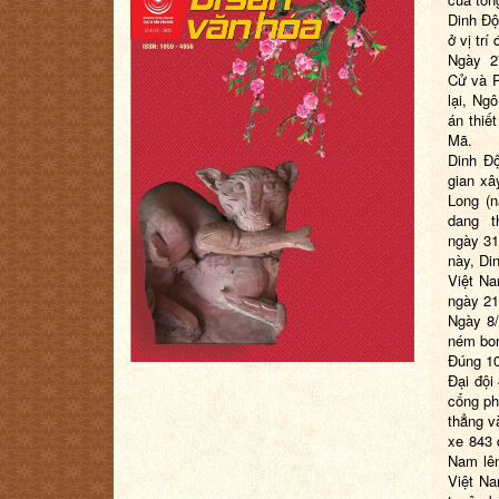
Dinh Độ
ở vị tr
Ngày
2
Cử
và
lại,
Ngô
án thiết
Mã
.
Dinh Độ
gian xâ
Long
(n
dang t
ngày
31
này, Di
Việt Na
ngày
21
Ngày 8/
ném bom
Đúng 10
Ðại đội
cổng ph
thẳng v
xe 843 
Nam lên
Việt Na