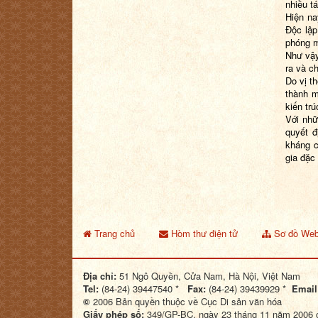
nhiều t
Hiện na
Độc lập
phóng m
Như vậy
ra và ch
Do vị th
thành m
kiến tr
Với nhữ
quyết đ
kháng c
gia đặc
Trang chủ
Hòm thư điện tử
Sơ đồ Web
Địa chỉ:
51 Ngô Quyền, Cửa Nam, Hà Nội, Việt Nam
Tel:
(84-24) 39447540 *
Fax:
(84-24) 39439929 *
Email
©
2006 Bản quyền thuộc về Cục Di sản văn hóa
Giấy phép số:
349/GP-BC, ngày 23 tháng 11 năm 2006 c