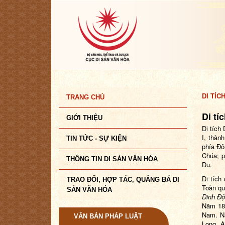
DI TÍC
TRANG CHỦ
Di tí
GIỚI THIỆU
Di tích
I, thàn
TIN TỨC - SỰ KIỆN
phía Đô
Chúa; p
THÔNG TIN DI SẢN VĂN HÓA
Du.
Di tích
TRAO ĐỔI, HỢP TÁC, QUẢNG BÁ DI
Toàn qu
SẢN VĂN HÓA
Dinh Độ
Năm
1
Nam. 
VĂN BẢN PHÁP LUẬT
Long
,
A