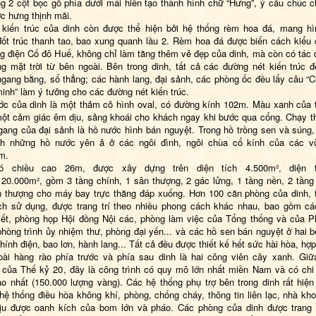
g 2 cột bọc gỗ phía dưới mái hiên tạo thành hình chữ “Hưng”, ý cầu chúc 
c hưng thịnh mãi.
kiến trúc của dinh còn được thể hiện bởi hệ thống rèm hoa đá, mang h
ốt trúc thanh tao, bao xung quanh lầu 2. Rèm hoa đá được biến cách kiểu
g điện Cố đô Huế, không chỉ làm tăng thêm vẻ đẹp của dinh, mà còn có tác 
g mặt trời từ bên ngoài. Bên trong dinh, tất cả các đường nét kiến trúc 
gang bằng, sổ thẳng; các hành lang, đại sảnh, các phòng ốc đều lấy câu “C
inh” làm ý tưởng cho các đường nét kiến trúc.
ớc của dinh là một thảm cỏ hình oval, có đường kính 102m. Màu xanh của
một cảm giác êm dịu, sảng khoái cho khách ngay khi bước qua cổng. Chạy t
gang của đại sảnh là hồ nước hình bán nguyệt. Trong hồ trồng sen và súng,
nh những hồ nước yên ả ở các ngôi đình, ngôi chùa cổ kính của các v
m
.
ó chiều cao 26m,
được xây dựng trên diện tích 4.500m², diện 
à
20.000m², gồm 3 tầng chính, 1 sân thượng, 2 gác lửng,
1
tầng nền, 2 tần
 thượng cho máy bay trực thăng đáp xuống. Hơn 100 căn phòng của dinh, 
h sử dụng, được trang trí theo nhiều phong cách khác nhau, bao gồm c
iết, phòng họp Hội đồng Nội các, phòng làm việc của Tổng thống và của 
phòng trình ủy nhiệm thư, phòng đại yến... và các hồ sen bán nguyệt ở hai 
hính điện, bao lơn, hành lang... Tất cả đều được thiết kế hết sức hài hòa, hợp
ài hàng rào phía trước và phía sau dinh là hai công viên cây xanh. Gi
của Thế kỷ 20
, đây là công trình có quy mô lớn nhất miền Nam và có chi
o nhất (150.000 lượng vàng). Các hệ thống phụ trợ bên trong dinh rất hiện 
hệ thống điều hòa không khí, phòng, chống cháy, thông tin liên lạc, nhà kho
u được oanh kích của bom lớn và pháo. Các phòng của dinh được trang 