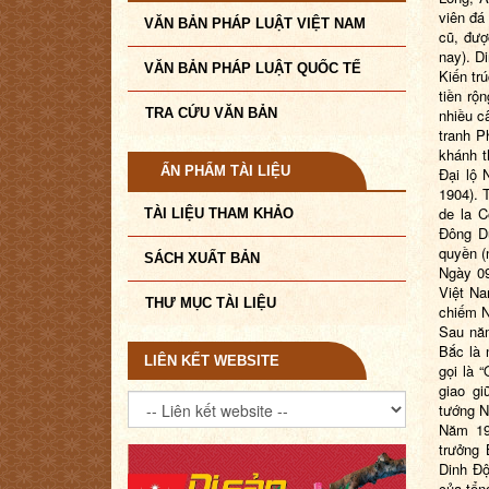
viên đá
VĂN BẢN PHÁP LUẬT VIỆT NAM
cũ, đượ
nay). D
VĂN BẢN PHÁP LUẬT QUỐC TẾ
Kiến tr
tiền
rộn
TRA CỨU VĂN BẢN
nhiều
c
tranh P
khánh t
ẤN PHẨM TÀI LIỆU
Đại lộ 
1904).
de la C
TÀI LIỆU THAM KHẢO
Đông D
quyền
(
SÁCH XUẤT BẢN
Ngày 0
Việt N
THƯ MỤC TÀI LIỆU
chiếm
Sau n
Bắc là
LIÊN KẾT WEBSITE
gọi là “
giao g
tướng
N
Năm 19
trưởng
Dinh Độ
của tổn