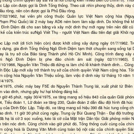
c Lập còn được gọi là Dinh Tổng thống. Theo cái nhìn phong thủy, dinh này 
í đầu rồng, nên còn được gọi là Phủ Đầu rồng.
7/02
/
1962
, hai viên
phi công
thuộc
Quân lực Việt Nam cộng hòa
(
Ngu
Phạm Phú Quốc
) lái 2
máy bay AD6
ném
bom
làm sập dinh. Do không thể k
 Đình Diệm
đã cho san bằng và xây một dinh thự mới ngay trên nền đất c
 kế
của
kiến trúc sư
Ngô Viết Thụ
- người Việt Nam đầu tiên đạt
giải Khôi n
c Lập mới (di tích hiện còn) được khởi công xây dựng ngày 0
1/7
/
1962
. T
y dựng, gia đình Tổng thống Ngô Đình Diệm tạm thời chuyển sang sống tại
ay là trụ sở của
Bảo tàng Thành phố Hồ Chí Minh
). Công trình đang xây
hì Ngô Đình Diệm bị phe đảo chính ám sát (ngày 0
2/11
/
1963
). 
/10
/
1966
,
Nguyễn Văn Thiệu
đã dứng ra làm chủ lễ khánh thành dinh… Cũng
nh Độc Lập mới xây trở thành trụ sở của chính quyền
Việt Nam cộng hòa
. Tổ
m cộng hòa Nguyễn Văn Thiệu sống, làm việc ở dinh này từ
tháng 10
năm
1
/4
/
1975
.
4/1975, chiếc
máy bay F5E
do
Nguyễn Thành Trung
lái, xuất phát từ
Biên
 vào dinh, nhưng gây hư hại không đáng kể.
 giờ 45 phút, ngày 30/4/1975, xe tăng mang số hiệu 843 của quân Giải phón
 4, Tiểu đoàn 1, Lữ đoàn xe tăng 230, Quân đoàn 2 dẫn đầu đội hình đã húc
ụ của Dinh Ðộc Lập. Tiếp đó, xe tăng mang số hiệu 390 đã húc tung cổng chí
ào dinh. 11 giờ 30 phút cùng ngày, Trung úy Bùi Quang Thận - Ðại đội trưởng
đã hạ lá cờ 3 sọc xuống, kéo lá cờ của Mặt trận Dân tộc Giải phóng miền 
 trên nóc dinh. Cũng chính vào giờ phút đó, Tổng thống cuối cùng của chí
m cộng hoà là Dương Văn Minh cùng toàn bộ nội các của chính quyền Sà