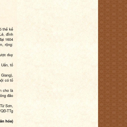
ó thể kể
Lê, đỉnh
đại 1604
m, rộng:
được duy
 Uẩn, tổ
 Giang),
ội có tổ
n cho là
đông đảo
ã Từ Sơn,
8/QĐ-TTg
văn hóa)