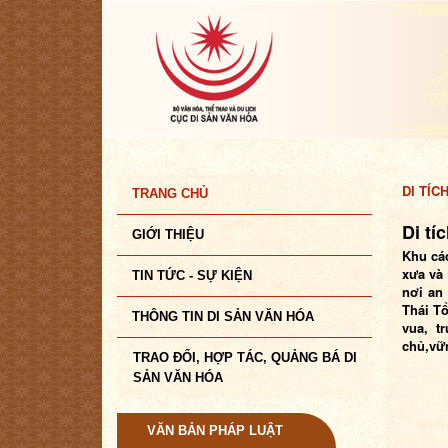
DI TÍC
TRANG CHỦ
Di tí
GIỚI THIỆU
Khu các
xưa và 
TIN TỨC - SỰ KIỆN
nơi an 
Thái Tổ
THÔNG TIN DI SẢN VĂN HÓA
vua, t
chủ,vữn
TRAO ĐỔI, HỢP TÁC, QUẢNG BÁ DI
SẢN VĂN HÓA
VĂN BẢN PHÁP LUẬT