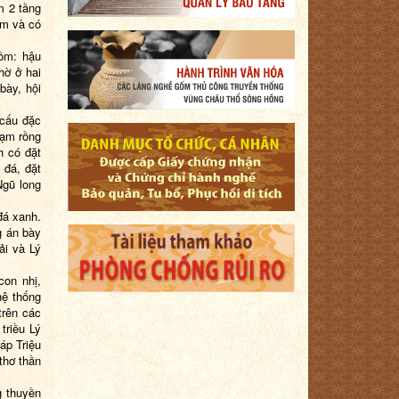
m 2 tầng
8m và có
gồm: hậu
hờ ở hai
bày, hội
 cấu đặc
hạm rồng
h có đặt
 đá, đặt
Ngũ long
đá xanh.
g án bày
ải và Lý
con nhị,
hệ thống
trên các
triều Lý
áp Triệu
thơ thần
g thuyền