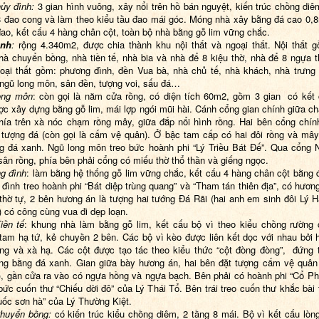
hủy đình:
3 gian hình vuông, xây nổi trên hồ bán nguyệt, kiến trúc chồng diê
8 đao cong và làm theo kiểu tầu đao mái góc. Móng nhà xây bằng đá cao 0,
đao, kết cấu 4 hàng chân cột, toàn bộ nhà bằng gỗ lim vững chắc.
ành
:
rộng 4.340m2, được chia thành khu nội thất và ngoại thất. Nội thất 
hà chuyển bồng, nhà tiền tế, nhà bia và nhà để 8 kiệu thờ, nhà để 8 ngựa t
oại thất gồm: phương đình, đền Vua bà, nhà chủ tế, nhà khách, nhà trưng 
 ngũ long môn, sân đền, tượng voi, sấu đá…
ong môn
: còn gọi là năm cửa rồng, có diện tích 60m2, gồm 3 gian có kết
ược xây dựng bằng gỗ lim, mái lợp ngói mũi hài. Cánh cổng gian chính giữa c
hía trên xà nóc chạm rồng mây, giữa đắp nổi hình rồng. Hai bên cổng chín
 tượng đá (còn gọi là cấm vệ quân). Ở bậc tam cấp có hai đôi rồng và mây
ng đá xanh. Ngũ long môn treo bức hoành phi “Lý Triều Bát Đế”. Qua cổng 
sân rồng, phía bên phải cổng có miếu thờ thổ thần và giếng ngọc.
g đình
: làm bằng hệ thống gỗ lim vững chắc, kết cấu 4 hàng chân cột bằng 
đình treo hoành phi “Bát diệp trùng quang” và “Tham tán thiên địa”, có hươn
thờ tự, 2 bên hương án là tượng hai tướng Đá Rãi (hai anh em sinh đôi Lý H
 có công cùng vua đi dẹp loạn.
iền tế
: khung nhà làm bằng gỗ lim, kết cấu bộ vì theo kiểu chồng rường 
tam hạ tứ, kẻ chuyền 2 bên. Các bộ vì kèo được liên kết dọc với nhau bởi 
ng và xà hạ. Các cột được tạo tác theo kiểu thức “cột đòng đòng”, đứng 
ng bằng đá xanh. Gian giữa bày hương án, hai bên đặt tượng cấm vệ quân 
), gần cửa ra vào có ngựa hồng và ngựa bạch. Bên phải có hoành phi “Cổ Ph
bức cuốn thư “Chiếu dời đô” của Lý Thái Tổ. Bên trái treo cuốn thư khắc bài 
ốc sơn hà” của Lý Thường Kiệt.
Chuyển bồng:
có kiến trúc kiểu chồng diêm, 2 tầng 8 mái. Bộ vì kết cấu lòn