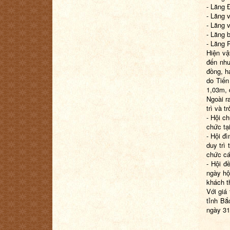
- Lăng 
- Lăng 
- Lăng 
- Lăng 
- Lăng 
Hiện vậ
đến như
đồng, h
do Tiến
1,03m, 
Ngoài r
trì và 
- Hội c
chức tạ
- Hội đ
duy trì
chức cá
- Hội đ
ngày hộ
khách t
Với giá 
tỉnh Bắ
ngày 31