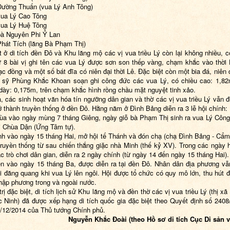
Đường Thuấn (vua Lý Anh Tông)
vua Lý Cao Tông
vua Lý Huệ Tông
bà Nguyên Phi Ỷ Lan
Phát Tích (lăng Bà Phạm Thị)
t ở di tích đền Đô và Khu lăng mộ các vị vua triều Lý còn lại không nhiều, c
 8 bài vị ghi tên các vua Lý được sơn son thếp vàng, chạm khắc vào thời 
ạc đồng và một số bát đĩa có niên đại thời Lê. Đặc biệt còn một bia đá, niên 
 sỹ Phùng Khắc Khoan soạn ghi công đức các vua Lý, có chiều cao: 1,82
dày: 0,175m, trên chạm khắc hình rồng chầu mặt nguyệt tinh xảo.
a, các sinh hoạt văn hóa tín ngưỡng dân gian và thờ các vị vua triều Lý vẫn 
trở thành truyền thống ở đền Đô. Hằng năm ở Đình Bảng diễn ra 3 lễ hội chính:
hùa vào ngày mùng 7 tháng Giêng, ngày giỗ bà Phạm Thị sinh ra vua Lý Công
i Chùa Dận (Ứng Tâm tự).
ình vào ngày 15 tháng Hai, mở hội tế Thánh và đón chạ (chạ Đình Bảng - Cẩm
 truyền thống từ sau chiến thắng giặc nhà Minh (thế kỷ XV). Trong các ngày h
c trò chơi dân gian, diễn ra 2 ngày chính (từ ngày 14 đến ngày 15 tháng Hai).
ền vào ngày 15 tháng Ba, được diễn ra tại đền Đô. Nhân dân địa phương vẫ
i đăng quang khi vua Lý lên ngôi. Hội được tổ chức có quy mô lớn, thu hút 
hập phương trong và ngoài nước.
trị đặc biệt, di tích lịch sử Khu lăng mộ và đền thờ các vị vua triều Lý (thị x
c Ninh) đã được xếp hạng di tích quốc gia đặc biệt theo Quyết định số 240
/12/2014 của Thủ tướng Chính phủ.
Nguyễn Khắc Đoài (theo Hồ sơ di tích Cục Di sản 