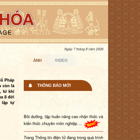
Ngày 7 tháng 8 năm 2026
ẢNH
VIDEO
 Cổ Pháp
à còn là
THÔNG BÁO MỚI
, từ khi
ua 8 đời
 lập tự
Bồi dưỡng, tập huấn nâng cao nhận thức và
kiến thức chuyên môn nghiệp ...
Trang Thông tin điện tử đang trong quá trình
nâng cấp. Tổ chức, cá nhâ...