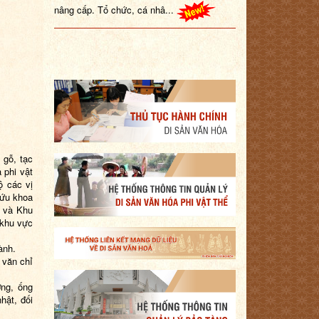
 gỗ, tạc
 phi vật
ộ các vị
cứu khoa
ế và Khu
 khu vực
ành.
 văn chỉ
ờng, ống
hật, đối