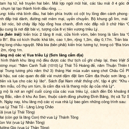
tam hạ tứ, kẻ truyền hai bên. Mái lợp ngói mũi hài, các tàu mái ở 4 góc 
 chụm lại tạo thành hình đầu rồng. …
ung
: kiểu nhà bình đầu, hai bên phía trước có cột trụ lồng đèn cánh phong
đỉnh đắp trái dành, đường nét mềm mại, uyển chuyển. Bộ khung gỗ lim, mái 
, bờ nóc, bờ chảy lắp hộp rỗng hoa chanh, đỉnh nóc đắp nổi 3 chữ Hán 
ậu cung là nơi đặt bài vị, tượng của 8 vị tiên vương triều Lý.
ia (bên trái):
kiến trúc 2 tầng 8 mái, cửa hình vòm, bên trong là tấm bia 
o Bi”. Bia có kích thước khá lớn, cao 1,9m, rộng 1,3m, dày 0,17m. Trán bia t
ng long chầu nguyệt. Nhà bia (bên phải) kiến trúc tương tự, trong có “Bia trù
 2m, rộng 1m.
lăng mộ các vị Vua triều Lý
(Sơn lăng cấm địa)
 hình thành khu lăng mộ đều được các thư tịch cổ ghi chép lại, theo
Việt 
ương mục
: "Năm Canh Tuất (1010) Lý Thái Tổ Hoàng đế, năm Thuận Thiên 
ại Trung tương phù năm thứ 3) tháng Hai mùa xuân sang chơi Châu Cổ P
ái hậu, sai các quan đo đất vài mươi dặm đặt làm Cấm địa thuộc sơn lăng, 
tiền và lụa cho các kỳ lão". Sách
Đại Nam nhất thống chí
, tập 4 ghi: "Khu 
răm mẫu, cổ thụ um tùm, là cấm địa và là thang mộc ấp của nhà Lý".
g mộ là nơi an nghỉ cuối cùng của các vua triều Lý, cách đền Đô khoảng
ng Bắc, nằm ở khu Ao Sen, thuộc cánh đồng phường Đình Bảng, thị xã Từ S
h. Ngày nay, khu lăng mộ các vị vua nhà Lý bao gồm những công trình sau:
vua Lý Thái Tổ - Lăng Lòng Chảo
Cả (vua Lý Thái Tông)
Hai (còn gọi là lăng Con) thờ vua Lý Thánh Tông
Con Voi (vua Lý Nhân Tông)
Đường Gio (vua Lý Thần Tông)