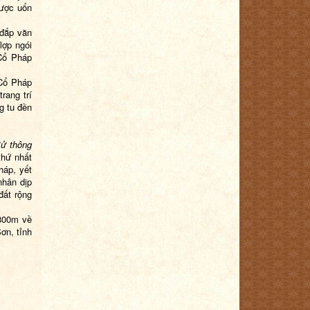
được uốn
 đắp văn
lợp ngói
“Cổ Pháp
“Cổ Pháp
rang trí
ng tu đền
Sử thông
thứ nhất
háp, yết
nhân dịp
đất rộng
 800m về
ơn, tỉnh