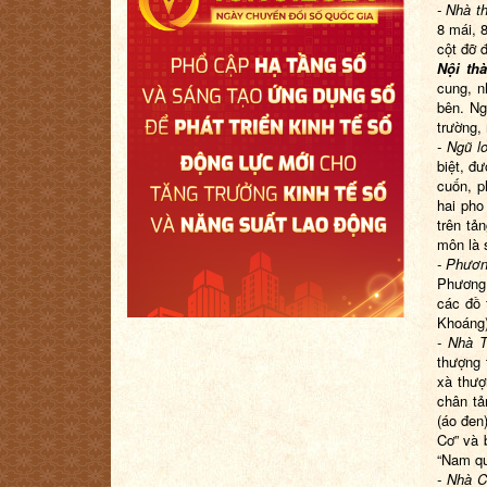
- Nhà t
8 mái, 
cột đỡ 
Nội th
cung, n
bên. Ng
trường,
- Ngũ l
biệt, đ
cuốn, p
hai pho
trên tả
môn là 
- Phươn
Phương 
các đồ 
Khoáng)
- Nhà T
thượng 
xà thượ
chân tả
(áo đen
Cơ” và 
“Nam qu
- Nhà 