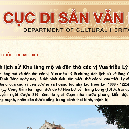
H QUỐC GIA ĐẶC BIỆT
ch lịch sử Khu lăng mộ và đền thờ các vị Vua triều Lý
 lăng mộ và đền thờ các vị Vua triều Lý là chứng tích lịch sử về làng
Đình Bảng ngày nay; là đất phát tích, tôn miếu thờ các vị vua triều Lý v
táng của các vị tiên vương và hoàng tộc nhà Lý. Triều Lý (1009 - 1225)
 (Lý Công Uẩn) lên ngôi, dời đô từ Hoa Lư về Thăng Long (1010), trải q
ruyền ngôi được 216 năm, là giai đoạn nhà nước phong kiến độc
g mạnh, nhân dân được sống trong cảnh thái bình, thịnh trị.