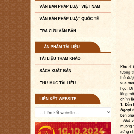
VĂN BẢN PHÁP LUẬT VIỆT NAM
VĂN BẢN PHÁP LUẬT QUỐC TẾ
TRA CỨU VĂN BẢN
ẤN PHẨM TÀI LIỆU
TÀI LIỆU THAM KHẢO
Khu di 
SÁCH XUẤT BẢN
tượng t
thể đượ
vua tri
THƯ MỤC TÀI LIỆU
học. Di
lăng mộ
chính l
LIÊN KẾT WEBSITE
1. Đền
Ngoại 
bên phải
-
Nhà v
muống v
xứng nh