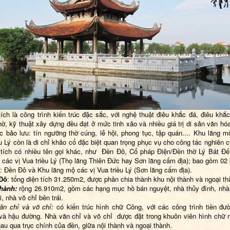
tích là công trình kiến trúc đặc sắc, với nghệ thuật điêu khắc đá, điêu khắc
hờ, kỹ thuật xây dựng đều đạt ở mức tinh xảo và nhiều giá trị di sản văn hóa
c bảo lưu: tín ngưỡng thờ cúng, lễ hội, phong tục, tập quán.... Khu lăng m
ều Lý còn là di chỉ khảo cổ đặc biệt quan trọng phục vụ cho công tác nghiên 
 tích có nhiều tên gọi khác, như Đền Đô, Cổ pháp Điện/Đền thờ Lý Bát Đ
 các vị Vua triều Lý (Thọ lăng Thiên Đức hay Sơn lăng cấm địa); bao gồm 02
à: Đền Đô và Khu lăng mộ các vị Vua triều Lý (Sơn lăng cấm địa).
 Đô
: tổng diện tích 31.250m2, được phân chia thành khu nội thành và ngoại th
thành:
rộng 26.910m2, gồm các hạng mục hồ bán nguyệt, nhà thủy đình, nhà
, nhà võ chỉ bên trái.
ăn chỉ và võ chỉ:
có kiến trúc hình chữ Công, với các công trình tiền đư
à hậu đường. Nhà văn chỉ và võ chỉ được đặt trong khuôn viên hình chữ n
au qua trục chính của đền, giữa nội thành và ngoại thành.