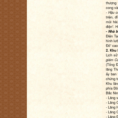
thượng 
cong và
- Hậu c
triện, 
mũi hài
điện”. H
- Nhà b
Điện Tạ
hình lưỡ
Đô” cao
2.
Khu 
Lịch sử
giám C
(Tống Đ
lăng Th
ấy ban 
chừng t
Khu lăn
phía Đô
Bắc Nin
- Lăng 
- Lăng 
- Lăng 
- Lăng 
- Lăng 