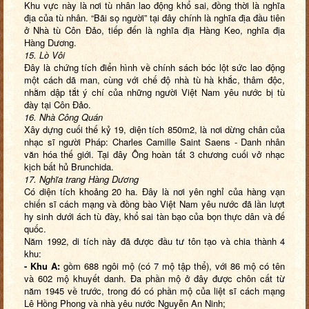
Khu vực này là nơi tù nhân lao động khổ sai, đồng thời là nghĩa
địa của tù nhân. “Bãi sọ người” tại đây chính là nghĩa địa đầu tiên
ở Nhà tù Côn Đảo, tiếp đến là nghĩa địa Hàng Keo, nghĩa địa
Hàng Dương.
15. Lò Vôi
Đây là chứng tích điển hình về chính sách bóc lột sức lao động
một cách dã man, cùng với chế độ nhà tù hà khắc, thâm độc,
nhằm dập tắt ý chí của những người Việt Nam yêu nước bị tù
đày tại Côn Đảo.
16. Nhà Công Quán
Xây dựng cuối thế kỷ 19, diện tích 850m2, là nơi dừng chân của
nhạc sĩ người Pháp: Charles Camille Saint Saens - Danh nhân
văn hóa thế giới. Tại đây Ông hoàn tất 3 chương cuối vở nhạc
kịch bất hủ Brunchida.
17. Nghĩa trang Hàng Dương
Có diện tích khoảng 20 ha. Đây là nơi yên nghỉ của hàng vạn
chiến sĩ cách mạng và đồng bào Việt Nam yêu nước đã lần lượt
hy sinh dưới ách tù đày, khổ sai tàn bạo của bọn thực dân và đế
quốc.
Năm 1992, di tích này đã được đầu tư tôn tạo và chia thành 4
khu:
- Khu A:
gồm 688 ngôi mộ (có 7 mộ tập thể), với 86 mộ có tên
và 602 mộ khuyết danh. Đa phần mộ ở đây được chôn cất từ
năm 1945 về trước, trong đó có phần mộ của liệt sĩ cách mạng
Lê Hồng Phong và nhà yêu nước Nguyễn An Ninh;