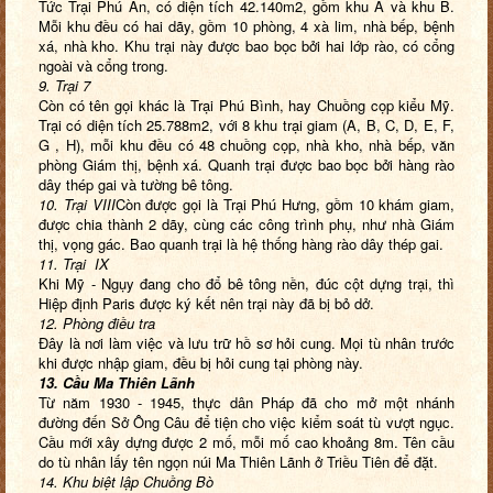
Tức Trại Phú An, có diện tích 42.140m2, gồm khu A và khu B.
Mỗi khu đều có hai dãy, gồm 10 phòng, 4 xà lim, nhà bếp, bệnh
xá, nhà kho. Khu trại này được bao bọc bởi hai lớp rào, có cổng
ngoài và cổng trong.
9. Trại 7
Còn có tên gọi khác là Trại Phú Bình, hay Chuồng cọp kiểu Mỹ.
Trại có diện tích 25.788m2, với 8 khu trại giam (A, B, C, D, E, F,
G , H), mỗi khu đều có 48 chuồng cọp, nhà kho, nhà bếp, văn
phòng Giám thị, bệnh xá. Quanh trại được bao bọc bởi hàng rào
dây thép gai và tường bê tông.
10. Trại VIII
Còn được gọi là Trại Phú Hưng, gồm 10 khám giam,
được chia thành 2 dãy, cùng các công trình phụ, như nhà Giám
thị, vọng gác. Bao quanh trại là hệ thống hàng rào dây thép gai.
11. Trại IX
Khi Mỹ - Ngụy đang cho đổ bê tông nền, đúc cột dựng trại, thì
Hiệp định Paris được ký kết nên trại này đã bị bỏ dở.
12. Phòng điều tra
Đây là nơi làm việc và lưu trữ hồ sơ hỏi cung. Mọi tù nhân trước
khi được nhập giam, đều bị hỏi cung tại phòng này.
13. Cầu Ma Thiên Lãnh
Từ năm 1930 - 1945, thực dân Pháp đã cho mở một nhánh
đường đến Sở Ông Câu để tiện cho việc kiểm soát tù vượt ngục.
Cầu mới xây dựng được 2 mố, mỗi mố cao khoảng 8m. Tên cầu
do tù nhân lấy tên ngọn núi Ma Thiên Lãnh ở Triều Tiên để đặt.
14. Khu biệt lập Chuồng Bò