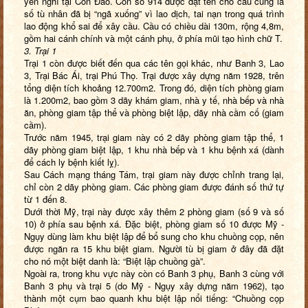
yên nghỉ tại Côn Đảo. Con số 914 được đặt tên cho cầu cũng là
số tù nhân đã bị “ngã xuống” vì lao dịch, tai nạn trong quá trình
lao động khổ sai để xây cầu. Cầu có chiều dài 130m, rộng 4,8m,
gồm hai cánh chính và một cánh phụ, ở phía mũi tạo hình chữ T.
3. Trại 1
Trại 1 còn được biết đến qua các tên gọi khác, như Banh 3, Lao
3, Trại Bác Ái, trại Phú Thọ. Trại được xây dựng năm 1928, trên
tổng diện tích khoảng 12.700m2. Trong đó, diện tích phòng giam
là 1.200m2, bao gồm 3 dãy khám giam, nhà y tế, nhà bếp và nhà
ăn, phòng giam tập thể và phòng biệt lập, dãy nhà cầm cố (giam
cầm).
Trước năm 1945, trại giam này có 2 dãy phòng giam tập thể, 1
dãy phòng giam biệt lập, 1 khu nhà bếp và 1 khu bệnh xá (dành
để cách ly bệnh kiết lỵ).
Sau Cách mạng tháng Tám, trại giam này được chỉnh trang lại,
chỉ còn 2 dãy phòng giam. Các phòng giam được đánh số thứ tự
từ 1 đến 8.
Dưới thời Mỹ, trại này được xây thêm 2 phòng giam (số 9 và số
10) ở phía sau bệnh xá. Đặc biệt, phòng giam số 10 được Mỹ -
Ngụy dùng làm khu biệt lập để bổ sung cho khu chuồng cọp, nên
được ngăn ra 15 khu biệt giam. Người tù bị giam ở đây đã đặt
cho nó một biệt danh là: “Biệt lập chuồng gà”.
Ngoài ra, trong khu vực này còn có Banh 3 phụ, Banh 3 cùng với
Banh 3 phụ và trại 5 (do Mỹ - Ngụy xây dựng năm 1962), tạo
thành một cụm bao quanh khu biệt lập nổi tiếng: “Chuồng cọp