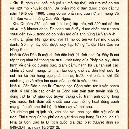
- Khu B:
gồm 695 ngôi mộ (có 17 mộ tập thể), với 275 mộ có tên
và 420 mộ khuyết danh. Đa phần mộ ở đây được chôn cất từ
năm 1945 đến 1960, trong đó có phần mộ của nữ anh hùng Võ
Thị Sáu và anh hùng Cao Văn Ngọc;
- Khu C: gồm 372 ngôi mộ (có 1 mộ tập thể), với 329 mộ có tên
và 43 mộ khuyết danh. Đa phần mộ ở đây được chôn cất từ năm
1960 đến 1975, trong đó có phần mộ của anh hùng Lê Văn Việt;
- Khu D: gồm 148 ngôi mộ, với 11 mộ có tên và 137 mộ khuyết
danh. Số mộ này đều được quy tập từ nghĩa địa Hòn Cau và
Hàng Keo.
Nhà tù Côn Đảo là một di tích đặc biệt (di tích nhà tù). Đây là nơi
tập trung nhất hệ thống cai trị tù khét tiếng của Pháp và Mỹ, điển
hình về chế độ cưỡng bức, giam cầm, hành hạ và tàn sát các
chiến sỹ cách mạng, tù nhân lao động khổ sai đến kiệt sức; là
nơi mà kẻ thù hung bạo phải run sợ trước khí phách, khí tiết
cách mạng và niềm lạc quan của người tù yêu nước.
Nhà tù Côn Đảo cũng là "Trường học Cộng sản" rèn luyện phẩm
chất, ý chí của các chiến sĩ Cộng sản
trên trận tuyến nhà tù
,
đồng thời là nơi giáo dục truyền thống đấu tranh anh dũng, lòng
yêu nước, tinh thần bất khuất của các thế hệ hoạt động cách
mạng tiền bối cho thế hệ trẻ hôm nay và mai sau.
Với những giá trị lịch sử, văn hóa và khoa học đặc biệt của di
tích,
Thủ tướng Chính phủ đã quyết định xếp hạng
Di tích lịch sử
Nhà tù Côn Đảo là Di tích quốc gia đặc biệt (Quyết định số
548/QĐ-TTg, ngày 10/5/2012).