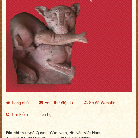
Trang chủ
Hòm thư điện tử
Sơ đồ Website
Tìm kiếm
Liên hệ
Địa chỉ:
51 Ngô Quyền, Cửa Nam, Hà Nội, Việt Nam