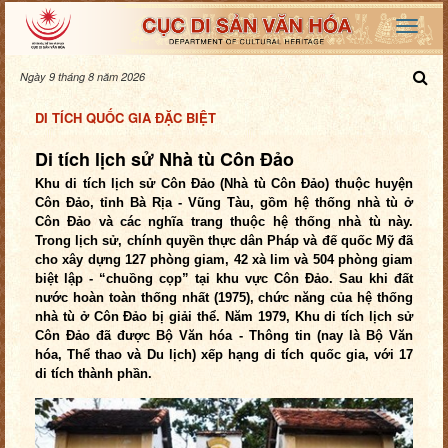
Ngày 9 tháng 8 năm 2026
DI TÍCH QUỐC GIA ĐẶC BIỆT
Di tích lịch sử Nhà tù Côn Đảo
Khu di tích lịch sử Côn Đảo (Nhà tù Côn Đảo) thuộc huyện
Côn Đảo, tỉnh Bà Rịa - Vũng Tàu, gồm hệ thống nhà tù ở
Côn Đảo và các nghĩa trang thuộc hệ thống nhà tù này.
Trong lịch sử, chính quyền thực dân Pháp và đế quốc Mỹ đã
cho xây dựng 127 phòng giam, 42 xà lim và 504 phòng giam
biệt lập - “chuồng cọp” tại khu vực Côn Đảo. Sau khi đất
nước hoàn toàn thống nhất (1975), chức năng của hệ thống
nhà tù ở Côn Đảo bị giải thể. Năm 1979, Khu di tích lịch sử
Côn Đảo đã được Bộ Văn hóa - Thông tin (nay là Bộ Văn
hóa, Thể thao và Du lịch) xếp hạng di tích quốc gia, với 17
di tích thành phần.