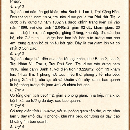
Pháp”.
4. Trại 2
Trại còn có các tên gọi khác, như Banh 1, Lao 1, Trại Cộng Hòa.
Đến tháng 11 năm 1974, trại này được gọi là trại Phú Hải. Trại 2
được xây dựng từ năm 1862 và được chỉnh trang kiên cố vào
năm 1896, với diện tích 12.040m2, gồm 02 dãy khám giam, 20
xà lim, bệnh xá, nhà nguyện, giảng đường, khu đập đá, câu lạc
bộ, nhà Giám thị... , được bao bọc bởi bốn bức tường cao hơn
4m, xung quanh bố trí nhiều bốt gác. Đây là trại giam lớn và cổ
nhất ở Côn Đảo.
5. Trại 3
Trại còn được biết đến qua các tên gọi khác, như Banh 2, Lao 2,
Trại Nhân Vị, Trại 3, Trại Phú Sơn. Trại được xây dựng năm
1916, nằm cạnh Banh 1, với diện tích 13.228m2, gồm 13 khám
lớn, 14 xà lim, 1 phòng hớt tóc, miếu thờ, phòng y tế, nhà bếp,
phòng Giám thị, câu lạc bộ và khuôn viên cây xanh, bao quanh
là hệ thống tường đá (cao 4m) và nhiều bốt gác.
6. Trại 4
Có tổng diện tích 5804m2, gồm 8 phòng giam, nhà bếp, nhà kho,
bệnh xá, có tường đá dày, cao bao quanh.
7. Trại 5
Có tổng diện tích 3.594m2, với 12 phòng giam tập thể, được chia
làm 3 dãy (mỗi dãy 4 phòng), khu nhà bếp, có tường đá dày, cao
khoảng 4m bao quanh.
8. Trại 6