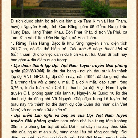
Di tích được phân bố trên địa bàn 2 xã Tam Kim và Hoa Thám,
huyện Nguyên Bình, tỉnh Cao Bằng, gồm 05 điểm: Rừng Trần
Hưng Đạo, Hang Thẳm Khẩu, Đồn Phai Khắt, di tích Vạ Phá, xã
Tam Kim và di tích Đồn Nà Ngần, xã Hoa Thám.
1. Rừng Trần Hưng Đạo:
là khu rừng nguyên sinh, diện tích
201,7 ha, có địa thế hiểm trở
“Tiến khả dĩ công, thoái khả dĩ
thủ”,
thuận lợi cho việc đánh du kích và rút lui. Cụm di tích này
bao gồm 4 địa điểm quan trọng:
- Địa điểm thành lập Đội Việt Nam Tuyên truyền Giải phóng
quân (22/12/1944):
là khu đất bằng - nơi ghi dấu sự kiện thành
lập đội VNTTGPQ. Tại địa điểm này, năm 1994, đã dựng một nhà
Bia trung tâm với 2 tầng 8 mái. Bia có 4 mặt, cao 1,3m, rộng
0,76m, khắc toàn văn Chỉ thị thành lập đội Việt Nam Tuyên
truyền Giải phóng quân của lãnh tụ Nguyễn Ái Quốc; 10 lời thề
danh dự do đồng chí Võ Nguyên Giáp đọc trong Lễ tuyên thệ
(sau này trở thành lời thề danh dự của Quân đội nhân dân Việt
Nam) và danh sách 34 chiến sĩ.
- Địa điểm Lán nghỉ và bếp ăn của Đội Việt Nam Tuyên
truyền Giải phóng quân
:
nằm cách nhà bia trung tâm khoảng
30m, mô phỏng lán trại cũ của Đội - hai dãy nhà xây theo kiểu
nhà của người miền xuôi, bằng chất liệu bê tông cốt thép. Đối
diện lán nghỉ là dãy nhà bếp ăn của Đội Việt Nam Tuyên truyền