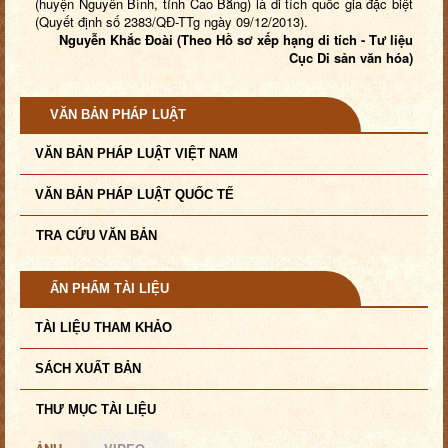
(huyện Nguyên Bình, tỉnh Cao Bằng) là di tích quốc gia đặc biệt
(Quyết định số 2383/QĐ-TTg ngày 09/12/2013).
Nguyễn Khắc Đoài (Theo Hồ sơ xếp hạng di tích - Tư liệu
Cục Di sản văn hóa)
VĂN BẢN PHÁP LUẬT
VĂN BẢN PHÁP LUẬT VIỆT NAM
VĂN BẢN PHÁP LUẬT QUỐC TẾ
TRA CỨU VĂN BẢN
ẤN PHẨM TÀI LIỆU
TÀI LIỆU THAM KHẢO
SÁCH XUẤT BẢN
THƯ MỤC TÀI LIỆU