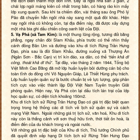
thế địch biến thành một đồn lính. Đây là ngôi nhà sàn 3 gian, 2
chái lợp ngói máng kiên cố nhất trong bản, có hàng rào kín mấy
lớp xung quanh. Sau khi ta chiếm đồn, vài tháng sau ông Phó lý
Pảo đã chuyển hẳn ngôi nhà này sang một quả đồi khác. Hiện
nay ngôi nhà cũ không còn, tại địa điểm này, đã được xây dựng
một nhà bia ghi dấu chiến công oanh liệt của Đội.
5. Vạ Phá (xã Tam Kim):
là một thung lũng rộng, tương đối bằng
phẳng, ngay chân đồi Slam Khẩu, phía trước có thể nhìn thấy
cánh đồng Bản Um và đường vào khu di tích Rừng Trần Hưng
Đạo, phía sau là đồi Slam Khẩu, đường xuống xã Thượng Ân
(Ngân Sơn - Bắc Cạn) vị trí kín đáo, xa dân, có thể
“tiến khả dĩ
công, thoái khả dĩ thủ
”. Tại đây, vào tháng 2 năm 1944, Tổng bộ
Việt Minh Cao Bằng đã mở lớp huấn luyện bồi dưỡng cán bộ cho
toàn tỉnh do đồng chí Võ Nguyên Giáp, Lê Thiết Hùng phụ trách.
Lớp huấn luyện quân sự là bước chuẩn bị về lực lượng, góp phần
tích cực vào việc thành lập Đội Việt Nam Tuyên truyền Giải
phóng quân. Hiện nay, Vạ Phá còn lại dấu tích lán trại của lớp
học quân sự, có diện tích khoảng 150m2.
Khu di tích lịch sử Rừng Trần Hưng Đạo có giá trị đặc biệt quan
trọng trong hệ thống các di tích về lịch sử quân sự và cách
mạng Việt Nam. Ngoài những giá trị lịch sử, văn hoá, Khu di tích
này còn là thắng cảnh với sơn thuỷ hữu tình, thời tiết ôn hoà, là
điểm đến của du khách trong và ngoài nước.
Với những giá trị đặc biệt của Khu di tích, Thủ tướng Chính phủ
đã quyết định xếp hạng Di tích lịch sử Rừng Trần Hưng Đạo