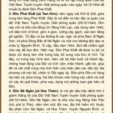
Việt Nam Tuyên truyền Giải phóng quân vào ngày 24/12/1944 để
chuẩn bị đánh Đồn Phai Khắt.
3. Đồn Phai Khắt (xã Tam Kim):
nằm ngay sát tỉnh lộ 202, giữa
trung tâm làng Phai Khắt. Đây là nơi diễn ra trận đầu ra quân của
đội Việt Nam Tuyên truyền Giải phóng quân (25/12/1944). Đồn
này vốn là nhà của đồng chí Nông Văn Lạc, xây dựng năm 1940,
với diện tích 210m2, gồm 4 gian, tường xây gạch, sàn làm bằng
gỗ nghiến. Từ đây có ba đường đi các ngả: về phía Nam đi Ngân
Sơn, về phía Đông Bắc đi Nà Ngần và một con đường độc đạo ra
châu lỵ Nguyên Bình. Vì vậy, đầu năm 1944, địch đã chiếm ngôi
nhà này để làm đồn. Hiện nay, Đồn Phai Khắt đã được tu bổ và
được sử dụng làm nhà trưng bày bổ sung của khu di tích. Tại
đây, có trưng bày hình ảnh, hiện vật tái hiện buổi Lễ thành lập,
những hoạt động của Đội và tình cảm chân thành, gắn bó, giúp
đỡ về vật chất cũng như tinh thần của nhân dân các dân tộc địa
phương với cán bộ, chiến sĩ Đội ngày ấy. Bốn phía Đồn có hàng
rào bảo vệ; phía trong, hai bên khuôn viên trồng cây cảnh và một
số cây ăn quả khác; phía sau, dựng mô phỏng trạm gác bảo vệ
Đồn.
4. Đồn Nà Ngần (xã Hoa Thám):
là nơi ghi dấu trận đánh thứ 2
giành thắng lợi của Đội Việt Nam Tuyên truyền Giải phóng quân
(26/12/1944). Đồn Nà Ngần vốn là nhà của ông Nông Văn Pảo
(tức phó lý Pảo), nằm trên một đồi cao, địa thế hiểm trở, thuộc
địa phận xóm Nà Ngần, xã Hoa Thám, huyện Nguyên Bình, vì