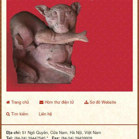
Trang chủ
Hòm thư điện tử
Sơ đồ Website
Tìm kiếm
Liên hệ
Địa chỉ:
51 Ngô Quyền, Cửa Nam, Hà Nội, Việt Nam
Tel:
(84-24) 39447540 *
Fax:
(84-24) 39439929