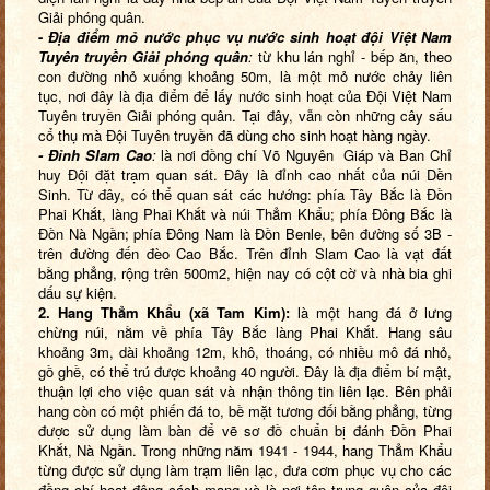
Giải phóng quân.
-
Địa điểm mỏ nước phục vụ nước sinh hoạt đội Việt Nam
Tuyên truyền Giải phóng quân
:
từ khu lán nghỉ - bếp ăn, theo
con đường nhỏ xuống khoảng 50m, là một mỏ nước chảy liên
tục, nơi đây là địa điểm để lấy nước sinh hoạt của Đội Việt Nam
Tuyên truyền Giải phóng quân. Tại đây, vẫn còn những cây sấu
cổ thụ mà Đội Tuyên truyền đã dùng cho sinh hoạt hàng ngày.
- Đỉnh Slam Cao
:
là nơi đồng chí Võ Nguyên Giáp và Ban Chỉ
huy Đội đặt trạm quan sát. Đây là đỉnh cao nhất của núi Dền
Sinh. Từ đây, có thể quan sát các hướng: phía Tây Bắc là Đồn
Phai Khắt, làng Phai Khắt và núi Thẳm Khẩu; phía Đông Bắc là
Đồn Nà Ngần; phía Đông Nam là Đồn Benle, bên đường số 3B -
trên đường đến đèo Cao Bắc. Trên đỉnh Slam Cao là vạt đất
bằng phẳng, rộng trên 500m2, hiện nay có cột cờ và nhà bia ghi
dấu sự kiện.
2.
Hang Thẳm Khẩu (xã Tam Kim):
là một hang đá ở lưng
chừng núi, nằm về phía Tây Bắc làng Phai Khắt. Hang sâu
khoảng 3m, dài khoảng 12m, khô, thoáng, có nhiều mô đá nhỏ,
gồ ghề, có thể trú được khoảng 40 người. Đây là địa điểm bí mật,
thuận lợi cho việc quan sát và nhận thông tin liên lạc. Bên phải
hang còn có một phiến đá to, bề mặt tương đối bằng phẳng, từng
được sử dụng làm bàn để vẽ sơ đồ chuẩn bị đánh Đồn Phai
Khắt, Nà Ngần. Trong những năm 1941 - 1944, hang Thẳm Khẩu
từng được sử dụng làm trạm liên lạc, đưa cơm phục vụ cho các
đồng chí hoạt động cách mạng và là nơi tập trung quân của đội