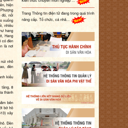
ên, hiện
Trang Thông tin điện tử đang trong quá trình
, Phượng
nâng cấp. Tổ chức, cá nhâ...
 đó, nổi
éo xuống
i, nhiều
như hang
ệt, Hang
i có đèn
n là nơi
 núi nhỏ
ao, đền
ành kiểu
 tầng, 8
ia thành
nằm bên
ới bờ hồ
613) xây
nhỏ. Đền