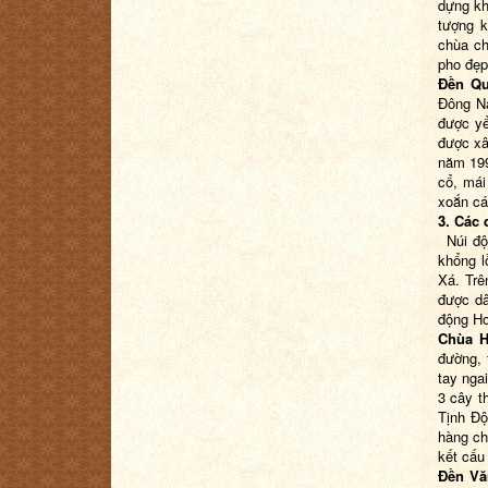
dựng kh
tượng 
chùa ch
pho đẹp
Đền Q
Đông Na
được yể
được xâ
năm 199
cổ, mái
xoắn cá
3. Các 
Núi độn
khổng l
Xá. Trê
được dâ
động Ho
Chùa H
đường, 
tay nga
3 cây t
Tịnh Độ
hàng ch
kết cấu
Đền V