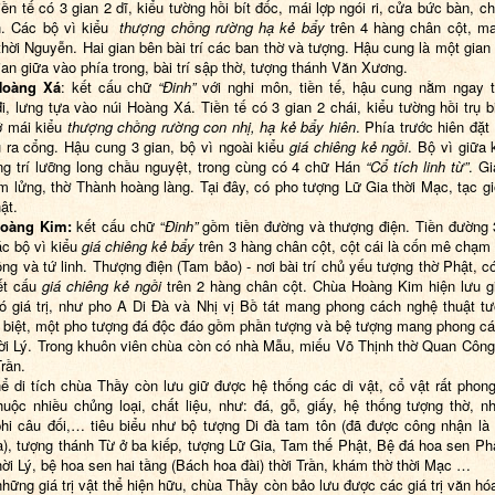
iền tế có 3 gian 2 dĩ, kiểu tường hồi bít đốc, mái lợp ngói ri, cửa bức bàn, c
n. Các bộ vì kiểu
thượng chồng rường hạ
kẻ bẩy
trên 4 hàng chân cột, m
thời Nguyễn. Hai gian bên bài trí các ban thờ và tượng. Hậu cung là một gian
gian giữa vào phía trong, bài trí sập thờ, tượng thánh Văn Xương.
Hoàng Xá
: kết cấu chữ
“Đinh”
với nghi môn, tiền tế, hậu cung nằm ngay t
i, lưng tựa vào núi Hoàng Xá. Tiền tế có 3 gian 2 chái, kiểu tường hồi trụ b
ỡ mái kiểu
thượng chồng rường
con nhị, hạ kẻ bẩy hiên
. Phía trước hiên đặt
 ra cổng. Hậu cung 3 gian, bộ vì ngoài kiểu
giá chiêng kẻ ngồi
. Bộ vì giữa
ang trí lưỡng long chầu nguyệt, trong cùng có 4 chữ Hán
“Cổ tích linh từ”
. Gi
m lửng, thờ Thành hoàng làng. Tại đây, có pho tượng Lữ Gia thời Mạc, tạc g
ật.
oàng Ki
m:
kết cấu chữ “
Đinh”
gồm tiền đường và thượng điện. Tiền đường 
ác bộ vì kiểu
giá chiêng kẻ bẩy
trên 3 hàng chân cột, cột cái là cốn mê chạm 
ồng và tứ linh. Thượng điện (Tam bảo) - nơi bài trí chủ yếu tượng thờ Phật, có
ết cấu
giá chiêng kẻ ngồi
trên 2 hàng chân cột. Chùa Hoàng Kim hiện lưu g
ó giá trị, như pho A Di Đà và Nhị vị Bồ tát mang phong cách nghệ thuật tư
 biệt, một pho tượng đá độc đáo gồm phần tượng và bệ tượng mang phong c
hời Lý. Trong khuôn viên chùa còn có nhà Mẫu, miếu Võ Thịnh thờ Quan Côn
rần.
ể di tích chùa Thầy còn lưu giữ được hệ thống các di vật, cổ vật rất phon
huộc nhiều chủng loại, chất liệu, như: đá, gỗ, giấy, hệ thống tượng thờ, n
hi câu đối,… tiêu biểu như bộ tượng Di đà tam tôn (đã được công nhận là
a), tượng thánh Từ ở ba kiếp, tượng Lữ Gia, Tam thế Phật, Bệ đá hoa sen Ph
thời Lý, bệ hoa sen hai tầng (Bách hoa đài) thời Trần, khám thờ thời Mạc …
hững giá trị vật thể hiện hữu, chùa Thầy còn bảo lưu được các giá trị văn hóa