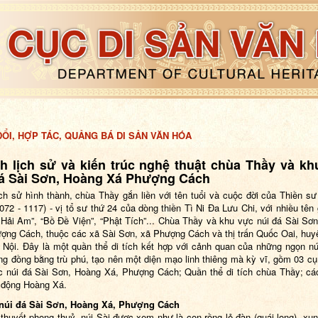
ỔI, HỢP TÁC, QUẢNG BÁ DI SẢN VĂN HÓA
ch lịch sử và kiến trúc nghệ thuật chùa Thầy và k
đá Sài Sơn, Hoàng Xá Phượng Cách
ịch sử hình thành, chùa Thầy gắn liền với tên tuổi và cuộc đời của Thiền s
072 - 1117) - vị tổ sư thứ 24 của dòng thiền Tì Ni Đa Lưu Chi, với nhiều tên 
Hải Am”, “Bồ Đề Viện”, “Phật Tích”... Chùa Thầy và khu vực núi đá Sài Sơ
ợng Cách, thuộc các xã Sài Sơn, xã Phượng Cách và thị trấn Quốc Oai, hu
 Nội. Đây là một quần thể di tích kết hợp với cảnh quan của những ngọn nú
ng đồng bằng trù phú, tạo nên một diện mạo linh thiêng mà kỳ vĩ, gồm 03 c
 núi đá Sài Sơn, Hoàng Xá, Phượng Cách; Quần thể di tích chùa Thầy; các
i động Hoàng Xá.
 núi đá Sài Sơn, Hoàng Xá, Phượng Cách
uyết phong thuỷ, núi Sài được xem như là con rồng lẻ đàn (quái long), xu