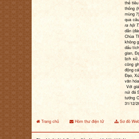
thể tiê
thống (
mùng 7)
qua câu
ra hội 
dẫn (đá
Chùa Th
không g
dấu tíc
gian, Đ
lịch sử
cũng gh
động cá
Đạo, Xứ
văn hóa
Với giá
núi đá 
tướng C
31/12/2
Trang chủ
Hòm thư điện tử
Sơ đồ Web