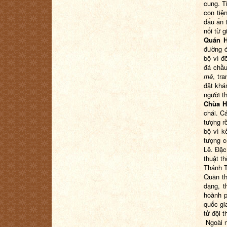
cung. T
con tiệ
dấu ấn 
nối từ 
Quán 
đường đ
bộ vì đ
đá chầu
mê
, tr
đặt khá
người th
Chùa H
chái. C
tượng r
bộ vì k
tượng c
Lê. Đặc
thuật t
Thánh T
Quần th
dạng, t
hoành p
quốc gi
tử đội 
Ngoài n