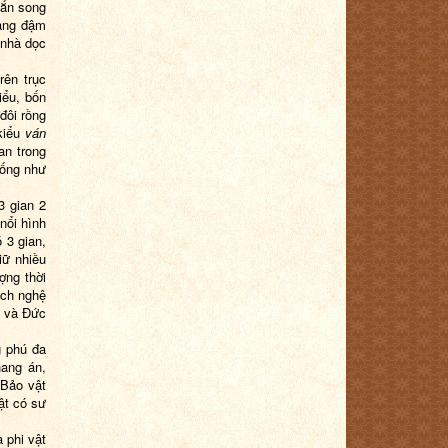
hắn song
ang đậm
 nhà dọc
rên trục
iểu, bốn
 đôi rồng
 kiểu
ván
an trong
iống như
3 gian 2
nổi hình
 3 gian,
iữ nhiều
ợng thời
ách nghệ
g và Đức
g phú đa
hang án,
 Bảo vật
ật có sư
 phi vật