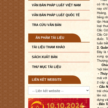
có 18 n
VĂN BẢN PHÁP LUẬT VIỆT NAM
nay chỉ
Hoàng, 
VĂN BẢN PHÁP LUẬT QUỐC TẾ
tiếng n
tận Hoà
TRA CỨU VĂN BẢN
loại th
Cắc Cớ,
Cắc Cớ 
ẤN PHẨM TÀI LIỆU
đuốc. T
tuẫn tiế
2. Quầ
TÀI LIỆU THAM KHẢO
Đây là 
xung q
SÁCH XUẤT BẢN
Thượng,
Ch
THƯ MỤC TÀI LIỆU
“
nội tiề
-
Thủy
mái với
LIÊN KẾT WEBSITE
2 cấp: 
-
Cầu N
trái ch
lên núi
dựng và
-
Đền T