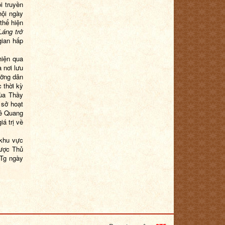
i truyền
hội ngày
thể hiện
Láng trở
gian hấp
hiện qua
 nơi lưu
ưỡng dân
 thời kỳ
hùa Thầy
 sở hoạt
Lê Quang
á trị về
 khu vực
được Thủ
TTg ngày