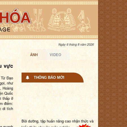
Ngày 6 tháng 8 năm 2026
ẢNH
VIDEO
hu vực
ư Từ Đạo
THÔNG BÁO MỚI
gọi, như
n, Hoàng
yện Quốc
i thấp ở
ụm điểm:
 di tích
Bồi dưỡng, tập huấn nâng cao nhận thức và
kiến thức chuyên môn nghiệp ...
ng quanh