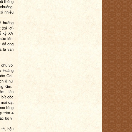
hệ thống
chuông,
có nhiều
ề hướng
(xá lợi)
hế kỷ XV
sửa lớn,
y đá ong
a lá vân
 chú voi
là Hoàng
uốc Oai,
ch ở núi
ng Kim.
ồm: tiền
 bít đốc
 mái đặt
heo tông
ẩy
trên 4
ác bộ vì
 tế, hậu