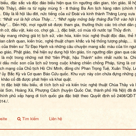
u biểu, đặc sắc và độc đáo biểu hiện qua tín ngưỡng dân gian, tôn giáo, lễ hộ
Hội Thầy), diễn ra từ ngày mùng 5 - 8 tháng Ba Âm lịch hàng năm (chính 
. Đây là lễ hội lâu đời, nức tiếng của xứ Đoài và kinh thành Thăng Long xưa 
: “
Nhất vui là hội chùa Thầy
…”, “
Nhớ ngày mồng bẩy tháng
B
a/Trở vào hội 
Thầy
”... Đến Hội, mọi người sẽ được tham gia, thưởng thức các trò chơi dân 
nh cờ, đấu vật, kéo co, chọi gà…), đặc biệt, có múa rối nước tại Thủy đình.
ầy mang những giá trị lịch sử, văn hóa, kiến trúc nghệ thuật độc đáo, thể 
ian cảnh quan, kiến trúc, nghệ thuật chạm khắc và hệ thống tượng pháp,… là
h của thiền sư Từ Đạo Hạnh và những câu chuyện mang sắc màu của tín ng
ạo giáo, Phật giáo, thể hiện sự dung hội tôn giáo, tín ngưỡng dân gian qua các
, là một trong những nơi thờ “tiền Phật, hậu Thánh” sớm nhất nước ta. C
i dấu mốc son của lịch sử trong cuộc kháng chiến chống Pháp, từng là cơ
ch mạng của Chủ tịch Hồ Chí Minh, đồng chí Phan Trọng Tuệ, Xuân Thủy, 
 ủy Bắc Kỳ và Cơ quan Báo Cứu quốc. Khu vực này còn chứa đựng những gi
 khảo cổ đã được phát hiện và khai quật.
 trị đặc biệt tiêu biểu, di tích lịch sử và kiến trúc nghệ thuật Chùa Thầy và
Sài Sơn, Hoàng Xá, Phượng Cách (huyện Quốc Oai, thành phố Hà Nội) đã 
hính phủ xếp hạng di tích quốc gia đặc biệt theo Quyết định số 2408/QĐ-
014./.
site
Tìm kiếm
Liên hệ