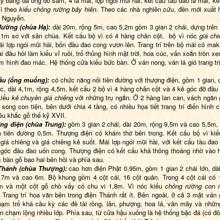
y bằng đá ong đỏ sẫm, 4 lá mái, lợp ngói mũi hài, kết cấu tàu đao lá mái, kế
ì theo
kiểu chồng rường bảy hiên
. Theo các nhà nghiên cứu, đền mới xuất 
i Nguyễn.
đường (chùa Hạ):
dài 20m, rộng 5m, cao 5,2m gồm 3 gian 2 chái, dựng trên
1m so với sân chùa. Kết cấu bộ vì có 4 hàng chân cột, bộ vì nóc
giá chi
ái lợp ngói mũi hài, bốn đầu đao cong vươn lên. Trang trí trên bộ mái có maka
i đầu hồi làm kiểu vỉ ruồi, trổ thủng hình mặt trời, hoa cúc, vấn xoắn tròn xe
 hình đao mác. Hệ thống cửa kiểu bức bàn. Ở ván nong, ván lá gió trang trí 
ầu (
ố
ng muống):
có chức năng nối tiền đường với thượng điện, gồm 1 gian, 
c, dài 4,1m, rộng 4,5m, kết cấu 2 bộ vì 4 hàng chân cột và 4 kẻ góc đỡ đầu
kiểu
kẻ chuyền giá
chiêng
với những trụ ngắn. Ở 2 hàng lan can, vách ngăn 
n song con tiện, bên dưới chia 4 tầng, có nhiều họa tiết trang trí điển hình 
iêu khắc gỗ thế kỷ XVII.
g điện (chùa Trung):
gồm 3 gian 2 chái, dài 20m, rộng 9,5m và cao 5,5m,
 tiền đường 0,5m. Thượng điện có khám thờ bên trong. Kết cấu bộ vì ki
 giá chiêng và giá chiêng kẻ suốt. Mái lợp ngói mũi hài, với kết cấu tàu đao 
 góc đầu đao uốn cong. Thượng điện có kết cấu khá thông thoáng nhờ vào 
 bàn gỗ bao hai bên hồi và phía sau.
T
hánh (chùa Thượng):
cao hơn điện Phật 0,95m, gồm 1 gian 2 chái lớn, dà
,7m và cao 6m. Bộ khung gồm 4 cột cái, 16 cột quân. Trong 4 cột cái có 
m và một cột gỗ chò vẩy có chu vi 1,8m. Vì nóc kiểu
chồng rường con n
. Trang trí hoa văn bên trong điện Thánh rất ít. Bên ngoài, ở cả 3 mặt ván
ạm trổ khá cầu kỳ các đề tài rồng, lân, phượng, hoa lá, vân mây và nhữ
n chạm lộng nhiều lớp. Phía sau, từ cửa hậu xuống là hệ thống bậc đá (có đô