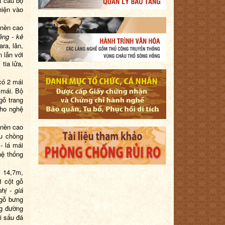
t cấu bộ
hiện vào
 nền cao
êng - kẻ
ra, lân,
n lẫn với
tia lửa,
có 2 mái
 mái. Bộ
gỗ trang
cho nghệ
 nền cao
ểu chồng
- lá mái
hệ thống
i 14,7m,
1 cột gỗ
hị - giá
 gỗ bưng
ng đường
i sấu đá