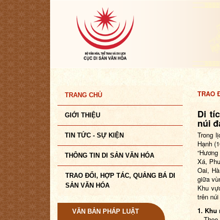
TRAO Đ
TRANG CHỦ
Di tí
GIỚI THIỆU
núi 
Trong l
TIN TỨC - SỰ KIỆN
Hạnh (1
“Hương 
THÔNG TIN DI SẢN VĂN HÓA
Xá, Phư
Oai, Hà
TRAO ĐỔI, HỢP TÁC, QUẢNG BÁ DI
giữa vù
SẢN VĂN HÓA
Khu vực
trên nú
1. Khu
VĂN BẢN PHÁP LUẬT
Theo th