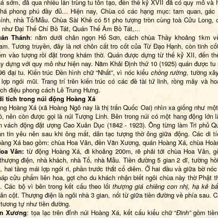
á sớm, đã qua nhiều lần trùng tu tôn tạo, đến thế kỷ XVII đã có quy mô và 
khá phong phú đầy đủ… Hiện nay, Chùa có các hạng mục: tam quan, gác 
ính, nhà Tổ/Mẫu. Chùa Sài Khê có 51 pho tượng tròn cùng toà Cửu Long, 
 như Đại Thế Chí Bồ Tát, Quán Thế Âm Bồ Tát,...
uán Thánh
: nằm dưới chân ngọn Hổ Sơn, cách chùa Thầy khoảng 1km v
m. Tương truyền, đây là nơi chôn cất tro cốt của Từ Đạo Hạnh, còn tinh cốt 
m vào tượng rồi đặt trong khám thờ. Quán được dựng từ thế kỷ XII, đến t
y dựng với quy mô như hiện nay. Năm Khải Định thứ 10 (1925) quán được tu 
6 đại tu. Kiến trúc Đền hình chữ “Nhất”, vì nóc kiểu
chồng rường
, tường xâ
 lợp ngói mũi. Trang trí trên kiến trúc có các đề tài tứ linh, rồng mây và ho
ch điệu phong cách Lê Trung Hưng.
di tích trong núi động Hoàng Xá
g Hoàng Xá (xã Hoàng Ngô nay là thị trấn Quốc Oai) nhìn xa giống như một
ồ, nên còn được gọi là núi Tượng Linh. Bên trong núi có một hang động lớn 
n vách động đặt ượng Cao Xuân Dục (1842 - 1923). Ông từng làm Tri phủ Q
n tin yêu nên sau khi ông mất, dân tạc tượng thờ ông giữa động. Các di tí
àng Xá bao gồm: chùa Hoa Vân, đền Văn Xương, quán Hoàng Xá, chùa Hoà
oa Vân
:
từ động Hoàng Xá, đi khoảng 200m, rẽ phải tới chùa Hoa Vân, g
thượng điện, nhà khách, nhà Tổ, nhà Mẫu. Tiền đường 5 gian 2 dĩ, tường hồi
i, hai tầng mái lợp ngói ri, phần trước thắt cổ diêm. Ở hai đầu và giữa bờ nóc
háp cửu phẩm liên hoa, gợi cho du khách nhận biết ngôi chùa này thờ Phật t
. Các bộ vì bên trong kết cấu theo lối
thượng giá chiêng con
nhị, hạ kẻ b
ân cột. Thượng điện là ngôi nhà 3 gian, nối từ giữa tiền đường về phía sau. C
 tương tự như tiền đường.
ăn Xương
: tọa lạc trên đỉnh núi Hoàng Xá, kết cấu kiểu chữ “
Đinh”
gồm tiền