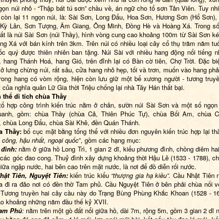
gọn núi nhỏ - “Thập bát tú sơn” chầu về, án ngữ cho tổ sơn Tản Viên. Tuy nhi
 còn lại 11 ngọn núi, là: Sài Sơn, Long Đẩu, Hoa Sơn, Hương Sơn (Hổ Sơn)
Kỳ Lân, Sơn Tượng, Âm Giang, Ông Minh, Đồng Hè và Hoàng Xá. Trong số
hất là núi Sài Sơn (núi Thầy), hình vòng cung cao khoảng 100m từ Sài Sơn k
ng Xá với bán kính trên 3km. Trên núi có nhiều loại cây cổ thụ trăm năm tuổ
uốc quý được thiên nhiên ban tặng. Núi Sài với nhiều hang động nổi tiếng 
 hang Thánh Hoá, hang Gió, trên đỉnh lại có Bàn cờ tiên, Chợ Trời. Đặc bi
ở lưng chừng núi, rất sâu, cửa hang nhỏ hẹp, tối và trơn, muốn vào hang phả
rong hang có vòm rộng, hiện còn lưu giữ một bể xương người - tương truyề
t của nghĩa quân Lữ Gia thời Triệu chống lại nhà Tây Hán thất bại.
n thể
di tích
chùa Thầy
tổ hợp công trình kiến trúc nằm ở chân, sườn núi Sài Sơn và một số ngọn
uanh, gồm: chùa Thầy (chùa Cả, Thiên Phúc Tự), chùa Bối Am, chùa C
 chùa Long Đẩu, chùa Sài Khê, đền Quán Thánh.
ùa
Thầy:
bố cục mặt bằng tổng thể với nhiều đơn nguyên kiến trúc hợp lại th
n công, hậu nhất, ngoại quốc
”, gồm các hạng mục:
 đình
:
nằm ở giữa hồ Long Trì, 1 gian 2 dĩ, kiểu phương đình, chồng diêm hai
 các góc đao cong. Thuỷ đình xây dựng khoảng thời Hậu Lê (1533 - 1788), ch
giữa ngập nước, hai bên cao trên mặt nước, là nơi để đồ diễn rối nước.
hật Tiên, Nguyệt Tiên:
kiến trúc kiểu
“thượng gia hạ kiều”.
Cầu Nhật Tiên 
ùa đi ra đảo nơi có đền thờ Tam phủ. Cầu Nguyệt Tiên ở bên phải chùa nối v
. Tương truyền hai cây cầu này do Trạng Bùng Phùng Khắc Khoan (1528 - 1
o khoảng những năm đầu thế kỷ XVII.
am Phủ
:
nằm trên một gò đất nổi giữa hồ, dài 7m, rộng 5m, gồm 3 gian 2 dĩ 