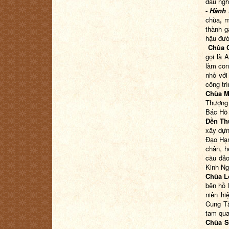
đầu ngh
-
Hành 
chùa
,
m
thành g
hậu đườ
Chùa 
gọi là 
làm con
nhỏ với
công trì
Chùa M
Thượng 
Bác Hồ 
Đền Th
xây dựn
Đạo Hạn
chân, h
cầu đảo
Kinh Ng
Chùa L
bên hồ 
niên hi
Cung Tầ
tam qua
C
hùa S