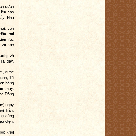
bên sườn
 lên cao
hầy. Nhà
núi, còn
đầu thai
iến trúc
) và các
đường và
Tại đây,
Am, được
hánh, Từ
bốn hàng
ăn chay,
rào Đông
ầy) ngay
ời Trần,
ơng cùng
ậu điện,
ược khởi