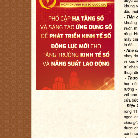
được xâ
khung v
đầu thờ
-
Tiền 
khoảng 
suốt
, m
rồng. Ha
mây cụm
lá đề …
-
Nhà c
chạy dọ
vì kèo 
trí chấ
thuật đ
-
Thượn
hơn nền
rường -
với các
cửa bức
-
Điện
rộng 11
ngọc a
chiêng
”
được ch
cánh se