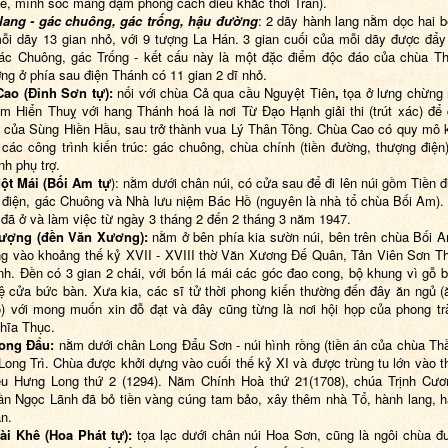
ê, mình sóc mang đậm phong cách điêu khắc thời Trần).
lang - gác
c
huôn
g,
gác
t
rống,
h
ậu đường
: 2 dãy hành lang nằm dọc hai 
ỗi dãy 13 gian nhỏ, với 9 tượng La Hán. 3 gian cuối của mỗi dãy được đẩy
ác Chuông, gác Trống - kết cấu này là một đặc điểm độc đáo của chùa T
ng ở phía sau điện Thánh có 11 gian 2 dĩ nhỏ.
Cao (Đỉnh Sơn
t
ự)
:
nối với chùa Cả qua cầu Nguyệt Tiên
,
tọa ở lưng chừng 
Am Hiển Thuỵ với hang Thánh hoá là nơi Từ Đạo Hạnh giải thi (trút xác) để 
 của Sùng Hiền Hầu, sau trở thành vua Lý Thân Tông. Chùa Cao có quy mô k
 các công trình kiến trúc: gác chuông, chùa chính (tiền đường, thượng điện
nh phụ trợ.
ột Mái (Bối Am tự
): nằm dưới chân núi, có cửa sau để đi lên núi gồm Tiền 
điện, gác Chuông và Nhà lưu niệm Bác Hồ (nguyên là nhà tổ chùa Bối Am). 
đã ở và làm việc từ ngày 3 tháng 2 đến 2 tháng 3 năm 1947.
ượng (
đ
ền Văn Xương)
:
nằm ở bên phía kia sườn núi, bên trên chùa Bối 
g vào khoảng thế kỷ XVII - XVIII thờ Văn Xương Đế Quân, Tản Viên Sơn T
h. Đền có 3 gian 2 chái, với bốn lá mái các góc đao cong, bộ khung vì gỗ 
ệ cửa bức bàn. Xưa kia, các sĩ tử thời phong kiến thường đến đây ăn ngủ (
) với mong muốn xin đỗ đạt và đây cũng từng là nơi hội họp của phong t
hĩa Thục.
ong Đẩu
:
nằm dưới chân Long Đẩu Sơn - núi hình rồng (tiền án của chùa Th
Long Trì. Chùa được khởi dựng vào cuối thế kỷ XI và được trùng tu lớn vào th
ệu Hưng Long thứ 2 (1294). Năm Chính Hoà thứ 21(1708), chúa Trịnh Cư
n Ngọc Lãnh đã bỏ tiền vàng cúng tam bảo, xây thêm nhà Tổ, hành lang, h
n.
ài Khê (Hoa Phát tự)
:
tọa lạc dưới chân núi Hoa Sơn, cũng là ngôi chùa đ