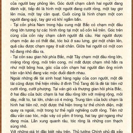
của người bay phồng lên. Góc dưới chạm cảnh hai người đang
đánh vật, tiếp đó là hình một người đang cưỡi rồng, một tay giơ
lên múa, một tay cần quạt. Cuối cùng là hình chạm một con
người đang quỳ, tay giơ vũ khí ngắm bắn.
- Tại cốn phía Nam trong hậu cung mặt Bắc có chạm một đầu
rồng lớn tương tự các hình rồng tại một số cốn kể trên. Góc trên
cùng của cốn này chạm cảnh người đá cầu. Hai người được
chạm mặc áo có thắt đai, tóc búi ở sau lưng, giơ một chân lên,
quả cầu được chạm ngay ở sát chân. Giữa hai người có một con
hổ đang nhô đầu ra.
- Tại cốn sau gian hồi phía Bắc, mặt Tây chạm một đầu rồng lớn,
miệng rồng rộng, môi trên cong, mí mắt được chạm nhô hẳn ra
như một bông hoa, góc của cốn chạm hai người đàn ông mình
trần vận khố đang vác mộc đuổi đánh nhau.
Ngoài những đề tài sinh hoạt hàng ngày của con người, một đề
tài cũng được thể hiện nhiều ở đình Thổ Tang đó là đề tài tiên nữ
cưỡi rồng, cưỡi phượng. Tại ván gió xà thượng gian hồi phía Bắc,
ở hai đầu của bức chạm là hai đầu rồng lớn với miệng rộng, môi
dày, mắt to, tai lớn, chân có 4 móng. Trung tâm của bức chạm là
hình hai tiên nữ, một được thể hiện trong tư thế chính diện, mặt
quay ra ngoài, một trong tư thế ngồi nghiêng cưỡi rồng. Tiên nữ
đầu vấn cao tóc, mặc váy có yếm ở trong, hai tay giơ ngang như
đang múa. Lẫn xung quanh râu, tóc rồng là những con thạch
sùng nhỏ.
Với những giá trị đặc biệt nêu trên, Thủ tướng Chính phủ đã xếp