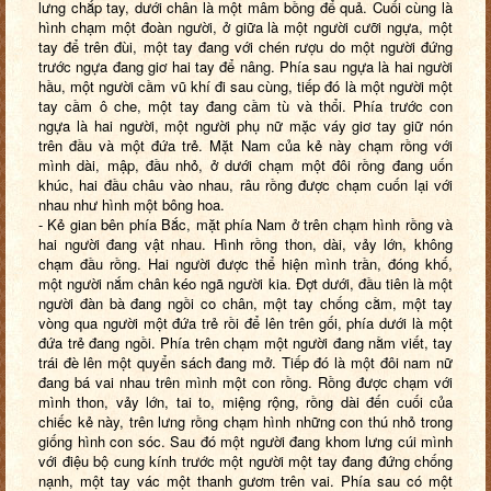
lưng chắp tay, dưới chân là một mâm bồng để quả. Cuối cùng là
hình chạm một đoàn người, ở giữa là một người cưỡi ngựa, một
tay để trên đùi, một tay đang với chén rượu do một người đứng
trước ngựa đang giơ hai tay để nâng. Phía sau ngựa là hai người
hầu, một người cầm vũ khí đi sau cùng, tiếp đó là một người một
tay cầm ô che, một tay đang cầm tù và thổi. Phía trước con
ngựa là hai người, một người phụ nữ mặc váy giơ tay giữ nón
trên đầu và một đứa trẻ. Mặt Nam của kẻ này chạm rồng với
mình dài, mập, đầu nhỏ, ở dưới chạm một đôi rồng đang uốn
khúc, hai đầu châu vào nhau, râu rồng được chạm cuốn lại với
nhau như hình một bông hoa.
- Kẻ gian bên phía Bắc, mặt phía Nam ở trên chạm hình rồng và
hai người đang vật nhau. Hình rồng thon, dài, vảy lớn, không
chạm đầu rồng. Hai người được thể hiện mình trần, đóng khố,
một người nắm chân kéo ngã người kia. Đợt dưới, đầu tiên là một
người đàn bà đang ngồi co chân, một tay chống cằm, một tay
vòng qua người một đứa trẻ rồi để lên trên gối, phía dưới là một
đứa trẻ đang ngồi. Phía trên chạm một người đang nằm viết, tay
trái đè lên một quyển sách đang mở. Tiếp đó là một đôi nam nữ
đang bá vai nhau trên mình một con rồng. Rồng được chạm với
mình thon, vảy lớn, tai to, miệng rộng, rồng dài đến cuối của
chiếc kẻ này, trên lưng rồng chạm hình những con thú nhỏ trong
giống hình con sóc. Sau đó một người đang khom lưng cúi mình
với điệu bộ cung kính trước một người một tay đang đứng chống
nạnh, một tay vác một thanh gươm trên vai. Phía sau có một