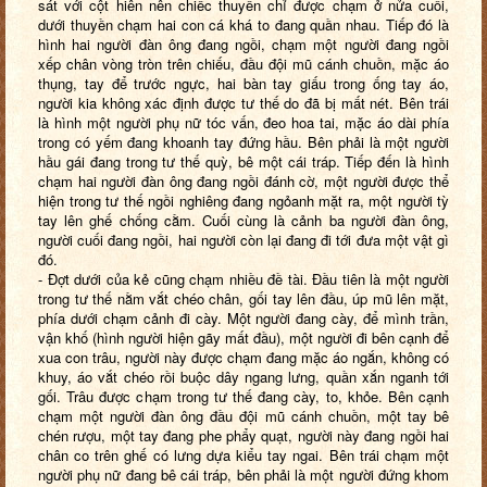
sát với cột hiên nên chiếc thuyền chỉ được chạm ở nửa cuối,
dưới thuyền chạm hai con cá khá to đang quần nhau. Tiếp đó là
hình hai người đàn ông đang ngồi, chạm một người đang ngồi
xếp chân vòng tròn trên chiếu, đầu đội mũ cánh chuồn, mặc áo
thụng, tay để trước ngực, hai bàn tay giấu trong ống tay áo,
người kia không xác định được tư thế do đã bị mất nét. Bên trái
là hình một người phụ nữ tóc vấn, đeo hoa tai, mặc áo dài phía
trong có yếm đang khoanh tay đứng hầu. Bên phải là một người
hầu gái đang trong tư thế quỳ, bê một cái tráp. Tiếp đến là hình
chạm hai người đàn ông đang ngồi đánh cờ, một người được thể
hiện trong tư thế ngồi nghiêng đang ngỏanh mặt ra, một người tỳ
tay lên ghế chống cằm. Cuối cùng là cảnh ba người đàn ông,
người cuối đang ngồi, hai người còn lại đang đi tới đưa một vật gì
đó.
- Đợt dưới của kẻ cũng chạm nhiều đề tài. Đầu tiên là một người
trong tư thế nằm vắt chéo chân, gối tay lên đầu, úp mũ lên mặt,
phía dưới chạm cảnh đi cày. Một người đang cày, để mình trần,
vận khố (hình người hiện gãy mất đầu), một người đi bên cạnh để
xua con trâu, người này được chạm đang mặc áo ngắn, không có
khuy, áo vắt chéo rồi buộc dây ngang lưng, quần xắn nganh tới
gối. Trâu được chạm trong tư thế đang cày, to, khỏe. Bên cạnh
chạm một người đàn ông đầu đội mũ cánh chuồn, một tay bê
chén rượu, một tay đang phe phẩy quạt, người này đang ngồi hai
chân co trên ghế có lưng dựa kiểu tay ngai. Bên trái chạm một
người phụ nữ đang bê cái tráp, bên phải là một người đứng khom