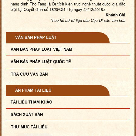
hạng đình Thổ Tang là Di tích kiến trúc nghệ thuật quốc gia đặc
biệt tại Quyết định số 1820/QĐ-TTg ngày 24/12/2018./.
Khánh Chi
Theo hồ sơ tư liệu của Cục Di sản văn hóa
VĂN BẢN PHÁP LUẬT
VĂN BẢN PHÁP LUẬT VIỆT NAM
VĂN BẢN PHÁP LUẬT QUỐC TẾ
TRA CỨU VĂN BẢN
ẤN PHẨM TÀI LIỆU
TÀI LIỆU THAM KHẢO
SÁCH XUẤT BẢN
THƯ MỤC TÀI LIỆU