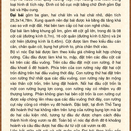
loại hình di tích này. Đình có bố cục mặt bằng chữ
Đinh
gồm Đại
bái và Hậu cung.
Đại bái
gồm ba gian, hai chái lớn và hai chái nhỏ, diện tích
25,3x14,78m. Xung quanh nền đại bái được kè bằng đá tảng khá
cao so với mặt đất. Hai bên tam cấp có hai con nghê chầu.
Đại bái làm bằng khung gỗ lim, gồm 48 cột gỗ lớn, trong đó là 08
cột cái (đường kính 0,7m), 16 cột quân (đường kính 0,52m) và 24
cột hiên (đường kính là 0,45m). Cột được làm theo kiểu đầu cán
cân, chân quân cờ, bụng hơi phình to, phía chân thót vào.
Bộ vì nóc Đại bái được làm theo kiểu giá chiêng kết hợp chồng
rường. Câu đầu được làm khá to, mập, đặt trên các đầu cột cái
kê trên các đấu vuông. Trên câu đầu đặt một con rường, ở hai
đầu khoét ổ đỡ hoành. Phía trên của con rường này đặt hai cột
trốn đứng trên hai đấu vuông thót đáy. Con rường thứ hai đặt trên
con rường thứ nhất qua các đấu vuông, con rường này ăn mộng
vào thân cột trốn, trên lưng đặt hoành. Nối hai đầu cột trốn là
một con rường bụng lợn cong, con rường này có nhiệm vụ đỡ
thượng lương. Phần không gian hai bên cột trốn là con rường cụt
được xếp chồng lên nhau qua các đấu vuông thót đáy, con rường
cụt này cũng có nhiệm vụ đỡ hoành. Đặc biệt, tại đình Thổ Tang
đôi hoành thứ hai không nằm trên lưng của rường bụng lợn mà lại
do hai cấu kiện nhỏ, tương tự đầu dư được chạm cách điệu
thành hình rồng vươn ra đỡ. Toàn bộ vì nóc đại đình đỡ 6 khoảng
hoành và câu đầu được hai đầu dư từ cột cái vươn ra đỡ.
Liên kết giữa cột cái và cột quân của Đại bái theo kiểu cốn