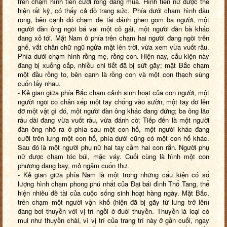
trên chạm hình tiên cưỡi rồng đang múa. Hình tiên nữ được thể
hiện rất kỹ, có thấy cả đồ trang sức. Phía dưới chạm hình đầu
rồng, bên cạnh đó chạm đề tài đánh ghen gồm ba người, một
người đàn ông ngồi bá vai một cô gái, một người đàn bà khác
đang xô tới. Mặt Nam ở phía trên chạm hai người đang ngồi trên
ghế, vắt chân chữ ngũ ngửa mặt lên trời, vừa xem vừa vuốt râu.
Phía dưới chạm hình rồng mẹ, rồng con. Hiện nay, cấu kiện này
đang bị xuống cấp, nhiều chi tiết đã bị sứt gãy; mặt Bắc chạm
một đầu rồng to, bên cạnh là rồng con và một con thạch sùng
cuốn lấy nhau.
- Kẻ gian giữa phía Bắc chạm cảnh sinh hoạt của con người, một
người ngồi co chân xếp một tay chống vào sườn, một tay dơ lên
đỡ một vật gì đó, một người đàn ông khác đang đứng; ba ông lão
râu dài đang vừa vuốt râu, vừa đánh cờ; Tiếp đến là một người
đàn ông nhô ra ở phía sau một con hổ, một người khác đang
cưỡi trên lưng một con hổ, phía dưới cũng có một con hổ khác.
Sau đó là một người phụ nữ hai tay cầm hai con rắn. Người phụ
nữ được chạm tóc búi, mặc váy. Cuối cùng là hình một con
phượng đang bay, mỏ ngậm cuốn thư.
- Kẻ gian giữa phía Nam là một trong những cấu kiện có số
lượng hình chạm phong phú nhất của Đại bái đình Thổ Tang, thể
hiện nhiều đề tài của cuộc sống sinh hoạt hàng ngày. Mặt Bắc,
trên chạm một người vận khố (hiện đã bị gãy từ lưng trở lên)
đang bơi thuyền với vị trí ngồi ở đuôi thuyền. Thuyền là loại có
mui như thuyền chài, vì vị trí của trang trí này ở gần cuối, ngay