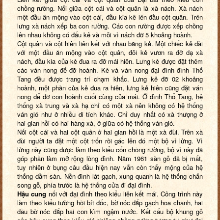
chồng rường. Nối giữa cột cái và cột quân là xà nách. Xà nách
một đầu ăn mộng vào cột cái, đầu kia kê lên đầu cột quân. Trên
lưng xà nách xếp ba con rường. Các con rường được xếp chồng
lên nhau không có đấu kê và mỗi vì nách đỡ 5 khoảng hoành.
Cột quân và cột hiên liên kết với nhau bằng kẻ. Một chiếc kẻ dài
với một đầu ăn mộng vào cột quân, đôi kẻ vươn ra đỡ dạ xà
nách, đầu kia của kẻ đua ra đỡ mái hiên. Lưng kẻ được đặt thêm
các ván nong để đỡ hoành. Kẻ và ván nong đại đình đình Thổ
Tang đều được trang trí chạm khắc. Lưng kẻ đỡ 02 khoảng
hoành, một phần của kẻ đua ra hiên, lưng kẻ hiên cũng đặt ván
nong để đỡ con hoành cuối cùng của mái. Ở đình Thổ Tang, hệ
thống xà trung và xà hạ chỉ có một xà nên không có hệ thống
ván gió như ở nhiều di tích khác. Chỉ duy nhất có xà thượng ở
hai gian hồi có hai hàng xà, ở giữa có hệ thống ván gió.
Nối cột cái và hai cột quân ở hai gian hồi là một xà đùi. Trên xà
đùi người ta đặt một cột trốn rồi gác lên đó một bộ vì lửng. Vì
lửng này cũng được làm theo kiểu cốn chồng rường, bộ vì này đã
góp phần làm mở rộng lòng đình. Năm 1961 sàn gỗ đã bị mất,
tuy nhiên ở bụng câu đầu hiện nay vẫn còn thấy mộng của hệ
thống dầm sàn. Nền đình lát gạch, xung quanh là hệ thống chấn
song gỗ, phía trước là hệ thống cửa đi đại đình.
Hậu cung
nối với đại đình theo kiểu liên kết mái. Công trình này
làm theo kiểu tường hồi bít đốc, bờ nóc đắp gạch hoa chanh, hai
đầu bờ nóc đắp hai con kìm ngậm nước. Kết cấu bộ khung gỗ