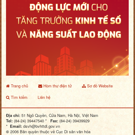
Trang chủ
Hòm thư điện tử
Sơ đồ Website
Tìm kiếm
Liên hệ
Địa chỉ:
51 Ngô Quyền, Cửa Nam, Hà Nội, Việt Nam
Tel:
(84-24) 39447540 *
Fax:
(84-24) 39439929
*
Email:
dsvh@bvhttdl.gov.vn
©
2006 Bản quyền thuộc về Cục Di sản văn hóa