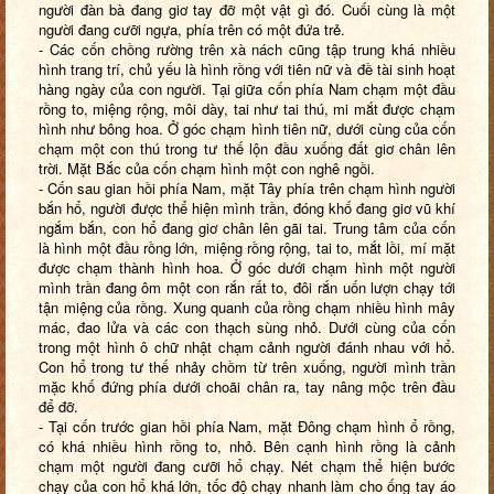
người đàn bà đang giơ tay đỡ một vật gì đó. Cuối cùng là một
người đang cưỡi ngựa, phía trên có một đứa trẻ.
- Các cốn chồng rường trên xà nách cũng tập trung khá nhiều
hình trang trí, chủ yếu là hình rồng với tiên nữ và đề tài sinh hoạt
hàng ngày của con người. Tại giữa cốn phía Nam chạm một đầu
rồng to, miệng rộng, môi dày, tai như tai thú, mi mắt được chạm
hình như bông hoa. Ở góc chạm hình tiên nữ, dưới cùng của cốn
chạm một con thú trong tư thế lộn đầu xuống đất giơ chân lên
trời. Mặt Bắc của cốn chạm hình một con nghê ngồi.
- Cốn sau gian hồi phía Nam, mặt Tây phía trên chạm hình người
bắn hổ, người được thể hiện mình trần, đóng khố đang giơ vũ khí
ngắm bắn, con hổ đang giơ chân lên gãi tai. Trung tâm của cốn
là hình một đầu rồng lớn, miệng rồng rộng, tai to, mắt lồi, mí mặt
được chạm thành hình hoa. Ở góc dưới chạm hình một người
mình trần đang ôm một con rắn rất to, đôi rắn uốn lượn chạy tới
tận miệng của rồng. Xung quanh của rồng chạm nhiều hình mây
mác, đao lửa và các con thạch sùng nhỏ. Dưới cùng của cốn
trong một hình ô chữ nhật chạm cảnh người đánh nhau với hổ.
Con hổ trong tư thế nhảy chồm từ trên xuống, người mình trần
mặc khố đứng phía dưới choãi chân ra, tay nâng mộc trên đầu
để đỡ.
- Tại cốn trước gian hồi phía Nam, mặt Đông chạm hình ổ rồng,
có khá nhiều hình rồng to, nhỏ. Bên cạnh hình rồng là cảnh
chạm một người đang cưỡi hổ chạy. Nét chạm thể hiện bước
chạy của con hổ khá lớn, tốc độ chạy nhanh làm cho ống tay áo