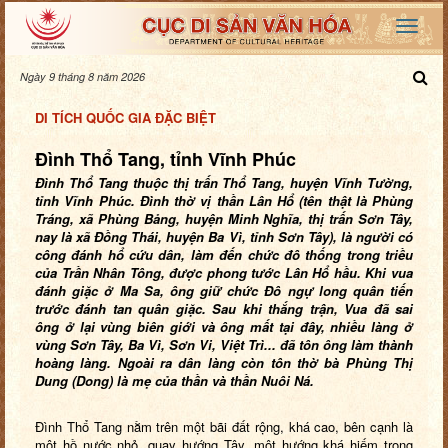
Ngày 9 tháng 8 năm 2026
DI TÍCH QUỐC GIA ĐẶC BIỆT
Đình Thổ Tang, tỉnh Vĩnh Phúc
Đình Thổ Tang thuộc thị trấn Thổ Tang, huyện Vĩnh Tường,
tỉnh Vĩnh Phúc. Đình thờ vị thần Lân Hổ (tên thật là Phùng
Tráng, xã Phùng Bảng, huyện Minh Nghĩa, thị trấn Sơn Tây,
nay là xã Đồng Thái, huyện Ba Vì, tỉnh Sơn Tây
), là người có
công
đánh hổ cứu dân, làm đến chức đô thống trong triều
của Trần Nhân Tông, đư
ợ
c phong tước Lân Hổ
h
ầu. Khi vua
đánh giặc ở Ma Sa, ông giữ chức Đô ngự long quân tiến
trước đánh tan quân giặc. Sau khi thắng trận, Vua đã sai
ông ở lại vùng biên giới và ông mất tại đây, nhiều làng ở
vùng Sơn Tây, Ba Vì, Sơn Vi, Việt Trì... đã tôn ông làm thành
hoàng làng. Ngoài ra dân làng còn tôn thờ bà Phùng Thị
Dung (Dong) là mẹ của thần và thần Nuôi Ná.
Đình Thổ Tang nằm trên một bãi đất rộng, khá cao, bên cạnh là
một hồ nước nhỏ, quay hướng Tây, một hướng khá hiếm trong