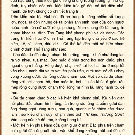
của hậu cung theo kiểu giá chiêng chồng rường tương tự như đại
đình, tuy nhiên các cấu kiện kiến trúc gỗ đều có tiết diện nhỏ,
mảnh, để trơn không có chi tiết trang trí.
Trên kiến trúc tòa Đại bái, đồ án trang trí rồng chiếm số lượng
lớn, ngoài ra còn những đề tài phản ánh sinh hoạt của con người
hoặc hình tiên nữ cưỡi rồng, phượng. Nhìn chung đề tài trang trí
chạm khắc tại đình Thổ Tang khá phong phú và đa dạng. Các
trang trí kiến trúc ở đình Thổ Tang tập trung chủ yếu ở các kẻ
hiên, kẻ, vì nách, đầu dư... Có thể kể đến một số bức chạm
chính ở đình Thổ Tang như sau:
- Các đầu dư đều được chạm hình rồng trong tư thế như đang lao
ra với nhiều tua mác. Đao mác ở phía trong hơi uốn khúc, phía
ngoài chạm thẳng. Rồng được chạm với tai to, hai râu ở mép tết
vào nhau, nanh dài và to vắt lên phía trên, dưới mắt có dâu chạy
vòng xuống dưới, ức rồng được chạm hoa. Một số đầu dư chạm
rồng với nét chạm thô, đao mác to, bẹt, ít uốn khúc ở gốc, râu
mép rồng cũng được chạm thô, lông mi hình lá, răng nanh to, để
trơn.
- Đề tài chạm khắc ở các kẻ hiên khá phong phú. Kẻ hiên gian
hồi phía Bắc chạm hình rồng, lẫn trong râu rồng là bốn người đàn
ông đang ngồi uống rượu, hoa quả, quanh một chiếc sập được
làm theo kiểu chân quỳ, chạm theo tích
“Tứ hiệu Thường Sơn”
.
Ván nong của kẻ để trơn, không trang trí.
- Một kẻ hiên phía Nam của gian giữa ở mặt Bắc phía trên chạm
hai người đàn ông cởi trần, vận khố đang khiêng một cái đòn, ở