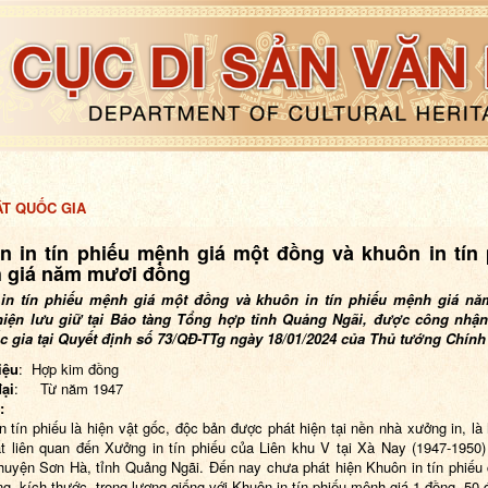
ẬT QUỐC GIA
n in tín phiếu mệnh giá một đồng và khuôn in tín 
 giá năm mươi đồng
in tín phiếu mệnh giá một đồng và khuôn in tín phiếu mệnh giá n
hiện lưu giữ tại Bảo tàng Tổng hợp tỉnh Quảng Ngãi,
được công nhận
c gia tại Quyết định số 73/QĐ-TTg ngày 18/01/2024 của Thủ tướng Chính
iệu
: Hợp kim đồng
đại
: Từ năm 1947
:
n tín phiếu là hiện vật gốc, độc bản được phát hiện tại nền nhà xưởng in, là 
t liên quan đến Xưởng in tín phiếu của Liên khu V tại Xà Nay (1947-1950
huyện Sơn Hà, tỉnh Quảng Ngãi.
Đ
ến nay chưa phát hiện Khuôn in tín phiếu
ng, kích thước, trọng lượng giống với Khuôn in tín phiếu mệnh giá 1 đồng, 50 