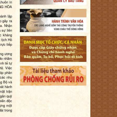
khuôn in
ỘNG HÒA
hành lập
p gây ra
ta. Nhận
 sự liên
ộc kháng
 tịch Hồ
rực tiếp
ung ương
 do nhằm
nh tế tự
tệ. Việc
góp phần
 các nhu
ng Bộ và
hát hành
mặt trận
ngân quỹ
hiến độc
dựng một
ài trong