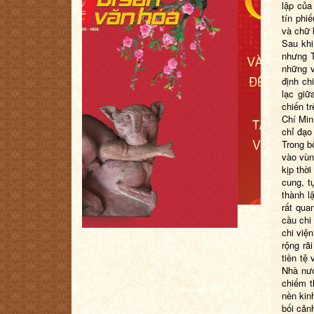
lập của
tín ph
và chữ 
Sau khi
nhưng
những v
định ch
lạc giữ
chiến t
Chí Min
chỉ đạo
Trong b
vào vùn
kịp thờ
cung, t
thành l
rất qua
cầu chi
chi việ
rộng rã
tiền tệ
Nhà nướ
chiếm t
nền kin
bối cản