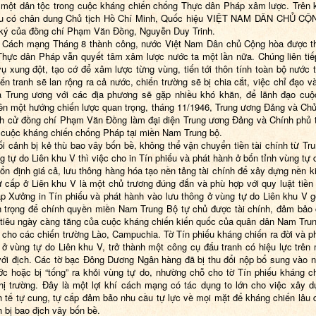
 một dân tộc trong cuộc kháng chiến chống
T
hực dân Pháp xâm lược. Trên 
iếu có chân dung Chủ tịch Hồ Chí Minh, Quốc hiệu VIỆT NAM DÂN CHỦ C
ký của đồng chí Phạm Văn Đồng, Nguyễn Duy Trinh.
 Cách mạng Tháng 8 thành công, nước Việt Nam Dân chủ Cộng hòa được t
T
hực dân Pháp vẫn quyết tâm xâm lược nước ta một lần nữa. Chúng liên tiế
ụ xung đột, tạo cớ để xâm lược từng vùng, tiến tới thôn tính toàn bộ nước 
iến tranh sẽ lan rộng ra cả nước, chiến trường sẽ bị chia cắt, việc chỉ đạo và
a Trung ương với các địa phương sẽ gặp nhiều khó khăn, để lãnh đạo cu
rên một hướng chiến lược quan trọng, tháng 11/1946, Trung ương Đảng và Chủ
h cử đồng chí Phạm Văn Đồng làm đại diện Trung ương Đảng và Chính phủ t
 cuộc kháng chiến chống Pháp tại miền Nam Trung bộ.
ối cảnh bị kẻ thù bao vây bốn bề, không thể vận chuyển tiền tài chính từ Tr
g tự do Liên khu V thì việc cho in Tín phiếu và phát hành ở bốn tỉnh vùng tự
i ổn định giá cả, lưu thông hàng hóa tạo nền tảng tài chính để xây dựng nền ki
ự cấp ở Liên khu V là một chủ trương đúng đắn và phù hợp với quy luật tiền 
ập Xưởng in Tín phiếu và phát hành vào lưu thông ở vùng tự do Liên khu V 
n trọng để chính quyền miền Nam Trung Bộ tự chủ được tài chính, đảm bảo
 tiêu ngày càng tăng của cuộc kháng chiến kiến quốc của quân dân Nam Tru
n cho các chiến trường Lào, Campuchia. Tờ Tín phiếu kháng chiến ra đời và p
i ở vùng tự do Liên khu V, trở thành một công cụ đấu tranh có hiệu lực trên 
 với địch. Các tờ bạc Đông Dương Ngân hàng đã bị thu đổi nộp bổ sung vào 
c hoặc bị “tống” ra khỏi vùng tự do, nhường chỗ cho tờ Tín phiếu kháng c
hị trường. Đây là một lợi khí cách mạng có tác dụng to lớn cho việc xây 
h tế tự cung, tự cấp đảm bảo nhu cầu tự lực về mọi mặt để kháng chiến lâu d
h bị bao địch vây bốn bề.