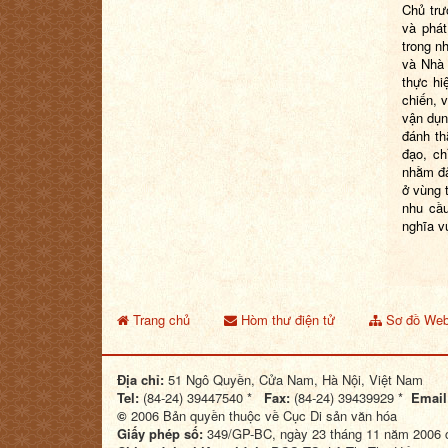
Chủ trư
và phát
trong n
và Nhà
thực hi
chiến
,
v
vận dụn
đánh th
đạo, ch
nhằm đả
ở vùng 
nhu cầu
nghĩa v
Trang chủ
Hòm thư điện tử
Sơ đồ Web
Địa chỉ:
51 Ngô Quyền, Cửa Nam, Hà Nội, Việt Nam
Tel:
(84-24) 39447540 *
Fax:
(84-24) 39439929 *
Email
©
2006 Bản quyền thuộc về Cục Di sản văn hóa
Giấy phép số:
349/GP-BC, ngày 23 tháng 11 năm 2006 c