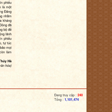
ín phiếu
n là một
ơng Đảng
ng nhằm
ừa kháng
 Đồng đã
ng bộ để
ộng lãnh
ín phiếu
, tự túc
 bảo mọi
 còn làm
à
văn hóa)
Đang truy cập :
240
Tổng :
1,101,474