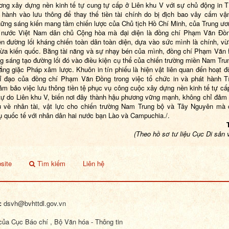
ơng xây dựng nền kinh tế tự cung tự cấp ở Liên khu V với sự chủ động in T
 hành vào lưu thông để thay thế tiền tài chính do bị địch bao vây cấm vậ
hững sáng kiến mang tầm chiến lược của Chủ tịch Hồ Chí Minh, của Trung ư
 nước Việt Nam dân chủ Cộng hòa mà đại diện là đồng chí Phạm Văn Đồ
ện đường lối kháng chiến toàn dân toàn diện, dựa vào sức mình là chính, v
ừa kiến quốc. Bằng tài năng và sự nhạy bén của mình, đồng chí Phạm Văn
g sáng tạo đường lối đó vào điều kiện cụ thể của chiến trường miền Nam Tru
ắng giặc Pháp xâm lược. Khuôn in tín phiếu là hiện vật
liên quan đến hoạt đ
ỉ đạo của đồng chí Phạm Văn Đồng trong việc tổ chức in và phát hành T
m bảo việc lưu thông tiền tệ phục vụ công cuộc xây dựng nền kinh tế tự cấp
tự do Liên khu V, biến nơi đây thành hậu phương vững mạnh, không chỉ đảm
 về nhân tài, vật lực cho chiến trường Nam Trung bộ và Tây Nguyên mà
ụ quốc tế với nhân dân hai nước bạn Lào và Campuchia.
/.
Thúy H
(Theo hồ sơ tư liệu Cục Di sản 
site
Tìm kiếm
Liên hệ
:
dsvh@bvhttdl.gov.vn
ủa Cục Báo chí , Bộ Văn hóa - Thông tin