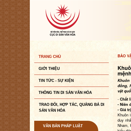
BẢO V
TRANG CHỦ
Khuô
GIỚI THIỆU
mệnh
Khuôn 
TIN TỨC - SỰ KIỆN
đồng, 
vật quố
THÔNG TIN DI SẢN VĂN HÓA
-
Chất l
- Niên 
TRAO ĐỔI, HỢP TÁC, QUẢNG BÁ DI
- Giá trị
SẢN VĂN HÓA
Khuôn i
duy nhấ
Nham, 
VĂN BẢN PHÁP LUẬT
kiểu dá