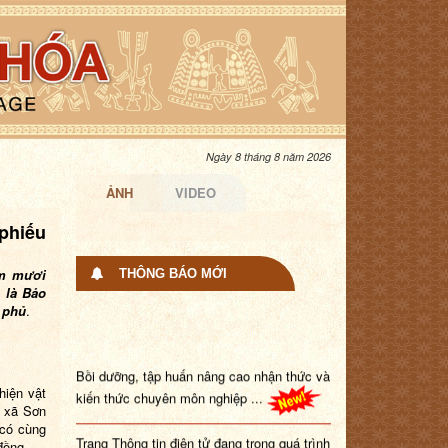
Ngày 8 tháng 8 năm 2026
ẢNH
VIDEO
phiếu
ăm mươi
THÔNG BÁO MỚI
 là Bảo
 phủ
.
Bồi dưỡng, tập huấn nâng cao nhận thức và
kiến thức chuyên môn nghiệp ...
hiện vật
) xã Sơn
 có cùng
Trang Thông tin điện tử đang trong quá trình
đồng.