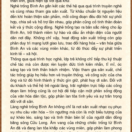
thần linh, giữa hiện tại với quá khứ.
Nghề trống Bình An gắn kết các thế hệ qua quá trình truyền nghề
và cùng nhau tham gia sản xuất. Từ khâu chuẩn bị nguyên liệu
đến khi hoàn thiện sản phẩm, mỗi công đoạn đều đòi hỏi sự phối
hợp, chia sẻ và hỗ trợ lẫn nhau, góp phần củng cố tinh thần đoàn
kết và ý thức cộng đồng. Nghề trống tạo ra bản sắc riêng cho ấp
Bình An, trở thành niềm tự hào và dấu ấn nhận diện của người
dân nơi đây. Không chỉ vậy, hoạt động sản xuất trống còn góp
phần duy trì mạng lưới giao lưu, trao đổi hàng hóa – văn hóa giữa
Bình An và các vùng miền khác, từ đó thúc đẩy sự phát triển
kinh tế – xã hội.
Thông qua quá trình học nghề, lớp trẻ không chỉ tiếp thu kỹ thuật
chế tác mà còn được rèn luyện đức tính kiên nhẫn, tỉ mỉ, óc
sáng tạo và tinh thần trách nhiệm. Việc tham gia sản xuất, chế
tác trống giúp họ hiểu hơn về truyền thống, về công sức của cha
ông và từ đó hình thành ý thức gìn giữ, phát huy di sản. Đối với
du khách và thế hệ trẻ ngoài làng, trải nghiệm trực tiếp các công
đoạn làm trống cũng là cơ hội để tiếp cận một phần sống động
của văn hóa dân tộc, góp phần lan tỏa tình yêu và sự trân trọng
đối với di sản.
Làng nghề trống Bình An không chỉ là nơi sản xuất nhạc cụ phục
vụ nhu cầu văn hóa – tín ngưỡng mà còn là một biểu tượng của
sự khéo léo, sáng tạo và tinh thần bền bỉ của người dân đồng
bằng sông Cửu Long. Âm vang của những chiếc trống từ Bình
An đã và đang lan tỏa khắp các vùng miền, góp phần làm phong