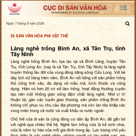
Ngày 7 tháng 8 năm 2026
DI SẢN VĂN HÓA PHI VẬT THỂ
Làng nghề trống Bình An, xã Tân Trụ, tỉnh
Tây Ninh
Làng nghề trống Bình An, tọa lạc tại xã Bình Lãng, huyện Tân
Trụ, tỉnh Long An, (nay là xã Tân Trụ, tỉnh Tây Ninh) là làng nghề
truyền thống lâu đời của vùng đồng bằng sông Cửu Long. Với bề
dày lịch sử hàng trăm năm, Bình An nổi tiếng với sản phẩm trống
thủ công tinh xảo, đa dạng về mẫu mã, kích thước và công
dụng. Hiện có hơn 20 cơ sở làm trống, hoạt động thường xuyên
tạo nên một không gian sống đậm chất làng nghề. Nhờ vị trí
thuận lợi, gần các tuyến giao thương, sản phẩm trống Bình An
không chỉ phục vụ nhu cầu địa phương mà còn lan tỏa khắp các
vùng miền trong cả nước và xuất khẩu ra nước ngoài.
Chủ thể của di sản là cộng đồng cư dân ấp Bình An, đã gắn bó
với nghề qua nhiều thế hệ. Nghề làm trống vừa là kế sinh nhai,
vừa là niềm tự hào của mỗi gia đình trong ấp. Lực lượng chủ yếu
thực hiện là các nghệ nhân, những người có tay nghề cao, am