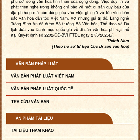
phú đời sống văn hóa tinh thần của cộng đồng. Việc duy trì và
phát triển nghề trống không chỉ bảo vệ một di sản quý báu của
địa phương mà còn đóng góp vào việc gìn giữ và tôn vinh bản
sắc văn hóa dân tộc Việt Nam. Với những giá trị đó, Làng nghề
Trống Bình An đã được Bộ trưởng Bộ Văn hóa, Thể thao và Du
lịch đưa vào Danh mục quốc gia về di sản văn hóa phi vật thể
(tại Quyết định số 2202/QĐ-BVHTTDL ngày 27/6/2025)./.
Thành Nam
(Theo hồ sơ tư liệu Cục Di sản văn hóa)
VĂN BẢN PHÁP LUẬT
VĂN BẢN PHÁP LUẬT VIỆT NAM
VĂN BẢN PHÁP LUẬT QUỐC TẾ
TRA CỨU VĂN BẢN
ẤN PHẨM TÀI LIỆU
TÀI LIỆU THAM KHẢO