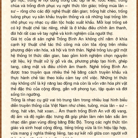
chùa và trống đình phục vụ nghi thức tôn giáo; trống múa lân –
sư – rồng cho các đội nghệ thuật dân gian; trống hát chèo, trống
tuồng phục vụ sân khấu truyền thống và cả những loại trống lớn
nhỏ phục vụ nhạc cụ dân tộc hoặc xuất khẩu. Mỗi loại trống sẽ
có kỹ thuật chế tác riêng, nhất là ở khâu điều chỉnh âm thanh,
đòi hỏi rất cao về tay nghề và kinh nghiệm của người thợ.
Giá trị của di sản nghề Trống Bình An không chỉ nằm ở khía
cạnh kỹ thuật chế tác thủ công mà còn tỏa rộng trên nhiều
phương diện văn hóa, xã hội và tinh thần. Nghề trống lưu giữ một
hệ thống tri thức dân gian, bao gồm kinh nghiệm chọn nguyên
vật liệu, kỹ thuật xử lý gỗ và da, phương pháp tạo hình, ghép
tang, căng mặt và điều chỉnh âm thanh. Nghề trống Bình An
được trao truyền qua nhiều thế hệ bằng cách truyền khẩu và
thực hành chế tác theo kiểu cầm tay chỉ việc. Những tri thức
này không chỉ là kỹ năng lao động mà còn là vốn văn hóa phi vật
thể đặc thù của cộng đồng, gắn với phong tục, tập quán và đời
sống tín ngưỡng.
Trống là nhạc cụ giữ vai trò trung tâm trong nhiều loại hình biểu
diễn truyền thống của Việt Nam như chèo, tuồng, múa lân – sư –
rồng, hát văn, hát xoan… Âm thanh trống Bình An với độ vang,
độ ấm và độ ngân đặc trưng đã góp phần làm nên bản sắc âm
nhạc dân gian vùng đồng bằng Bắc Bộ. Trong các nghi thức tôn
giáo và sinh hoạt cộng đồng, tiếng trống vừa là tín hiệu tập hợp,
vừa mang ý nghĩa thiêng liêng, tạo sự kết nối giữa con người với