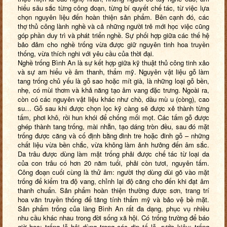
hiểu sâu sắc từng công đoạn, từng bí quyết chế tác, từ việc lựa
chọn nguyên liệu đến hoàn thiện sản phẩm. Bên cạnh đó, các
thợ thủ công lành nghề và cả những người trẻ mới học việc cũng
góp phần duy trì và phát triển nghề. Sự phối hợp giữa các thế hệ
bảo đảm cho nghề trống vừa được giữ nguyên tinh hoa truyền
thống, vừa thích nghi với yêu cầu của thời đại.
Nghề trống Bình An là sự kết hợp giữa kỹ thuật thủ công tinh xảo
và sự am hiểu về âm thanh, thẩm mỹ. Nguyên vật liệu gỗ làm
tang trống chủ yếu là gỗ sao hoặc mít già, là những loại gỗ bền,
nhẹ, có mùi thơm và khả năng tạo âm vang đặc trưng. Ngoài ra,
còn có
các nguyên vật liệu khác như chò, dầu mù u (còng), cao
su…
Gỗ sau khi được chọn lọc kỹ càng sẽ được xẻ thành từng
tấm, phơi khô, rồi hun khói để chống mối mọt. Các tấm gỗ được
ghép thành tang trống, mài nhẵn, tạo dáng tròn đều, sau đó mặt
trống được căng và cố định bằng đinh tre hoặc đinh gỗ – những
chất liệu vừa bền chắc, vừa không làm ảnh hưởng đến âm sắc.
Da trâu được dùng làm mặt trống phải được chế tác từ loại da
của con trâu có hơn 20 năm tuổi, phải còn tươi, nguyên tấm.
Công đoạn cuối cùng là thử âm: người thợ dùng dùi gõ vào mặt
trống để kiểm tra độ vang, chỉnh lại độ căng cho đến khi đạt âm
thanh chuẩn. Sản phẩm hoàn thiện thường được sơn, trang trí
hoa văn truyền thống để tăng tính thẩm mỹ và bảo vệ bề mặt.
Sản phẩm trống của làng Bình An rất đa dạng, phục vụ nhiều
nhu cầu khác nhau trong đời sống xã hội. Có trống trường để báo
giờ học; trống lễ hội dùng trong các dịp tế lễ, rước kiệu; trống