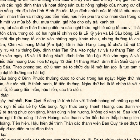
ành các ngôi đình thần và hoạt động sản xuất nông nghiệp của những cư d
nh sống trên địa bàn tỉnh Bình Phước. Mục đích chính của lễ hội là cầu mon
hần, nhân thần và những bậc tiền hiền, hậu hiền phù trợ cho nhân dân trong 
nh một vụ mùa bội thu, mưa thuận, gió hòa cho cây trái xanh tốt.
m, tại các đình thần thường diễn ra các nghi thức, nghi lễ cúng tế các vị Th
ổn cảnh, trong đó, có hai nghi lễ chính đó là Lễ Kỳ yên và Lễ Cầu bông. Lễ
 mỗi địa phương tổ chức vào những ngày khác nhau, nhưng thường tổ chứ
ám, Chín và tháng Mười (Âm lịch). Đình thần Hưng Long tổ chức Lễ hội 
y 15 và 16 tháng Bẩy, đình thần Tân Khai vào ngày 17 và 18 tháng Tám, đ
An vào ngày 15 và 16 tháng Mười, đình thần Tân Lập Phú vào ngày 8 và 
iếu thần hoàng Đức Hòa từ ngày 13 đến 14 tháng Mười, đình thần Suối Cạn 
g Sáu. Theo phong tục, cứ 3 năm sẽ tổ chức đại lễ một lần (gọi là tục tam 
ng đại lễ thường có hát bội.
Cầu bông ở Bình Phước thường được tổ chức trong hai ngày: Ngày thứ nh
ần, lễ rước bội, lễ thỉnh sanh, lễ tiên thường; Ngày thứ hai là lễ chính tế với
i lễ, lễ cúng tiền hiền, hậu hiền, các trò diễn.
 thần
gày thứ nhất, Ban Quý tế dâng lễ trình báo với Thành hoàng về những người
c nghi lễ của Lễ hội Cầu bông. Nghi thức cúng Thành Hoàng, các thành vi
 tế trang phục gọn gàng, khấn cúng niệm hương, không có văn tế. Sau khi 
ện nghi thức cúng Thành Hoàng, các thành viên tiến hành thắp hương lên
oàng, Tiền hiền, Hậu hiền để trình Thần các thành viên Ban Quý tế sẽ thực 
sắp được diễn ra tại đình thần.
 bội
 chỉ được tổ chức vào những năm tiến hành đại lễ. Để tổ chức việc này, Ba