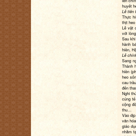
lên chí
huyết h
Lễ tiên
Thực hi
thịt he
Lễ vật 
với lòn
Sau khi
hành bá
hiền, Hậ
Lễ chín
Sang ng
Thành h
hiền (p
heo sốn
cau trầ
đến tha
Nghi thứ
cúng tế
cộng đồ
thu…
Vào dịp 
văn hóa
giáo dụ
nhằm tạ