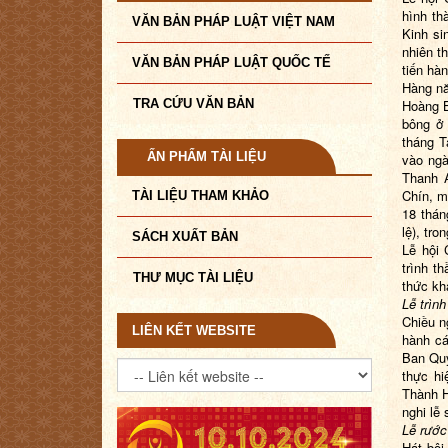
hình th
VĂN BẢN PHÁP LUẬT VIỆT NAM
Kinh si
nhiên t
VĂN BẢN PHÁP LUẬT QUỐC TẾ
tiến hà
Hàng nă
TRA CỨU VĂN BẢN
Hoàng B
bông ở
tháng T
ẤN PHẨM TÀI LIỆU
vào ngà
Thanh 
Chín, m
TÀI LIỆU THAM KHẢO
18 thán
lệ), tro
SÁCH XUẤT BẢN
Lễ hội 
trình th
THƯ MỤC TÀI LIỆU
thức kha
Lễ trình
Chiều n
LIÊN KẾT WEBSITE
hành cá
Ban Quý
thực hi
Thành H
nghi lễ 
Lễ rước
Hát bội