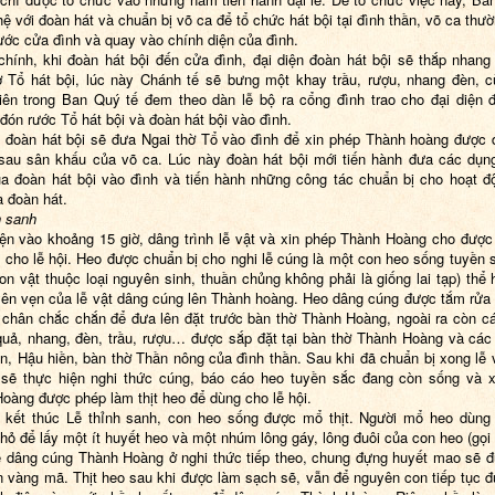
 hệ với đoàn hát và chuẩn bị võ ca để tổ chức hát bội tại đình thần, võ ca thư
trước cửa đình và quay vào chính diện của đình.
chính, khi đoàn hát bội đến cửa đình, đại diện đoàn hát bội sẽ thắp nhang 
ờ Tổ hát bội, lúc này Chánh tế sẽ bưng một khay trầu, rượu, nhang đèn, 
iên trong Ban Quý tế đem theo dàn lễ bộ ra cổng đình trao cho đại diện 
đón rước Tổ hát bội và đoàn hát bội vào đình.
 đoàn hát bội sẽ đưa Ngai thờ Tổ vào đình để xin phép Thành hoàng được 
sau sân khấu của võ ca. Lúc này đoàn hát bội mới tiến hành đưa các dụn
a đoàn hát bội vào đình và tiến hành những công tác chuẩn bị cho hoạt đ
a đoàn hát.
h sanh
ện vào khoảng 15 giờ, dâng trình lễ vật và xin phép Thành Hoàng cho đượ
 cho lễ hội. Heo được chuẩn bị cho nghi lễ cúng là một con heo sống tuyền 
on vật thuộc loại nguyên sinh, thuần chủng không phải là giống lai tạp) thể 
ên vẹn của lễ vật dâng cúng lên Thành hoàng. Heo dâng cúng được tắm rửa
 chân chắc chắn để đưa lên đặt trước bàn thờ Thành Hoàng, ngoài ra còn cá
quả, nhang, đèn, trầu, rượu… được sắp đặt tại bàn thờ Thành Hoàng và các
ền, Hậu hiền, bàn thờ Thần nông của đình thần. Sau khi đã chuẩn bị xong lễ 
sẽ thực hiện nghi thức cúng, báo cáo heo tuyền sắc đang còn sống và 
oàng được phép làm thịt heo để dùng cho lễ hội.
 kết thúc Lễ thỉnh sanh, con heo sống được mổ thịt. Người mổ heo dùng
hỏ để lấy một ít huyết heo và một nhúm lông gáy, lông đuôi của con heo (gọi 
 dâng cúng Thành Hoàng ở nghi thức tiếp theo, chung đựng huyết mao sẽ 
ền vàng mã. Thịt heo sau khi được làm sạch sẽ, vẫn để nguyên con tiếp tục 