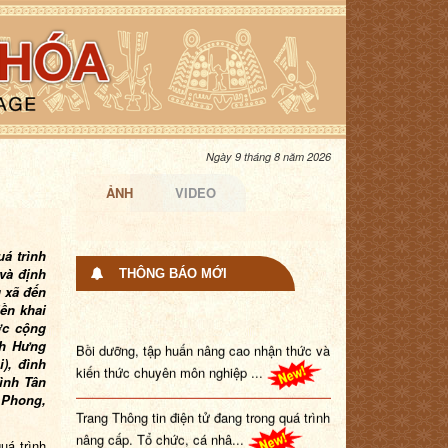
Ngày 9 tháng 8 năm 2026
ẢNH
VIDEO
á trình
và định
THÔNG BÁO MỚI
 xã đến
ền khai
ợc cộng
Bồi dưỡng, tập huấn nâng cao nhận thức và
nh Hưng
kiến thức chuyên môn nghiệp ...
), đình
ình Tân
 Phong,
Trang Thông tin điện tử đang trong quá trình
nâng cấp. Tổ chức, cá nhâ...
uá trình