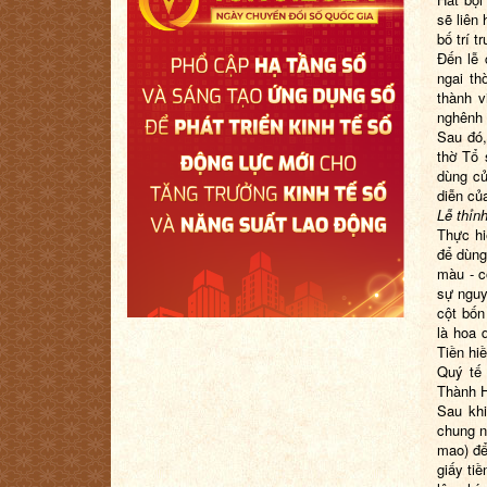
sẽ liên
bố trí 
Đến lễ 
ngai th
thành v
nghênh 
Sau đó,
thờ Tổ 
dùng củ
diễn củ
Lễ thỉn
Thực hi
để dùng
màu - c
sự nguy
cột bốn
là hoa 
Tiền hi
Quý tế 
Thành H
Sau khi
chung n
mao) để
giấy ti