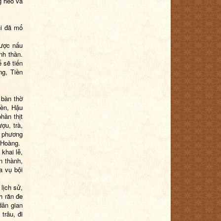
g heo và
hi đã mổ
được nấu
nh thần.
 sẽ tiến
ng, Tiền
 bàn thờ
iền, Hậu
hần thịt
ợu, trà,
p phương
 Hoàng.
 khai lễ,
n thành,
a vụ bội
 lịch sử,
h răn đe
dân gian
trâu, đi