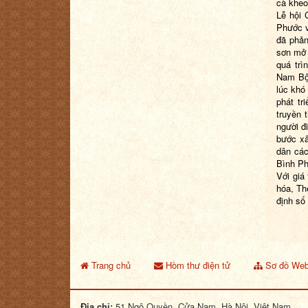
cà khe
Lễ hội 
Phước v
đã phản
sơn mở 
quá trì
Nam Bộ 
lúc khó
phát tr
truyền 
người đ
bước xâ
dân các
Bình Ph
Với giá 
hóa, Th
định số
Trang chủ
Hòm thư điện tử
Sơ đồ Web
Địa chỉ:
51 Ngô Quyền, Cửa Nam, Hà Nội, Việt Nam