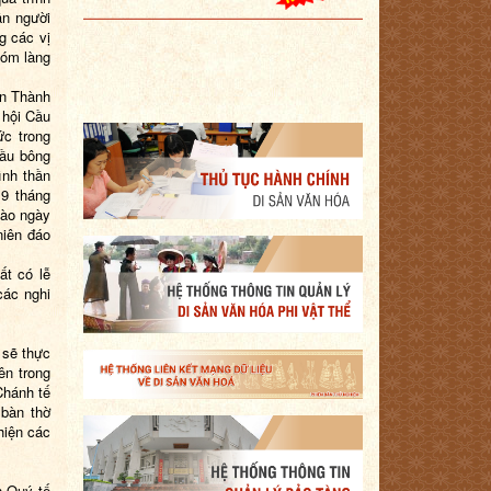
ân người
g các vị
xóm làng
ần Thành
 hội Cầu
c trong
Cầu bông
ình thần
9 tháng
vào ngày
niên đáo
ất có lễ
 các nghi
 sẽ thực
ên trong
Chánh tế
 bàn thờ
hiện các
n Quý tế