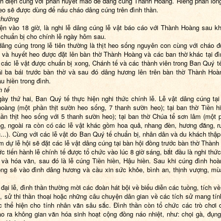
nh điện cùng với phần huyết mao để dâng cúng Thành Hoàng. Riêng phần lòn
eo sẽ được dùng để nấu cháo dâng cúng trên đình thần.
 thường
ện vào 18 giờ, là nghi lễ dâng cúng lễ vật báo cáo với Thành Hoàng sau k
o chuẩn bị cho chính lễ ngày hôm sau.
dâng cúng trong lễ tiên thường là thịt heo sống nguyên con cùng với cháo 
g và huyết heo được đặt lên bàn thờ Thành Hoàng và các ban thờ khác tại đì
 các lễ vật được chuẩn bị xong, Chánh tế và các thành viên trong Ban Quý tế
i ba bái trước bàn thờ và sau đó dâng hương lên trên bàn thờ Thành Hoà
u hiền trong đình.
h tế
ày thứ hai, Ban Quý tế thực hiện nghi thức chính lễ. Lễ vật dâng cúng tại
oàng (một phần thịt sườn heo sống, 7 thanh sườn heo); tại ban thờ Tiền h
hần thịt heo sống với 5 thanh sườn heo); tại ban thờ Chúa tể sơn lâm (một p
g, ngoài ra còn có các lễ vật khác gồm hoa quả, nhang đèn, hương đăng, rư
u...). Cùng với các lễ vật do Ban Quý tế chuẩn bị, nhân dân và du khách thậ
m dự lễ hội sẽ đặt các lễ vật dâng cúng tại bàn hội đồng trước bàn thờ Thành
c tiến hành lễ chính tế được tổ chức vào lúc 8 giờ sáng, bắt đầu là nghi thức
 và hóa văn, sau đó là lễ cúng Tiền hiền, Hậu hiền. Sau khi cúng đình hoà
ng sẽ vào đình dâng hương và cầu xin sức khỏe, bình an, thịnh vượng, mù
đại lễ, đình thần thường mời các đoàn hát bội về biểu diễn các tuồng, tích về
, sử thi thần thoại hoặc những câu chuyện dân gian về các tích sử mang tín
c thể hiện cho tính nhân văn sâu sắc. Đình thần còn tổ chức các trò chơi 
o ra không gian văn hóa sinh hoạt cộng đồng náo nhiệt, như: chọi gà, đụng 