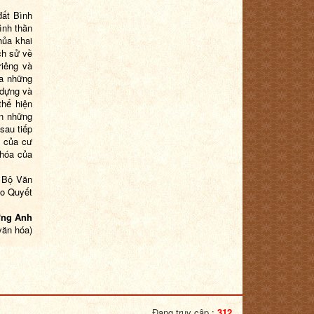
đất Bình
ình thần
hủa khai
ch sử về
riêng và
ua những
 dựng và
thể hiện
ơn những
sau tiếp
a của cư
 hóa của
 Bộ Văn
eo Quyết
ng Anh
văn hóa)
Đang truy cập :
312