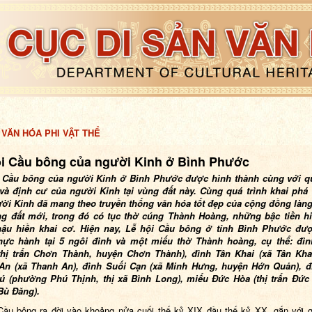
 VĂN HÓA PHI VẬT THỂ
ội Cầu bông của người Kinh ở Bình Phước
 Cầu bông của người Kinh ở Bình Phước được hình thành cùng với qu
 và định cư của người Kinh tại vùng đất này. Cùng quá trình khai phá 
ười Kinh đã mang theo truyền thống văn hóa tốt đẹp của cộng đồng làng
ng đất mới, trong đó có tục thờ cúng Thành Hoàng, những bậc tiền hi
hậu hiền khai cơ. Hiện nay, Lễ hội Cầu bông ở tỉnh Bình Phước đư
hực hành tại 5 ngôi đình và một miếu thờ Thành hoàng, cụ thể: đì
thị trấn Chơn Thành, huyện Chơn Thành), đình Tân Khai (xã Tân Khai
An (xã Thanh An), đình Suối Cạn (xã Minh Hưng, huyện Hớn Quản), đ
ú (phường Phú Thịnh, thị xã Bình Long), miếu Đức Hòa (thị trấn Đức
Bù Đăng).
Cầu bông ra đời vào khoảng nửa cuối thế kỷ XIX đầu thế kỷ XX, gắn với q