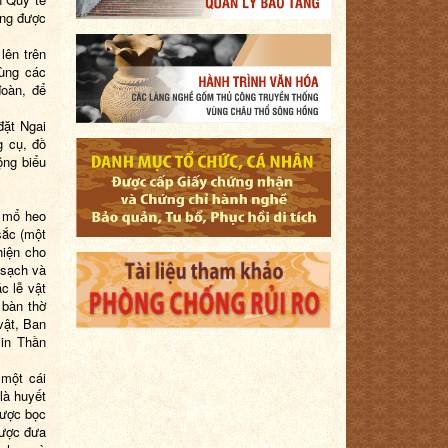
ờng được
lên trên
cùng các
đoàn, để
đặt Ngai
g cụ, đồ
ộng biểu
c mổ heo
sắc (một
hiện cho
 sạch và
c lễ vật
 bàn thờ
vật, Ban
xin Thần
 một cái
là huyết
được bọc
được đưa