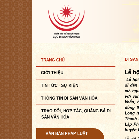
DI SẢN
TRANG CHỦ
Lễ h
GIỚI THIỆU
Lễ hội
di dân
TIN TỨC - SỰ KIỆN
cư, ng
với vù
THÔNG TIN DI SẢN VĂN HÓA
khẩn, 
đồng t
TRAO ĐỔI, HỢP TÁC, QUẢNG BÁ DI
Long (
SẢN VĂN HÓA
Thanh 
Lập Ph
huyện 
VĂN BẢN PHÁP LUẬT
Lễ hội 