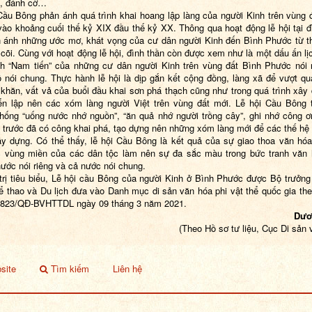
o, đánh cờ…
Cầu Bông phản ánh quá trình khai hoang lập làng của người Kinh trên vùng 
ào khoảng cuối thế kỷ XIX đầu thế kỷ XX. Thông qua hoạt động lễ hội tại đ
 ánh những ước mơ, khát vọng của cư dân người Kinh đến Bình Phước từ t
cõi. Cùng với hoạt động lễ hội, đình thần còn được xem như là một dấu ấn lị
nh “Nam tiến” của những cư dân người Kinh trên vùng đất Bình Phước nói 
nói chung. Thực hành lễ hội là dịp gắn kết cộng đồng, làng xã để vượt q
 khăn, vất vả của buổi đầu khai sơn phá thạch cũng như trong quá trình xây
iển lập nên các xóm làng người Việt trên vùng đất mới. Lễ hội Cầu Bông 
thống “uống nước nhớ nguồn”, “ăn quả nhớ người trồng cây”, ghi nhớ công 
i trước đã có công khai phá, tạo dựng nên những xóm làng mới để các thế hệ 
y dựng. Có thể thấy, lễ hội Cầu Bông là kết quả của sự giao thoa văn hó
 vùng miền của các dân tộc làm nên sự đa sắc màu trong bức tranh văn
ước nói riêng và cả nước nói chung.
trị tiêu biểu,
Lễ hội cầu Bông của người Kinh ở Bình Phước
được Bộ trưởng
ể thao và Du lịch đưa vào Danh mục di sản văn hóa phi vật thể quốc gia th
 823/QĐ-BVHTTDL ngày 09 tháng 3 năm 2021.
Dươ
(Theo Hồ sơ tư liệu, Cục Di sản 
site
Tìm kiếm
Liên hệ