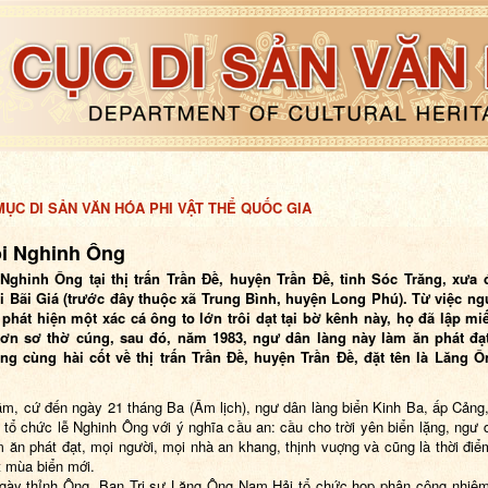
ỤC DI SẢN VĂN HÓA PHI VẬT THỂ QUỐC GIA
ội Nghinh Ông
 Nghinh Ông tại thị trấn Trần Đề, huyện Trần Đề, tỉnh Sóc Trăng, xưa 
i Bãi Giá (trước đây thuộc xã Trung Bình, huyện Long Phú). Từ việc ng
 phát hiện một xác cá ông to lớn trôi dạt tại bờ kênh này, họ đã lập m
 đơn sơ thờ cúng, sau đó, năm 1983, ngư dân làng này làm ăn phát đạt
ng cùng hài cốt về thị trấn Trần Đề, huyện Trần Đề, đặt tên là Lăng 
m, cứ đến ngày 21 tháng Ba (Âm lịch), ngư dân làng biển Kinh Ba, ấp Cảng,
̀ tổ chức lễ Nghinh Ông với ý nghĩa cầu an: cầu cho trời yên biển lặng, ng
 ăn phát đạt, mọi người, mọi nhà an khang, thịnh vuợng và cũng là thời điể
 mùa biển mới.
gày thỉnh Ông, Ban Trị sự Lăng Ông Nam Hải tổ chức họp phân công nhiệ