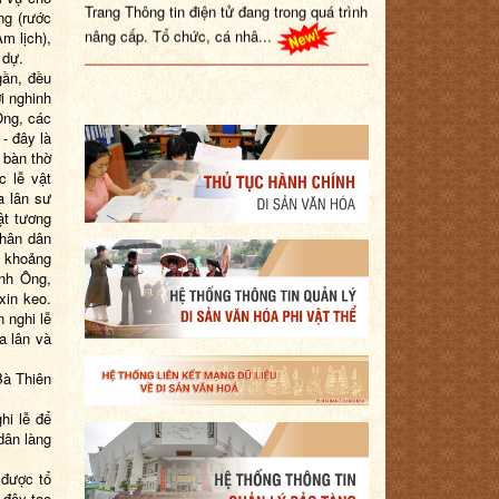
Trang Thông tin điện tử đang trong quá trình
Ông (rước
nâng cấp. Tổ chức, cá nhâ...
 lịch),
 dự.
gần, đều
i nghinh
Ông, các
- đây là
 bàn thờ
c lễ vật
a lân sư
ật tương
nhân dân
i khoảng
inh Ông,
xin keo.
 nghi lễ
a lân và
Bà Thiên
hi lễ để
dân làng
 được tổ
 đây tạo