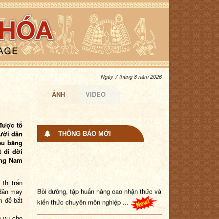
Ngày 7 tháng 8 năm 2026
ẢNH
VIDEO
được tổ
ười dân
THÔNG BÁO MỚI
iếu bằng
 di dời
Ông Nam
 thị trấn
Bồi dưỡng, tập huấn nâng cao nhận thức và
ư dân may
kiến thức chuyên môn nghiệp ...
m để bắt
m vụ cho