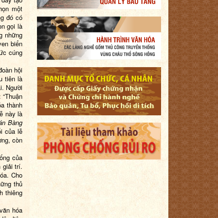
chọn một
ng đó có
n gọi là
ng những
ven biển
hức cúng
đoàn hội
 tiên là
i. Người
: “Thuận
óa thành
ễ này là
án Bàng
i của lễ
ơng, còn
sống của
iải trí.
hóa. Cho
hững thủ
h thiêng
 văn hóa