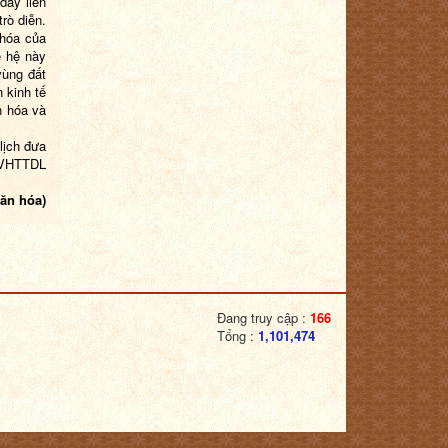
dây liên
rò diễn.
 hóa của
ế hệ này
̀ng đất
n kinh tế
ăn hóa và
lịch đưa
BVHTTDL
văn hóa)
Đang truy cập :
166
Tổng :
1,101,474