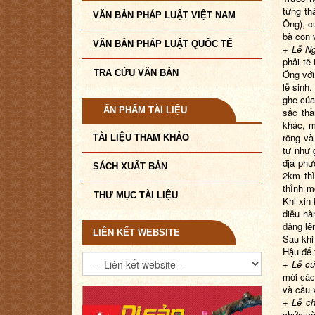
từng thà
VĂN BẢN PHÁP LUẬT VIỆT NAM
Ông), c
bà con 
VĂN BẢN PHÁP LUẬT QUỐC TẾ
+
Lễ
N
phải tề
TRA CỨU VĂN BẢN
Ông với
lễ sinh
ghe của
ẤN PHẨM TÀI LIỆU
sắc thầ
khác, m
rồng và
TÀI LIỆU THAM KHẢO
tự như 
địa phư
SÁCH XUẤT BẢN
2km thì
thỉnh m
THƯ MỤC TÀI LIỆU
Khi xin
diễu hà
dâng lê
LIÊN KẾT WEBSITE
Sau khi 
Hậu để t
+ Lễ cú
mời các
và cầu 
+ Lễ ch
chức và