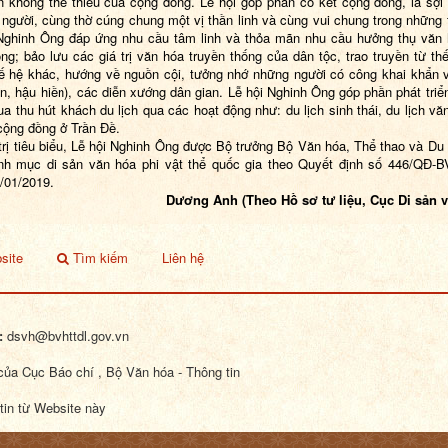
n không thể thiếu của cộng đồng. Lễ hội góp phần cố kết cộng đồng, là sợi 
 người, cùng thờ cúng chung một vị thần linh và cùng vui chung trong những t
Nghinh Ông đáp ứng nhu cầu tâm linh và thỏa mãn nhu cầu hưởng thụ văn
ng; bảo lưu các giá trị văn hóa truyền thống của dân tộc, trao truyền từ th
ế hệ khác, hướng về nguồn cội, tưởng nhớ những người có công khai khẩn vu
iền, hậu hiền), các diễn xướng dân gian. Lễ hội Nghinh Ông góp phần phát triể
a thu hút khách du lịch qua các hoạt động như: du lịch sinh thái, du lịch v
cộng đồng ở Trần Đề.
 trị tiêu biểu, Lễ hội Nghinh Ông được Bộ trưởng Bộ Văn hóa, Thể thao và Du 
nh mục di sản văn hóa phi vật thể quốc gia theo Quyết định số 446/QĐ-
/01/2019.
Dương Anh (Theo Hồ sơ tư liệu, Cục Di sản 
site
Tìm kiếm
Liên hệ
:
dsvh@bvhttdl.gov.vn
ủa Cục Báo chí , Bộ Văn hóa - Thông tin
tin từ Website này