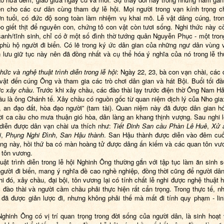
ện cho các cư dân cùng tham dự lễ hội. Mọi người trong vạn kính trọng 
ớn tuổi, có đức độ song toàn làm nhiệm vụ khai mõ. Lễ vật dâng cúng, tro
o giết thịt để nguyên con, chứng tỏ con vật còn tươi sống. Nghi thức này cò
 sanh/tĩnh sinh, chỉ có ở một số đình thờ tướng quân Nguyễn Phục - một tro
 phù hộ người đi biển. Có lẽ trong ký ức dân gian của những ngư dân vùng 
 lưu giữ tục này nên đã đồng nhất và cụ thể hóa ý nghĩa của nó trong lễ t
thức và n
ghệ thuật trình diễn trong lễ hội
: Ngày 22, 23, bà con vạn chài, các 
vật đến cúng Ông và tham gia các trò chơi dân gian và hát Bội. Buổi tối đầu
ức
xây chầu
. Trước khi xây chầu, các đào thài lạy trước điện thờ Ông Nam Hả
u là ông Chánh tế. Xây chầu có nguồn gốc từ quan niệm dịch lý của Nho gia
i, an đạo đất, hòa đạo người” (tam tài). Quan niệm này đã được dân gian h
ời ca cầu cho mưa thuận gió hòa, dân làng an khang thịnh vượng. Sau nghi l
diễn được dân vạn chài ưa thích như:
Tiết Đinh San cầu Phàn Lê Huê
,
Xử 
i
,
Phụng Nghi Đình
,
San Hậu thành
. San Hậu thành được diễn vào đêm cuố
ồng này, hồi thứ ba có màn hoàng tử được dâng ấn kiếm và các quan tôn vư
ễ tôn vương.
uật trình diễn trong lễ hội Nghinh Ông thường gắn với tập tục làm ăn sinh 
gười đi biển, mang ý nghĩa đề cao nghề nghiệp, đồng thời cũng để người dân g
hi đó, xây chầu, đại bội, tôn vương lại có tính chất lễ nghi được nghệ thuật 
 đào thài và người cầm chầu phải thực hiện rất cẩn trọng. Trong thực tế, n
 đã được giản lược đi, nhưng không phải thế mà mất đi tính quy phạm - lin
Nghinh Ông có vị trí quan trọng trong đời sống của người dân, là sinh hoạt