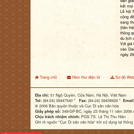
dân gia
kết mọi
Lễ hội 
cộng đồ
sang th
(tiền h
thông qu
du lịch 
Với giá
vào Da
ngày 29
Trang chủ
Hòm thư điện tử
Sơ đồ Web
Địa chỉ:
51 Ngô Quyền, Cửa Nam, Hà Nội, Việt Nam
Tel:
(84-24) 39447540 *
Fax:
(84-24) 39439929 *
Email
©
2006 Bản quyền thuộc về Cục Di sản văn hóa
Giấy phép số:
349/GP-BC, ngày 23 tháng 11 năm 2006 c
Chịu trách nhiệm chính:
PGS.TS. Lê Thị Thu Hiền
Ghi rõ nguồn "Cục Di sản văn hóa" khi sử dụng lại thông 