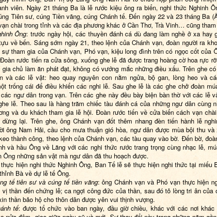
nh viên. Ngày 21 tháng Ba là lễ rước kiệu ông ra biển, nghi thức Nghinh 
úng Tiên sư, cúng Tiền vãng, cúng Chánh tế. Đến ngày 22 và 23 tháng Ba (Âm
vạn chài trong tỉnh và các địa phương khác ở Cần Thơ, Trà Vinh… cũng tham
ghinh Ông
: trước ngày hội, các thuyền đánh cá dù đang làm nghề ở xa hay 
 tựu về bến. Sáng sớm ngày 21, theo lệnh của Chánh vạn, đoàn người ra khơ
 sự tham gia của Chánh vạn, Phó vạn, kiệu long đình trên có ngọc cốt của 
. Đoàn rước tiến ra cửa sông, xuống ghe lễ đã được trang hoàng cờ hoa rực rỡ 
 gia chủ làm ăn phát đạt, không có vướng mắc những điều xấu. Trên ghe có
n và các lễ vật: heo quay nguyên con nằm ngửa, bộ gan, lòng heo và cá
ột trống cái để điều khiển các nghi lễ. Sau ghe lễ là các ghe chở đoàn mú
 các ngư dân trong vạn. Trên các ghe này đều bày biện bàn thờ với các lễ v
ghe lễ. Theo sau là hàng trăm chiếc tàu đánh cá của những ngư dân cùng 
ơng và du khách tham gia lễ hội. Đoàn rước tiến về cửa biển cách vạn chà
 dừng lại. Trên ghe, ông Chánh vạn đốt thêm nhang đèn tiến hành lễ ngh
ời ông Nam Hải, cầu cho mưa thuận gió hòa, ngư dân được mùa bội thu và 
 keo thành công, theo lệnh của Chánh vạn, các tàu quay vào bờ. Đến bờ, đoàn
nh và hầu Ông về Lăng với các nghi thức rước trang trọng cùng nhạc lễ, mú
n Ông những sản vật mà ngư dân đã thu hoạch được.
thực hiện nghi thức Nghinh Ông, Ban Tế lễ sẽ thực hiện nghi thức tại miếu 
hỉnh Bà về dự lễ tế Ông.
ng tế tiên sư và cúng tế tiền vãng
: ông Chánh vạn và Phó vạn thực hiện ng
 vị thần đến chứng lễ; ca ngợi công đức của thần, sau đó tỏ lòng tri ân của 
xin thần bảo hộ cho thôn dân được yên vui thịnh vượng.
ánh tế
: được tổ chức vào ban ngày, đầu giờ chiều, khác với các nơi khác
o nửa đêm, giao giữa ngày cũ và mới. Sự thay đổi này trong những năm gần