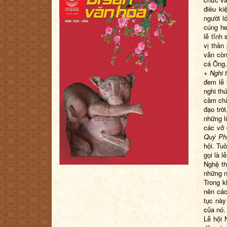
điều ki
người l
cúng he
lễ tỉnh
vị thần
vẫn còn
cá Ông.
+
Nghi 
đem lễ 
nghi th
cầm chầ
đạo trờ
những l
các vở 
Quý Ph
hội. Tu
gọi là l
Nghệ th
những n
Trong k
nên các
tục này
của nó.
Lễ hội 