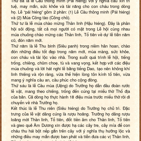
Thứ ba là lễ Cầu thông minh (Pái hiéng) với ý nghĩa cầu xin trí
tuệ, may mắn, sức khỏe và tài năng cho con cháu trong dòng
họ. Lễ “pái hiéng” gồm 2 phần: (1)
Lễ Cầu thông minh (
Pái hiéng)
và (2) Múa Công tào (Công chồ).
Thứ tư là lễ múa chào mừng Thần linh (Hậu hiéng). Đây là phần
hội sôi động, tất cả mọi người có mặt trong Lễ hội cùng nhau
múa chuông chào mừng các Thần linh, Tổ tiên về dự lễ tiễn năm
cũ, đón năm mới.
Thứ năm là lễ Thu binh (Siêu panh) trong niềm hân hoan, chào
đón những điều tốt đẹp trong năm mới, mùa màng, sức khỏe,
con cháu và tài lộc vào nhà. Trong suốt quá trình lễ hội, tiếng
trống, chiêng, chũm choẹ, tù và vang vọng, kết hợp với các điệu
múa chuông và lời hát nghi lễ bằng tiếng Dao, tạo nên không khí
linh thiêng và rộn ràng, vừa thể hiện lòng tôn kính tổ tiên, vừa
mang ý nghĩa cầu an, cầu phúc cho cộng đồng.
Thứ sáu là lễ Cầu mùa (Uệng) do Trưởng họ dẫn đầu đoàn rước
lễ vật, mang theo chiêng, trống đến cúng tại miếu thờ Thổ địa
của bản. Cả dòng họ thực hành 18 điệu múa trước miếu thờ rồi di
chuyển về nhà Trưởng họ.
Kết thúc là lễ Thu niên (Siêu hiéng) do Trưởng họ chủ trì. Đặc
trưng của lễ vật dâng cúng là rượu hoãng. Trưởng họ dâng rượu
loãng mời Thần linh, Tổ tiên, đốt tiền âm cho Thần linh, Tổ tiên
và gieo quẻ Âm Dương xin được hạ các cây tre, cây mía để con
cháu thu hái bột nếp gắn trên cây với ý nghĩa thụ hưởng lộc và
những điều may mắn được ban phát và tiễn đưa các vị Thần linh,