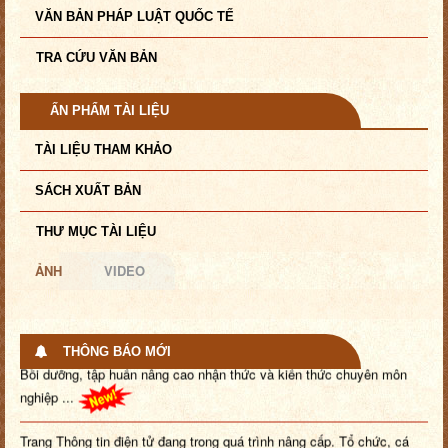
VĂN BẢN PHÁP LUẬT QUỐC TẾ
TRA CỨU VĂN BẢN
ẤN PHẨM TÀI LIỆU
TÀI LIỆU THAM KHẢO
SÁCH XUẤT BẢN
THƯ MỤC TÀI LIỆU
ẢNH
VIDEO
THÔNG BÁO MỚI
Bồi dưỡng, tập huấn nâng cao nhận thức và kiến thức chuyên môn
nghiệp ...
Trang Thông tin điện tử đang trong quá trình nâng cấp. Tổ chức, cá