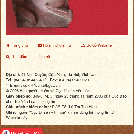
Trang chủ
Hòm thư điện tử
Sơ đồ Website
Tìm kiếm
Liên hệ
Địa chỉ:
51 Ngô Quyền, Cửa Nam, Hà Nội, Việt Nam
Tel:
(84-24) 39447540 *
Fax:
(84-24) 39439929
*
Email:
dsvh@bvhttdl.gov.vn
©
2006 Bản quyền thuộc về Cục Di sản văn hóa
Giấy phép số:
349/GP-BC, ngày 23 tháng 11 năm 2006 của Cục Báo
chí , Bộ Văn hóa - Thông tin
Chịu trách nhiệm chính:
PGS.TS. Lê Thị Thu Hiền
Ghi rõ nguồn "Cục Di sản văn hóa" khi sử dụng lại thông tin từ
Website này
Đã kết nối EMC