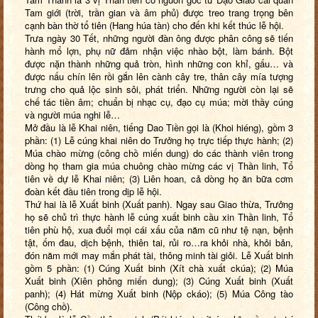
Tam giới (trời, trần gian và âm phủ) được treo trang trọng
bên
cạnh bàn thờ tổ tiên (Hang húa tàn)
cho đến khi kết thúc lễ hội.
Trưa ngày
30 Tết, những người đàn ông được phân công sẽ tiến
hành mổ lợn, phụ nữ đảm nhận việc nhào bột, làm bánh. Bột
được nặn thành những quả tròn, hình những con khỉ, gấu… và
được nấu chín lên rồi gắn lên cành cây tre, thân
cây mía tượng
trưng cho quả lộc sinh sôi, phát triển. Những người còn lại sẽ
chế tác tiền âm; chuẩn bị nhạc cụ, đạo cụ múa; mời thầy cúng
và người múa nghi lễ…
Mở đầu là lễ Khai niên, tiếng Dao Tiền gọi là (Khoi hiéng), gồm 3
phần: (1) Lễ cúng khai niên do Trưởng họ trực tiếp thực hành; (2)
Múa chào mừng (công chồ miến dung) do các thành viên trong
dòng họ tham gia múa chuông chào mừng các vị Thần linh, Tổ
tiên về dự lễ Khai niên; (3) Liên hoan, cả dòng họ ăn bữa cơm
đoàn kết đầu tiên trong dịp lễ hội.
Thứ hai là lễ Xuất binh (Xuất panh).
Ngay sau Giao thừa, Trưởng
họ sẽ chủ trì thực hành lễ cúng xuất binh cầu xin Thần linh, Tổ
tiên phù hộ, xua đuổi mọi cái xấu của năm cũ như tệ nạn, bệnh
tật, ốm đau, dịch bệnh, thiên tai, rủi ro…ra khỏi nhà, khỏi bản,
đón năm mới may mắn phát tài, thông minh tài giỏi. Lễ Xuất binh
gồm 5 phần: (1) Cúng Xuất binh (Xít chà xuất ckúa); (2)
Múa
Xuất binh (Xiên phông miến dung); (3) Cúng Xuất binh (Xuất
panh); (4) Hát mừng Xuất binh (Nộp ckáo); (5) Múa Công tào
(Công chồ).