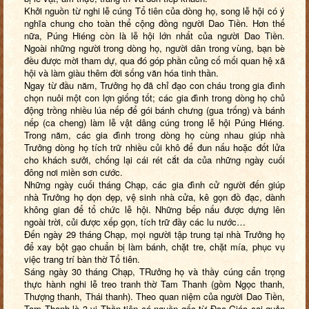
Khởi nguồn từ nghi lễ cúng Tổ tiên của dòng họ, song lễ hội có ý
nghĩa chung cho toàn thể cộng đồng người Dao Tiền. Hơn thế
nữa, Púng Hiéng còn là lễ hội lớn nhất của người Dao Tiền.
Ngoài những người trong dòng họ, người dân trong vùng, bạn bè
đều được mời tham dự, qua đó góp phần củng cố mối quan hệ xã
hội và làm giàu thêm đời sống văn hóa tinh thần.
Ngay từ đầu năm, Trưởng họ đã chỉ đạo con cháu trong gia đình
chọn nuôi một con lợn giống tốt; các gia đình trong dòng họ chủ
động trồng nhiều lúa nếp để gói bánh chưng (gua trống) và bánh
nếp (ca cheng) làm lễ vật dâng cúng trong lễ hội Púng Hiéng.
Trong năm, các gia đình trong dòng họ cùng nhau giúp nhà
Trưởng dòng họ tích trữ nhiều củi khô để đun nấu hoặc đốt lửa
cho khách sưởi, chống lại cái rét cắt da của những ngày cuối
đông nơi miền sơn cước.
Những ngày cuối tháng Chạp, các gia đình cử người đến giúp
nhà Trưởng họ dọn dẹp, vệ sinh nhà cửa, kê gọn đồ đạc, dành
không gian để tổ chức lễ hội. Những bếp nấu được dựng lên
ngoài trời, củi được xếp gọn, tích trữ đầy các lu nước…
Đến ngày 29 tháng Chạp,
mọi người tập trung tại nhà
Trưởng họ
để xay bột gạo chuẩn bị làm bánh, chặt tre, chặt mía, phục vụ
việc trang trí bàn thờ Tổ tiên.
Sáng ngày 30 tháng Chạp,
TRưởng họ và thầy cúng cẩn trọng
thực hành
nghi lễ treo tranh thờ Tam Thanh
(gồm Ngọc thanh,
Thượng thanh, Thái thanh). Theo quan niệm của người Dao Tiền,
Tam Thanh là 3 vị Thần tiên có
nguồn gốc từ Đạo Giáo cai quản