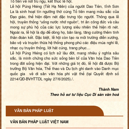
Tổ tiên về nơi trú ngụ, kết thúc lễ hội.
Lễ hội Púng Hiéng (Tết Hạ Niên) của người Dao Tiền, tỉnh Sơn
La là sinh hoạt tín ngưỡng thờ cúng Tổ tiên mang màu sắc của
Đạo giáo, thể hiện đậm nét đặc trưng tộc người. Thông qua lễ
hội, truyền thống “uống nước nhớ nguồn”, tri ân công đức và cầu
mong sự phù hộ của các lực lượng siêu nhiên thể hiện rõ nét.
Ngoài ra, lễ hội là dịp để dòng họ, bản làng, tăng cường thêm tinh
thần đoàn kết. Đặc biệt, lễ hội còn tạo ra môi trường diễn xướng,
bảo vệ và truyền thừa hệ thống phong phú các điệu múa nghi lễ,
nhạc cụ truyền thống, lời hát cúng, trang phục…
Lễ hội Púng Hiéng có lịch sử lâu đời, mang nhiều ý nghĩa sâu
sắc, là minh chứng cho sức sống bền bỉ của Văn hóa Dao Tiền
trong đời sống hiện đại. Với những giá trị đó, lễ hội đã được Bộ
trưởng Bộ Văn hóa, Thể thao và Du lịch ghi danh vào Danh mục
quốc gia về di sản văn hóa phi vật thể (tại Quyết định số
2214/QĐ-BVHTTDL ngày 27/6/2025)./.
Thành Nam
Theo hồ sơ tư liệu Cục Di sản văn hoá
VĂN BẢN PHÁP LUẬT
VĂN BẢN PHÁP LUẬT VIỆT NAM