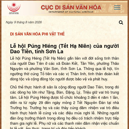
Ngày 9 tháng 8 năm 2026
DI SẢN VĂN HÓA PHI VẬT THỂ
Lễ hội Púng Hiéng (Tết Hạ Niên) của người
Dao Tiền, tỉnh Sơn La
Lễ hội Púng Hiéng (Tết Hạ Niên) gắn liền với đời sống tinh thần
của người Dao Tiền ở các xã Đoàn Kết, Tân Yên, phường Thảo
Nguyên và phường Vân Sơn, tỉnh Sơn La. Thông qua lễ hội, tín
ngưỡng thờ cúng Tổ tiên và các vị Thần linh, tinh thần đoàn kết
dòng tộc và cộng đồng tộc người được bảo vệ và phát huy.
Chủ thể thực hành di sản là cộng đồng người Dao Tiền, trong đó
các dòng họ lớn như Tặng, Bàn, Đặng, Lý, Triệu giữ vai trò trung
tâm. Lễ hội Púng Hiéng được tổ chức khoảng 3 đến 4 năm 1 lần,
diễn ra từ ngày 29 đến ngày mồng 2 Tết Nguyên Đán tại nhà
Trưởng họ. Trưởng họ và các thầy cúng đảm nhiệm vai trò điều
hành thực hành lễ cúng và các điệu múa nghi lễ. Những người
đàn ông trưởng thành trong dòng họ đều có trách nhiệm trực tiếp
tham gia nghi lễ. Phụ nữ và các thanh niên đảm nhận việc chuẩn
bị lễ vật, ẩm thực, trang trí và đón tiếp khách.