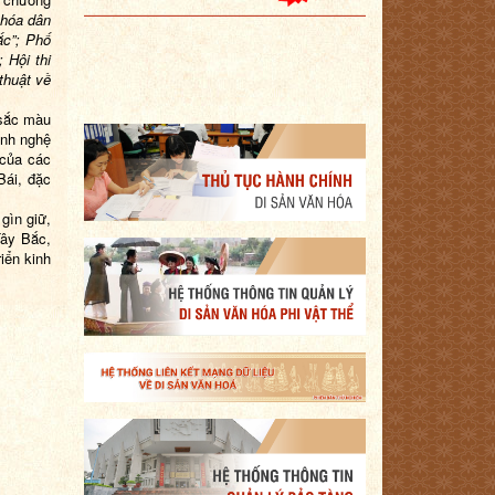
 hóa dân
ắc”; Phố
 Hội thi
thuật về
 sắc màu
ình nghệ
 của các
Bái, đặc
gìn giữ,
Tây Bắc,
iển kinh