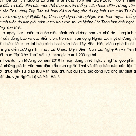
hi đấu và biểu diễn các môn thể thao truyền thống, Liên hoan diễn xướng văn
n tộc Thái vùng Tây Bắc và biểu diễn đường phố “Lung linh sắc màu Tây B
 và thương mại Nghĩa Lộ; Các hoạt động trải nghiệm văn hóa truyền thống;
minh viên du lịch giỏi năm 2016 khu vực thị xã Nghĩa Lộ; Triển lãm ảnh nghệ 
ng Yên Bái
…
 tối ngày 17/9, diễn ra cuộc diễu hành trên đường phố với chủ đề “Lung linh
” của đồng bào và các diễn viên; trên sân vận động Nghĩa Lộ, một chương tr
ới nhiều tiết mục tái hiện sinh hoạt văn hóa Tây Bắc, biểu diễn nghệ thuật
am gia diễn xướng năm nay: Lai Châu, Điện Biên, Sơn La, Nghệ An và Yên 
tiết mục “đại Xòe Thái” với sự tham gia của 1.200 người.
n hóa du lịch Mường Lò năm 2016 là hoạt động thiết thực, ý nghĩa, góp phần 
á những giá trị văn hóa đặc sắc của người Thái và đồng bào các dân tộc 
ời, thúc đẩy sự giao lưu văn hóa, thu hút du lịch, tạo động lực cho sự phát tr
 hội khu vực Nghĩa Lộ và Yên Bái./.