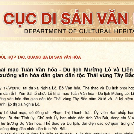
ỔI, HỢP TÁC, QUẢNG BÁ DI SẢN VĂN HÓA
hai mạc Tuần Văn hóa - Du lịch Mường Lò và Liên
 xướng văn hóa dân gian dân tộc Thái vùng Tây Bắ
y 17/9/2016, tại thị xã Nghĩa Lộ, Bộ Văn hóa, Thể thao và Du lịch phối hợ
n dân tỉnh Yên Bái tổ chức Lễ khai mạc Tuần Văn hóa - Du lịch Mường Lò, L
ớng văn hóa dân gian dân tộc Thái vùng Tây Bắc năm 2016 và Lễ kỷ niệ
ành lập thị xã Nghĩa Lộ.
ự Lễ khai mạc
,
có đồng chí Phạm Thị Thanh Trà - Ủy viên Ban chấp hàn
ng, Bí thư Tỉnh ủy, Chủ tịch Ủy ban nhân dân tỉnh Yên Bái, đồng chí V
Thứ trưởng Bộ Văn hóa, Thể thao và Du lịch, đại diện các cơ quan trung ư
cùng đông đảo nhân dân tỉnh Yên Bái...
ăn hóa du lịch Mường Lò diễn ra từ ngày 15/9 đến 20/9/2016, gồm nhiều