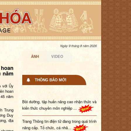
Ngày 9 tháng 8 năm 2026
ẢNH
VIDEO
 hoan
c năm
THÔNG BÁO MỚI
p với Ủy
iên hoan
m 45 năm
Bồi dưỡng, tập huấn nâng cao nhận thức và
kiến thức chuyên môn nghiệp ...
h Trung
ương Duy
Trang Thông tin điện tử đang trong quá trình
ơng, địa
nâng cấp. Tổ chức, cá nhâ...
 chương