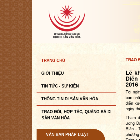
TRAO Đ
TRANG CHỦ
Lễ k
GIỚI THIỆU
Diễn
2016
TIN TỨC - SỰ KIỆN
Tối ngà
ban nhâ
THÔNG TIN DI SẢN VĂN HÓA
diễn xư
ngày th
TRAO ĐỔI, HỢP TÁC, QUẢNG BÁ DI
Tham d
SẢN VĂN HÓA
ương Đả
Biên - 
phương 
VĂN BẢN PHÁP LUẬT
Tuần v