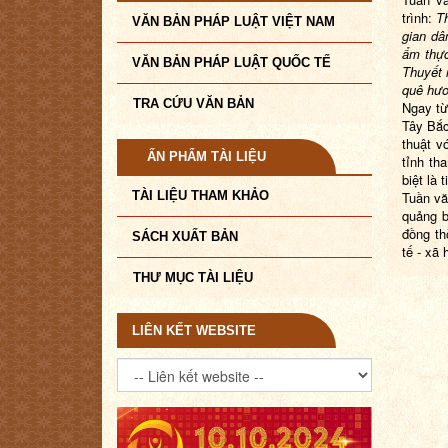
trình:
T
VĂN BẢN PHÁP LUẬT VIỆT NAM
gian dâ
ẩm thực
VĂN BẢN PHÁP LUẬT QUỐC TẾ
Thuyết 
quê hươ
TRA CỨU VĂN BẢN
Ngay từ
Tây Bắc
thuật v
ẤN PHẨM TÀI LIỆU
tỉnh th
biệt là 
TÀI LIỆU THAM KHẢO
Tuần vă
quảng b
đồng th
SÁCH XUẤT BẢN
tế - xã
THƯ MỤC TÀI LIỆU
LIÊN KẾT WEBSITE