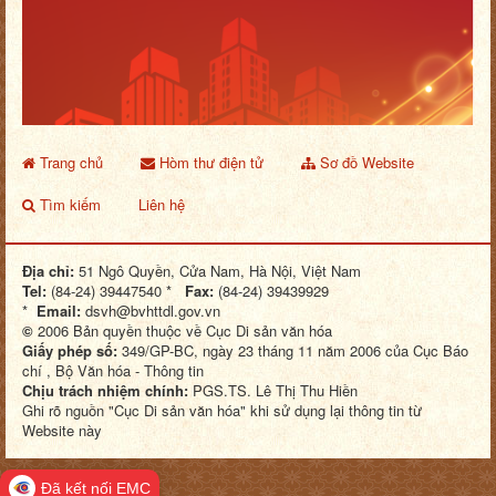
Trang chủ
Hòm thư điện tử
Sơ đồ Website
Tìm kiếm
Liên hệ
Địa chỉ:
51 Ngô Quyền, Cửa Nam, Hà Nội, Việt Nam
Tel:
(84-24) 39447540 *
Fax:
(84-24) 39439929
*
Email:
dsvh@bvhttdl.gov.vn
©
2006 Bản quyền thuộc về Cục Di sản văn hóa
Giấy phép số:
349/GP-BC, ngày 23 tháng 11 năm 2006 của Cục Báo
chí , Bộ Văn hóa - Thông tin
Chịu trách nhiệm chính:
PGS.TS. Lê Thị Thu Hiền
Ghi rõ nguồn "Cục Di sản văn hóa" khi sử dụng lại thông tin từ
Website này
Đã kết nối EMC