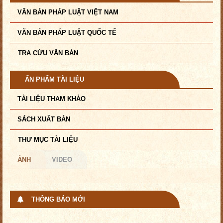
VĂN BẢN PHÁP LUẬT VIỆT NAM
VĂN BẢN PHÁP LUẬT QUỐC TẾ
TRA CỨU VĂN BẢN
ẤN PHẨM TÀI LIỆU
TÀI LIỆU THAM KHẢO
SÁCH XUẤT BẢN
THƯ MỤC TÀI LIỆU
ẢNH
VIDEO
THÔNG BÁO MỚI
Bồi dưỡng, tập huấn nâng cao nhận thức và kiến thức chuyên môn