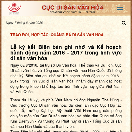
Ngày 7 tháng 8 năm 2026
TRAO ĐỔI, HỢP TÁC, QUẢNG BÁ DI SẢN VĂN HÓA
Lễ ký kết Biên bản ghi nhớ và Kế hoạch
hành động năm 2016 - 2017 trong lĩnh vực
di sản văn hóa
Ngày 08/8/2016, tại trụ sở Bộ Văn hóa, Thể thao và Du lịch, Cục
Di sản văn hóa và Tổng cục Di sản văn hóa Hàn Quốc đã thống
nhất ký Biên bản ghi nhớ và Kế hoạch hành động năm 2016 -
2017 trong lĩnh vực di sản văn hóa, nhằm đẩy mạnh các hoạt
động trong khuôn khổ hợp tác trên lĩnh vực này giữa Việt Nam
và Hàn Quốc.
Tham dự Lễ ký, về phía Việt Nam có ông Nguyễn Thế Hùng -
Cục trưởng Cục Di sản văn hóa, đại diện lãnh đạo Cục Hợp tác
quốc tế, Trường Đại học Mỹ thuật Việt Nam cùng các phòng
chuyên môn của Cục Di sản văn hóa; về phía Hàn Quốc có ông
Kim Daehyun - Vụ trưởng Vụ Phát huy di sản - Tổng Cục Di sản
văn hóa Hàn Quốc và các thành viên.
Theo Biên bản ghi nhớ, trong giai đoạn 2016 - 2021, hai bên sẽ