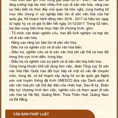
tăng cường hợp tác trên nhiều lĩnh vực di sản văn hóa, nâng cao
sự hiểu biết và thúc đẩy mối quan hệ hữu nghị, cùng hướng tới
mục tiêu chung vì sự nghiệp bảo tồn di sản văn hóa của hai
quốc gia. Kế hoạch hành động năm 2016 - 2017 có hiệu lực ngay
từ ngày ký và có giá trị đến hết ngày 31/12/2017. Trong 02 năm,
hai bên cùng triển khai thực hiện 05 chương trình, gồm:
- Tổ chức các đoàn nghiên cứu, trao đổi kinh nghiệm và hợp tác
về di sản văn hóa;
- Nâng cao năng lực bảo tồn di sản văn hóa;
- Điều tra và nghiên cứu về di sản văn hóa biển;
- Điều tra, nghiên cứu về di sản văn hóa phi vật thể và trao đổi
trong lĩnh vực trình diễn, trưng bày;
- Điều tra và nghiên cứu so sánh về di sản văn hóa kiến trúc.
Cũng trong khuôn khổ nội dung làm việc, đoàn Tổng cục Di sản
văn hóa Hàn Quốc trao đổi trực tiếp về một số vấn đề chuyên
môn, trong đó, có kế hoạch xây dựng hồ sơ đa quốc gia Nghề
sơn mài truyền thống đệ trình UNESCO đưa vào Danh sách di
sản văn hóa phi vật thể đại diện của nhân loại. Sau lễ ký, Đoàn
tiếp tục chương trình làm việc, nghiên cứu và tham quan di sản
văn hóa tại Hà Nội, Quảng Ninh, Thừa Thiên Huế, Quảng Nam
và Đà Nẵng.
VĂN BẢN PHÁP LUẬT