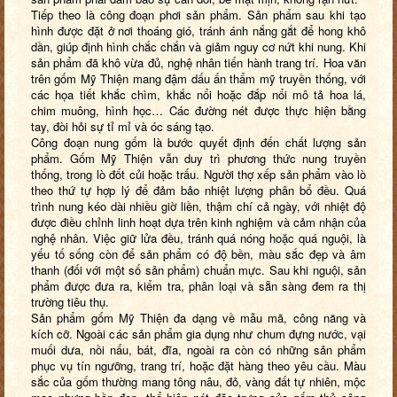
Tiếp theo là công đoạn phơi sản phẩm. Sản phẩm sau khi tạo
hình được đặt ở nơi thoáng gió, tránh ánh nắng gắt để hong khô
dần, giúp định hình chắc chắn và giảm nguy cơ nứt khi nung. Khi
sản phẩm đã khô vừa đủ, nghệ nhân tiến hành trang trí. Hoa văn
trên gốm Mỹ Thiện mang đậm dấu ấn thẩm mỹ truyền thống, với
các họa tiết khắc chìm, khắc nổi hoặc đắp nổi mô tả hoa lá,
chim muông, hình học… Các đường nét được thực hiện bằng
tay, đòi hỏi sự tỉ mỉ và óc sáng tạo.
Công đoạn nung gốm là bước quyết định đến chất lượng sản
phẩm. Gốm Mỹ Thiện vẫn duy trì phương thức nung truyền
thống, trong lò đốt củi hoặc trấu. Người thợ xếp sản phẩm vào lò
theo thứ tự hợp lý để đảm bảo nhiệt lượng phân bổ đều. Quá
trình nung kéo dài nhiều giờ liền, thậm chí cả ngày, với nhiệt độ
được điều chỉnh linh hoạt dựa trên kinh nghiệm và cảm nhận của
nghệ nhân. Việc giữ lửa đều, tránh quá nóng hoặc quá nguội, là
yếu tố sống còn để sản phẩm có độ bền, màu sắc đẹp và âm
thanh (đối với một số sản phẩm) chuẩn mực. Sau khi nguội, sản
phẩm được đưa ra, kiểm tra, phân loại và sẵn sàng đem ra thị
trường tiêu thụ.
Sản phẩm gốm Mỹ Thiện đa dạng về mẫu mã, công năng và
kích cỡ. Ngoài các sản phẩm gia dụng như chum đựng nước, vại
muối dưa, nồi nấu, bát, đĩa, ngoài ra còn có những sản phẩm
phục vụ tín ngưỡng, trang trí, hoặc đặt hàng theo yêu cầu. Màu
sắc của gốm thường mang tông nâu, đỏ, vàng đất tự nhiên, mộc