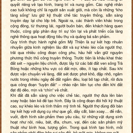
quyết riêng về tạo hình, trang trí và nung gốm. Các nghệ nhân
cao tuổi không chỉ là người sản xuất giỏi, mà còn là những “kho
tàng sống” lưu giữ kỹ thuật chế tác truyền thống, sẵn sàng
truyền dạy lại cho lớp trẻ. Ngoài ra, các thành viên khác trong
cộng đồng, từ thương lái, người buôn bán, đến khách hàng quen
thuộc, cũng góp phần duy trì sự tồn tại và phát triển của làng
nghề thông qua hoạt động tiêu thụ và quảng bá sản phẩm.
Quy trình thực hành nghề gốm Mỹ Thiện là sự kết hợp nhuần
nhuyễn giữa kinh nghiệm lâu đời và sự khéo léo của người thợ,
trải qua nhiều công đoạn công phu, hầu hết vẫn giữ nguyên
phương thức thủ công truyền thống. Trước tiên là khâu khai thác
đất sét – nguyên liệu chính, được lấy từ các bãi đất ven sông Trà
Bồng hoặc những khu vực có đất mịn, dẻo, ít tạp chất. Sau khi
được vận chuyển về làng, đất sét được phơi khô, đập nhỏ, ngâm
nước trong nhiều ngày để đất ngấm đều, loại bỏ tạp chất, rồi đưa
qua công đoạn “luyện đất” – nhào nặn liên tục cho đến khi đất
đạt độ dẻo, mịn và “chín” về chất.
Khi đất đã sẵn sàng cho việc chế tác, người thợ đưa lên bàn
xoay hoặc bàn kê để tạo hình. Đây là công đoạn đòi hỏi kỹ thuật
cao, sự khéo léo và tính thẩm mỹ tinh tế. Người thợ dùng đôi bàn
tay kết hợp với dụng cụ như que gỗ, dây cắt, bàn xoay… để nắn,
vuốt, định hình sản phẩm theo yêu cầu, từ những vật dụng sinh
hoạt như nồi, niêu, bát, đĩa, chum, vại, đến các sản phẩm mỹ
thuật như bình hoa, tượng gốm. Trong quá trình tạo hình, mỗi
sản phẩm phải đảm bảo sự cân đối, bề mặt mịn, không rạn nứt.