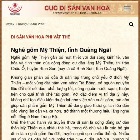
Ngày 7 tháng 8 năm 2026
DI SẢN VĂN HÓA PHI VẬT THỂ
Nghề gốm Mỹ Thiện, tỉnh Quảng Ngãi
Nghề gốm Mỹ Thiện gắn bó mật thiết với đời sống kinh tế, văn
hóa và tinh thần của cộng đồng cư dân làng Mỹ Thiện,
thị trấn
Châu Ổ, huyện Bình Sơn
(nay là xã Bình Sơn, tỉnh Quảng Ngãi).
Không gian phân bố của di sản tập trung chủ yếu ở thôn Mỹ
Thiện – một vùng đất nằm ven sông Trà Bồng, có nguồn nguyên
liệu đất sét dồi dào, chất lượng tốt, cùng nguồn nước sạch, thuận
tiện cho quá trình chế tác gốm. Với đặc điểm vị trí địa lý này,
không chỉ tạo điều kiện thuận lợi cho việc sản xuất gốm, mà còn
giúp sản phẩm gốm Mỹ Thiện dễ dàng giao thương, lan tỏa đến
các vùng lân cận và xa hơn, trở thành một thương hiệu làng nghề
nổi tiếng ở Nam Trung Bộ.
Chủ thể thực hành và truyền thừa di sản là cộng đồng cư dân
thôn Mỹ Thiện qua nhiều thế hệ, trong đó chủ yếu là các hộ gia
đình làm nghề gốm lâu đời, truyền nghề qua nhiều thế hệ. Nhiều
gia đình đã gắn bó với nghề trên 3 – 4 đời, sở hữu những bí