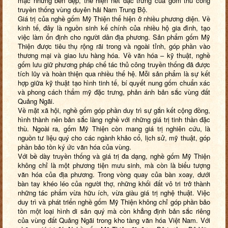
mạc nhưng bền đẹp, thể hiện nét đặc trưng của gốm thủ công
truyền thống vùng duyên hải Nam Trung Bộ.
Giá trị của nghề gốm Mỹ Thiện thể hiện ở nhiều phương diện. Về
kinh tế, đây là nguồn sinh kế chính của nhiều hộ gia đình, tạo
việc làm ổn định cho người dân địa phương. Sản phẩm gốm Mỹ
Thiện được tiêu thụ rộng rãi trong và ngoài tỉnh, góp phần vào
thương mại và giao lưu hàng hóa. Về văn hóa – kỹ thuật, nghề
gốm lưu giữ phương pháp chế tác thủ công truyền thống đã được
tích lũy và hoàn thiện qua nhiều thế hệ. Mỗi sản phẩm là sự kết
hợp giữa kỹ thuật tạo hình tinh tế, bí quyết nung gốm chuẩn xác
và phong cách thẩm mỹ đặc trưng, phản ánh bản sắc vùng đất
Quảng Ngãi.
Về mặt xã hội, nghề gốm góp phần duy trì sự gắn kết cộng đồng,
hình thành nên bản sắc làng nghề với những giá trị tinh thần đặc
thù. Ngoài ra, gốm Mỹ Thiện còn mang giá trị nghiên cứu, là
nguồn tư liệu quý cho các ngành khảo cổ, lịch sử, mỹ thuật, góp
phần bảo tồn ký ức văn hóa của vùng.
Với bề dày truyền thống và giá trị đa dạng, nghề gốm Mỹ Thiện
không chỉ là một phương tiện mưu sinh, mà còn là biểu tượng
văn hóa của địa phương. Trong vòng quay của bàn xoay, dưới
bàn tay khéo léo của người thợ, những khối đất vô tri trở thành
những tác phẩm vừa hữu ích, vừa giàu giá trị nghệ thuật. Việc
duy trì và phát triển nghề gốm Mỹ Thiện không chỉ góp phần bảo
tồn một loại hình di sản quý mà còn khẳng định bản sắc riêng
của vùng đất Quảng Ngãi trong kho tàng văn hóa Việt Nam. Với