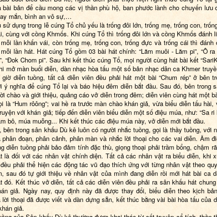
à bài bản để cầu mong các vị thần phù hộ, ban phước lành cho chuyến lưu 
ay mắn, bình an vô sự,…
 sử dụng trong lễ cúng Tổ chủ yếu là trống đôi lớn, trống mẹ, trống con, trốn
ái, cùng với cồng Khmốs. Khi cúng Tổ thì trống đôi lớn và cồng Khmốs đánh li
 mỗi lần khấn vái, còn trống mẹ, trống con, trống đực và trống cái thì đánh 
 mỗi lần hát. Hát cúng Tổ gồm 03 bài hát chính: “Lăm muôi - Lăm pi”, “Ô r
, “Đok Chom pi”. Sau khi kết thúc cúng Tổ, mọi người cùng hát bài kết “Sari
hi mở màn buổi diễn, dàn nhạc hòa tấu một số bản nhạc dân ca Khmer truyề
 giờ diễn tuồng, tất cả diễn viên đều phải hát một bài “Chum rép” ở bên t
i ý nghĩa để cúng Tổ lại và báo hiệu đêm diễn bắt đầu. Sau đó, bên trong 
lời chào và giới thiệu, quảng cáo vở diễn trong đêm; diễn viên cùng hát một b
ọi là “Hum rôông”; vai hề ra trước màn chào khán giả, vừa biểu diễn tấu hài,
truyện với khán giả; tiếp đến diễn viên biểu diễn một số điệu múa, như: “Sa ri
 bô, múa muỗng... Khi kết thúc các điệu múa này, vở diễn mới bắt đầu.
, bên trong sân khấu Dù kê luôn có người nhắc tuồng, gọi là thầy tuồng, với 
à phân đoạn, phân cảnh, phân màn và nhắc lời thoại cho các vai diễn. Âm đ
ng diễn tuồng phải bảo đảm tính đặc thù, giọng thoại phải trầm bổng, chậm rã
ất là đối với các nhân vật chính diện. Tất cả các nhân vật ra biểu diễn, khi x
 đều phải thể hiện các động tác vũ đạo thích ứng với từng nhân vật theo qu
n, sau đó tự giới thiệu về nhân vật của mình đang diễn rồi mới hát bài ca 
t đó. Kết thúc vở diễn, tất cả các diễn viên đều phải ra sân khấu hát chung
án giả. Ngày nay, quy định này đã được thay đổi, biểu diễn theo kịch bản
 lời thoại đã được viết và dàn dựng sẵn, kết thúc bằng vài bài hòa tấu của 
khán giả.
tuồng của Sân khấu Dù kê thường được khai thác từ cốt truyện cổ tích, thần t