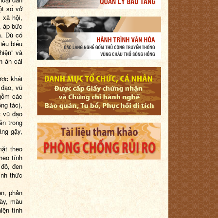
ột số vở
 xã hội,
, áp bức
m. Dù có
tiêu biểu
thiện” và
n án cái
ược khái
 đạo, vũ
 gồm các
ng tác),
: vũ đạo
ễn trong
ằng gậy,
mặt theo
heo tính
 đỏ, đen
ình thức
ện, phản
mày, màu
iện tính