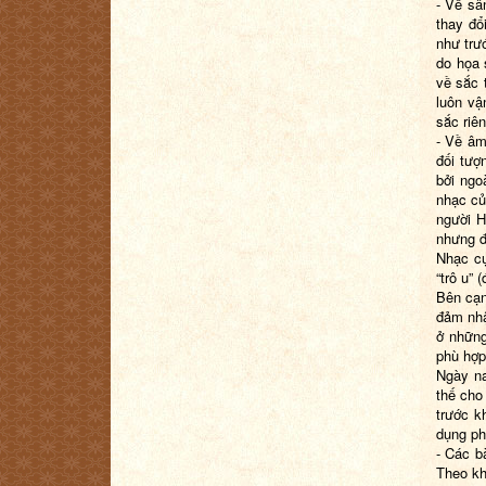
- Về sâ
thay đổ
như trư
do họa 
về sắc 
luôn vậ
sắc riên
- Về âm
đối tượ
bởi ngo
nhạc củ
người H
nhưng đ
Nhạc cụ
“trô u” 
Bên cạn
đảm nhậ
ở những
phù hợp
Ngày na
thế cho
trước k
dụng ph
- Các b
Theo kh