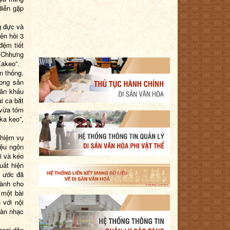
diễn gặp
g đực và
ên hồi 3
đệm tiết
a Chhưng
Kakeo”.
n thống.
rong sân
sân khấu
ài ca bắt
 vừa tóm
 ka keo”,
nhiệm vụ
iệu ngôn
i và kéo
uất hiện
y ước đã
dành cho
 một bài
 với nội
dàn nhạc
hoại dân