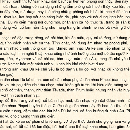
n khấu, cảnh trí: từ “sân khấu dàn bầu” cải tiến lên phông sơn thủy, đến nay
i hoàn toàn, không còn sử dụng những tấm phông cảnh sơn thủy kéo lên, t
ớc đây nữa, mà được thay thế bằng những phông cảnh bài trí theo ý đồ của 
sĩ thiết kế, kết hợp với ánh sáng hiện đại, phù hợp với nội dung kịch bản, p
thái. Dù vở diễn mang nội dung mới, phản ánh xã hội thực tại, trang trí sân 
n dụng vốn cổ làm nền tảng cho mảng trang trí chính nên cơ bản vẫn giữ 
g.
 nhạc: có đặc trưng riêng, có bài bản, khuôn mẫu, quy củ rõ ràng, sử dụng 
ng, tính cách nhân vật cụ thể. Tính chất, nội dung âm nhạc rất phong phú,
ài âm nhạc chính thống dân tộc Khmer, âm nhạc Dù kê còn tiếp nhận từ 
a các loại hình nghệ thuật khác cũng như ảnh hưởng của một số tộc người k
oa, Lào, Myanmar và cả bài ca, bản nhạc của châu Âu, trong đó chủ yếu 
ược Khmer hóa một cách tinh vi, khéo léo khó nhận biết được.
 trong sân khấu Dù kê chủ yếu là bộ dây và bộ gõ, với nhạc cụ không thể 
(đàn gáo).
h dàn nhạc Dù kê chính, còn có dàn nhạc phụ là dàn nhạc Pinpet (dàn nhạc
n vai trò phụ diễn như tấu nhạc “câu” khán giả trước khi biểu diễn tuồng và
 chỗ có thần, thánh, như thần Têvađa, thần Prum hoặc những nhân vật huy
 với tính cách nhân vật.
y, để thích ứng với một số bản nhạc mới, dàn nhạc hiện đại được hình th
 dàn nhạc Pinpet truyền thống. Chức năng dàn nhạc này để hòa tấu thu hút 
hi diễn tuồng, đệm cho các bài bản Dù kê mới có ảnh hưởng từ châu Âu (P
ục vụ cho chương trình phụ diễn.
ài hát Dù kê có sự phân chia rõ ràng, với điệu thức dành cho giọng nam và g
ảo sát, có tất cả 163 làn điệu, bài hát ở các thể loại khác nhau, bao gồm: 34