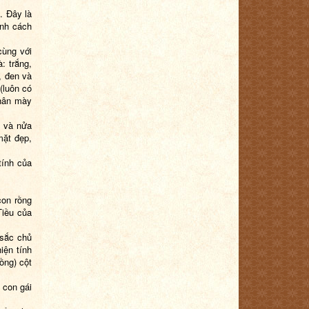
. Đây là
ính cách
cùng với
: trắng,
, đen và
(luôn có
chân mày
n và nửa
mặt đẹp,
tính của
con rồng
Tiều của
 sắc chủ
iện tính
ồng) cột
 con gái