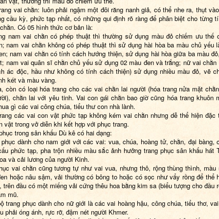
ân vật, thường thì màu đỏ chiếm ưu thế.
rang vai chằn: luôn phải ngậm một đôi răng nanh giả, có thể nhe ra, thụt vào
ng cầu kỳ, phức tạp nhất, có những qui định rõ ràng để phân biệt cho từng t
 chằn. Có 05 hình thức cơ bản là:
ng nam vai chằn có phép thuật thì thường sử dụng màu đỏ chiếm ưu thế 
; nam vai chằn không có phép thuật thì sử dụng hài hòa ba màu chủ yếu là
en; nam vai chằn có tính cách hướng thiện, sử dụng hài hòa giữa ba màu đỏ
t; nam vai quân sĩ chằn chủ yếu sử dụng 02 màu đen và trắng; nữ vai chằn 
ch ác độc, hầu như không có tính cách thiện) sử dụng nhiều màu đỏ, vẽ 
h két và màu vàng.
a, còn có loại hóa trang cho các vai chằn lai người (hóa trang nửa mặt chằ
ời), chằn lai với yêu tinh. Vai con gái chằn bao giờ cũng hóa trang khuôn 
hua gì các vai công chúa, tiểu thư con nhà lành.
rang các vai con vật phức tạp không kém vai chằn nhưng dễ thể hiện đặc 
 vật trong vở diễn khi kết hợp với phục trang.
 phục trong sân khấu Dù kê có hai dạng:
 phục dành cho nam giới với các vai: vua, chúa, hoàng tử, chằn, đại bàng, 
cấu phức tạp, pha trộn nhiều màu sắc ảnh hưởng trang phục sân khấu hát 
oa và cải lương của người Kinh.
hục vai chằn cũng tương tự như vai vua, nhưng thô, rộng thùng thình, màu
đen hoặc nâu sậm, vải thường có bông to hoặc có sọc như vẩy rồng để thể h
i, trên đầu có một miếng vải cứng thêu hoa bằng kim sa (biểu tượng cho đầu r
làm mũ.
ộ trang phục dành cho nữ giới là các vai hoàng hậu, công chúa, tiểu thơ, vai
u phải óng ánh, rực rỡ, đậm nét người Khmer.