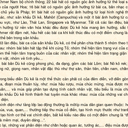
hmer Nam bộ chính thống; 22 bài hát có nguồn gốc ảnh hưởng từ thể loại 
u của người Hoa; 16 bài hát có nguồn gốc ảnh hưởng từ bài ca, bản nhạc 
chủ yếu là Pháp; 91 bài hát có nguồn gốc ảnh hưởng từ loại hình nghệ t
ác, như: sân khấu Dì kê, Mahôri (Campuchia) và một ít bài ảnh hưởng từ 
hu vực, như Lào, Thái Lan, Singapore và Myanmar. Tất cả các làn điệu, bà
nh hưởng từ nền văn hóa khác đều được Dù kê hóa mang âm hưởng, sắc t
hmer rất đậm nét, hầu hết các bài ca khi kết thúc đều có một điểm chung l
 thể bên trong sân khấu.
63 làn điệu, bài ca của sân khấu Dù kê, có thể phân chia thành 5 nhóm theo t
au: nhóm bài bản hát tập thể khi cúng Tổ; nhóm thể hiện tâm trạng vui của 
óm thể hiện tâm trạng buồn của các nhân vật; nhóm thể hiện tâm trạng giận
n vật, nhóm về tình yêu...
i bài bản Dù kê cũng phong phú, đa dạng, gồm các bài Lôm; bài Nô kô rek;
ng nữ, giọng nam, nhân vật đặc thù như thợ săn, thần tiên, chằn nam, chằn
rong biểu diễn Dù kê là một thể thức cần phải có của đêm diễn, vở diễn g
úa, đoạn múa thuần túy, như: múa hầu rượu, múa chúc mừng, múa được m
uân,… và múa góp phần tạo dựng tính cách nhân vật, tiêu biểu là múa c
ân khấu Dù kê hình thành hai tuyến múa khác nhau: múa của những vai ch
 diện.
hính diện như tầng lớp lao động thường là môtíp múa dân gian quen thuộc: h
úa, vua, quan,… thường tiếp thu múa cổ điển, tạo hình mực thước như tran
tạo hình cơ thể vai chính diện, bất kể kiểu nào đều có một điểm chung là “đ
 và mềm mại, duyên dáng…”.
 lại, những vai phản diện như chằn hoặc quan ác, tướng ác,… điệu múa đư