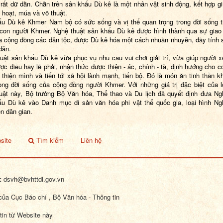
 rất dữ dằn. Chằn trên sân khấu Dù kê là một nhân vật sinh động, kết hợp g
h hoạt, múa và võ thuật.
u Dù kê Khmer Nam bộ có sức sống và vị thế quan trọng trong đời sống t
con người Khmer. Nghệ thuật sân khấu Dù kê được hình thành qua sự giao
a cộng đồng các dân tộc, được Dù kê hóa một cách nhuần nhuyễn, đầy tính 
dẫn.
uật sân khấu Dù kê vừa phục vụ nhu cầu vui chơi giải trí, vừa giúp người
ợc điều hay lẽ phải, nhận thức được thiện - ác, chính - tà, định hướng cho c
 thiện mình và tiến tới xã hội lành mạnh, tiến bộ. Đó là món ăn tinh thần k
rong đời sống của cộng đồng người Khmer. Với những giá trị đặc biệt của l
uật này, Bộ trưởng Bộ Văn hóa, Thể thao và Du lịch đã quyết định đưa Ng
u Dù kê vào Danh mục di sản văn hóa phi vật thể quốc gia, loại hình Ng
ễn dân gian.
site
Tìm kiếm
Liên hệ
:
dsvh@bvhttdl.gov.vn
ủa Cục Báo chí , Bộ Văn hóa - Thông tin
tin từ Website này