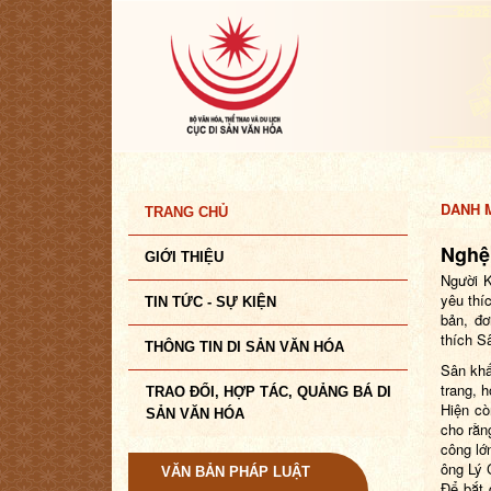
DANH M
TRANG CHỦ
Nghệ
GIỚI THIỆU
Người K
yêu thí
TIN TỨC - SỰ KIỆN
bản, đơ
thích S
THÔNG TIN DI SẢN VĂN HÓA
Sân khấ
trang, 
TRAO ĐỔI, HỢP TÁC, QUẢNG BÁ DI
Hiện cò
SẢN VĂN HÓA
cho rằn
công lớ
ông Lý 
VĂN BẢN PHÁP LUẬT
Để bắt 