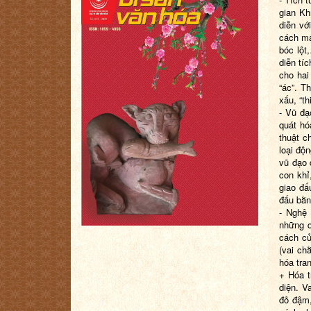
gian Kh
diễn vớ
cách mạ
bóc lột
diễn tíc
cho hai 
“ác”. T
xấu, “th
- Vũ đạ
quát hó
thuật c
loại độ
vũ đạo 
con khỉ
giao đấ
đấu bằn
- Nghệ 
những q
cách củ
(vai ch
hóa tra
+ Hóa t
diện. V
đỏ đậm,