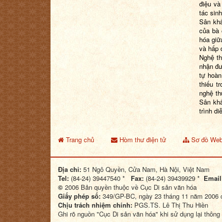
điệu và
tác sin
Sân khấ
của bà 
hóa giữ
và hấp 
Nghệ th
nhận đư
tự hoàn
thiếu t
nghệ th
Sân khấ
trình di
Trang chủ
Hòm thư điện tử
Sơ đồ Web
Địa chỉ:
51 Ngô Quyền, Cửa Nam, Hà Nội, Việt Nam
Tel:
(84-24) 39447540 *
Fax:
(84-24) 39439929 *
Email
©
2006 Bản quyền thuộc về Cục Di sản văn hóa
Giấy phép số:
349/GP-BC, ngày 23 tháng 11 năm 2006 c
Chịu trách nhiệm chính:
PGS.TS. Lê Thị Thu Hiền
Ghi rõ nguồn "Cục Di sản văn hóa" khi sử dụng lại thông 