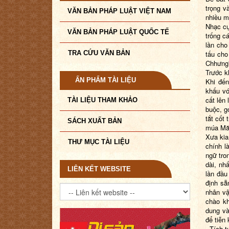
trọng v
VĂN BẢN PHÁP LUẬT VIỆT NAM
nhiều m
Nhạc cụ
VĂN BẢN PHÁP LUẬT QUỐC TẾ
trống c
lần cho
TRA CỨU VĂN BẢN
tấu cho
Chhưng”
Trước k
ẤN PHẨM TÀI LIỆU
Khi đến
khấu vớ
cất lên 
TÀI LIỆU THAM KHẢO
buộc, g
tắt cốt 
SÁCH XUẤT BẢN
múa Măm
Xưa kia
THƯ MỤC TÀI LIỆU
chính l
ngữ tro
dài, nh
LIÊN KẾT WEBSITE
lần đầu
định sẵ
nhân vậ
chào kh
dung và
để tiễn 
- Tích 