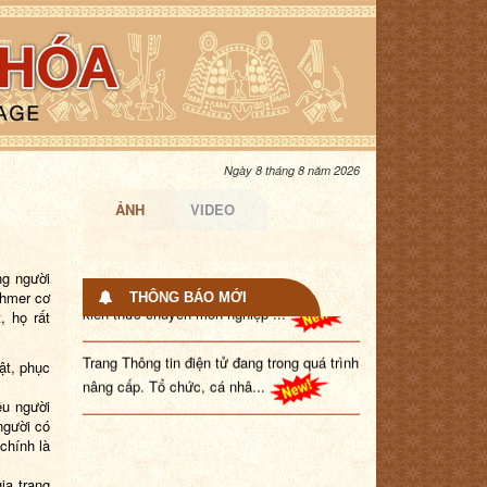
Ngày 8 tháng 8 năm 2026
ẢNH
VIDEO
Bồi dưỡng, tập huấn nâng cao nhận thức và
ng người
kiến thức chuyên môn nghiệp ...
Khmer cơ
THÔNG BÁO MỚI
, họ rất
Trang Thông tin điện tử đang trong quá trình
nâng cấp. Tổ chức, cá nhâ...
ật, phục
ều người
người có
chính là
ia trang