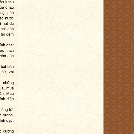
sân khấu
của châu
huật sân
các nước
i hát dù
hái của
à hò đệm
ính chất
các nhân
 hờn của
 bài bản
 nữ, vai
ồm những
ùa, múa
hằn. Múa
ính diện
oàng tử,
h tượng.
ĩnh đạc,
ợc cường