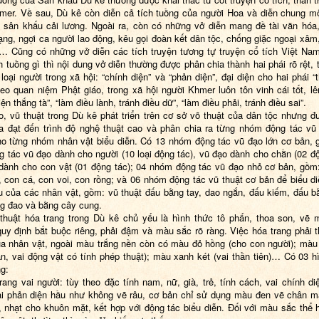
mer. Về sau, Dù kê còn diễn cả tích tuồng của người Hoa và diễn chung m
i sân khấu cải lương. Ngoài ra, còn có những vở diễn mang đề tài văn hóa,
ng, ngợi ca người lao động, kêu gọi đoàn kết dân tộc, chống giặc ngoại xâm
,… Cũng có những vở diễn các tích truyện tương tự truyện cổ tích Việt Na
h tuồng gì thì nội dung vở diễn thường được phân chia thành hai phái rõ rệt, 
loại người trong xã hội: “chính diện” và “phản diện”, đại diện cho hai phái “
heo quan niệm Phật giáo, trong xã hội người Khmer luôn tôn vinh cái tốt, lê
iện thắng tà”, “làm điều lành, tránh điều dữ”, “làm điều phải, tránh điều sai”.
o, vũ thuật trong Dù kê phát triển trên cơ sở võ thuật của dân tộc nhưng đ
a đạt đến trình độ nghệ thuật cao và phân chia ra từng nhóm động tác vũ
ho từng nhóm nhân vật biểu diễn. Có 13 nhóm động tác vũ đạo lớn cơ bản,
ng tác vũ đạo dành cho người (10 loại động tác), vũ đạo dành cho chằn (02 độ
dành cho con vật (01 động tác); 04 nhóm động tác vũ đạo nhỏ cơ bản, gồm
, con cá, con voi, con rồng; và 06 nhóm động tác vũ thuật cơ bản để biểu di
u của các nhân vật, gồm: vũ thuật đấu bằng tay, dao ngắn, đấu kiếm, đấu b
g đao và bằng cây cung.
thuật hóa trang trong Dù kê chủ yếu là hình thức tô phấn, thoa son, vẽ 
uy định bắt buộc riêng, phải đậm và màu sắc rõ ràng. Việc hóa trang phải t
a nhân vật, ngoài màu trắng nền còn có màu đỏ hồng (cho con người); màu
ằn, vai động vật có tính phép thuật); màu xanh két (vai thần tiên)… Có 03 h
ng:
rang vai người: tùy theo đặc tính nam, nữ, già, trẻ, tính cách, vai chính di
ai phản diện hầu như không vẽ râu, cơ bản chỉ sử dụng màu đen vẽ chân 
 nhạt cho khuôn mặt, kết hợp với động tác biểu diễn. Đối với màu sắc thể h