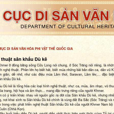
ỤC DI SẢN VĂN HÓA PHI VẬT THỂ QUỐC GIA
 thuật sân khấu Dù kê
hmer ở đồng bằng sông Cửu Long nói chung, ở Sóc Trăng nói riêng, là nhữ
ch nghệ thuật. Phần lớn họ biết hát, biết múa những bài bản dân ca, dân vũ 
n giản, dễ nhớ, như các điệu múa Lâm thol, Saravan, Lâm lêv,… đặc biệt
ân khấu Dù kê.
u Dù kê là tổng hòa các loại hình nghệ thuật, như: ca, múa, âm nhạc, vũ thu
hóa trang, hội họa và ẩm thực... mang đặc trưng riêng của người Khmer.
n có ý kiến khác nhau về nguồn gốc ra đời của Sân khấu Dù kê, nhưng nhi
g, nơi khai sinh ra Sân khấu Dù kê chính là vùng đất Ba Sắc (Sóc Trăng) và 
n trong việc phát triển nghệ thuật Sân khấu Dù kê của người Khmer Nam bộ 
Cuôn (Chhà Kọn).
đầu buổi biểu diễn Dù kê, người diễn phải thực hiện nghi thức cúng Tổ tại g