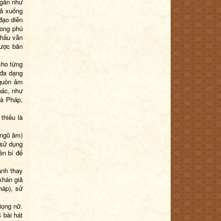
 gần như
hả xuống
đạo diễn
hong phú
khấu vẫn
được bản
cho từng
 đa dạng
nguồn âm
hác, như
là Pháp,
thiếu là
 ngũ âm)
 sử dụng
ền bí để
ành thay
khán giả
háp), sử
iọng nữ.
 bài hát