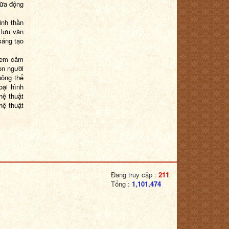
iữa động
inh thần
 lưu văn
sáng tạo
 xem cảm
on người
hông thể
oại hình
hệ thuật
hệ thuật
Đang truy cập :
211
Tổng :
1,101,474