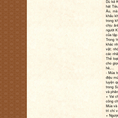
Dù kê K
hát Tiề
Âu, mà 
khấu kh
trong k
chịu ả
người K
của tập
Trong 1
khác nh
vật; nh
các nhâ
Thể loạ
cho giọ
hề,…
- Múa t
điệu m
luyện q
trong S
và phản
+ Vai c
công ch
Múa và 
trì chí
+ Ngược