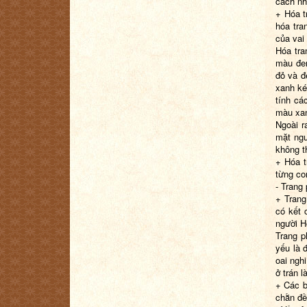
cách nh
+ Hóa t
hóa tra
của vai
Hóa tra
màu đen
đỏ và đ
xanh ké
tính cá
màu xan
Ngoài r
mặt ngư
không t
+ Hóa t
từng con
- Trang
+ Trang
có kết 
người H
Trang p
yếu là 
oai ngh
ở trán 
+ Các b
chằn đề