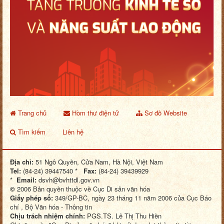
Trang chủ
Hòm thư điện tử
Sơ đồ Website
Tìm kiếm
Liên hệ
Địa chỉ:
51 Ngô Quyền, Cửa Nam, Hà Nội, Việt Nam
Tel:
(84-24) 39447540 *
Fax:
(84-24) 39439929
*
Email:
dsvh@bvhttdl.gov.vn
©
2006 Bản quyền thuộc về Cục Di sản văn hóa
Giấy phép số:
349/GP-BC, ngày 23 tháng 11 năm 2006 của Cục Báo
chí , Bộ Văn hóa - Thông tin
Chịu trách nhiệm chính:
PGS.TS. Lê Thị Thu Hiền