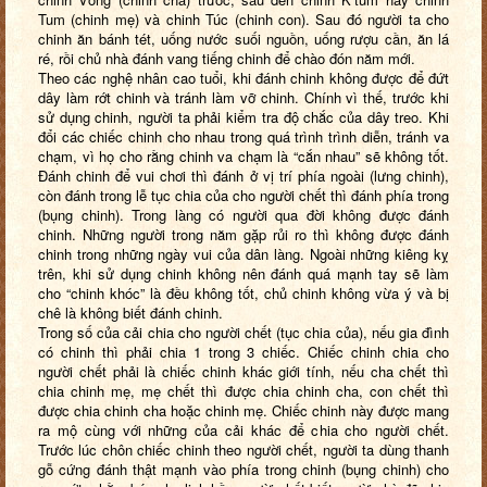
Tum (chinh mẹ) và chinh Túc (chinh con). Sau đó người ta cho
chinh ăn bánh tét, uống nước suối nguồn, uống rượu cần, ăn lá
ré, rồi chủ nhà đánh vang tiếng chinh để chào đón năm mới.
Theo các nghệ nhân cao tuổi, khi đánh chinh không được để đứt
dây làm rớt chinh và tránh làm vỡ chinh. Chính vì thế, trước khi
sử dụng chinh, người ta phải kiểm tra độ chắc của dây treo. Khi
đổi các chiếc chinh cho nhau trong quá trình trình diễn, tránh va
chạm, vì họ cho rằng chinh va chạm là “cắn nhau” sẽ không tốt.
Đánh chinh để vui chơi thì đánh ở vị trí phía ngoài (lưng chinh),
còn đánh trong lễ tục chia của cho người chết thì đánh phía trong
(bụng chinh). Trong làng có người qua đời không được đánh
chinh. Những người trong năm gặp rủi ro thì không được đánh
chinh trong những ngày vui của dân làng. Ngoài những kiêng kỵ
trên, khi sử dụng chinh không nên đánh quá mạnh tay sẽ làm
cho “chinh khóc” là đều không tốt, chủ chinh không vừa ý và bị
chê là không biết đánh chinh.
Trong số của cải chia cho người chết (tục chia của), nếu gia đình
có chinh thì phải chia 1 trong 3 chiếc. Chiếc chinh chia cho
người chết phải là chiếc chinh khác giới tính, nếu cha chết thì
chia chinh mẹ, mẹ chết thì được chia chinh cha, con chết thì
được chia chinh cha hoặc chinh mẹ. Chiếc chinh này được mang
ra mộ cùng với những của cải khác để chia cho người chết.
Trước lúc chôn chiếc chinh theo người chết, người ta dùng thanh
gỗ cứng đánh thật mạnh vào phía trong chinh (bụng chinh) cho