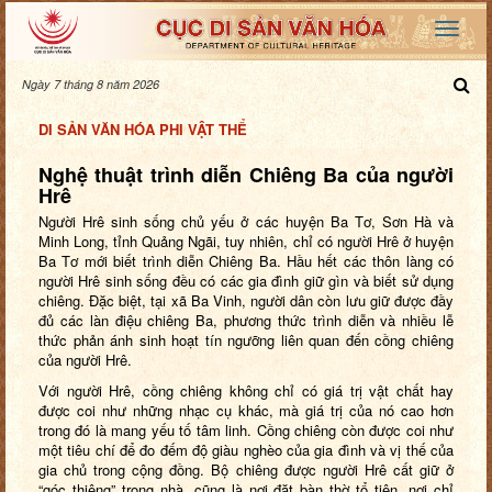
Ngày 7 tháng 8 năm 2026
DI SẢN VĂN HÓA PHI VẬT THỂ
Nghệ thuật trình diễn Chiêng Ba của người
Hrê
Người Hrê sinh sống chủ yếu ở các huyện Ba Tơ, Sơn Hà và
Minh Long, tỉnh Quảng Ngãi, tuy nhiên, chỉ có người Hrê ở huyện
Ba Tơ mới biết trình diễn Chiêng Ba. Hầu hết các thôn làng có
người Hrê sinh sống đều có các gia đình giữ gìn và biết sử dụng
chiêng. Đặc biệt, tại xã Ba Vinh, người dân còn lưu giữ được đầy
đủ các làn điệu chiêng Ba, phương thức trình diễn và nhiều lễ
thức phản ánh sinh hoạt tín ngưỡng liên quan đến cồng chiêng
của người Hrê.
Với người Hrê, cồng chiêng không chỉ có giá trị vật chất hay
được coi như những nhạc cụ khác, mà giá trị của nó cao hơn
trong đó là mang yếu tố tâm linh. Cồng chiêng còn được coi như
một tiêu chí để đo đếm độ giàu nghèo của gia đình và vị thế của
gia chủ trong cộng đồng. Bộ chiêng được người Hrê cất giữ ở
“góc thiêng” trong nhà, cũng là nơi đặt bàn thờ tổ tiên, nơi chỉ