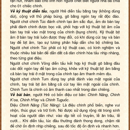
rạn nứt, nhằm báo cho linh hồn người chết biết người nhà đã chia
cho 01 chiếc chinh.
Về kỹ thuật diễn tấu
, người Hrê diễn tấu bằng tay (không dùng
dùi), cộng với thủ pháp búng, gõ bằng ngón tay rất độc đáo.
Người chơi chinh Túc đánh chinh tạo âm sắc đục, ấm do bàn tay
phải đánh chinh được bọc vải, phối hợp với kỹ thuật bịt âm của
bàn tay trái vào mặt trong của chinh (bụng chinh). Kỹ thuật bịt
âm ở bàn tay trái luôn được thay đổi, có khi dùng cùi tay và bàn
tay để bịt âm, tạo sự tương phản hấp dẫn cho bộ chiêng ba.
Người chơi chinh Túc phải có kỹ thuật cao, có kinh nghiệm và
thuộc nhiều bài bản để dẫn dắt cả dàn chinh hòa tấu nhịp nhàng,
theo từng giai điệu.
Người chơi chinh Vông diễn tấu
kết hợp kỹ thuật gõ bằng đầu
các đốt ngón tay để tạo âm cứng, khỏe với kỹ thuật bịt âm bằng
cả bàn tay trái ở mặt trong của chinh tạo âm thanh mềm dịu.
Người chơi chinh Tum dùng tay phải đánh vào mặt ngoài của
chinh, tay trái bịt âm bằng cả cùi tay lên mặt ngoài của chinh.
Chinh Tum là chinh có âm thanh cao nhất trong dàn chiêng.
Về bài bản
, người Hrê có bốn điệu cơ bản:
Chinh Năng
,
Chinh
K’oa
,
Chinh H’lay
và
Chinh Tuguốc
.
Điệu
Chinh Năng (Túc Năng):
Là điệu chinh phổ biến, nghe vui
nhộn, thúc giục và trữ tình. Nó được sử dụng rộng rãi trong sinh
hoạt của người dân như: vào dịp tết cổ truyền, lễ ăn trâu, lễ
cưới… Khi diễn tấu, lúc đầu thường đánh thong dong, chậm rãi
để chờ ổn định nhịp chiêng, sau đó tốc độ ổn định và nhanh hơn.