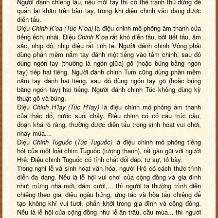
Người đánh chiêng lâu, nếu mỏi tay thì có thể tranh thủ dừng để
quấn lại khăn trên bàn tay, trong khi điệu chinh vẫn đang được
diễn tấu.
Điệu
Chinh K’oa (Túc K’oa)
là điệu chinh mô phỏng âm thanh của
tiếng ếch, nhái. Điệu
Chinh K’oa
rất khó diễn tấu, bởi tiết tấu, âm
sắc, nhịp độ, nhịp điệu rất tinh tế. Người đánh chinh Vông phải
dùng phần mềm nắm tay đánh một tiếng vào tâm chinh, sau đó
dùng ngón tay (thường là ngón giữa) gõ (hoặc búng bằng ngón
tay) tiếp hai tiếng. Người đánh chinh Tum cũng dùng phần mềm
nắm tay đánh hai tiếng, sau đó dùng ngón tay gõ (hoặc búng
bằng ngón tay) hai tiếng. Người đánh chinh Túc không dùng kỹ
thuật gõ và búng.
Điệu
Chinh H’lay (Túc H’lay)
là điệu chinh mô phỏng âm thanh
của thác đổ, nước suối chảy. Điệu chinh có có cấu trúc câu,
đoạn khá rõ ràng, thường được diễn tấu trong sinh hoạt vui chơi,
nhảy múa…
Điệu
Chinh Tuguốc
(
Túc Tuguốc)
là điệu chinh mô phỏng tiếng
hót của một loài chim Tuguốc (tượng thanh), rất gần gũi với người
Hrê. Điệu chinh
Tuguốc có tính chất đối đáp, tự sự, tỏ bày.
Trong nghi lễ và sinh hoạt văn hóa, người Hrê có cách thức trình
diễn đa dạng.
Nếu là lễ hội vui chơi của cộng đồng và gia đình
như: mừng nhà mới, đám cưới,... thì người ta thường trình diễn
chiêng theo giai điệu ngẫu hứng, ứng tác và hòa tấu chiêng để
tạo không khí vui tươi, phấn khởi trong gia đình và cộng đồng.
Nếu là lễ hội của cộng đồng như lễ ăn trâu, cầu mùa... thì người