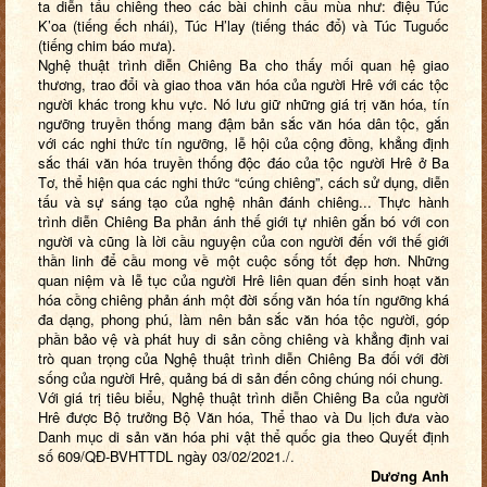
ta diễn tấu chiêng theo các bài chinh cầu mùa như: điệu Túc
K’oa (tiếng ếch nhái), Túc H’lay (tiếng thác đổ) và Túc Tuguốc
(tiếng chim báo mưa).
Nghệ thuật trình diễn Chiêng Ba cho thấy mối quan hệ giao
thương, trao đổi và giao thoa văn hóa của người Hrê với các tộc
người khác trong khu vực. Nó lưu giữ những giá trị văn hóa, tín
ngưỡng truyền thống mang đậm bản sắc văn hóa dân tộc, gắn
với các nghi thức tín ngưỡng, lễ hội của cộng đồng, khẳng định
sắc thái văn hóa truyền thống độc đáo của tộc người Hrê ở Ba
Tơ, thể hiện qua các nghi thức “cúng chiêng”, cách sử dụng, diễn
tấu và sự sáng tạo của nghệ nhân đánh chiêng... Thực hành
trình diễn Chiêng Ba phản ánh thế giới tự nhiên gắn bó với con
người và cũng là lời cầu nguyện của con người đến với thế giới
thần linh để cầu mong về một cuộc sống tốt đẹp hơn. Những
quan niệm và lễ tục của người Hrê liên quan đến sinh hoạt văn
hóa cồng chiêng phản ánh một đời sống văn hóa tín ngưỡng khá
đa dạng, phong phú, làm nên bản sắc văn hóa tộc người, góp
phần bảo vệ và phát huy di sản cồng chiêng và khẳng định vai
trò quan trọng của Nghệ thuật trình diễn Chiêng Ba đối với đời
sống của người Hrê, quảng bá di sản đến công chúng nói chung.
Với giá trị tiêu biểu, Nghệ thuật trình diễn Chiêng Ba của người
Hrê được Bộ trưởng Bộ Văn hóa, Thể thao và Du lịch đưa vào
Danh mục di sản văn hóa phi vật thể quốc gia theo Quyết định
số 609/QĐ-BVHTTDL ngày 03/02/2021
./.
Dương Anh