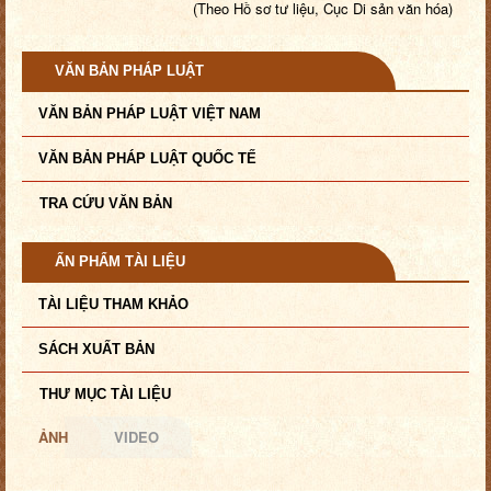
(Theo Hồ sơ tư liệu, Cục Di sản văn hóa)
VĂN BẢN PHÁP LUẬT
VĂN BẢN PHÁP LUẬT VIỆT NAM
VĂN BẢN PHÁP LUẬT QUỐC TẾ
TRA CỨU VĂN BẢN
ẤN PHẨM TÀI LIỆU
TÀI LIỆU THAM KHẢO
SÁCH XUẤT BẢN
THƯ MỤC TÀI LIỆU
ẢNH
VIDEO