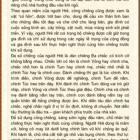
riêng chủ nhà hướng đầu vào khi ngủ.
Theo quan niệm của người Hrê, cồng chiêng cũng được xem là
vật “có hồn”, được trời ban cho, dùng để cầu xin thần linh ban
cho những đều tốt đẹp và che chở cho làng bản, gia đình có
cuộc sống bình an, cây trồng, vật nuôi, mùa màng sinh sôi phát
triển. Vì vậy, người Hrê rất coi trọng bộ chiêng được cất giữ trong
gia đình và chỉ sử dụng trong các ngày lễ trọng của cộng đồng
và gia đình sau khi thực hiện nghi thức cúng hồn chiêng trước
khi sử dụng.
Đa số chiêng của người Hrê là dàn chiêng Ba chiếc có kích cỡ
không bằng nhau. Chiếc lớn có tên là chinh Vông hay chinh cha,
chiếc nhỏ hơn là chinh Tum hay chinh mẹ, chiếc nhỏ nhất là
chinh Túc hay là chinh con. Đánh chiêng thì gọi là túc chinh. Khi
trình diễn, chinh Vông được để nghiêng, chinh Tum để nằm,
chinh Túc treo trên dây. Khi đánh thì chinh Tum đóng vai trò giữ
nhịp, chinh Vông và chinh Túc theo giai điệu. Chinh cha và chinh
mẹ đánh bằng nắm tay trần, chinh con đánh bằng nắm tay có
quấn khăn để tiếng chiêng được ấm. Khi diễn tấu dàn chinh ba
chiếc, nghệ nhân ngồi ở vị trí ổn định, không di chuyển. Nơi diễn
tấu thường là đầu tra – gian khách phía trước của nhà sàn.
Để sử dụng cồng chiêng, sáng sớm ngày đầu năm, chủ nhân bộ
chiêng thực hiện nghi thức cúng chiêng. Người Hrê dùng lá mâm
xôi, bông cỏ may lót dưới lưng chinh làm vũ khí chống ác quỷ.
Khi hành lễ, chủ nhà cắt tiết gà nhỏ vào bụng chinh, theo thứ tự:
chinh Vông (chinh cha) trước, sau đến chinh K’tum hay chinh