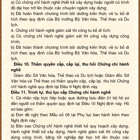
a) Có chứng chỉ hành nghề thiết kế xây dựng hoặc người có trình
độ đại học trở lên thuộc các chuyên ngành xây dựng;
b) Đã hoàn thành chương trình bồi dưỡng kiến thức về tu bổ di
tích theo quy định của Bộ trưởng Bộ Văn hóa, Thể thao và Du
lịch.
4. Chứng chỉ hành nghề giám sát thi công tu bổ di tích:
a) Có chứng chỉ hành nghề giám sát thi công xây dựng công
trình;
b) Đã hoàn thành chương trình bồi dưỡng kiến thức về tu bổ di
tích theo quy định của Bộ trưởng Bộ Văn hóa, Thể thao và Du
lịch.
Điều 10. Thẩm quyền cấp, cấp lại, thu hồi Chứng chỉ hành
nghề
Giám đốc Sở Văn hóa, Thể thao và Du lịch hoặc Giám đốc Sở
Văn hóa và Thể thao có thẩm quyền cấp, cấp lại, thu hồi Chứng
chỉ hành nghề quy định tại Điều 9 Nghị định này.
Điều 11. Trình tự, thủ tục cấp Chứng chỉ hành nghề
1. Cá nhân nộp trực tiếp hoặc qua đường bưu điện 01 bộ hồ sơ
đến người có thẩm quyền quy định tại Điều 10 Nghị định này. Hồ
sơ bao gồm:
a) Đơn đề nghị theo Mẫu số 05 tại Phụ lục ban hành kèm theo
Nghị định này;
b) Bản sao Chứng chỉ hành nghề thiết kế quy hoạch xây dựng,
hành nghề thiết kế xây dựng, hành nghề giám sát thi công xây
dựng công trình, bằng tốt nghiệp đại học trở lên thuộc các