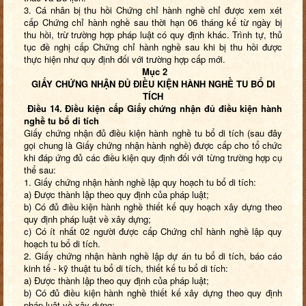
3. Cá nhân bị thu hồi Chứng chỉ hành nghề chỉ được xem xét
cấp Chứng chỉ hành nghề sau thời hạn 06 tháng kể từ ngày bị
thu hồi, trừ trường hợp pháp luật có quy định khác. Trình tự, thủ
tục đề nghị cấp Chứng chỉ hành nghề sau khi bị thu hồi được
thực hiện như quy định đối với trường hợp cấp mới.
Mục 2
GIẤY CHỨNG NHẬN ĐỦ ĐIỀU KIỆN HÀNH NGHỀ
TU BỔ DI
TÍCH
Điều 14. Điều kiện cấp Giấy chứng nhận đủ điều kiện hành
nghề tu bổ di tích
Giấy chứng nhận đủ điều kiện hành nghề tu bổ di tích (sau đây
gọi chung là Giấy chứng nhận hành nghề) được cấp cho tổ chức
khi đáp ứng đủ các điều kiện quy định đối với từng trường hợp cụ
thể sau:
1. Giấy chứng nhận hành nghề lập quy hoạch tu bổ di tích:
a) Được thành lập theo quy định của pháp luật;
b) Có đủ điều kiện hành nghề thiết kế quy hoạch xây dựng theo
quy định pháp luật về xây dựng;
c) Có ít nhất 02 người được cấp Chứng chỉ hành nghề lập quy
hoạch tu bổ di tích.
2. Giấy chứng nhận hành nghề lập dự án tu bổ di tích, báo cáo
kinh tế - kỹ thuật tu bổ di tích, thiết kế tu bổ di tích:
a) Được thành lập theo quy định của pháp luật;
b) Có đủ điều kiện hành nghề thiết kế xây dựng theo quy định
pháp luật về xây dựng;