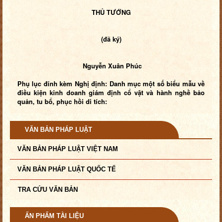
THỦ TƯỚNG
(đã ký)
Nguyễn Xuân Phúc
Phụ lục đính kèm Nghị định: Danh mục một số biểu mẫu về
điều kiện kinh doanh giám định cổ vật và hành nghề bảo
quản, tu bổ, phục hồi di tích:
VĂN BẢN PHÁP LUẬT
VĂN BẢN PHÁP LUẬT VIỆT NAM
VĂN BẢN PHÁP LUẬT QUỐC TẾ
TRA CỨU VĂN BẢN
ẤN PHẨM TÀI LIỆU