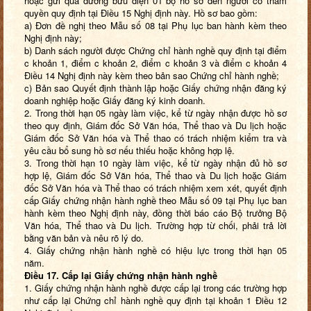
hoặc gửi qua đường bưu điện 01 bộ hồ sơ đến người có thẩm
quyền quy định tại Điều 15 Nghị định này. Hồ sơ bao gồm:
a) Đơn đề nghị theo Mẫu số 08 tại Phụ lục ban hành kèm theo
Nghị định này;
b) Danh sách người được Chứng chỉ hành nghề quy định tại điểm
c khoản 1, điểm c khoản 2, điểm c khoản 3 và điểm c khoản 4
Điều 14 Nghị định này kèm theo bản sao Chứng chỉ hành nghề;
c) Bản sao Quyết định thành lập hoặc Giấy chứng nhận đăng ký
doanh nghiệp hoặc Giấy đăng ký kinh doanh.
2. Trong thời hạn 05 ngày làm việc, kể từ ngày nhận được hồ sơ
theo quy định, Giám đốc Sở Văn hóa, Thể thao và Du lịch hoặc
Giám đốc Sở Văn hóa và Thể thao có trách nhiệm kiểm tra và
yêu cầu bổ sung hồ sơ nếu thiếu hoặc không hợp lệ.
3. Trong thời hạn 10 ngày làm việc, kể từ ngày nhận đủ hồ sơ
hợp lệ, Giám đốc Sở Văn hóa, Thể thao và Du lịch hoặc Giám
đốc Sở Văn hóa và Thể thao có trách nhiệm xem xét, quyết định
cấp Giấy chứng nhận hành nghề theo Mẫu số 09 tại Phụ lục ban
hành kèm theo Nghị định này, đồng thời báo cáo Bộ trưởng Bộ
Văn hóa, Thể thao và Du lịch. Trường hợp từ chối, phải trả lời
bằng văn bản và nêu rõ lý do.
4. Giấy chứng nhận hành nghề có hiệu lực trong thời hạn 05
năm.
Điều 17. Cấp lại Giấy chứng nhận hành nghề
1. Giấy chứng nhận hành nghề được cấp lại trong các trường hợp
như cấp lại Chứng chỉ hành nghề quy định tại khoản 1 Điều 12