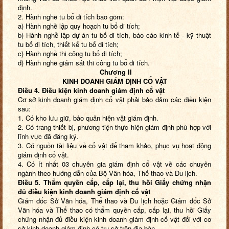
định.
2. Hành nghề tu bổ di tích bao gồm:
a) Hành nghề lập quy hoạch tu bổ di tích;
b) Hành nghề lập dự án tu bổ di tích, báo cáo kinh tế - kỹ thuật
tu bổ di tích, thiết kế tu bổ di tích;
c) Hành nghề thi công tu bổ di tích;
d) Hành nghề giám sát thi công tu bổ di tích.
Chương II
KINH DOANH GIÁM ĐỊNH CỔ VẬT
Điều 4. Điều kiện kinh doanh
giám định cổ vật
Cơ sở kinh doanh giám định cổ vật phải bảo đảm các điều kiện
sau:
1. Có kho lưu giữ, bảo quản hiện vật giám định.
2. Có trang thiết bị, phương tiện thực hiện giám định phù hợp với
lĩnh vực đã đăng ký.
3. Có nguồn tài liệu về cổ vật để tham khảo, phục vụ hoạt động
giám định cổ vật.
4. Có ít nhất 03 chuyên gia giám định cổ vật về các chuyên
ngành theo hướng dẫn của Bộ Văn hóa, Thể thao và Du lịch.
Điều 5. Thẩm quyền cấp, cấp lại, thu hồi Giấy chứng nhận
đủ điều kiện
kinh doanh
giám định cổ vật
Giám đốc Sở Văn hóa, Thể thao và Du lịch hoặc Giám đốc Sở
Văn hóa và Thể thao có thẩm quyền cấp, cấp lại, thu hồi Giấy
chứng nhận đủ điều kiện kinh doanh giám định cổ vật đối với cơ
sở kinh doanh giám định có trụ sở trên địa bàn.