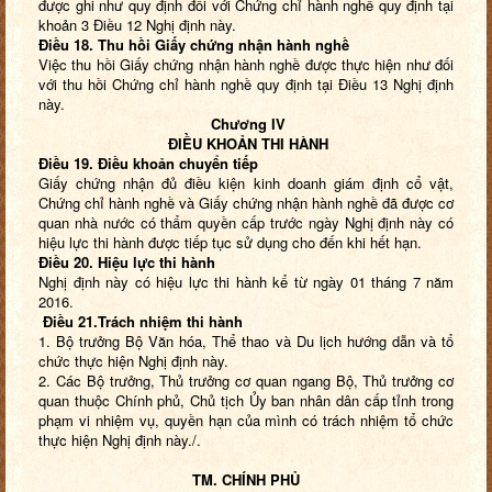
được ghi như quy định đối với Chứng chỉ hành nghề quy định tại
khoản 3 Điều 12 Nghị định này.
Điều 18. Thu hồi Giấy chứng nhận hành nghề
Việc thu hồi Giấy chứng nhận hành nghề được thực hiện như đối
với thu hồi Chứng chỉ hành nghề quy định tại Điều 13 Nghị định
này.
Chương IV
ĐIỀU KHOẢN THI HÀNH
Điều 19. Điều khoản chuyển tiếp
Giấy chứng nhận đủ điều kiện kinh doanh giám định cổ vật,
Chứng chỉ hành nghề và Giấy chứng nhận hành nghề đã được cơ
quan nhà nước có thẩm quyền cấp trước ngày Nghị định này có
hiệu lực thi hành được tiếp tục sử dụng cho đến khi hết hạn.
Điều 20. Hiệu lực thi hành
Nghị định này có hiệu lực thi hành kể từ ngày 01 tháng 7 năm
2016.
Điều 21.Trách nhiệm thi hành
1. Bộ trưởng Bộ Văn hóa, Thể thao và Du lịch hướng dẫn và tổ
chức thực hiện Nghị định này.
2. Các Bộ trưởng, Thủ trưởng cơ quan ngang Bộ, Thủ trưởng cơ
quan thuộc Chính phủ, Chủ tịch Ủy ban nhân dân cấp tỉnh trong
phạm vi nhiệm vụ, quyền hạn của mình có trách nhiệm tổ chức
thực hiện Nghị định này./.
TM. CHÍNH PHỦ