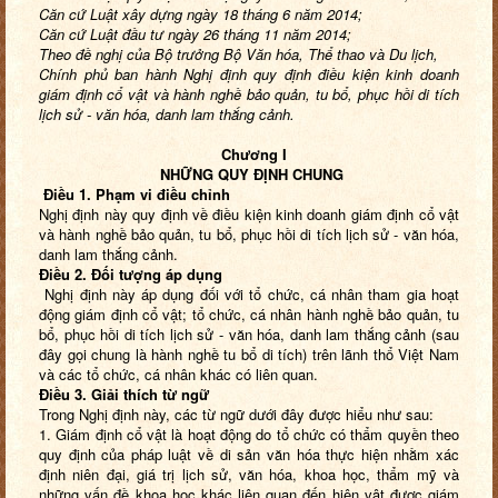
Căn cứ Luật xây dựng ngày 18 tháng 6 năm 2014;
Căn cứ Luật
đ
ầu tư ngày 26 tháng 11 năm 2014;
Theo đề nghị của Bộ trưởng Bộ Văn hóa, Thể thao và Du lịch,
Chính phủ ban hành Nghị định quy định điều kiện kinh doanh
giám định cổ vật và hành nghề
bảo quản, tu bổ, phục hồi di tích
lịch sử - văn hóa, danh lam thắng cảnh.
Chương I
NHỮNG QUY ĐỊNH CHUNG
Điều 1. Phạm vi điều chỉnh
Nghị định này quy định về điều kiện kinh doanh giám định cổ vật
và hành nghề bảo quản, tu bổ, phục hồi di tích lịch sử - văn hóa,
danh lam thắng cảnh.
Điều 2. Đối tượng áp dụng
Nghị định này áp dụng đối với tổ chức, cá nhân tham gia hoạt
động giám định cổ vật; tổ chức, cá nhân hành nghề bảo quản, tu
bổ, phục hồi di tích lịch sử - văn hóa, danh lam thắng cảnh (sau
đây gọi chung là hành nghề tu bổ di tích) trên lãnh thổ Việt Nam
và các tổ chức, cá nhân khác có liên quan.
Điều 3. Giải thích từ ngữ
Trong Nghị định này, các từ ngữ dưới đây được hiểu như sau:
1. Giám định cổ vật là hoạt động do tổ chức có thẩm quyền theo
quy định của pháp luật về di sản văn hóa thực hiện nhằm xác
định niên đại, giá trị lịch sử, văn hóa, khoa học, thẩm mỹ và
những vấn đề khoa học khác liên quan đến hiện vật được giám