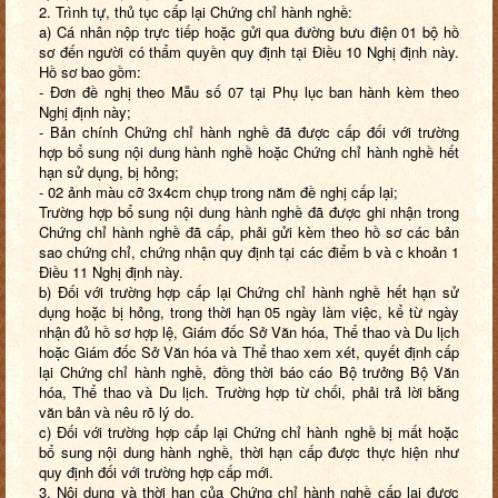
2. Trình tự, thủ tục cấp lại Chứng chỉ hành nghề:
a) Cá nhân nộp trực tiếp hoặc gửi qua đường bưu điện 01 bộ hồ
sơ đến người có thẩm quyền quy định tại Điều 10 Nghị định này.
Hồ sơ bao gồm:
- Đơn đề nghị theo Mẫu số 07 tại Phụ lục ban hành kèm theo
Nghị định này;
- Bản chính Chứng chỉ hành nghề đã được cấp đối với trường
hợp bổ sung nội dung hành nghề hoặc Chứng chỉ hành nghề hết
hạn sử dụng, bị hỏng;
- 02 ảnh màu cỡ 3x4cm chụp trong năm đề nghị cấp lại;
Trường hợp bổ sung nội dung hành nghề đã được ghi nhận trong
Chứng chỉ hành nghề đã cấp, phải gửi kèm theo hồ sơ các bản
sao chứng chỉ, chứng nhận quy định tại các điểm b và c khoản 1
Điều 11 Nghị định này.
b) Đối với trường hợp cấp lại Chứng chỉ hành nghề hết hạn sử
dụng hoặc bị hỏng, trong thời hạn 05 ngày làm việc, kể từ ngày
nhận đủ hồ sơ hợp lệ, Giám đốc Sở Văn hóa, Thể thao và Du lịch
hoặc Giám đốc Sở Văn hóa và Thể thao xem xét, quyết định cấp
lại Chứng chỉ hành nghề, đồng thời báo cáo Bộ trưởng Bộ Văn
hóa, Thể thao và Du lịch. Trường hợp từ chối, phải trả lời bằng
văn bản và nêu rõ lý do.
c) Đối với trường hợp cấp lại Chứng chỉ hành nghề bị mất hoặc
bổ sung nội dung hành nghề, thời hạn cấp được thực hiện như
quy định đối với trường hợp cấp mới.
3. Nội dung và thời hạn của Chứng chỉ hành nghề cấp lại được