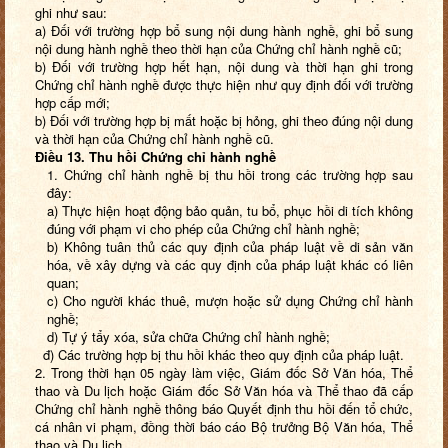
ghi như sau:
a) Đối với trường hợp bổ sung nội dung hành nghề, ghi bổ sung
nội dung hành nghề theo thời hạn của Chứng chỉ hành nghề cũ;
b) Đối với trường hợp hết hạn, nội dung và thời hạn ghi trong
Chứng chỉ hành nghề được thực hiện như quy định đối với trường
hợp cấp mới;
b) Đối với trường hợp bị mất hoặc bị hỏng, ghi theo đúng nội dung
và thời hạn của Chứng chỉ hành nghề cũ.
Điều 13. Thu hồi Chứng chỉ hành nghề
1. Chứng chỉ hành nghề bị thu hồi trong các trường hợp sau
đây:
a) Thực hiện hoạt động bảo quản, tu bổ, phục hồi di tích không
đúng với phạm vi cho phép của Chứng chỉ hành nghề;
b) Không tuân thủ các quy định của pháp luật về di sản văn
hóa, về xây dựng và các quy định của pháp luật khác có liên
quan;
c) Cho người khác thuê, mượn hoặc sử dụng Chứng chỉ hành
nghề;
d) Tự ý tẩy xóa, sửa chữa Chứng chỉ hành nghề;
đ) Các trường hợp bị thu hồi khác theo quy định của pháp luật.
2. Trong thời hạn 05 ngày làm việc, Giám đốc Sở Văn hóa, Thể
thao và Du lịch hoặc Giám đốc Sở Văn hóa và Thể thao đã cấp
Chứng chỉ hành nghề thông báo Quyết định thu hồi đến tổ chức,
cá nhân vi phạm, đồng thời báo cáo Bộ trưởng Bộ Văn hóa, Thể
thao và Du lịch.