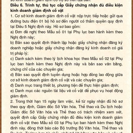
Điều 6. Trình tự, thủ tục cấp Giấy
chứng nhận
đủ điều kiện
kinh doanh
giám định cổ
vật
1. Cơ sở kinh doanh giám định cổ vật nộp trực tiếp hoặc gửi qua
đường bưu điện 01 bộ hồ sơ đến người có thẩm quyền quy định
tại Điều 5 Nghị định này. Hồ sơ bao gồm:
a) Đơn đề nghị theo Mẫu số 01 tại Phụ lục ban hành kèm theo
Nghị định này;
b) Bản sao quyết định thành lập hoặc giấy chứng nhận đăng ký
doanh nghiệp hoặc giấy chứng nhận đăng ký kinh doanh có giá
trị pháp lý;
c) Danh sách kèm theo lý lịch khoa học theo Mẫu số 02 tại Phụ
lục ban hành kèm theo Nghị định này và bản sao văn bằng,
chứng chỉ của các chuyên gia;
d) Bản sao quyết định tuyển dụng hoặc hợp đồng lao động giữa
cơ sở kinh doanh giám định cổ vật và các chuyên gia;
đ) Danh mục trang thiết bị, phương tiện để thực hiện giám định;
e) Danh mục các nguồn tài liệu về cổ vật để phục vụ hoạt động
giám định.
2. Trong thời hạn 15 ngày làm việc, kể từ ngày nhận đủ hồ sơ
theo quy định, Giám đốc Sở Văn hóa, Thể thao và Du lịch hoặc
Giám đốc Sở Văn hóa và Thể thao có trách nhiệm xem xét,
quyết định cấp Giấy chứng nhận đủ điều kiện kinh doanh giám
định cổ vật theo Mẫu số 03 tại Phụ lục ban hành kèm theo Nghị
định này, đồng thời báo cáo Bộ trưởng Bộ Văn hóa, Thể thao và