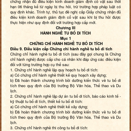
chứng nhận đủ điều kiện kinh doanh giám định cổ vật sau thời
hạn 06 tháng kể từ ngày bị thu hồi, trừ trường hợp pháp luật có
quy định khác. Trình tự, thủ tục đề nghị cấp Giấy chứng nhận đủ
điều kiện kinh doanh giám định cổ vật sau khi bị thu hồi được
thực hiện như quy định đối với trường hợp cấp mới.
Chương III
HÀNH NGHỀ TU BỔ DI TÍCH
Mục 1
CHỨNG CHỈ HÀNH NGHỀ
TU BỔ DI TÍCH
Điều 9. Điều kiện cấp Chứng chỉ hành nghề
tu bổ di tích
Chứng chỉ hành nghề tu bổ di tích (sau đây gọi chung là Chứng
chỉ hành nghề) được cấp cho cá nhân khi đáp ứng các điều kiện
đối với từng trường hợp cụ thể sau:
1. Chứng chỉ hành nghề lập quy hoạch tu bổ di tích:
a) Có chứng chỉ hành nghề thiết kế quy hoạch xây dựng;
b) Đã hoàn thành chương trình bồi dưỡng kiến thức về tu bổ di
tích theo quy định của Bộ trưởng Bộ Văn hóa, Thể thao và Du
lịch.
2. Chứng chỉ hành nghề lập dự án tu bổ di tích, báo cáo kinh tế -
kỹ thuật tu bổ di tích, thiết kế tu bổ di tích:
a) Có chứng chỉ hành nghề thiết kế xây dựng;
b) Đã hoàn thành chương trình bồi dưỡng kiến thức về tu bổ di
tích theo quy định của Bộ trưởng Bộ Văn hóa, Thể thao và Du
lịch.
3. Chứng chỉ hành nghề thi công tu bổ di tích: