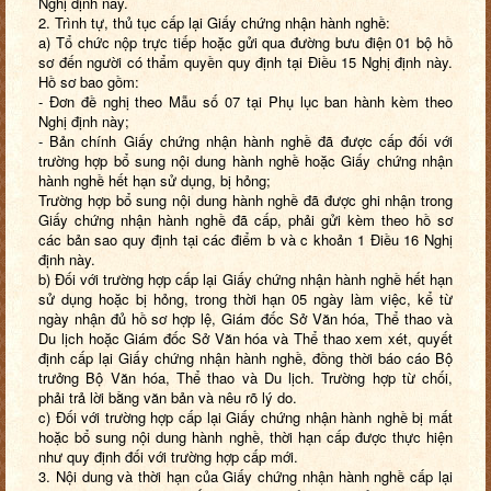
Nghị định này.
2. Trình tự, thủ tục cấp lại Giấy chứng nhận hành nghề:
a) Tổ chức nộp trực tiếp hoặc gửi qua đường bưu điện 01 bộ hồ
sơ đến người có thẩm quyền quy định tại Điều 15 Nghị định này.
Hồ sơ bao gồm:
- Đơn đề nghị theo Mẫu số 07 tại Phụ lục ban hành kèm theo
Nghị định này;
- Bản chính Giấy chứng nhận hành nghề đã được cấp đối với
trường hợp bổ sung nội dung hành nghề hoặc Giấy chứng nhận
hành nghề hết hạn sử dụng, bị hỏng;
Trường hợp bổ sung nội dung hành nghề đã được ghi nhận trong
Giấy chứng nhận hành nghề đã cấp, phải gửi kèm theo hồ sơ
các bản sao quy định tại các điểm b và c khoản 1 Điều 16 Nghị
định này.
b) Đối với trường hợp cấp lại Giấy chứng nhận hành nghề hết hạn
sử dụng hoặc bị hỏng, trong thời hạn 05 ngày làm việc, kể từ
ngày nhận đủ hồ sơ hợp lệ, Giám đốc Sở Văn hóa, Thể thao và
Du lịch hoặc Giám đốc Sở Văn hóa và Thể thao xem xét, quyết
định cấp lại Giấy chứng nhận hành nghề, đồng thời báo cáo Bộ
trưởng Bộ Văn hóa, Thể thao và Du lịch. Trường hợp từ chối,
phải trả lời bằng văn bản và nêu rõ lý do.
c) Đối với trường hợp cấp lại Giấy chứng nhận hành nghề bị mất
hoặc bổ sung nội dung hành nghề, thời hạn cấp được thực hiện
như quy định đối với trường hợp cấp mới.
3. Nội dung và thời hạn của Giấy chứng nhận hành nghề cấp lại