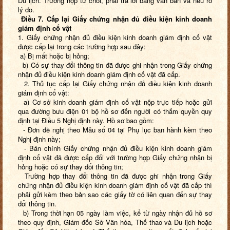
Du lịch. Trường hợp từ chối, phải trả lời bằng văn bản và nêu rõ
lý do.
Điều 7.
Cấp lại Giấy chứng nhận đủ điều kiện
kinh doanh
giám định cổ vật
1. Giấy chứng nhận đủ điều kiện kinh doanh giám định cổ vật
được cấp lại trong các trường hợp sau đây:
a) Bị mất hoặc bị hỏng;
b) Có sự thay đổi thông tin đã được ghi nhận trong Giấy chứng
nhận đủ điều kiện kinh doanh giám định cổ vật đã cấp.
2. Thủ tục cấp lại Giấy chứng nhận đủ điều kiện kinh doanh
giám định cổ vật:
a) Cơ sở kinh doanh giám định cổ vật nộp trực tiếp hoặc gửi
qua đường bưu điện 01 bộ hồ sơ đến người có thẩm quyền quy
định tại Điều 5 Nghị định này. Hồ sơ bao gồm:
- Đơn đề nghị theo Mẫu số 04 tại Phụ lục ban hành kèm theo
Nghị định này;
- Bản chính Giấy chứng nhận đủ điều kiện kinh doanh giám
định cổ vật đã được cấp đối với trường hợp Giấy chứng nhận bị
hỏng hoặc có sự thay đổi thông tin;
Trường hợp thay đổi thông tin đã được ghi nhận trong Giấy
chứng nhận đủ điều kiện kinh doanh giám định cổ vật đã cấp thì
phải gửi kèm theo bản sao các giấy tờ có liên quan đến sự thay
đổi thông tin.
b) Trong thời hạn 05 ngày làm việc, kể từ ngày nhận đủ hồ sơ
theo quy định, Giám đốc Sở Văn hóa, Thể thao và Du lịch hoặc