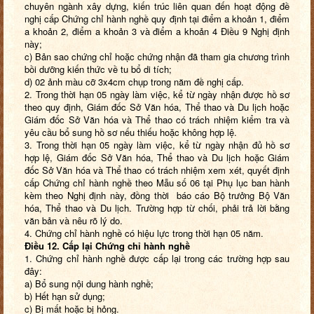
chuyên ngành xây dựng, kiến trúc liên quan đến hoạt động đề
nghị cấp Chứng chỉ hành nghề quy định tại điểm a khoản 1, điểm
a khoản 2, điểm a khoản 3 và điểm a khoản 4 Điều 9 Nghị định
này;
c) Bản sao chứng chỉ hoặc chứng nhận đã tham gia chương trình
bồi dưỡng kiến thức về tu bổ di tích;
d) 02 ảnh màu cỡ 3x4cm chụp trong năm đề nghị cấp.
2. Trong thời hạn 05 ngày làm việc, kể từ ngày nhận được hồ sơ
theo quy định, Giám đốc Sở Văn hóa, Thể thao và Du lịch hoặc
Giám đốc Sở Văn hóa và Thể thao có trách nhiệm kiểm tra và
yêu cầu bổ sung hồ sơ nếu thiếu hoặc không hợp lệ.
3. Trong thời hạn 05 ngày làm việc, kể từ ngày nhận đủ hồ sơ
hợp lệ, Giám đốc Sở Văn hóa, Thể thao và Du lịch hoặc Giám
đốc Sở Văn hóa và Thể thao có trách nhiệm xem xét, quyết định
cấp Chứng chỉ hành nghề theo Mẫu số 06 tại Phụ lục ban hành
kèm theo Nghị định này, đồng thời báo cáo Bộ trưởng Bộ Văn
hóa, Thể thao và Du lịch. Trường hợp từ chối, phải trả lời bằng
văn bản và nêu rõ lý do.
4. Chứng chỉ hành nghề có hiệu lực trong thời hạn 05 năm.
Điều 12. Cấp lại Chứng chỉ hành nghề
1. Chứng chỉ hành nghề được cấp lại trong các trường hợp sau
đây:
a) Bổ sung nội dung hành nghề;
b) Hết hạn sử dụng;
c) Bị mất hoặc bị hỏng.