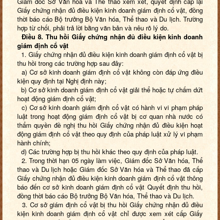
Giám đốc Sở Văn hóa và Thể thao xem xét, quyết định cấp lại
Giấy chứng nhận đủ điều kiện kinh doanh giám định cổ vật, đồng
thời báo cáo Bộ trưởng Bộ Văn hóa, Thể thao và Du lịch. Trường
hợp từ chối, phải trả lời bằng văn bản và nêu rõ lý do.
Điều 8. Thu hồi Giấy chứng nhận đủ điều kiện kinh doanh
giám định cổ vật
1. Giấy chứng nhận đủ điều kiện kinh doanh giám định cổ vật bị
thu hồi trong các trường hợp sau đây:
a) Cơ sở kinh doanh giám định cổ vật không còn đáp ứng điều
kiện quy định tại Nghị định này;
b) Cơ sở kinh doanh giám định cổ vật giải thể hoặc tự chấm dứt
hoạt động giám định cổ vật;
c) Cơ sở kinh doanh giám định cổ vật có hành vi vi phạm pháp
luật trong hoạt động giám định cổ vật bị cơ quan nhà nước có
thẩm quyền đề nghị thu hồi Giấy chứng nhận đủ điều kiện hoạt
động giám định cổ vật theo quy định của pháp luật xử lý vi phạm
hành chính;
d) Các trường hợp bị thu hồi khác theo quy định của pháp luật.
2. Trong thời hạn 05 ngày làm việc, Giám đốc Sở Văn hóa, Thể
thao và Du lịch hoặc Giám đốc Sở Văn hóa và Thể thao đã cấp
Giấy chứng nhận đủ điều kiện kinh doanh giám định cổ vật thông
báo đến cơ sở kinh doanh giám định cổ vật Quyết định thu hồi,
đồng thời báo cáo Bộ trưởng Bộ Văn hóa, Thể thao và Du lịch.
3. Cơ sở giám định cổ vật bị thu hồi Giấy chứng nhận đủ điều
kiện kinh doanh giám định cổ vật chỉ được xem xét cấp Giấy