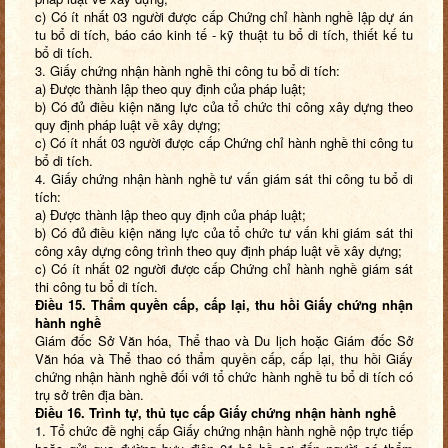
c) Có ít nhất 03 người được cấp Chứng chỉ hành nghề lập dự án
tu bổ di tích, báo cáo kinh tế - kỹ thuật tu bổ di tích, thiết kế tu
bổ di tích.
3. Giấy chứng nhận hành nghề thi công tu bổ di tích:
a) Được thành lập theo quy định của pháp luật;
b) Có đủ điều kiện năng lực của tổ chức thi công xây dựng theo
quy định pháp luật về xây dựng;
c) Có ít nhất 03 người được cấp Chứng chỉ hành nghề thi công tu
bổ di tích.
4. Giấy chứng nhận hành nghề tư vấn giám sát thi công tu bổ di
tích:
a) Được thành lập theo quy định của pháp luật;
b) Có đủ điều kiện năng lực của tổ chức tư vấn khi giám sát thi
công xây dựng công trình theo quy định pháp luật về xây dựng;
c) Có ít nhất 02 người được cấp Chứng chỉ hành nghề giám sát
thi công tu bổ di tích.
Điều 15. Thẩm quyền cấp, cấp lại, thu hồi
Giấy chứng nhận
hành nghề
Giám đốc Sở Văn hóa, Thể thao và Du lịch hoặc Giám đốc Sở
Văn hóa và Thể thao có thẩm quyền cấp, cấp lại, thu hồi Giấy
chứng nhận hành nghề đối với tổ chức hành nghề tu bổ di tích có
trụ sở trên địa bàn.
Điều 16. Trình tự, thủ tục cấp Giấy chứng nhận hành nghề
1. Tổ chức đề nghị cấp Giấy chứng nhận hành nghề nộp trực tiếp