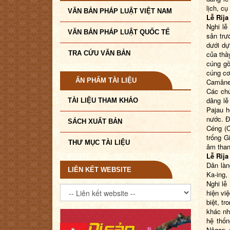
lịch, cụ
VĂN BẢN PHÁP LUẬT VIỆT NAM
Lễ Rija
Nghi lễ
VĂN BẢN PHÁP LUẬT QUỐC TẾ
sân trư
dưới dự
TRA CỨU VĂN BẢN
của thầ
cúng gồ
cúng cơ
ẤN PHẨM TÀI LIỆU
Camâne
Các chứ
dâng lễ
TÀI LIỆU THAM KHẢO
Pajau h
nước. Đ
SÁCH XUẤT BẢN
Céng (C
trống G
THƯ MỤC TÀI LIỆU
âm than
Lễ Rij
Dân làn
LIÊN KẾT WEBSITE
Ka-ing,
Nghi lễ
hiện vi
biệt, t
khác nh
hệ thốn
Nâgar; 