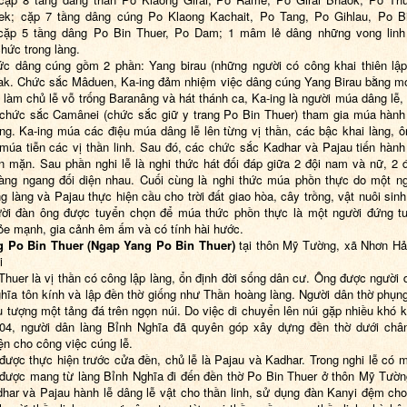
ek; cặp 7 tầng dâng cúng Po Klaong Kachait, Po Tang, Po Gihlau, Po Bi
cặp 5 tầng dâng Po Bin Thuer, Po Dam; 1 mâm lẻ dâng những vong linh 
hức trong làng.
ức dâng cúng gồm 2 phần: Yang birau (những người có công khai thiên lập
ak. Chức sắc Mâduen, Ka-ing đảm nhiệm việc dâng cúng Yang Birau bằng m
làm chủ lễ vỗ trống Baranâng và hát thánh ca, Ka-ing là người múa dâng lễ, 
chức sắc Camânei (chức sắc giữ y trang Po Bin Thuer) tham gia múa hành
ing. Ka-ing múa các điệu múa dâng lễ lên từng vị thần, các bậc khai làng, ô
 múa tiễn các vị thần linh. Sau đó, các chức sắc Kadhar và Pajau tiến hành
 mặn. Sau phần nghi lễ là nghi thức hát đối đáp giữa 2 đội nam và nữ, 2 
àng ngang đối diện nhau. Cuối cùng là nghi thức múa phồn thực do một n
ng làng và Pajau thực hiện cầu cho trời đất giao hòa, cây trồng, vật nuôi sinh
ời đàn ông được tuyển chọn để múa thức phồn thực là một người đứng tu
ỏe mạnh, gia cảnh êm ấm và có tính hài hước.
g Po Bin Thuer (Ngap Yang Po Bin Thuer)
tại thôn Mỹ Tường, xã Nhơn Hả
i
Thuer là vị thần có công lập làng, ổn định đời sống dân cư. Ông được người 
hĩa tôn kính và lập đền thờ giống như Thần hoàng làng. Người dân thờ phụng
u tượng một tảng đá trên ngọn núi. Do việc di chuyển lên núi gặp nhiều khó 
04, người dân làng Bỉnh Nghĩa đã quyên góp xây dựng đền thờ dưới chân
iện cho công việc cúng lễ.
 được thực hiện trước cửa đền, chủ lễ là Pajau và Kadhar. Trong nghi lễ có 
 được mang từ làng Bỉnh Nghĩa đi đến đền thờ Po Bin Thuer ở thôn Mỹ Tườ
har và Pajau hành lễ dâng lễ vật cho thần linh, sử dụng đàn Kanyi đệm ch