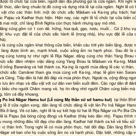
 được tổ chức tại cửa biển, người dân địa phương gọi là cửa ngâm. Khi nghi l
ết thúc, dân làng chuẩn bị đồ cúng và dựng nhà lễ tại cửa ngâm. Nghi lễ có 
 vật cho các thần linh: một do chức sắc Mâduen và Ka-ing phụ trách; ha
c Pajau và Kadhar thực hiện. Hiện nay, các nghi lễ tổ chức tại cửa biển c
 mai một, chỉ làng Bỉnh Nghĩa còn thực hành nhưng quy mô nhỏ.
dâng cúng gồm có 1 con dê, trứng, hoa quả, gạo, rượu, muối… Có 2 khu vự
iệt: khu vực đặt lễ của chức sắc hành lễ (trong nhà), khu vực đặt lễ của 
hà).
n là cúng cửa ngâm khai thông cửa biển, khấn cầu trời yên biển lặng, được
 làng được bình an, mạnh khoẻ, cuộc sống ấm no hạnh phúc. Sau đó là 
ng cúng tương tự như nghi lễ Rija Nâgar, dâng cúng cho thần Yang Birau
Chức sắc đảm nhiệm việc dâng cúng Yang Birau là Mâduen và Ka-ing. Mâd
vỗ trống Baranâng và hát thánh ca, Ka-ing là người múa dâng lễ các vị thần, 
chức sắc Camânei tham gia múa cùng với Ka-ing, nhạc lễ gồm kèn Sarana
và Céng. Tiếp đến là hát đối đáp và múa phồn thực. Ngoài ra, cộng đồng ng
o lưu âm nhạc và đấu vật với cư dân ven biển suốt đêm. Các ngư dân đi đán
 biếu cho người Chăm mang về, họ tin rằng nhờ người Chăm cúng biển mà 
ng, tôm cá đầy khoang.
g Po Inâ Nâgar Hamu kut (Lễ cúng Mẹ thần xứ sở hamu kut)
tại thôn Bỉn
g lễ ở cửa ngâm xong, dân làng tổ chức dâng lễ vật lên Po Inâ Nâgar Hamu
 Bà ở làng. Về cơ bản, nghi lễ là sự kết hợp từ hai lễ Rija Nâgar và Po Bia Ch
i lễ là Pajau (bà bóng cộng đồng) và Kadhar (thầy kéo đàn nhị). Pajau thỉnh 
ầu mong những điều tốt đẹp cho dân làng. Kadhar hát thánh ca kể về tiểu sử
 vị thần linh. Trong nghi lễ có múa phồn thực, hát đối đáp. Dân làng Bỉnh N
Nâgar sẽ ban cho họ cuộc sống ấm no và hạnh phúc. Đặc biệt, những cặp 