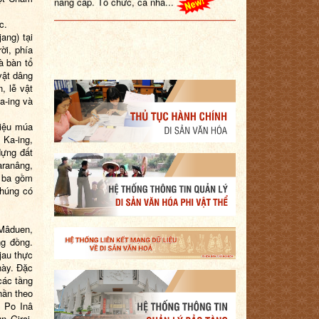
c.
ang) tại
ời, phía
à bàn tổ
vật dâng
, lễ vật
a-ing và
điệu múa
 Ka-ing,
dựng đất
aranâng,
ộ ba gồm
chúng có
 Mâduen,
ng đồng.
jau thực
này. Đặc
các tầng
hần theo
à Po Inâ
n Girai,