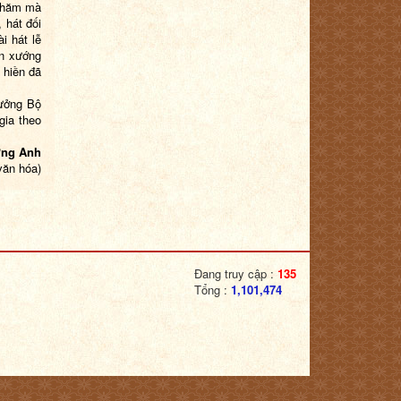
 Chăm mà
 hát đối
i hát lễ
ễn xướng
 hiền đã
rưởng Bộ
gia theo
ng Anh
văn hóa)
Đang truy cập :
135
Tổng :
1,101,474