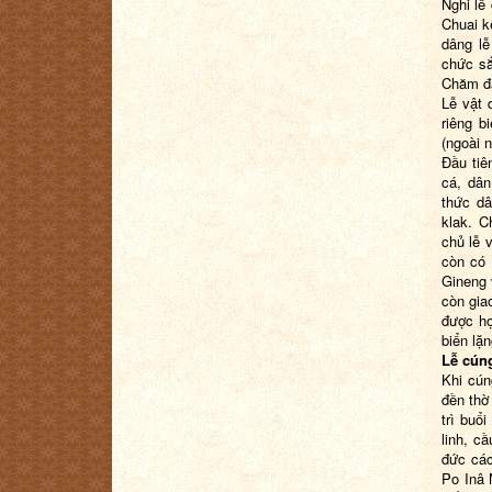
Nghi lễ
Chuai k
dâng lễ
chức sắ
Chăm đã
Lễ vật 
riêng b
(ngoài n
Đầu tiê
cá, dân
thức dâ
klak. 
chủ lễ 
còn có 
Gineng 
còn gia
được họ
biển lặ
Lễ cún
Khi cún
đền thờ
trì buổ
linh, c
đức các
Po Inâ 