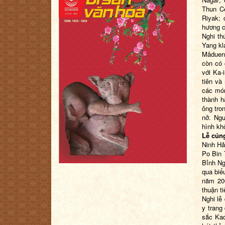
Thun C
Riyak; 
hương c
Nghi th
Yang kl
Mâduen 
còn có 
với Ka-
tiên và
các món
thành h
ông tro
nở. Ngư
hình kh
Lễ cún
Ninh Hả
Po Bin 
Bỉnh Ng
qua biể
năm 20
thuận t
Nghi lễ
y trang
sắc Kad