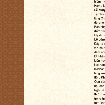
hiếm mu
Hamu ku
Lễ cún
Tại thô
làng Ch
để cho 
Ban nhạ
(tấm tr
Riyak có
Lễ cúng
Đây là 
xin nhữ
đảm nhậ
lời khấ
luôn hư
Nơi hàn
Kadhar 
làng ma
tiên. K
Qua các
hộ, che
Nghi lễ
thực hà
trọng t
tâm lin