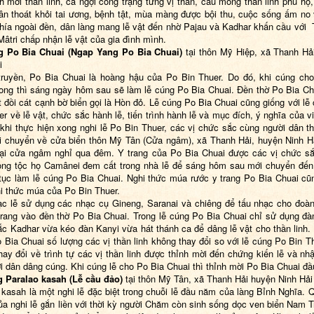
nh mời thần linh, ca ngợi công trạng từng vị thần, cầu mong thần linh phù hộ,
ân thoát khỏi tai ương, bệnh tật, mùa màng được bội thu, cuộc sống ấm no
hía ngoài đền, dân làng mang lễ vật đến nhờ Pajau và Kadhar khấn cầu với
Mâtri chấp nhận lễ vật của gia đình mình.
g Po Bia Chuai (Ngap Yang Po Bia Chuai)
tại thôn Mỹ Hiệp, xã Thanh Hả
i
ruyền, Po Bia Chuai là hoàng hậu của Po Bin Thuer. Do đó, khi cúng ch
ong thì sáng ngày hôm sau sẽ làm lễ cúng Po Bia Chuai. Ðền thờ Po Bia C
t đồi cát cạnh bờ biển gọi là Hòn đỏ. Lễ cúng Po Bia Chuai cũng giống với lễ
er về lễ vật, chức sắc hành lễ, tiến trình hành lễ và mục đích, ý nghĩa của v
 khi thực hiện xong nghi lễ Po Bin Thuer, các vị chức sắc cùng người dân t
i chuyển về cửa biển thôn Mỹ Tân (Cửa ngâm), xã Thanh Hải, huyện Ninh H
tại cửa ngâm nghỉ qua đêm. Y trang của Po Bia Chuai được các vị chức s
ong tộc họ Camânei đem cất trong nhà lễ để sáng hôm sau mới chuyển đế
 tục làm lễ cúng Po Bia Chuai. Nghi thức múa rước y trang Po Bia Chuai cũ
i thức múa của Po Bin Thuer.
c lễ sử dụng các nhạc cụ Gineng, Saranai và chiêng để tấu nhạc cho đoà
trang vào đền thờ Po Bia Chuai. Trong lễ cúng Po Bia Chuai chỉ sử dụng đà
c Kadhar vừa kéo đàn Kanyi vừa hát thánh ca để dâng lễ vật cho thần linh. 
 Bia Chuai số lượng các vị thần linh không thay đổi so với lễ cúng Po Bin Th
hay đổi về trình tự các vị thần linh được thỉnh mời đến chứng kiến lễ và nhậ
i dân dâng cúng. Khi cúng lễ cho Po Bia Chuai thì thỉnh mời Po Bia Chuai đầu
 Paralao kasah (Lễ cầu đảo)
tại thôn Mỹ Tân, xã Thanh Hải huyện Ninh Hải
 kasah là một nghi lễ đặc biệt trong chuỗi lễ đầu năm của làng Bỉnh Nghĩa. Q
của nghi lễ gắn liền với thời kỳ người Chăm còn sinh sống dọc ven biển Nam T