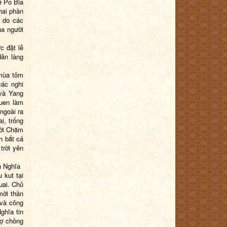
ễ Po Bia
hai phần
i do các
ủa người
c đặt lễ
dân làng
 mùa tôm
các nghi
 và Yang
uen làm
ngoài ra
i, trống
ười Chăm
h bắt cá
trời yên
h Nghĩa
 kut tại
uai. Chủ
mời thần
 và công
ghĩa tin
vợ chồng