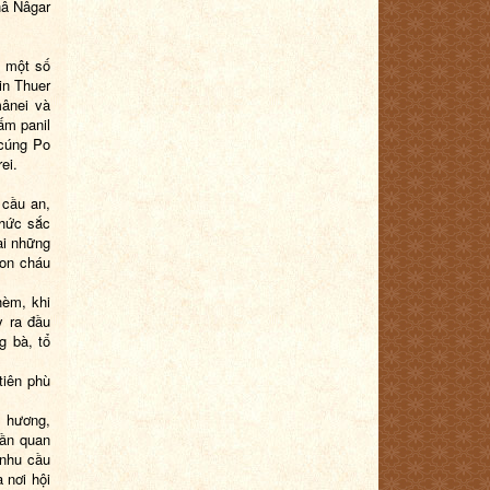
nâ Nâgar
ư một số
in Thuer
mânei và
ấm panil
 cúng Po
ei.
 cầu an,
Chức sắc
ài những
con cháu
hèm, khi
y ra đầu
g bà, tổ
tiên phù
h hương,
hần quan
 nhu cầu
 nơi hội