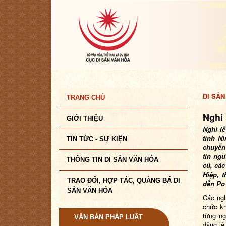
DI SẢN
TRANG CHỦ
Nghi
GIỚI THIỆU
Nghi l
tỉnh N
TIN TỨC - SỰ KIỆN
chuyển 
tín ng
THÔNG TIN DI SẢN VĂN HÓA
cũ, các
Hiệp, 
TRAO ĐỔI, HỢP TÁC, QUẢNG BÁ DI
đền Po 
SẢN VĂN HÓA
Các ngh
chức kh
từng ng
VĂN BẢN PHÁP LUẬT
dâng lễ