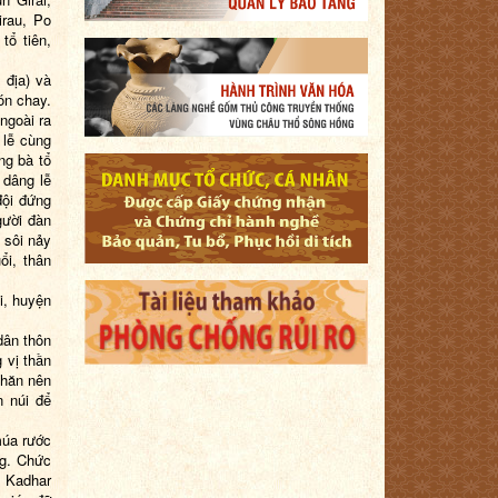
rau, Po
tổ tiên,
 địa) và
ón chay.
ngoài ra
 lễ cùng
ng bà tổ
 dâng lễ
đội đứng
gười đàn
 sôi nảy
ổi, thân
i, huyện
dân thôn
 vị thần
khăn nên
 núi để
múa rước
ng. Chức
o Kadhar