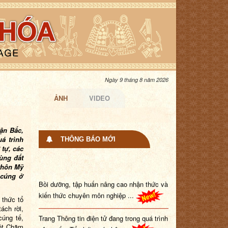
Ngày 9 tháng 8 năm 2026
ẢNH
VIDEO
ận Bắc,
á trình
THÔNG BÁO MỚI
 tự, các
ùng đất
 thôn Mỹ
Bồi dưỡng, tập huấn nâng cao nhận thức và
 cúng ở
kiến thức chuyên môn nghiệp ...
 thức tổ
Trang Thông tin điện tử đang trong quá trình
ách rời,
cúng tế,
nâng cấp. Tổ chức, cá nhâ...
Một Chăm