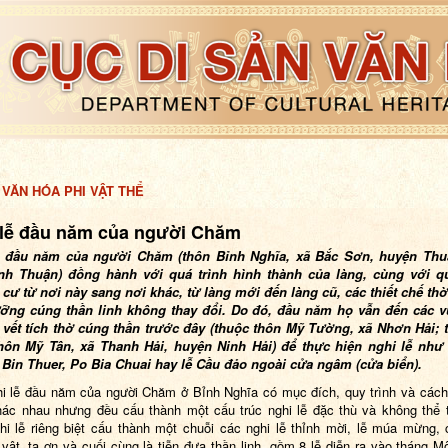
 VĂN HÓA PHI VẬT THỂ
 lễ đầu năm của người Chăm
ễ đầu năm của người Chăm (thôn Bỉnh Nghĩa, xã Bắc Sơn, huyện Thu
inh Thuận) đồng hành với quá trình hình thành của làng, cùng với qu
cư từ nơi này sang nơi khác, từ làng mới đến làng cũ, các thiết chế thờ
ưỡng cúng thần linh không thay đổi. Do đó, đầu năm họ vẫn đến các v
 vết tích thờ cúng thần trước đây (thuộc thôn Mỹ Tường, xã Nhơn Hải;
thôn Mỹ Tân, xã Thanh Hải, huyện Ninh Hải) để thực hiện nghi lễ như
Bin Thuer, Po Bia Chuai hay lễ Cầu đảo ngoài cửa ngâm (cửa biển).
i lễ đầu năm của người Chăm ở Bỉnh Nghĩa có mục đích, quy trình và cách
ác nhau nhưng đều cấu thành một cấu trúc nghi lễ đặc thù và không thể t
hi lễ riêng biệt cấu thành một chuỗi các nghi lễ thỉnh mời, lễ múa mừng, 
 vật, tạ ơn và cuối cùng là tiễn đưa thần linh, gồm 8 lễ diễn ra vào tháng 