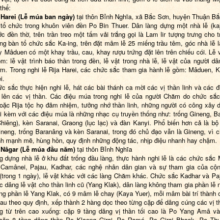
 thể:
 Harei (Lễ múa ban ngày)
tại thôn Bỉnh Nghĩa, xã Bắc Sơn, huyện Thuận Bắ
 tổ chức trong khuôn viên đền Po Bin Thuer. Dân làng dựng một nhà lễ (kaj
ớc đền thờ, trên trần treo một tấm vải trắng gọi là Lam lir tượng trưng cho tr
ng bàn tổ chức sắc Ka-ing, trên đặt mâm lễ 25 miếng trầu têm, góc nhà lễ l
y Mâduen có một khay trầu, cau, khay rượu trứng đặt lên trên chiếu cói. Lễ 
m: lễ vật trình báo thần trong đền, lễ vật trong nhà lễ, lễ vật của người dân
m. Trong nghi lễ Rija Harei, các chức sắc tham gia hành lễ gồm: Mâduen, K
i.
c sắc thực hiện nghi lễ, hát các bài thánh ca mời các vị thần linh và các 
 lên các vị thần. Các điệu múa trong nghi lễ của người Chăm do chức sắc
oặc Rija tộc họ đảm nhiệm, tưởng nhớ thần linh, những người có công xây 
i kèm với các điệu múa là những nhạc cụ truyền thống như: trống Gineng, B
hiêng), kèn Saranai, Graong (lục lạc) và đàn Kanyi. Phổ biến hơn cả là b
ineng, trống Baranâng và kèn Saranai, trong đó chủ đạo vẫn là Gineng, vì 
h mạnh mẽ, hùng hồn, quy định những động tác, nhịp điệu nhanh hay chậm.
a Nâgar (Lễ múa đầu năm)
tại thôn Bỉnh Nghĩa
g dựng nhà lễ ở khu đất trống đầu làng, thực hành nghi lễ là các chức sắc
 Camânei, Pajau, Kadhar, các nghệ nhân dân gian và sự tham gia của cộ
 (trong 1 ngày), lễ vật khác với các làng Chăm khác. Chức sắc Kadhar và Pa
ệc dâng lễ vật cho thần linh cũ (Yang Klak), dân làng không tham gia phần lễ 
rong phần lễ Yang Klak, có 9 mâm lễ chay (Kaya Yuer), mỗi mâm bài trí thành 
au theo quy định, xếp thành 2 hàng dọc theo từng cặp để dâng cúng các vị t
g từ trên cao xuống: cặp 9 tầng dâng vị thần tối cao là Po Yang Amâ v
cặp 8 tầng dâng thần Po Klaong Girai, Po Ramé, Po Girai Bhaok, Po Thu