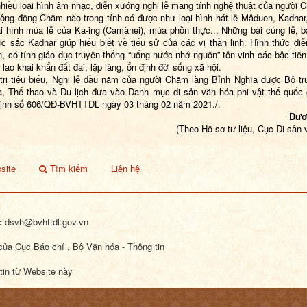
nhiều loại hình âm nhạc, diễn xướng nghi lễ mang tính nghệ thuật của người
ộng đồng Chăm nào trong tỉnh có được như loại hình hát lễ Mâduen, Kadhar,
ại hình múa lễ của Ka-ing (Camânei), múa phồn thực... Những bài cúng lễ, bà
c sắc Kadhar giúp hiểu biết về tiểu sử của các vị thần linh. Hình thức di
n, có tính giáo dục truyền thống “uống nước nhớ nguồn” tôn vinh các bậc tiền
lao khai khẩn đất đai, lập làng, ổn định đời sống xã hội.
 trị tiêu biểu, Nghi lễ đầu năm của người Chăm làng Bỉnh Nghĩa được Bộ t
, Thể thao và Du lịch đưa vào Danh mục di sản văn hóa phi vật thể quốc 
định số 606/QĐ-BVHTTDL ngày 03 tháng 02 năm 2021
./.
Dươ
(Theo Hồ sơ tư liệu, Cục Di sản 
site
Tìm kiếm
Liên hệ
:
dsvh@bvhttdl.gov.vn
ủa Cục Báo chí , Bộ Văn hóa - Thông tin
tin từ Website này