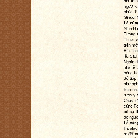
hát thỉ
người d
phúc. P
Ginuer 
Lễ cún
Ninh Hả
Tương t
Thuer x
trên mộ
Bin Thu
lễ. Sau
Nghĩa d
nhà lễ 
bóng tr
để tiếp
như ngh
Ban nhạ
rước y 
Chức sắ
cúng Po
có sự t
do ngườ
Lễ cúng
Paralao
ra đời 