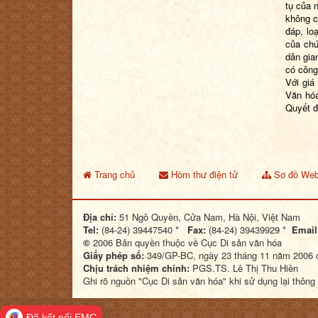
tụ của 
không c
đáp, lo
của chứ
dân gia
có công 
Với giá
Văn hóa
Quyết 
Trang chủ
Hòm thư điện tử
Sơ đồ Web
Địa chỉ:
51 Ngô Quyền, Cửa Nam, Hà Nội, Việt Nam
Tel:
(84-24) 39447540 *
Fax:
(84-24) 39439929 *
Email
©
2006 Bản quyền thuộc về Cục Di sản văn hóa
Giấy phép số:
349/GP-BC, ngày 23 tháng 11 năm 2006 c
Chịu trách nhiệm chính:
PGS.TS. Lê Thị Thu Hiền
Ghi rõ nguồn "Cục Di sản văn hóa" khi sử dụng lại thông 
Đã kết nối EMC