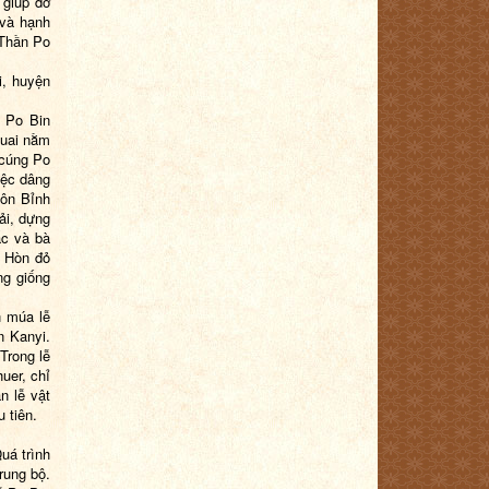
 giúp đỡ
 và hạnh
 Thần Po
i, huyện
o Po Bin
huai nằm
 cúng Po
iệc dâng
hôn Bỉnh
ải, dựng
ắc và bà
n Hòn đỏ
ng giống
n múa lễ
n Kanyi.
Trong lễ
uer, chỉ
n lễ vật
 tiên.
uá trình
rung bộ.