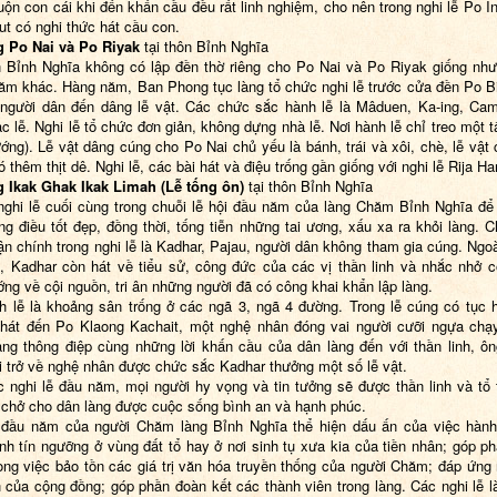
ộn con cái khi đến khấn cầu đều rất linh nghiệm, cho nên trong nghi lễ Po I
t có nghi thức hát cầu con.
g Po Nai và Po Riyak
tại thôn Bỉnh Nghĩa
n Bỉnh Nghĩa không có lập đền thờ riêng cho Po Nai và Po Riyak giống nh
ăm khác. Hàng năm, Ban Phong tục làng tổ chức nghi lễ trước cửa đền Po B
người dân đến dâng lễ vật. Các chức sắc hành lễ là Mâduen, Ka-ing, Ca
c lễ. Nghi lễ tổ chức đơn giản, không dựng nhà lễ. Nơi hành lễ chỉ treo một t
ướng). Lễ vật dâng cúng cho Po Nai chủ yếu là bánh, trái và xôi, chè, lễ vật
 thêm thịt dê. Nghi lễ, các bài hát và điệu trống gần giống với nghi lễ Rija Har
 Ikak Ghak Ikak Limah (Lễ tống ôn)
tại thôn Bỉnh Nghĩa
nghi lễ cuối cùng trong chuỗi lễ hội đầu năm của làng Chăm Bỉnh Nghĩa để
ng điều tốt đẹp, đồng thời, tống tiễn những tai ương, xấu xa ra khỏi làng. 
n chính trong nghi lễ là Kadhar, Pajau, người dân không tham gia cúng. Ngo
n, Kadhar còn hát về tiểu sử, công đức của các vị thần linh và nhắc nhở 
ớng về cội nguồn, tri ân những người đã có công khai khẩn lập làng.
h lễ là khoảng sân trống ở các ngã 3, ngã 4 đường. Trong lễ cúng có tục 
hát đến Po Klaong Kachait, một nghệ nhân đóng vai người cưỡi ngựa chạ
ng thông điệp cùng những lời khấn cầu của dân làng đến với thần linh, ôn
hi trở về nghệ nhân được chức sắc Kadhar thưởng một số lễ vật.
 nghi lễ đầu năm, mọi người hy vọng và tin tưởng sẽ được thần linh và tổ 
 chở cho dân làng được cuộc sống bình an và hạnh phúc.
 đầu năm của người Chăm làng Bỉnh Nghĩa thể hiện dấu ấn của việc hàn
nh tín ngưỡng ở vùng đất tổ hay ở nơi sinh tụ xưa kia của tiền nhân; góp p
rong việc bảo tồn các giá trị văn hóa truyền thống của người Chăm; đáp ứng
h của cộng đồng; góp phần đoàn kết các thành viên trong làng. Các nghi lễ là