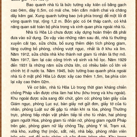
Bao quanh nhà tù là bức tường xây kiên cố bằng gạch
cao 04m, dày 0,5m, có mái che, trên cắm mảnh chai và chăng
dây kẽm gai. Xung quanh tường bao (về phía trong) để một lối đi
vòng quanh trại, rộng 1,2 m. Bốn góc có 04 tháp canh, có khả
năng quan sát toàn bộ phía trong và xinh quan phía ngoài nhà tù.
Nhà tù Hỏa Lò chưa được xây dựng hoàn thiện đã phải
đưa vào sử dụng. Do vậy vào những năm sau đó, nhà tù thường
xuyên cải tạo, sửa chữa, bổ sung thêm diện tích phòng giam,
tăng cường bố phòng, chống vượt ngục, nhất là ở khu xà lim.
Năm 1912, sửa chữa nhà kho thành nơi giam tù nhân là thợ mỏ.
Năm 1917, làm lại các công trình vệ sinh và hố lọc. Năm 1929
đến 1931 là những năm sửa chữa lớn, có nhiều biến cố lớn về
chính trị ở nước ta. Năm 1945, bức tường bao quanh phía ngoài
nhà tù ở mặt phố Hỏa Lò được xây cao thêm 1,5m, ba phía còn
lại xây cao thêm 02m.
Về cơ bản, nhà tù Hỏa Lò trong thời gian kháng chiến
chống Pháp vẫn được chia làm hai khu (khu trong và khu ngoài).
Khu ngoài được sửa sang đôi chút, gồm có: phòng bàn giấy của
Giám ngục, phòng Lục sự, bàn giấy nơi gửi đơn, giấy tờ của tù
nhân, phòng Luật sư để gặp tù nhân khi ra tòa, phòng Thường
trực, phòng tiếp nhận vật phẩm tiếp tế cho tù nhân, hai phòng
giam người Hoa, phòng giam tù nhân nữ, phòng giam người Pháp
trên gác, phòng giam nữ lấy chồng Tây, phòng Y tế, Trạm xá,
nhà kho, xưởng thợ (mộc, sắt, nề), nhà bếp, phòng nhân viên
trên gác, nơi để máy chém và sân được trồng nho. Khu trong