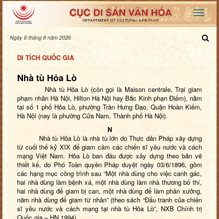
Ngày 6 tháng 8 năm 2026
DI TÍCH QUỐC GIA
Nhà tù Hỏa Lò
Nhà tù Hỏa Lò (còn gọi là Maison centrale, Trại giam
phạm nhân Hà Nội, Hilton Hà Nội hay Bắc Kinh phạn Điếm), nằm
tại số 1 phố Hỏa Lò, phường Trần Hưng Đạo, Quận Hoàn Kiếm,
Hà Nội (nay là phường Cửa Nam, Thành phố Hà Nội).
N
Nhà tù Hỏa Lò là nhà tù lớn do Thực dân Pháp xây dựng
từ cuối thế kỷ XIX để giam cầm các chiến sĩ yêu nước và cách
mạng Việt Nam. Hỏa Lò ban đầu được xây dựng theo bản vẽ
thiết kế, do Phó Toàn quyền Pháp duyệt ngày 03/6/1896, gồm
các hạng mục công trình sau “Một nhà dùng cho việc canh gác,
hai nhà dùng làm bệnh xá, một nhà dùng làm nhà thương bố thí,
hai nhà dùng để giam bị can, một nhà dùng để làm phân xưởng,
năm nhà dùng để giam từ nhân” (theo sách “Đấu tranh của chiến
sĩ yêu nước và cách mạng tại nhà tù Hỏa Lò”, NXB Chính trị
Quốc gia – HN 1994).