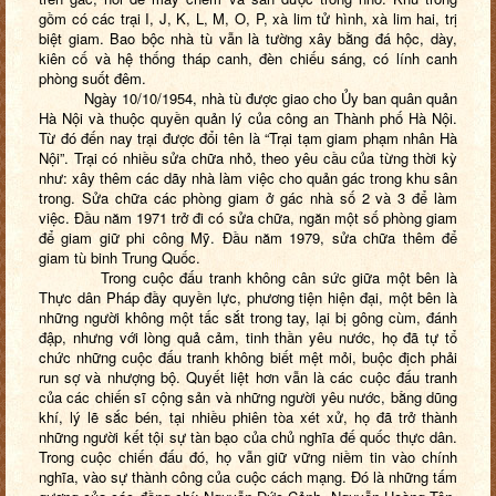
gồm có các trại I, J, K, L, M, O, P, xà lim tử hình, xà lim hai, trị
biệt giam. Bao bộc nhà tù vẫn là tường xây bằng đá hộc, dày,
kiên cố và hệ thống tháp canh, đèn chiếu sáng, có lính canh
phòng suốt đêm.
Ngày 10/10/1954, nhà tù được giao cho Ủy ban quân quản
Hà Nội và thuộc quyền quản lý của công an Thành phố Hà Nội.
Từ đó đến nay trại được đổi tên là “Trại tạm giam phạm nhân Hà
Nội”. Trại có nhiều sửa chữa nhỏ, theo yêu cầu của từng thời kỳ
như: xây thêm các dãy nhà làm việc cho quản gác trong khu sân
trong. Sửa chữa các phòng giam ở gác nhà số 2 và 3 để làm
việc. Đầu năm 1971 trở đi có sửa chữa, ngăn một số phòng giam
để giam giữ phi công Mỹ. Đầu năm 1979, sửa chữa thêm để
giam tù binh Trung Quốc.
Trong cuộc đấu tranh không cân sức giữa một bên là
Thực dân Pháp đầy quyền lực, phương tiện hiện đại, một bên là
những người không một tấc sắt trong tay, lại bị gông cùm, đánh
đập, nhưng với lòng quả cảm, tinh thần yêu nước, họ đã tự tổ
chức những cuộc đấu tranh không biết mệt mỏi, buộc địch phải
run sợ và nhượng bộ. Quyết liệt hơn vẫn là các cuộc đấu tranh
của các chiến sĩ cộng sản và những người yêu nước, bằng dũng
khí, lý lẽ sắc bén, tại nhiều phiên tòa xét xử, họ đã trở thành
những người kết tội sự tàn bạo của chủ nghĩa đế quốc thực dân.
Trong cuộc chiến đấu đó, họ vẫn giữ vững niềm tin vào chính
nghĩa, vào sự thành công của cuộc cách mạng. Đó là những tấm