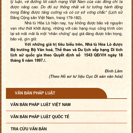
lý luận, về đường lối cách mạng Việt Nam của các đồng chí ta
được nâng cao. Do đó sự thống nhất về tư tưởng hành động
trong Đảng được tăng cường và có cơ sở vững chắc”
(Lịch sử
Đảng Cộng sản Việt Nam, trang 179-182).
Nhà tù Hỏa Lò hiện nay, tuy không được bảo vệ nguyên
vẹn như thời khởi dựng, những với các hạng mục công trình còn
lại sẽ mãi mãi là một “nhân chứng” quý giá đáng được trân trọng,
bảo vệ, gìn giữ.
Với những giá trị tiêu biểu trên, Nhà tù Hỏa Lò được
Bộ trưởng Bộ Văn hoá, Thể thao và Du lịch xếp hạng Di tích
lịch sử quốc gia theo Quyết định số
1543 QĐ/VH ngày 18
tháng 6 năm 1997./.
Đình Lâm
(Theo Hồ sơ tư liệu Cục Di sản văn hóa)
VĂN BẢN PHÁP LUẬT
VĂN BẢN PHÁP LUẬT VIỆT NAM
VĂN BẢN PHÁP LUẬT QUỐC TẾ
TRA CỨU VĂN BẢN