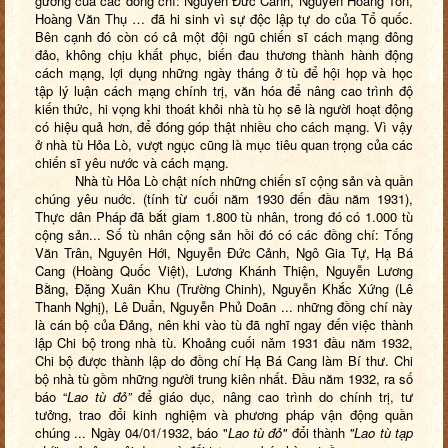
gương của các đồng chí: Nguyễn Đức Cảnh, Nguyễn Hoàng Tôn,
Hoàng Văn Thụ … đã hi sinh vì sự độc lập tự do của Tổ quốc.
Bên cạnh đó còn có cả một đội ngũ chiến sĩ cách mạng đông
đảo, không chịu khất phục, biến đau thương thành hành động
cách mạng, lợi dụng những ngày tháng ở tù để hội họp và học
tập lý luận cách mạng chính trị, văn hóa để nâng cao trình độ
kiến thức, hi vọng khi thoát khỏi nhà tù họ sẽ là người hoạt động
có hiệu quả hơn, để đóng góp thật nhiều cho cách mạng. Vì vậy
ở nhà tù Hỏa Lò, vượt ngục cũng là mục tiêu quan trọng của các
chiến sĩ yêu nước và cách mạng.
Nhà tù Hỏa Lò chật ních những chiến sĩ cộng sản và quần
chúng yêu nuớc. (tính từ cuối năm 1930 đến đầu năm 1931),
Thực dân Pháp đã bắt giam 1.800 tù nhân, trong đó có 1.000 tù
cộng sản... Số tù nhân cộng sản hồi đó có các đồng chí: Tống
Văn Trân, Nguyên Hới, Nguyễn Đức Cảnh, Ngô Gia Tự, Hạ Bá
Cang (Hoàng Quốc Việt), Lương Khánh Thiện, Nguyễn Lương
Bằng, Đặng Xuân Khu (Trường Chinh), Nguyễn Khắc Xứng (Lê
Thanh Nghị), Lê Duẩn, Nguyễn Phủ Doãn ... những đồng chí này
là cán bộ của Đảng, nên khi vào tù đã nghĩ ngay đến việc thành
lập Chi bộ trong nhà tù. Khoảng cuối nǎm 1931 đầu năm 1932,
Chi bộ được thành lập do đồng chí Hạ Bá Cang làm Bí thư. Chi
bộ nhà tù gồm những người trung kiên nhất. Đầu năm 1932, ra số
báo “
Lao
tù
đỏ”
để giáo dục, nâng cao trình do chính trị, tư
tưởng, trao đổi kinh nghiệm và phương pháp vận động quần
chúng ... Ngày 04/01/1932, báo "
Lao
tù
đỏ"
đổi thành
"Lao
tù
tạp