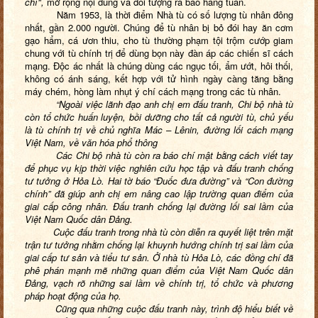
chí",
mở rộng nội dung và đối tượng ra báo hàng tuần.
Năm 1953, là thời điểm Nhà tù có số lượng tù nhân đông
nhất, gần 2.000 người. Chúng để tù nhân bị bỏ đói hay ăn cơm
gạo hẩm, cá ươn thiu, cho tù thường phạm tội trộm cướp giam
chung với tù chính trị để dùng bọn này đàn áp các chiến sĩ cách
mạng. Độc ác nhất là chúng dùng các ngục tối, ẩm ướt, hôi thối,
không có ánh sáng, kết hợp với tử hình ngày càng tăng bằng
máy chém, hòng làm nhụt ý chí cách mạng trong các tù nhân.
“Ngoài việc lãnh đạo anh chị em đấu tranh, Chi bộ nhà tù
còn tổ chức huấn luyện, bồi dưỡng cho tất cả người tù, chủ yếu
là tù chính trị về chủ nghĩa Mác – Lênin, đường lối cách mạng
Việt Nam, về văn hóa phổ thông
Các Chi bộ nhà tù còn ra báo chí mật bằng cách viết tay
để phục vụ kịp thời việc nghiên cứu học tập và đấu tranh chống
tư tưởng ở Hỏa Lò. Hai tờ báo “Đuốc đưa đường” và “Con đường
chính” đã giúp anh chị em nâng cao lập trường quan điểm của
giai cấp công nhân. Đấu tranh chống lại đường lối sai lầm của
Việt Nam Quốc dân Đảng.
Cuộc đấu tranh trong nhà tù còn diễn ra quyết liệt trên mặt
trận tư tưởng nhằm chống lại khuynh hướng chính trị sai lầm của
giai cấp tư sản và tiểu tư sản. Ở nhà tù Hỏa Lò, các đồng chí đã
phê phán mạnh mẽ những quan điểm của Việt Nam Quốc dân
Đảng, vạch rõ những sai lầm về chính trị, tổ chức và phương
pháp hoạt động của họ.
Cũng qua những cuộc đấu tranh này, trình độ hiểu biết về