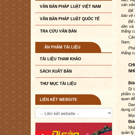
sản văn
VĂN BẢN PHÁP LUẬT VIỆT NAM
Để 
bảo vệ 
VĂN BẢN PHÁP LUẬT QUỐC TẾ
Để 
dân và 
TRA CỨU VĂN BẢN
thắng c
Căn
Nam;
ẤN PHẨM TÀI LIỆU
Phá
thắng c
TÀI LIỆU THAM KHẢO
CH
NH
SÁCH XUẤT BẢN
Điề
THƯ MỤC TÀI LIỆU
Di 
phẩm có
quan đế
LIÊN KẾT WEBSITE
Dan
dựng cổ
Mọi
Điề
Nhà
quản lý