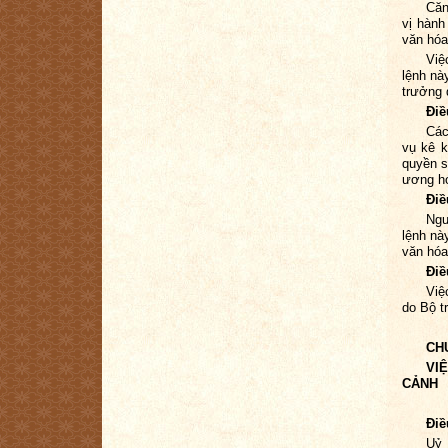
Căn
vị hành
văn hóa
Việ
lệnh nà
trưởng 
Điề
Các
vụ kê k
quyền s
ương ho
Điề
Ngư
lệnh nà
văn hóa
Điề
Việ
do Bộ t
CH
VI
CẢNH
Điề
Uỷ 