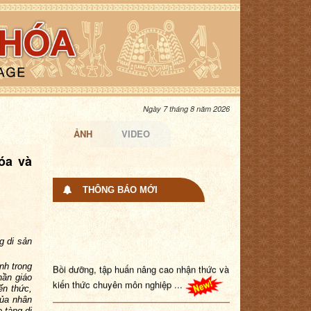
Ngày 7 tháng 8 năm 2026
ẢNH
VIDEO
óa và
THÔNG BÁO MỚI
g di sản
Bồi dưỡng, tập huấn nâng cao nhận thức và
kiến thức chuyên môn nghiệp ...
nh trong
hần giáo
ến thức,
Trang Thông tin điện tử đang trong quá trình
của nhân
nâng cấp. Tổ chức, cá nhâ...
 tàng di