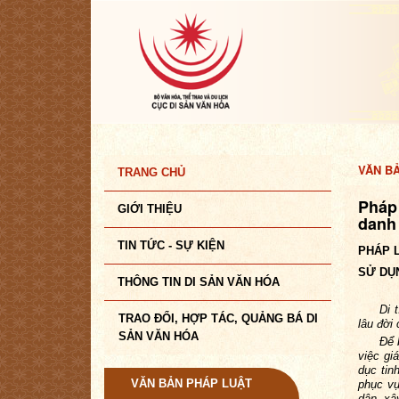
VĂN B
TRANG CHỦ
Pháp
GIỚI THIỆU
danh
TIN TỨC - SỰ KIỆN
PHÁP L
SỬ DỤN
THÔNG TIN DI SẢN VĂN HÓA
Di 
TRAO ĐỔI, HỢP TÁC, QUẢNG BÁ DI
lâu đời
SẢN VĂN HÓA
Để 
việc gi
dục tin
VĂN BẢN PHÁP LUẬT
phục vụ
dân, xâ