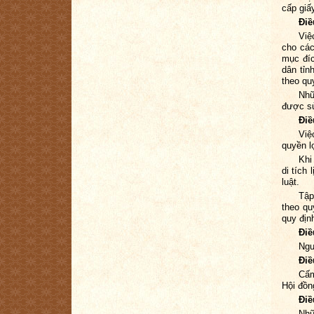
cấp giấ
Điề
Việ
cho các
mục đíc
dân tỉn
theo qu
Nhữ
được sử
Điề
Việ
quyền l
Khi
di tích
luật.
Tập
theo qu
quy địn
Điề
Ngư
Điề
Cấm
Hội đồn
Điề
Nhữ