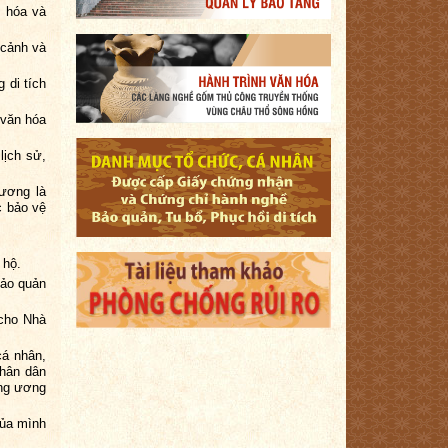
n hóa và
 cảnh và
 di tích
 văn hóa
lịch sử,
ương là
c bảo vệ
 hộ.
bảo quản
 cho Nhà
cá nhân,
nhân dân
ung ương
của mình