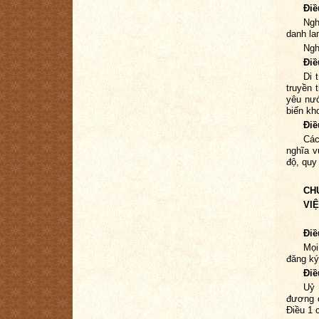
Điề
Ngh
danh la
Ngh
Điề
Di 
truyền 
yêu nướ
biến kh
Điề
Các
nghĩa v
độ, quy
CH
VI
Điề
Mọi
đăng ký
Điề
Uỷ 
đương c
Điều 1 