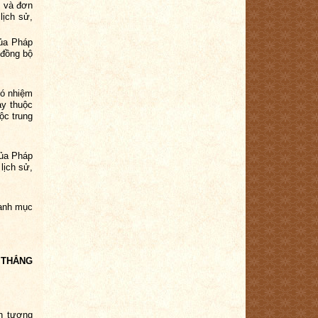
g và đơn
lịch sử,
của Pháp
 đồng bộ
có nhiệm
ày thuộc
ộc trung
của Pháp
lịch sử,
danh mục
 THẮNG
nh tương