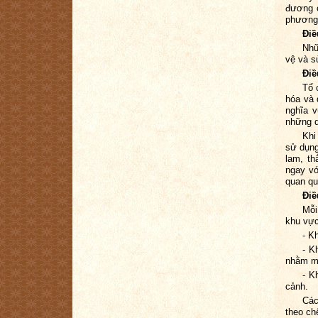
đương c
phương
Điề
Nhữ
vệ và s
Điề
Tổ 
hóa và 
nghĩa v
những q
Khi
sử dụng
lam, th
ngay vớ
quan quả
Điề
Mỗi
khu vực
- K
- K
nhằm mụ
- K
cảnh.
Các
theo ch