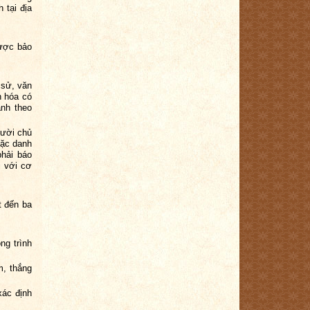
 tại địa
được bảo
 sử, văn
n hóa có
ảnh theo
gười chủ
oặc danh
phải báo
i với cơ
t đến ba
ng trình
m, thắng
xác định