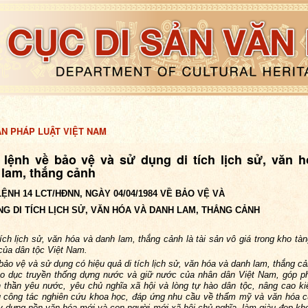
ẢN PHÁP LUẬT VIỆT NAM
 lệnh về bảo vệ và sử dụng di tích lịch sử, văn h
 lam, thắng cảnh
ỆNH 14 LCT/HĐNN, NGÀY 04/04/1984 VỀ BẢO VỆ VÀ
G DI TÍCH LỊCH SỬ, VĂN HÓA VÀ DANH LAM, THẮNG CẢNH
tích lịch sử, văn hóa và danh lam, thắng cảnh là tài sản vô giá trong kho tàn
 của dân tộc Việt Nam.
bảo vệ và sử dụng có hiệu quả di tích lịch sử, văn hóa và danh lam, thắng cả
áo dục truyền thống dựng nước và giữ nước của nhân dân Việt Nam, góp p
h thần yêu nước, yêu chủ nghĩa xã hội và lòng tự hào dân tộc, nâng cao ki
 công tác nghiên cứu khoa học, đáp ứng nhu cầu về thẩm mỹ và văn hóa 
y dựng nền văn hóa mới và con người mới xã hội chủ nghĩa, làm giàu đẹp kho