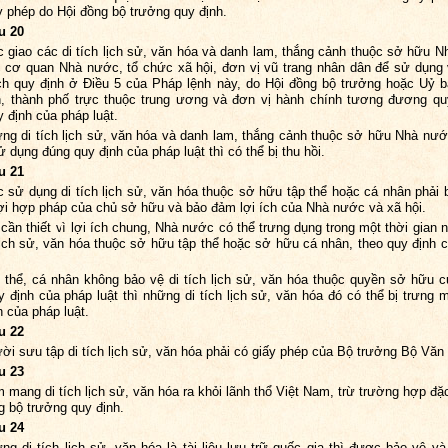
y phép do Hội đồng bộ trưởng quy định.
u 20
c giao các di tích lịch sử, văn hóa và danh lam, thắng cảnh thuộc sở hữu 
 cơ quan Nhà nước, tổ chức xã hội, đơn vị vũ trang nhân dân để sử dụng
h quy định ở Điều 5 của Pháp lệnh này, do Hội đồng bộ trưởng hoặc Uỷ 
h, thành phố trực thuộc trung ương và đơn vị hành chính tương đương qu
y định của pháp luật.
ng di tích lịch sử, văn hóa và danh lam, thắng cảnh thuộc sở hữu Nhà nư
 dụng đúng quy định của pháp luật thì có thể bị thu hồi.
u 21
c sử dụng di tích lịch sử, văn hóa thuộc sở hữu tập thể hoặc cá nhân phải
ợi hợp pháp của chủ sở hữu và bảo đảm lợi ích của Nhà nước và xã hội.
 cần thiết vì lợi ích chung, Nhà nước có thể trưng dụng trong một thời gian n
 lịch sử, văn hóa thuộc sở hữu tập thể hoặc sở hữu cá nhân, theo quy định 
 thể, cá nhân không bảo vệ di tích lịch sử, văn hóa thuộc quyền sở hữu 
y định của pháp luật thì những di tích lịch sử, văn hóa đó có thể bị trưng 
h của pháp luật.
u 22
ời sưu tập di tích lịch sử, văn hóa phải có giấy phép của Bộ trưởng Bộ Văn
u 23
 mang di tích lịch sử, văn hóa ra khỏi lãnh thổ Việt Nam, trừ trường hợp đặc
g bộ trưởng quy định.
u 24
ng di tích lịch sử, văn hóa là tài liệu lưu trữ quốc gia thì được bảo vệ và