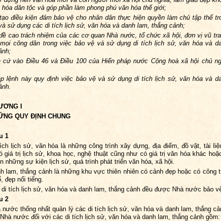
 hóa dân tộc và góp phần làm phong phú văn hóa thế giới;
tạo điều kiện đảm bảo vệ cho nhân dân thực hiện quyền làm chủ tập thể tr
và sử dụng các di tích lịch sử, văn hóa và danh lam, thắng cảnh;
đề cao trách nhiệm của các cơ quan Nhà nước, tổ chức xã hội, đơn vị vũ tr
mọi công dân trong việc bảo vệ và sử dụng di tích lịch sử, văn hóa và d
ảnh;
 cứ vào Điều 46 và Điều 100 của Hiến pháp nước Cộng hoà xã hội chủ ng
p lệnh này quy định việc bảo vệ và sử dụng di tích lịch sử, văn hóa và d
ảnh.
ƯƠNG I
ỮNG QUY ĐỊNH CHUNG
u 1
tích lịch sử, văn hóa là những công trình xây dựng, địa điểm, đồ vật, tài liệ
 giá trị lịch sử, khoa học, nghệ thuật cũng như có giá trị văn hóa khác hoặc
n những sự kiện lịch sử, quá trình phát triển văn hóa, xã hội.
h lam, thắng cảnh là những khu vực thiên nhiên có cảnh đẹp hoặc có công t
, đẹp nổi tiếng.
 di tích lịch sử, văn hóa và danh lam, thắng cảnh đều được Nhà nước bảo v
u 2
 nước thống nhất quản lý các di tích lịch sử, văn hóa và danh lam, thắng cả
 Nhà nước đối với các di tích lịch sử, văn hóa và danh lam, thắng cảnh gồm: