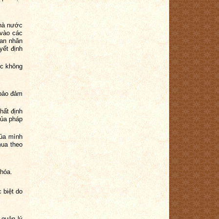
Nhà nước
 vào các
ban nhân
yết định
ớc không
 bảo đảm
hất định
của pháp
của mình
mua theo
 hóa.
 biệt do
 quản lý