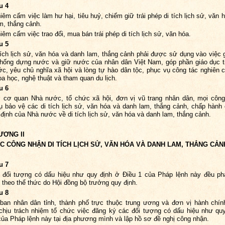
u 4
iêm cấm việc làm hư hại, tiêu huỷ, chiếm giữ trái phép di tích lịch sử, văn 
m, thắng cảnh.
iêm cấm việc trao đổi, mua bán trái phép di tích lịch sử, văn hóa.
u 5
tích lịch sử, văn hóa và danh lam, thắng cảnh phải được sử dụng vào việc 
thống dựng nước và giữ nước của nhân dân Việt Nam, góp phần giáo dục t
c, yêu chủ nghĩa xã hội và lòng tự hào dân tộc, phục vụ công tác nghiên 
oa học, nghệ thuật và tham quan du lịch.
u 6
 cơ quan Nhà nước, tổ chức xã hội, đơn vị vũ trang nhân dân, mọi côn
ụ bảo vệ các di tích lịch sử, văn hóa và danh lam, thắng cảnh, chấp hành
 định của Nhà nước về di tích lịch sử, văn hóa và danh lam, thắng cảnh.
ƯƠNG II
ỆC CÔNG NHẬN DI TÍCH LỊCH SỬ, VĂN HÓA VÀ DANH LAM, THẮNG CẢN
u 7
 đối tượng có dấu hiệu như quy định ở Điều 1 của Pháp lệnh này đều p
 theo thể thức do Hội đồng bộ trưởng quy định.
u 8
ban nhân dân tỉnh, thành phố trực thuộc trung ương và đơn vị hành chí
hịu trách nhiệm tổ chức việc đăng ký các đối tượng có dấu hiệu như qu
của Pháp lệnh này tại địa phương mình và lập hồ sơ đề nghị công nhận.