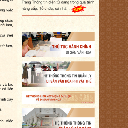
ong việc
ang nhân
anh lam,
hĩa Việt
anh lam,
u và tác
 có liên
rình xây
ệ.
nh. Việc