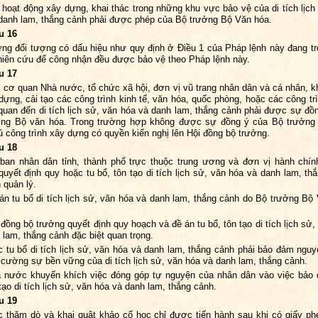
 hoạt động xây dựng, khai thác trong những khu vực bảo vệ của di tích lịch
danh lam, thắng cảnh phải được phép của Bộ trưởng Bộ Văn hóa.
u 16
ng đối tượng có dấu hiệu như quy định ở Điều 1 của Pháp lệnh này đang tr
hiên cứu để công nhận đều được bảo vệ theo Pháp lệnh này.
u 17
 cơ quan Nhà nước, tổ chức xã hội, đơn vị vũ trang nhân dân và cá nhân, kh
dựng, cải tạo các công trình kinh tế, văn hóa, quốc phòng, hoặc các công tr
 quan đến di tích lịch sử, văn hóa và danh lam, thắng cảnh phải được sự đồ
ởng Bộ văn hóa. Trong trường hợp không được sự đồng ý của Bộ trưởng
ủ công trình xây dựng có quyền kiến nghị lên Hội đồng bộ trưởng.
u 18
ban nhân dân tỉnh, thành phố trực thuộc trung ương và đơn vị hành chí
uyết định quy hoặc tu bổ, tôn tạo di tích lịch sử, văn hóa và danh lam, th
 quản lý.
án tu bổ di tích lịch sử, văn hóa và danh lam, thắng cảnh do Bộ trưởng Bộ
 đồng bộ trưởng quyết định quy hoạch và đề án tu bổ, tôn tạo di tích lịch sử,
 lam, thắng cảnh đặc biệt quan trọng.
c tu bổ di tích lịch sử, văn hóa và danh lam, thắng cảnh phải bảo đảm nguy
 cường sự bền vững của di tích lịch sử, văn hóa và danh lam, thắng cảnh.
 nước khuyến khích việc đóng góp tự nguyện của nhân dân vào việc bảo 
 tạo di tích lịch sử, văn hóa và danh lam, thắng cảnh.
u 19
c thăm dò và khai quật khảo cổ học chỉ được tiến hành sau khi có giấy ph