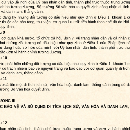
 cứ vào đề nghị của Uỷ ban nhân dân tỉnh, thành phố trực thuộc trung ươn
 chính tương đương, Bộ trưởng Bộ văn hóa ra quyết định công nhận di tích 
 và danh lam, thắng cảnh.
c đăng ký những đối tượng có dấu hiệu như quy định ở Điều 1, khoản 1 
y thuộc các bảo tàng, thư viện, cơ quan lưu trữ tiến hành theo chế độ do Hội
quy định.
u 9
 cơ quan Nhà nước, tổ chức xã hội, đơn vị vũ trang nhân dân và cá nhân 
hai những đối tượng có dấu hiệu như quy định ở Điều 1 của Pháp lệnh n
ử dụng hoặc sở hữu của mình với Uỷ ban nhân dân tỉnh, thành phố trực thu
ặc đơn vị hành chính tương đương.
u 10
ời phát hiện những đối tượng có dấu hiệu như quy định ở Điều 1, khoản 1 
y có trách nhiệm bảo vệ nguyên trạng và báo cáo với cơ quan quản lý di tích 
 và danh lam, thắng cảnh.
u 11
c xoá tên một di tích lịch sử, văn hóa hoặc danh lam, thắng cảnh trong sổ 
rưởng Bộ Văn hóa quyết định.
ƯƠNG III
ỆC BẢO VỆ VÀ SỬ DỤNG DI TÍCH LỊCH SỬ, VĂN HÓA VÀ DANH LAM,
u 12
ban nhân dân tỉnh, thành phố trực thuộc trung ương và đơn vị hành chí