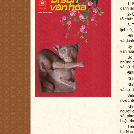
1- 
danh la
2- 
tổ chức
3- 
lịch sử
Hội
và danh
Uỷ 
văn hóa
Bộ 
những c
và sử d
Điề
Di 
Nhà
và sử d
Việ
nước đ
Khi
người c
xã, phư
hoặc đơ
Tro
thì Nhà