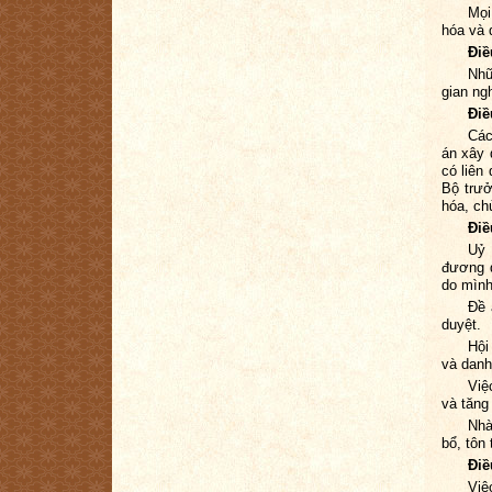
Mọi
hóa và 
Điề
Nhữ
gian ng
Điề
Các
án xây 
có liên
Bộ trư
hóa, ch
Điề
Uỷ 
đương q
do mình
Đề 
duyệt.
Hội
và danh
Việ
và tăng
Nhà
bổ, tôn
Điề
Việ