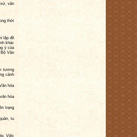
 sử, văn
ong thời
i lập đề
ình khác
ng ý của
 Bộ Văn
nh tương
ắng cảnh
 Văn hóa
 văn hóa
ên trạng
quản, tu
ép. Việc