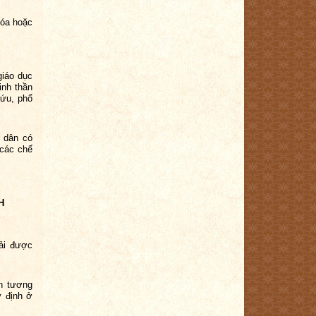
hóa hoặc
giáo dục
inh thần
cứu, phổ
g dân có
 các chế
H
hải được
nh tương
y định ở