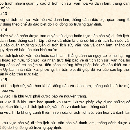
ó trách nhiệm quản lý các di tích lịch sử, văn hóa và danh lam, thắng cảnh
 mình.
u 13
ng di tích lịch sử, văn hóa và danh lam, thắng cảnh đặc biệt quan trọng 
ử dụng theo chế độ đặc biệt do Hội đồng bộ trưởng quy định.
u 14
chức và cá nhân được trao quyền sử dụng hoặc trực tiếp bảo vệ di tích lịch
danh lam, thắng cảnh, tập thể và cá nhân là chủ sở hữu di tích lịch sử, vă
ụ bảo quản thường xuyên di tích lịch sử, văn hóa và danh lam, thắng c
uy định về bảo tồn của Nhà nước.
 di tích lịch sử, văn hóa hoặc danh lam, thắng cảnh có nguy cơ bị hư hại, n
 hoặc sở hữu, tổ chức, cá nhân trực tiếp bảo vệ di tích lịch sử, văn hóa h
ắng cảnh đó có nhiệm vụ tiến hành những biện pháp bảo vệ cấp thiết và 
i Uỷ ban nhân dân xã, phường, thị trấn biết để giúp đỡ và báo cáo kịp thờ
n lý cấp trên trực tiếp.
u 15
 di tích lịch sử, văn hóa là bất động sản và danh lam, thắng cảnh có từ mộ
 bảo vệ:
hu vực I là khu vực phải được bảo vệ nguyên trạng.
hu vực II là khu vực bao quanh khu vực I được phép xây dựng những cô
c đích tôn tạo di tích lịch sử, văn hóa và danh lam, thắng cảnh.
hu vực III là khung cảnh thiên nhiên của di tích lịch sử, văn hóa và danh la
 khu vực bảo vệ di tích lịch sử, văn hóa và danh lam, thắng cảnh được 
ế độ do Hội đồng bộ trưởng quy định.