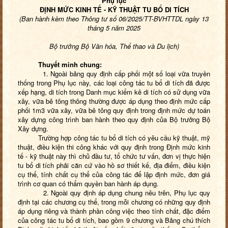
Phụ lục
ĐỊNH MỨC KINH TẾ - KỸ THUẬT TU BỔ DI TÍCH
(Ban hành kèm theo Thông tư số 06
/2025/TT-BVHTTDL ngày 13
tháng 5 năm 2025
củ
Bộ trưởng Bộ Văn hóa, Thể thao và Du lịch)
Thuyết minh chung:
1. Ngoài bảng quy định cấp phối một số loại vữa truyền
thống trong Phụ lục này, các loại công tác tu bổ di tích đã được
xếp hạng, di tích trong Danh mục kiểm kê di tích có sử dụng vữa
xây, vữa bê tông thông thường được áp dụng theo định mức cấp
phối 1m3 vữa xây, vữa bê tông quy định trong định mức dự toán
xây dựng công trình ban hành theo quy định của Bộ trưởng Bộ
Xây dựng.
Trường hợp công tác tu bổ di tích có yêu cầu kỹ thuật, mỹ
thuật, điều kiện thi công khác với quy định trong Định mức kinh
tế - kỹ thuật này thì chủ đầu tư, tổ chức tư vấn, đơn vị thực hiện
tu bổ di tích phải căn cứ vào hồ sơ thiết kế, địa điểm, điều kiện
cụ thể, tính chất cụ thể của công tác để lập định mức, đơn giá
trình cơ quan có thẩm quyền ban hành áp dụng.
2. Ngoài quy định áp dụng chung nêu trên, Phụ lục quy
định tại các chương cụ thể, trong mỗi chương có những quy định
áp dụng riêng và thành phần công việc theo tính chất, đặc điểm
của công tác tu bổ di tích, bao gồm 9 chương và Bảng chú thích