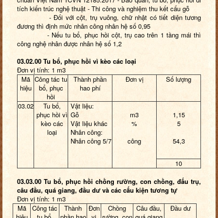
tích kiến trúc nghệ thuật - Thi công và nghiệm thu kết cấu gỗ
- Đối với cột, trụ vuông, chữ nhật có tiết diện tương
đương thì định mức nhân công nhân hệ số 0,95
- Nếu tu bổ, phục hồi cột, trụ cao trên 1 tầng mái thì
công nghệ nhân được nhân hệ số 1,2
03.02.00 Tu bổ, phục hồi vì kèo các loại
Đơn vị tính: 1 m3
Mã
Công tác tu
Thành phần
Đơn vị
Số lượng
hiệu
bổ, phục
hao phí
hồi
03.02
Tu bổ,
Vật liệu:
phục hồi vì
Gỗ
m3
1,15
kèo các
Vật liệu khác
%
5
loại
Nhân công:
Nhân công 5/7
công
54,3
10
03.03.00 Tu bổ, phục hồi chồng rường, con chồng, đấu trụ,
câu đầu, quá giang, đầu dư và các cấu kiện tương tự
Đơn vị tính: 1 m3
Mã
Công tác
Thành
Đơn
Chồng
Câu đầu,
Đầu dư
hiệu
tu bổ,
phần hao
vị
rường, con
quá giang