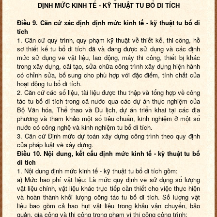
ĐỊNH MỨC KINH TẾ - KỸ THUẬT TU BỔ DI TÍCH
Điều 9. Căn cứ xác định định mức kinh tế - kỹ thuật tu bổ di
tích
1. Căn cứ quy trình, quy phạm kỹ thuật về thiết kế, thi công, hồ
sơ thiết kế tu bổ di tích đã và đang được sử dụng và các định
mức sử dụng về vật liệu, lao động, máy thi công, thiết bị khác
trong xây dựng, cải tạo, sửa chữa công trình xây dựng hiện hành
có chỉnh sửa, bổ sung cho phù hợp với đặc điểm, tính chất của
hoạt động tu bổ di tích.
2. Căn cứ các số liệu, tài liệu được thu thập và tổng hợp về công
tác tu bổ di tích trong cả nước qua các dự án thực nghiệm của
Bộ Văn hóa, Thể thao và Du lịch, dự án triển khai tại các địa
phương và tham khảo một số tiêu chuẩn, kinh nghiệm ở một số
nước có công nghệ và kinh nghiệm tu bổ di tích.
3. Căn cứ Định mức dự toán xây dựng công trình theo quy định
của pháp luật về xây dựng.
Điều 10.
Nội dung, kết cấu định mức kinh tế - kỹ thuật tu bổ
di tích
1. Nội dung định mức kinh tế - kỹ thuật tu bổ di tích gồm:
a) Mức hao phí vật liệu: Là mức quy định về sử dụng số lượng
vật liệu chính, vật liệu khác trực tiếp cần thiết cho việc thực hiện
và hoàn thành khối lượng công tác tu bổ di tích. Số lượng vật
liệu bao gồm cả hao hụt vật liệu trong khâu vận chuyển, bảo
quản, gia công và thi công trong phạm vi thi công công trình;