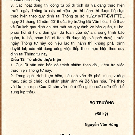
3. Các hoạt động thi công tu bổ di tích đã và đang thực hiện
trước ngày Thông tư này có hiệu lực thi hành thì được tiếp tục
thực hiện theo quy định tại Thông tư số 15/2019/TT-BVHTTDL
ngày 31 tháng 12 năm 2019 của Bộ trưởng Bộ Văn hóa, Thể thao
và Du lịch quy định chi tiết một số quy định về bảo quản, tu bổ,
phục hồi di tích; đơn giá, dự toán của dự án, công trình bảo
quản, tu bổ, phục hồi di tích đã được lập và phê duyệt trước
ngày Thông tư này có hiệu lực thi hành thì không phải trình
duyệt lại; các nội dung công việc tiếp theo thực hiện theo quy
định tại Thông tư này.
Điều
13
.
T
ổ chức thực hiện
1. Cục Di sản văn hóa có trách nhiệm
theo dõi, kiểm tra việc
thực hiện Thông tư
này.
2. Trong quá trình thực hiện, nếu có vấn đề phát sinh, vướng
mắc, các tổ chức, cá nhân phản ánh về Bộ Văn hóa, Thể thao
và Du lịch (qua Cục Di sản văn hóa) để nghiên cứu sửa đổi, bổ
sung kịp thời./.
BỘ TRƯỞNG
(Đã ký)
Nguyễn Văn Hùng