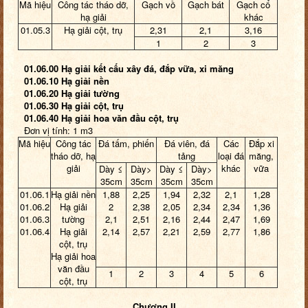
Mã hiệu
Công tác tháo dỡ,
Gạch vồ
Gạch bát
Gạch cổ
hạ giải
khác
01.05.3
Hạ giải cột, trụ
2,31
2,1
3,16
1
2
3
01.06.00 Hạ giải kết cấu xây đá, đắp vữa, xi măng
01.06.10 Hạ giải nền
01.06.20 Hạ giải tường
01.06.30 Hạ giải cột, trụ
01.06.40 Hạ giải hoa văn đầu cột, trụ
Đơn vị tính: 1 m3
Mã hiệu
Công tác
Đá tấm, phiến
Đá viên, đá
Các
Đắp xi
tháo dỡ, hạ
tảng
loại đá
măng,
giải
khác
vữa
Dày ≤
Dày>
Dày ≤
Dày>
35cm
35cm
35cm
35cm
01.06.1
Hạ giải nền
1,88
2,25
1,94
2,32
2,1
1,28
01.06.2
Hạ giải
2
2,38
2,05
2,34
2,34
1,36
01.06.3
tường
2,1
2,51
2,16
2,44
2,47
1,69
01.06.4
Hạ giải
2,14
2,57
2,21
2,59
2,77
1,86
cột, trụ
Hạ giải hoa
văn đầu
1
2
3
4
5
6
cột, trụ
Chương II