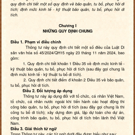
quy định chi tiết một số quy định về bảo quản, tu bổ, phục hồi di
tích; định mức kinh tế - kỹ thuật bảo quản, tu bổ, phục hồi di
tích.
Chương I
NHỮNG QUY ĐỊNH CHUNG
Điều 1. Phạm vi điều chỉnh
Thông tư này quy định chi tiết một số điều của Luật Di
sản văn hóa số 45/2024/QH15 ngày 23 tháng 11 năm 2024, bao
gồm:
1. Quy định chi tiết khoản 1 Điều 35 về định mức kinh tế -
kỹ thuật bảo quản, tu bổ, phục hồi di tích (sau đây gọi chung là
định mức kinh tế - kỹ thuật tu bổ di tích).
2. Quy định chi tiết điểm đ khoản 2 Điều 35 về bảo quản,
tu bổ, phục hồi di tích.
Điều 2. Đối tượng áp dụng
Thông tư này áp dụng đối với tổ chức, cá nhân Việt Nam,
tổ chức, cá nhân nước ngoài khi tiến hành các hoạt động thi
công bảo quản, tu bổ, phục hồi di tích (sau đây gọi chung là thi
công tu bổ di tích); xây dựng đơn giá, lập dự toán cho dự án,
công trình bảo quản, tu bổ, phục hồi di tích trên lãnh thổ Việt
Nam.
Điều 3. Giải thích từ ngữ
Trong Thông tư này, các từ ngữ dưới đây được hiểu như sau: