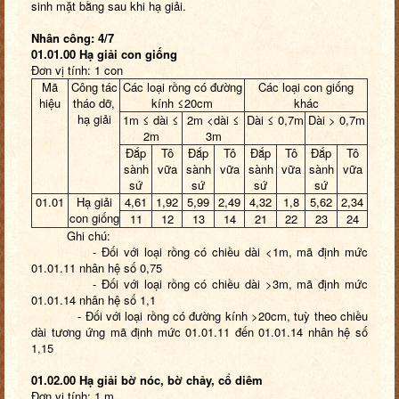
sinh mặt bằng sau khi hạ giải.
Nhân công: 4/7
01.01.00 Hạ giải con giống
Đơn vị tính: 1 con
Mã
Công tác
Các loại rồng có đường
Các loại con giống
hiệu
tháo dỡ,
kính ≤20cm
khác
hạ giải
1m ≤ dài ≤
2m <dài ≤
Dài ≤ 0,7m
Dài > 0,7m
2m
3m
Đắp
Tô
Đắp
Tô
Đắp
Tô
Đắp
Tô
sành
vữa
sành
vữa
sành
vữa
sành
vữa
sứ
sứ
sứ
sứ
01.01
Hạ giải
4,61
1,92
5,99
2,49
4,32
1,8
5,62
2,34
con giống
11
12
13
14
21
22
23
24
Ghi chú:
- Đối với loại rồng có chiều dài <1m, mã định mức
01.01.11 nhân hệ số 0,75
- Đối với loại rồng có chiều dài >3m, mã định mức
01.01.14 nhân hệ số 1,1
- Đối với loại rồng có đường kính >20cm, tuỳ theo chiều
dài tương ứng mã định mức 01.01.11 đến 01.01.14 nhân hệ số
1,15
01.02.00 Hạ giải bờ nóc, bờ chảy, cổ diêm
Đơn vị tính: 1 m