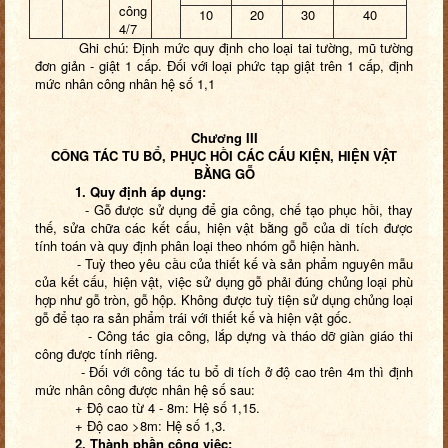
công
10
20
30
40
4/7
Ghi chú: Định mức quy định cho loại tai tường, mũ tường
đơn giản - giật 1 cấp. Đối với loại phức tạp giật trên 1 cấp, định
mức nhân công nhân hệ số 1,1
Chương III
CÔNG TÁC TU BỔ, PHỤC HỒI CÁC CẤU KIỆN, HIỆN VẬT
BẰNG GỖ
1. Quy định áp dụng:
- Gỗ được sử dụng để gia công, chế tạo phục hồi, thay
thế, sửa chữa các kết cấu, hiện vật bằng gỗ của di tích được
tính toán và quy định phân loại theo nhóm gỗ hiện hành.
- Tuỳ theo yêu cầu của thiết kế và sản phẩm nguyên mẫu
của kết cấu, hiện vật, việc sử dụng gỗ phải đúng chủng loại phù
hợp như gỗ tròn, gỗ hộp. Không được tuỳ tiện sử dụng chủng loại
gỗ để tạo ra sản phẩm trái với thiết kế và hiện vật gốc.
- Công tác gia công, lắp dựng và tháo dỡ giàn giáo thi
công được tính riêng.
- Đối với công tác tu bổ di tích ở độ cao trên 4m thì định
mức nhân công được nhân hệ số sau:
+ Độ cao từ 4 - 8m: Hệ số 1,15.
+ Độ cao >8m: Hệ số 1,3.
2. Thành phần công việc: