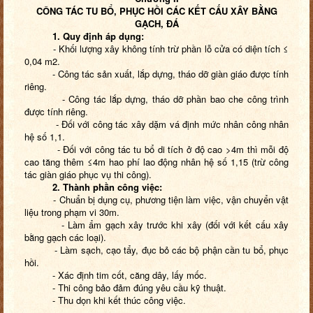
CÔNG TÁC TU BỔ, PHỤC HỒI CÁC KẾT CẤU XÂY BẰNG
GẠCH, ĐÁ
1. Quy định áp dụng:
- Khối lượng xây không tính trừ phần lỗ cửa có diện tích ≤
0,04 m2.
- Công tác sản xuất, lắp dựng, tháo dỡ giàn giáo được tính
riêng.
- Công tác lắp dựng, tháo dỡ phần bao che công trình
được tính riêng.
- Đối với công tác xây dặm vá định mức nhân công nhân
hệ số 1,1.
- Đối với công tác tu bổ di tích ở độ cao >4m thì mỗi độ
cao tăng thêm ≤4m hao phí lao động nhân hệ số 1,15 (trừ công
tác giàn giáo phục vụ thi công).
2. Thành phần công việc:
- Chuẩn bị dụng cụ, phương tiện làm việc, vận chuyển vật
liệu trong phạm vi 30m.
- Làm ẩm gạch xây trước khi xây (đối với kết cấu xây
bằng gạch các loại).
- Làm sạch, cạo tẩy, đục bỏ các bộ phận cần tu bổ, phục
hồi.
- Xác định tim cốt, căng dây, lấy mốc.
- Thi công bảo đảm đúng yêu cầu kỹ thuật.
- Thu dọn khi kết thúc công việc.