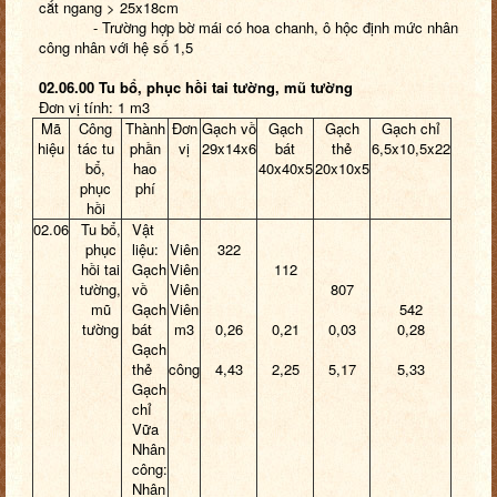
cắt ngang > 25x18cm
- Trường hợp bờ mái có hoa chanh, ô hộc định mức nhân
công nhân với hệ số 1,5
02.06.00 Tu bổ, phục hồi tai tường, mũ tường
Đơn vị tính: 1 m3
Mã
Công
Thành
Đơn
Gạch vồ
Gạch
Gạch
Gạch chỉ
hiệu
tác tu
phần
vị
29x14x6
bát
thẻ
6,5x10,5x22
bổ,
hao
40x40x5
20x10x5
phục
phí
hồi
02.06
Tu bổ,
Vật
phục
liệu:
Viên
322
hồi tai
Gạch
Viên
112
tường,
vồ
Viên
807
mũ
Gạch
Viên
542
tường
bát
m3
0,26
0,21
0,03
0,28
Gạch
thẻ
công
4,43
2,25
5,17
5,33
Gạch
chỉ
Vữa
Nhân
công:
Nhân