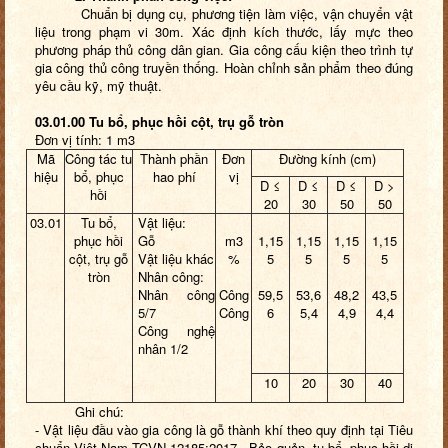
Chuẩn bị dụng cụ, phương tiện làm việc, vận chuyển vật
liệu trong phạm vi 30m. Xác định kích thước, lấy mực theo
phương pháp thủ công dân gian. Gia công cấu kiện theo trình tự
gia công thủ công truyền thống. Hoàn chỉnh sản phẩm theo đúng
yêu cầu kỹ, mỹ thuật.
03.01.00 Tu bổ, phục hồi cột, trụ gỗ tròn
Đơn vị tính: 1 m3
Mã
Công tác tu
Thành phần
Đơn
Đường kính (cm)
hiệu
bổ, phục
hao phí
vị
D ≤
D ≤
D ≤
D >
hồi
20
30
50
50
03.01
Tu bổ,
Vật liệu:
phục hồi
Gỗ
m3
1,15
1,15
1,15
1,15
cột, trụ gỗ
Vật liệu khác
%
5
5
5
5
tròn
Nhân công:
Nhân công
Công
59,5
53,6
48,2
43,5
5/7
Công
6
5,4
4,9
4,4
Công nghệ
nhân 1/2
10
20
30
40
Ghi chú:
- Vật liệu đầu vào gia công là gỗ thành khí theo quy định tại Tiêu
chuẩn Việt Nam TCVN 12185:2017 - Bảo quản, tu bổ, phục hồi di