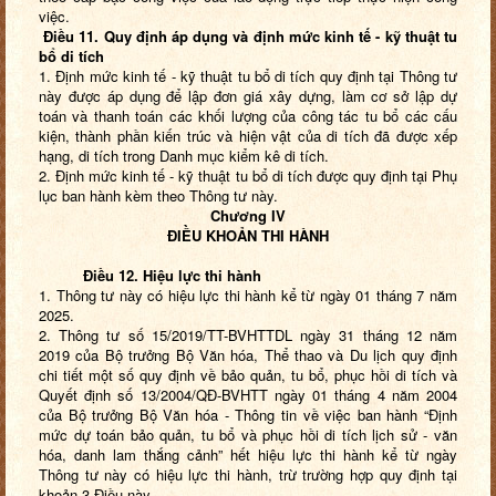
việc.
Điều 11. Quy định áp dụng và định mức kinh tế - kỹ thuật tu
bổ di tích
1. Định mức kinh tế - kỹ thuật tu bổ di tích quy định tại Thông tư
này được áp dụng để lập đơn giá xây dựng, làm cơ sở lập dự
toán và thanh toán các khối lượng của công tác tu bổ các cấu
kiện, thành phần kiến trúc và hiện vật của di tích đã được xếp
hạng, di tích trong Danh mục kiểm kê di tích.
2.
Định mức kinh tế - kỹ thuật tu bổ di tích được quy định tại Phụ
lục ban hành kèm theo Thông tư này.
Chương IV
ĐIỀU KHOẢN THI HÀNH
Điều
12
. Hiệu lực thi hành
1. Thông tư này có hiệu lực thi hành kể từ ngày 01 tháng 7 năm
2025.
2.
Thông tư số 15/2019/TT-BVHTTDL ngày 31 tháng 12 năm
2019
của Bộ trưởng Bộ Văn hóa, Thể thao và Du lịch quy định
chi tiết một số quy định về bảo quản, tu bổ, phục hồi di tích
và
Quyết định số 13/2004/QĐ-BVHTT ngày 01 tháng 4 năm 2004
của Bộ trưởng Bộ Văn hóa - Thông tin về việc ban hành “Định
mức dự toán bảo quản, tu bổ và phục hồi di tích lịch sử - văn
hóa, danh lam thắng cảnh” hết hiệu lực thi hành kể từ ngày
Thông tư này có hiệu lực thi hành, trừ trường hợp quy định tại
khoản 3 Điều này.