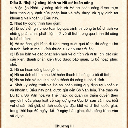
Điều
8
. Nhật ký công trình và Hồ sơ hoàn công
1. Việc lập Nhật ký công trình và Hồ sơ hoàn công được thực
hiện theo quy định của pháp luật về xây dựng và quy định tại
khoản 2 và khoản 3 Điều này.
2. Nhật ký công trình bao gồm:
a) Hồ sơ viết, ghi chép toàn bộ quá trình thi công tu bổ di tích và
những phát sinh, phát hiện mới về di tích trong quá trình thi công
tu bổ di tích;
b) Hồ sơ ảnh, ghi hình di tích trong suốt quá trình thi công tu bổ
di tích. Ảnh in màu, kích thước 10 x 15 cm trở lên;
c) Hồ sơ bản vẽ các phát hiện mới về di tích và vị trí, chi tiết các
cấu kiện, thành phần kiến trúc được bảo quản, tu bổ hoặc phục
chế.
3. Hồ sơ hoàn công bao gồm:
a) Hồ sơ ảnh di tích sau khi hoàn thành thi công tu bổ di tích;
b) Hồ sơ bản vẽ sau khi hoàn thành thi công tu bổ di tích.
4. Nhật ký công trình và Hồ sơ hoàn công quy định tại khoản 2
và khoản 3 Điều này phải được gửi đến Sở Văn hóa, Thể thao và
Du lịch, Sở Văn hóa và Thể thao, cơ quan có thẩm quyền theo
quy định của pháp luật về xây dựng và Cục Di sản văn hóa (đối
với di sản thế giới, di tích quốc gia đặc biệt và di tích quốc gia),
trong thời hạn 60 ngày, kể từ ngày bàn giao, đưa công trình vào
sử dụng.
Chương III