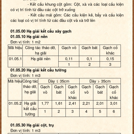
- Kết cấu khung cột gồm: Cột, xà và các loại cấu kiện
có vị trí tính từ đầu các cột trở xuống
- Kết cấu mái gồm: Các cấu kiện kẻ, bẩy và cấu kiện
các loại có vị trí tính từ các đầu cột và xà trở lên
01.05.00 Hạ giải kết cấu xây gạch
01.05.10 Hạ giải nền
Đơn vị tính: 1 m2
Mã hiệu
Công tác tháo dỡ,
Gạch vồ
Gạch bát
Gạch cổ
hạ giải
khác
01.05.1
Hạ giải nền
0,11
0,1
0,15
1
2
3
01.05.20 Hạ giải kết cấu tường
Đơn vị tính: 1 m3
Mã hiệu
Công tác
Dày ≤ 35cm
Dày > 35cm
tháo dỡ,
Gạch
Gạch
Gạch
Gạch
Gạch
Gạch
hạ giải
vồ
bát
cổ
vồ
bát
cổ
khác
khác
01.05.2
Hạ giải
1,77
1,61
2,41
2,21
2,01
3,01
kết cấu
1
2
3
4
5
6
tường
01.05.30 Hạ giải cột, trụ
Đơn vị tính: 1 m3