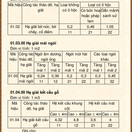
Mã hiệu
Công tác tháo dỡ, hạ
Loại không
Loại có ô hộc
giải
có ô hộc
Có bức hoạ
Gắn mảnh
hoặc pháp
sành sứ
lam
01.02
Hạ giải bờ nóc, bờ
0,2
0,46
1,05
chảy, cổ diêm
11
21
22
01.03.00 Hạ giải mái ngói
Đơn vị tính: 1 m2
Mã
Công tác
Ngói âm dương,
Ngói mũi hài
Các loại ngói
hiệu
tháo dỡ,
ngói ống
khác
hạ giải
Tầng
Tầng
Tầng
Tầng
Tầng
Tầng
mái 1
mái 2
mái 1
mái 2
mái 1
mái 2
01.03
Hạ giải
0,24
0,36
0,2
0,3
0,3
0,45
mái ngói
11
12
21
22
31
32
01.04.00 Hạ giải kết cấu gỗ
Đơn vị tính: 1 m3
Mã
Công tác tháo
Hệ kết cấu khung
Hệ kết cấu mái
hiệu
dỡ, hạ giải
cột
Cao ≤ 4m
Cao > 4m
Cao ≤ 4m
Cao > 4m
01.04
Hạ giải kết cấu
4,32
4,8
3,6
4
gỗ
11
12
21
22
Ghi chú: