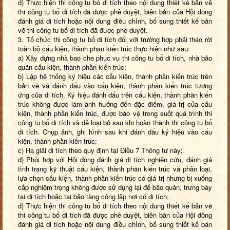
d) Thực hiện thi công tu bổ di tích theo nội dung thiết kế bản vẽ
thi công tu bổ di tích đã được phê duyệt, biên bản của Hội đồng
đánh giá di tích hoặc nội dung điều chỉnh, bổ sung thiết kế bản
vẽ thi công tu bổ di tích đã được phê duyệt.
3. Tổ chức thi công tu bổ di tích đối với trường hợp phải tháo rời
toàn bộ cấu kiện, thành phần kiến trúc thực hiện như sau:
a) Xây dựng nhà bao che phục vụ thi công tu bổ di tích, nhà bảo
quản cấu kiện, thành phần kiến trúc;
b) Lập hệ thống ký hiệu các cấu kiện, thành phần kiến trúc trên
bản vẽ và đánh dấu vào cấu kiện, thành phần kiến trúc tương
ứng của di tích. Ký hiệu đánh dấu trên cấu kiện, thành phần kiến
trúc không được làm ảnh hưởng đến đặc điểm, giá trị của cấu
kiện, thành phần kiến trúc, được bảo vệ trong suốt quá trình thi
công tu bổ di tích và dễ loại bỏ sau khi hoàn thành thi công tu bổ
di tích. Chụp ảnh, ghi hình sau khi đánh dấu ký hiệu vào cấu
kiện, thành phần kiến trúc;
c) Hạ giải di tích theo quy định tại Điều 7 Thông tư này;
d) Phối hợp với Hội đồng đánh giá di tích nghiên cứu, đánh giá
tình trạng kỹ thuật cấu kiện, thành phần kiến trúc và phân loại,
lựa chọn cấu kiện, thành phần kiến trúc có giá trị nhưng bị xuống
cấp nghiêm trọng không được sử dụng lại để bảo quản, trưng bày
tại di tích hoặc tại bảo tàng công lập nơi có di tích;
đ) Thực hiện thi công tu bổ di tích theo nội dung thiết kế bản vẽ
thi công tu bổ di tích đã được phê duyệt, biên bản của Hội đồng
đánh giá di tích hoặc nội dung điều chỉnh, bổ sung thiết kế bản