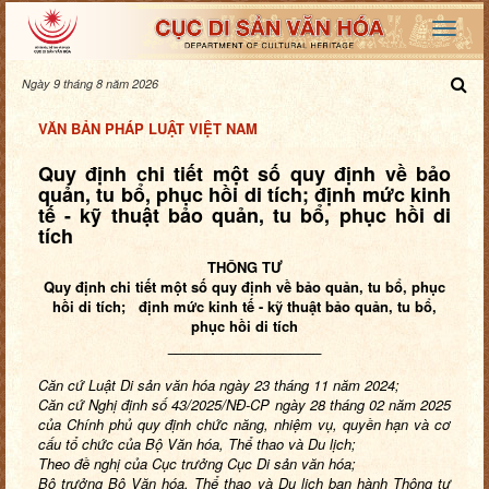
Ngày 9 tháng 8 năm 2026
VĂN BẢN PHÁP LUẬT VIỆT NAM
Quy định chi tiết một số quy định về bảo
quản, tu bổ, phục hồi di tích; định mức kinh
tế - kỹ thuật bảo quản, tu bổ, phục hồi di
tích
THÔNG TƯ
Quy định chi tiết một số quy định
về bảo quản, tu bổ, phục
hồi di tích;
định mức kinh tế - kỹ thuật bảo quản, tu bổ,
phục hồi di tích
____________________
Căn cứ Luật Di sản văn hóa ngày 23 tháng 11 năm 2024;
Căn cứ Nghị định số 43/2025/NĐ-CP ngày 28 tháng 02 năm 2025
của Chính phủ quy định chức năng, nhiệm vụ, quyền hạn và cơ
cấu tổ chức của Bộ Văn hóa, Thể thao và Du lịch;
Theo đề nghị của Cục trưởng Cục Di sản văn hóa;
Bộ trưởng Bộ Văn hóa, Thể thao và Du lịch ban hành Thông tư