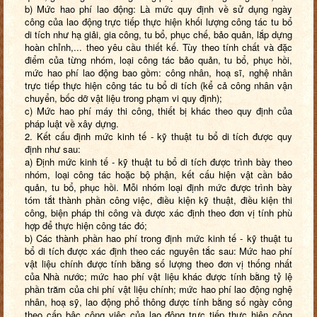
b) Mức hao phí lao động: Là mức quy định về sử dụng ngày
công của lao động trực tiếp thực hiện khối lượng công tác tu bổ
di tích như hạ giải, gia công, tu bổ, phục chế, bảo quản, lắp dựng
hoàn chỉnh,... theo yêu cầu thiết kế. Tùy theo tính chất và đặc
điểm của từng nhóm, loại công tác bảo quản, tu bổ, phục hồi,
mức hao phí lao động bao gồm: công nhân, hoạ sĩ, nghệ nhân
trực tiếp thực hiện công tác tu bổ di tích (kể cả công nhân vận
chuyển, bốc dỡ vật liệu trong phạm vi quy định);
c) Mức hao phí máy thi công, thiết bị khác theo quy định của
pháp luật về xây dựng.
2. Kết cấu định mức kinh tế - kỹ thuật tu bổ di tích được quy
định như sau:
a) Định mức kinh tế - kỹ thuật tu bổ di tích được trình bày theo
nhóm, loại công tác hoặc bộ phận, kết cấu hiện vật cần bảo
quản, tu bổ, phục hồi. Mỗi nhóm loại định mức được trình bày
tóm tắt thành phần công việc, điều kiện kỹ thuật, điều kiện thi
công, biện pháp thi công và được xác định theo đơn vị tính phù
hợp để thực hiện công tác đó;
b) Các thành phần hao phí trong định mức kinh tế - kỹ thuật tu
bổ di tích được xác định theo các nguyên tắc sau: Mức hao phí
vật liệu chính được tính bằng số lượng theo đơn vị thống nhất
của Nhà nước; mức hao phí vật liệu khác được tính bằng tỷ lệ
phần trăm của chi phí vật liệu chính; mức hao phí lao động nghệ
nhân, hoạ sỹ, lao động phổ thông được tính bằng số ngày công
theo cấp bậc công việc của lao động trực tiếp thực hiện công