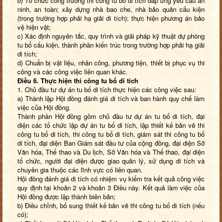
b) Tổ chức công trường thi công tu bổ di tích đáp ứng yêu cầu an
ninh, an toàn; xây dựng nhà bao che, nhà bảo quản cấu kiện
(trong trường hợp phải hạ giải di tích); thực hiện phương án bảo
vệ hiện vật;
c) Xác định nguyên tắc, quy trình và giải pháp kỹ thuật dự phòng
tu bổ cấu kiện, thành phần kiến trúc trong trường hợp phải hạ giải
di tích;
d) Chuẩn bị vật liệu, nhân công, phương tiện, thiết bị phục vụ thi
công và các công việc liên quan khác.
Điều 6. Thực hiện thi công tu bổ di tích
1. Chủ đầu tư dự án tu bổ di tích thực hiện các công việc sau:
a) Thành lập Hội đồng đánh giá di tích và ban hành quy chế làm
việc của Hội đồng.
Thành phần Hội đồng gồm chủ đầu tư dự án tu bổ di tích, đại
diện các tổ chức lập dự án tu bổ di tích, lập thiết kế bản vẽ thi
công tu bổ di tích, thi công tu bổ di tích, giám sát thi công tu bổ
di tích, đại diện Ban Giám sát đầu tư của cộng đồng, đại diện Sở
Văn hóa, Thể thao và Du lịch, Sở Văn hóa và Thể thao, đại diện
tổ chức, người đại diện được giao quản lý, sử dụng di tích và
chuyên gia thuộc các lĩnh vực có liên quan.
Hội đồng đánh giá di tích có nhiệm vụ kiểm tra kết quả công việc
quy định tại khoản 2 và khoản 3 Điều này. Kết quả làm việc của
Hội đồng được lập thành biên bản;
b) Điều chỉnh, bổ sung thiết kế bản vẽ thi công tu bổ di tích (nếu
có);