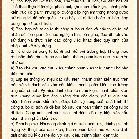
c) Phối hợp với Sở Văn hóa, Thể thao và Du lịch, Sở Văn hóa và
Thể thao thực hiện việc phân loại, lựa chọn cấu kiện, thành phần
kiến trúc có giá trị nhưng bị xuống cấp nghiêm trọng không được
sử dụng lại để bảo quản, trưng bày tại di tích hoặc tại bảo tàng
công lập nơi có di tích;
d) Phối hợp với tổ chức thi công tu bổ di tích và các tổ chức, cá
nhân có liên quan tổ chức nghiệm thu, bàn giao, đưa di tích vào
sử dụng và thực hiện các công việc khác theo quy định của
pháp luật về xây dựng.
2. Tổ chức thi công tu bổ di tích đối với trường hợp không tháo
rời hoặc tháo rời một số cấu kiện, thành phần kiến trúc thực hiện
như sau:
a) Bao che khu vực cấu kiện, thành phần kiến trúc cần tu bổ bảo
đảm an toàn;
b) Lập hệ thống ký hiệu các cấu kiện, thành phần kiến trúc trên
bản vẽ và đánh dấu vào cấu kiện, thành phần kiến trúc tương
ứng của di tích. Ký hiệu đánh dấu trên cấu kiện, thành phần kiến
trúc không được làm ảnh hưởng đến đặc điểm, giá trị của cấu
kiện, thành phần kiến trúc, được bảo vệ trong suốt quá trình thi
công tu bổ di tích và dễ loại bỏ sau khi hoàn thành thi công tu bổ
di tích. Chụp ảnh, ghi hình sau khi đánh dấu ký hiệu vào cấu
kiện, thành phần kiến trúc;
c) Phối hợp với Hội đồng đánh giá di tích kiểm tra, đánh giá tình
trạng kỹ thuật của cấu kiện, thành phần kiến trúc và xác định
giải pháp xử lý cụ thể đối với cấu kiện, thành phần kiến trúc;