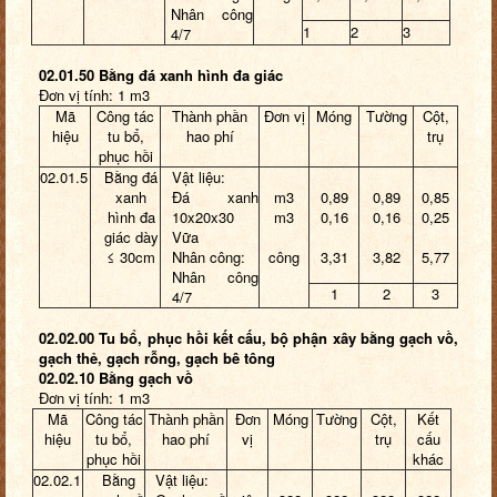
Nhân công
1
2
3
4/7
02.01.50 Bằng đá xanh hình đa giác
Đơn vị tính: 1 m3
Mã
Công tác
Thành phần
Đơn vị
Móng
Tường
Cột,
hiệu
tu bổ,
hao phí
trụ
phục hồi
02.01.5
Bằng đá
Vật liệu:
xanh
Đá xanh
m3
0,89
0,89
0,85
hình đa
10x20x30
m3
0,16
0,16
0,25
giác dày
Vữa
≤ 30cm
Nhân công:
công
3,31
3,82
5,77
Nhân công
1
2
3
4/7
02.02.00 Tu bổ, phục hồi kết cấu, bộ phận xây bằng gạch vồ,
gạch thẻ, gạch rỗng, gạch bê tông
02.02.10 Bằng gạch vồ
Đơn vị tính: 1 m3
Mã
Công tác
Thành phần
Đơn
Móng
Tường
Cột,
Kết
hiệu
tu bổ,
hao phí
vị
trụ
cấu
phục hồi
khác
02.02.1
Bằng
Vật liệu: