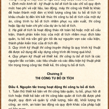
1.
Định mức kinh tế - kỹ thuật tu bổ di tích
là các chỉ số quy định
mức hao phí về vật liệu, lao động, máy thi công và thiết bị khác
để hoàn thành một đơn vị khối lượng công tác tu bổ di tích từ
khâu chuẩn bị đến khi kết thúc thi công tu bổ di tích của một dự
án, công trình tu bổ di tích nhằm phục vụ sản xuất, thi công
hoặc lập dự toán chi phí của dự án tu bổ di tích.
2.
Hạ giải di tích
là hoạt động tháo rời toàn bộ hoặc một số cấu
kiện, thành phần kiến trúc của một di tích nhằm mục đích bảo
quản, tu bổ mà vẫn giữ gìn tối đa sự nguyên vẹn các cấu kiện,
thành phần kiến trúc của di tích đó.
3.
Quy trình kỹ thuật thi công truyền thống
là quy trình kỹ thuật
đã được sử dụng để xây dựng công trình đó trong quá khứ.
4.
Quy phạm kỹ thuật về thiết kế, thi công tu bổ di tích
là các
nguyên tắc cơ bản, các tiêu chuẩn và các điều kiện kỹ thuật phải
tôn trọng trong công tác thiết kế, thi công tu bổ di tích.
Chương II
THI CÔNG TU BỔ DI TÍCH
Điều
4
. Nguyên tắc trong hoạt động thi công tu bổ di tích
1. Tuân thủ thiết kế bản vẽ thi công bảo quản, tu bổ, phục hồi di
tích hoặc thiết kế bản vẽ thi công bảo quản di tích đã được phê
duyệt, quy định về quản lý chất lượng, tiến độ, khối lượng thi
công, an ninh, an toàn lao động và quy định khác của pháp luật
có liên quan.