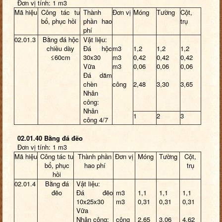
Đơn vị tính: 1 m3
Mã hiệu
Công tác tu
Thành
Đơn vị
Móng
Tường
Cột,
bổ, phục hồi
phần hao
trụ
phí
02.01.3
Bằng đá hộc
Vật liệu:
chiều dày
Đá hộc
m3
1,2
1,2
1,2
≤60cm
30x30
m3
0,42
0,42
0,42
Vữa
m3
0,06
0,06
0,06
Đá dăm
chèn
công
2,48
3,30
3,65
Nhân
công:
Nhân
1
2
3
công 4/7
02.01.40 Bằng đá đẽo
Đơn vị tính: 1 m3
Mã hiệu
Công tác tu
Thành phần
Đơn vị
Móng
Tường
Cột,
bổ, phục
hao phí
trụ
hồi
02.01.4
Bằng đá
Vật liệu:
đẽo
Đá đẽo
m3
1,1
1,1
1,1
10x25x30
m3
0,31
0,31
0,31
Vữa
Nhân công:
công
2,65
3,06
4,62