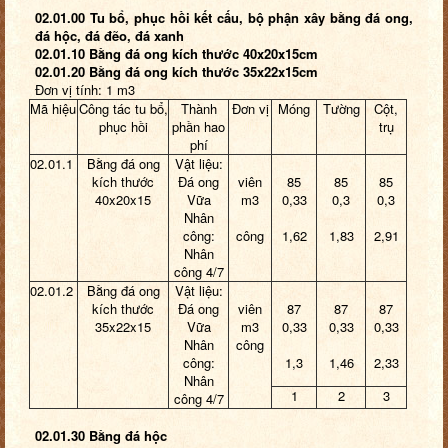
02.01.00 Tu bổ, phục hồi kết cấu, bộ phận xây bằng đá ong,
đá hộc, đá đẽo, đá xanh
02.01.10 Bằng đá ong kích thước 40x20x15cm
02.01.20 Bằng đá ong kích thước 35x22x15cm
Đơn vị tính: 1 m3
Mã hiệu
Công tác tu bổ,
Thành
Đơn vị
Móng
Tường
Cột,
phục hồi
phần hao
trụ
phí
02.01.1
Bằng đá ong
Vật liệu:
kích thước
Đá ong
viên
85
85
85
40x20x15
Vữa
m3
0,33
0,3
0,3
Nhân
công:
công
1,62
1,83
2,91
Nhân
công 4/7
02.01.2
Bằng đá ong
Vật liệu:
kích thước
Đá ong
viên
87
87
87
35x22x15
Vữa
m3
0,33
0,33
0,33
Nhân
công
công:
1,3
1,46
2,33
Nhân
1
2
3
công 4/7
02.01.30 Bằng đá hộc