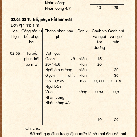
Nhân công:
10
20
Nhân công 4/7
02.05.00 Tu bổ, phục hồi bờ mái
Đơn vị tính: 1 m
Mã
Công tác tu
Thành phần hao
Đơn vị
Gạch vồ
Gạch chỉ
hiệu
bổ, phục
phí
và ngói
và ngói
hồi
âm
bản
dương
02.05
Tu bổ,
Vật liệu:
phục hồi
Gạch vồ
viên
15
bờ mái
29x14x6
viên
20
Ngói âm dương
viên
30
Gạch chỉ:
viên
30
22x10,5x6
m3
0,011
0,015
Ngói bản
Vữa
công
0,83
0,8
Nhân công:
Nhân công 4/7
10
20
Ghi chú:
- Bờ mái quy định trong định mức là bờ mái đơn có mặt