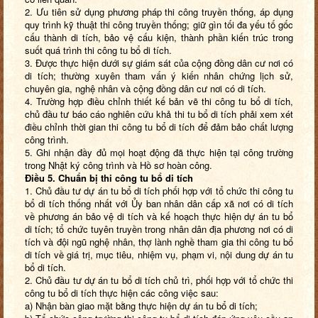
2. Ưu tiên sử dụng phương pháp thi công truyền thống, áp dụng
quy trình kỹ thuật thi công truyền thống; giữ gìn tối đa yếu tố gốc
cấu thành di tích, bảo vệ cấu kiện, thành phần kiến trúc trong
suốt quá trình thi công tu bổ di tích.
3. Được thực hiện dưới sự giám sát của cộng đồng dân cư nơi có
di tích; thường xuyên tham vấn ý kiến nhân chứng lịch sử,
chuyên gia, nghệ nhân và cộng đồng dân cư nơi có di tích.
4. Trường hợp điều chỉnh thiết kế bản vẽ thi công tu bổ di tích,
chủ đầu tư báo cáo nghiên cứu khả thi tu bổ di tích phải xem xét
điều chỉnh thời gian thi công tu bổ di tích để đảm bảo chất lượng
công trình.
5. Ghi nhận đầy đủ mọi hoạt động đã thực hiện tại công trường
trong Nhật ký công trình và Hồ sơ hoàn công.
Điều
5
. Chuẩn bị thi công tu bổ di tích
1. Chủ đầu tư dự án tu bổ di tích phối hợp với tổ chức thi công tu
bổ di tích thống nhất với Ủy ban nhân dân cấp xã nơi có di tích
về phương án bảo vệ di tích và kế hoạch thực hiện dự án tu bổ
di tích; tổ chức tuyên truyền trong nhân dân địa phương nơi có di
tích và đội ngũ nghệ nhân, thợ lành nghề tham gia thi công tu bổ
di tích về giá trị, mục tiêu, nhiệm vụ, phạm vi, nội dung dự án tu
bổ di tích.
2. Chủ đầu tư dự án tu bổ di tích chủ trì, phối hợp với tổ chức thi
công tu bổ di tích thực hiện các công việc sau:
a) Nhận bàn giao mặt bằng thực hiện dự án tu bổ di tích;