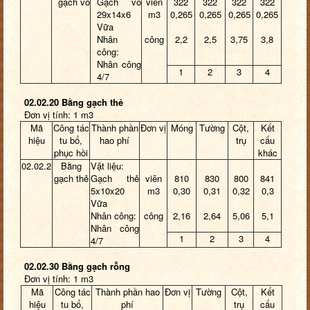
gạch vồ
Gạch vồ
viên
322
322
322
322
29x14x6
m3
0,265
0,265
0,265
0,265
Vữa
Nhân
công
2,2
2,5
3,75
3,8
công:
Nhân công
1
2
3
4
4/7
02.02.20 Bằng gạch thẻ
Đơn vị tính: 1 m3
Mã
Công tác
Thành phần
Đơn vị
Móng
Tường
Cột,
Kết
hiệu
tu bổ,
hao phí
trụ
cấu
phục hồi
khác
02.02.2
Bằng
Vật liệu:
gạch thẻ
Gạch thẻ
viên
810
830
800
841
5x10x20
m3
0,30
0,31
0,32
0,3
Vữa
Nhân công:
công
2,16
2,64
5,06
5,1
Nhân công
1
2
3
4
4/7
02.02.30 Bằng gạch rỗng
Đơn vị tính: 1 m3
Mã
Công tác
Thành phần hao
Đơn vị
Tường
Cột,
Kết
hiệu
tu bổ,
phí
trụ
cấu