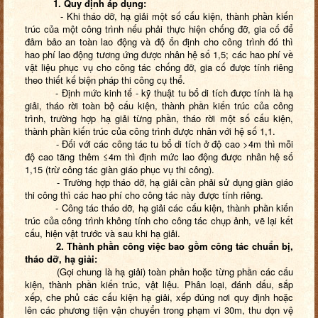
1. Quy định áp dụng:
- Khi tháo dỡ, hạ giải một số cấu kiện, thành phần kiến
trúc của một công trình nếu phải thực hiện chống đỡ, gia cố để
đảm bảo an toàn lao động và độ ổn định cho công trình đó thì
hao phí lao động tương ứng được nhân hệ số 1,5; các hao phí về
vật liệu phục vụ cho công tác chống đỡ, gia cố được tính riêng
theo thiết kế biện pháp thi công cụ thể.
- Định mức kinh tế - kỹ thuật tu bổ di tích được tính là hạ
giải, tháo rời toàn bộ cấu kiện, thành phần kiến trúc của công
trình, trường hợp hạ giải từng phần, tháo rời một số cấu kiện,
thành phần kiến trúc của công trình được nhân với hệ số 1,1.
- Đối với các công tác tu bổ di tích ở độ cao >4m thì mỗi
độ cao tăng thêm ≤4m thì định mức lao động được nhân hệ số
1,15 (trừ công tác giàn giáo phục vụ thi công).
- Trường hợp tháo dỡ, hạ giải cần phải sử dụng giàn giáo
thi công thì các hao phí cho công tác này được tính riêng.
- Công tác tháo dỡ, hạ giải các cấu kiện, thành phần kiến
trúc của công trình không tính cho công tác chụp ảnh, vẽ lại kết
cấu, hiện vật trước và sau khi hạ giải.
2. Thành phần công việc bao gồm công tác chuẩn bị,
tháo dỡ, hạ giải:
(Gọi chung là hạ giải) toàn phần hoặc từng phần các cấu
kiện, thành phần kiến trúc, vật liệu. Phân loại, đánh dấu, sắp
xếp, che phủ các cấu kiện hạ giải, xếp đúng nơi quy định hoặc
lên các phương tiện vận chuyển trong phạm vi 30m, thu dọn vệ