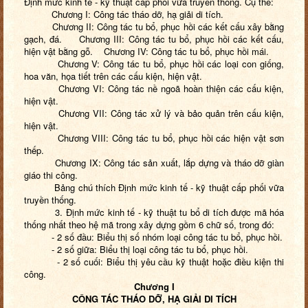
Định mức kinh tế - kỹ thuật cấp phối vữa truyền thống. Cụ thể:
Chương I: Công tác tháo dỡ, hạ giải di tích.
Chương II: Công tác tu bổ, phục hồi các kết cấu xây bằng
gạch, đá. Chương III: Công tác tu bổ, phục hồi các kết cấu,
hiện vật bằng gỗ. Chương IV: Công tác tu bổ, phục hồi mái.
Chương V: Công tác tu bổ, phục hồi các loại con giống,
hoa văn, họa tiết trên các cấu kiện, hiện vật.
Chương VI: Công tác nề ngoã hoàn thiện các cấu kiện,
hiện vật.
Chương VII: Công tác xử lý và bảo quản trên cấu kiện,
hiện vật.
Chương VIII: Công tác tu bổ, phục hồi các hiện vật sơn
thếp.
Chương IX: Công tác sản xuất, lắp dựng và tháo dỡ giàn
giáo thi công.
Bảng chú thích Định mức kinh tế - kỹ thuật cấp phối vữa
truyền thống.
3. Định mức kinh tế - kỹ thuật tu bổ di tích được mã hóa
thống nhất theo hệ mã trong xây dựng gồm 6 chữ số, trong đó:
- 2 số đầu: Biểu thị số nhóm loại công tác tu bổ, phục hồi.
- 2 số giữa: Biểu thị loại công tác tu bổ, phục hồi.
- 2 số cuối: Biểu thị yêu cầu kỹ thuật hoặc điều kiện thi
công.
Chương I
CÔNG TÁC THÁO DỠ, HẠ GIẢI DI TÍCH