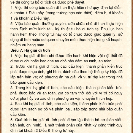
vẽ thi công tu bổ di tích đã được phê duyệt.
4. Việc thi công bảo quản di tích thực hiện như quy định tại điểm
a khoản 1 Điều này (trong trường hợp cần thiết), điểm b, d khoản
1 và khoản 2 Điều này.
5. Việc bảo quản thường xuyên, sửa chữa nhỏ di tích thực hiện
theo Định mức kinh tế - kỹ thuật tu bổ di tích tại Phụ lục ban
hành kèm theo Thông tư này do tổ chức được giao quản lý, sử
dụng di tích hoặc cơ quan chuyên môn thực hiện trong kế hoạch,
nhiệm vụ hằng năm.
Điều 7. Hạ giải di tích
1. Việc hạ giải di tích chỉ được tiến hành khi hiện vật nội thất đã
được di dời hoặc bao che tại chỗ bảo đảm an ninh, an toàn.
2. Trước khi hạ giải di tích, các cấu kiện, thành phần kiến trúc
phải được chụp ảnh, ghi hình, đánh dấu theo hệ thống ký hiệu đã
lập trên bản vẽ; có phương án hạ giải và vị trí tập kết trong nhà
bảo quản cấu kiện.
3. Trong khi hạ giải di tích, các cấu kiện, thành phần kiến trúc
phải được bảo vệ an toàn, gia cố tạm thời đối với vị trí có nguy
cơ bị phá hủy và xác định phương án vận chuyển thích hợp.
4. Sau khi hạ giải di tích, các cấu kiện, thành phần kiến trúc phải
được làm sạch sơ bộ và phân loại, sắp xếp trong nhà bảo quản
cấu kiện.
5. Quá trình hạ giải di tích phải được lập thành hồ sơ (bản viết,
bản ảnh, ghi hình), là một thành phần của Nhật ký công trình quy
định tại khoản 2 Điều 8 Thông tư này.