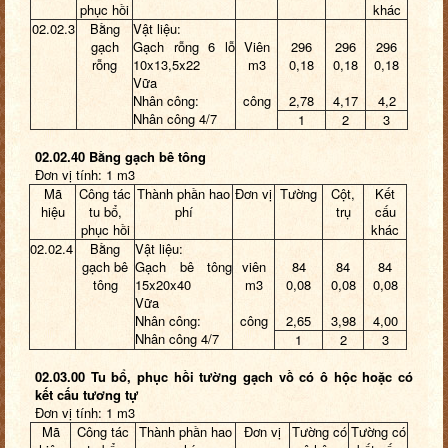
phục hồi
khác
02.02.3
Bằng
Vật liệu:
gạch
Gạch rỗng 6 lỗ
Viên
296
296
296
rỗng
10x13,5x22
m3
0,18
0,18
0,18
Vữa
Nhân công:
công
2,78
4,17
4,2
Nhân công 4/7
1
2
3
02.02.40 Bằng gạch bê tông
Đơn vị tính: 1 m3
Mã
Công tác
Thành phần hao
Đơn vị
Tường
Cột,
Kết
hiệu
tu bổ,
phí
trụ
cấu
phục hồi
khác
02.02.4
Bằng
Vật liệu:
gạch bê
Gạch bê tông
viên
84
84
84
tông
15x20x40
m3
0,08
0,08
0,08
Vữa
Nhân công:
công
2,65
3,98
4,00
Nhân công 4/7
1
2
3
02.03.00 Tu bổ, phục hồi tường gạch vồ có ô hộc hoặc có
kết cấu tương tự
Đơn vị tính: 1 m3
Mã
Công tác
Thành phần hao
Đơn vị
Tường có
Tường có