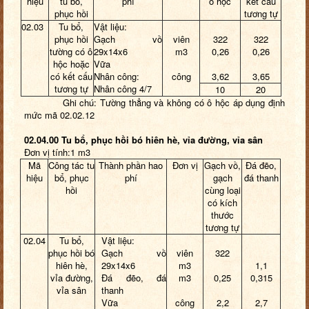
hiệu
tu bổ,
phí
ô hộc
kết cấu
phục hồi
tương tự
02.03
Tu bổ,
Vật liệu:
phục hồi
Gạch vồ
viên
322
322
tường có ô
29x14x6
m3
0,26
0,26
hộc hoặc
Vữa
có kết cấu
Nhân công:
công
3,62
3,65
tương tự
Nhân công 4/7
10
20
Ghi chú: Tường thẳng và không có ô hộc áp dụng định
mức mã 02.02.12
02.04.00 Tu bổ, phục hồi bó hiên hè, vỉa đường, vỉa sân
Đơn vị tính:1 m3
Mã
Công tác tu
Thành phần hao
Đơn vị
Gạch vồ,
Đá đẽo,
hiệu
bổ, phục
phí
gạch
đá thanh
hồi
cùng loại
có kích
thước
tương tự
02.04
Tu bổ,
Vật liệu:
phục hồi bó
Gạch vồ
viên
322
hiên hè,
29x14x6
m3
1,1
vỉa đường,
Đá đẽo, đá
m3
0,25
0,315
vỉa sân
thanh
Vữa
công
2,2
2,7