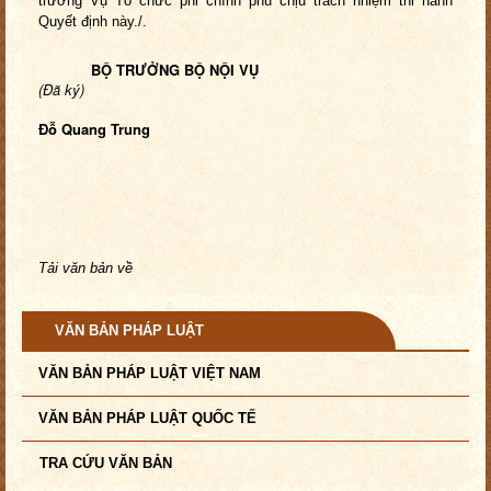
trưởng Vụ Tổ chức phi chính phủ chịu trách nhiệm thi hành
Quyết định này./.
BỘ TRƯỞNG BỘ NỘI VỤ
(Đã ký)
Đỗ Quang Trung
Tải văn bản về
VĂN BẢN PHÁP LUẬT
VĂN BẢN PHÁP LUẬT VIỆT NAM
VĂN BẢN PHÁP LUẬT QUỐC TẾ
TRA CỨU VĂN BẢN