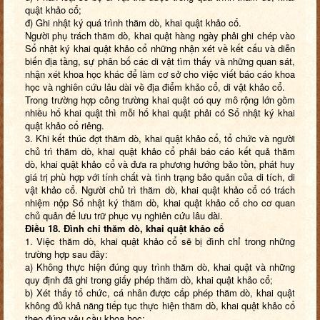
quật khảo cổ;
đ) Ghi nhật ký quá trình thăm dò, khai quật khảo cổ.
Người phụ trách thăm dò, khai quật hàng ngày phải ghi chép vào
Sổ nhật ký khai quật khảo cổ những nhận xét về kết cấu và diễn
biến địa tầng, sự phân bố các di vật tìm thấy và những quan sát,
nhận xét khoa học khác để làm cơ sở cho việc viết báo cáo khoa
học và nghiên cứu lâu dài về địa điểm khảo cổ, di vật khảo cổ.
Trong trường hợp công trường khai quật có quy mô rộng lớn gồm
nhiều hố khai quật thì mỗi hố khai quật phải có Sổ nhật ký khai
quật khảo cổ riêng.
3. Khi kết thúc đợt thăm dò, khai quật khảo cổ, tổ chức và người
chủ trì thăm dò, khai quật khảo cổ phải báo cáo kết quả thăm
dò, khai quật khảo cổ và đưa ra phương hướng bảo tồn, phát huy
giá trị phù hợp với tính chất và tình trạng bảo quản của di tích, di
vật khảo cổ. Người chủ trì thăm dò, khai quật khảo cổ có trách
nhiệm nộp Sổ nhật ký thăm dò, khai quật khảo cổ cho cơ quan
chủ quản để lưu trữ phục vụ nghiên cứu lâu dài.
Điều 18. Đình chỉ thăm dò, khai quật khảo cổ
1. Việc thăm dò, khai quật khảo cổ sẽ bị đình chỉ trong những
trường hợp sau đây:
a) Không thực hiện đúng quy trình thăm dò, khai quật và những
quy định đã ghi trong giấy phép thăm dò, khai quật khảo cổ;
b) Xét thấy tổ chức, cá nhân được cấp phép thăm dò, khai quật
không đủ khả năng tiếp tục thực hiện thăm dò, khai quật khảo cổ
theo đúng yêu cầu khoa học;