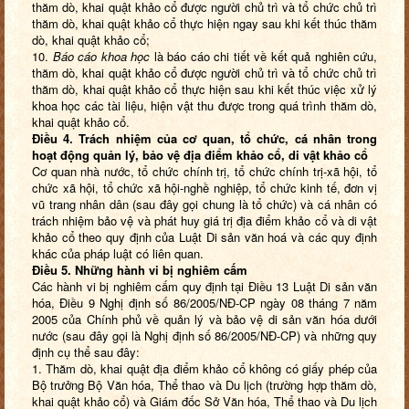
thăm dò, khai quật khảo cổ được người chủ trì và tổ chức chủ trì
thăm dò, khai quật khảo cổ thực hiện ngay sau khi kết thúc thăm
dò, khai quật khảo cổ;
10.
Báo cáo khoa học
là báo cáo chi tiết về kết quả nghiên cứu,
thăm dò, khai quật khảo cổ được người chủ trì và tổ chức chủ trì
thăm dò, khai quật khảo cổ thực hiện sau khi kết thúc việc xử lý
khoa học các tài liệu, hiện vật thu được trong quá trình thăm dò,
khai quật khảo cổ.
Điều 4. Trách nhiệm của cơ quan, tổ chức, cá nhân trong
hoạt động quản lý, bảo vệ địa điểm khảo cổ, di vật khảo cổ
Cơ quan nhà nước, tổ chức chính trị, tổ chức chính trị-xã hội, tổ
chức xã hội, tổ chức xã hội-nghề nghiệp, tổ chức kinh tế, đơn vị
vũ trang nhân dân (sau đây gọi chung là tổ chức) và cá nhân có
trách nhiệm bảo vệ và phát huy giá trị địa điểm khảo cổ và di vật
khảo cổ theo quy định của Luật Di sản văn hoá và các quy định
khác của pháp luật có liên quan.
Điều 5. Những hành vi bị nghiêm cấm
Các hành vi bị nghiêm cấm quy định tại Điều 13 Luật Di sản văn
hóa, Điều 9 Nghị định số 86/2005/NĐ-CP ngày 08 tháng 7 năm
2005 của Chính phủ về quản lý và bảo vệ di sản văn hóa dưới
nước (sau đây gọi là Nghị định số 86/2005/NĐ-CP) và những quy
định cụ thể sau đây:
1. Thăm dò, khai quật địa điểm khảo cổ không có giấy phép của
Bộ trưởng Bộ Văn hóa, Thể thao và Du lịch (trường hợp thăm dò,
khai quật khảo cổ) và Giám đốc Sở Văn hóa, Thể thao và Du lịch