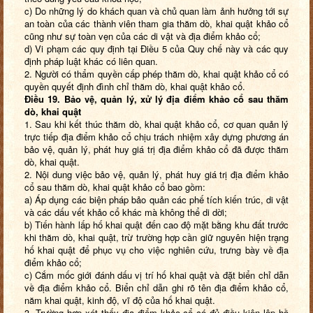
c) Do những lý do khách quan và chủ quan làm ảnh hưởng tới sự
an toàn của các thành viên tham gia thăm dò, khai quật khảo cổ
cũng như sự toàn vẹn của các di vật và địa điểm khảo cổ;
d) Vi phạm các quy định tại Điều 5 của Quy chế này và các quy
định pháp luật khác có liên quan.
2. Người có thẩm quyền cấp phép thăm dò, khai quật khảo cổ có
quyền quyết định đình chỉ thăm dò, khai quật khảo cổ.
Điều 19. Bảo vệ, quản lý, xử lý địa điểm khảo cổ sau thăm
dò, khai quật
1. Sau khi kết thúc thăm dò, khai quật khảo cổ, cơ quan quản lý
trực tiếp địa điểm khảo cổ chịu trách nhiệm xây dựng phương án
bảo vệ, quản lý, phát huy giá trị địa điểm khảo cổ đã được thăm
dò, khai quật.
2. Nội dung việc bảo vệ, quản lý, phát huy giá trị địa điểm khảo
cổ sau thăm dò, khai quật khảo cổ bao gồm:
a) Áp dụng các biện pháp bảo quản các phế tích kiến trúc, di vật
và các dấu vết khảo cổ khác mà không thể di dời;
b) Tiến hành lấp hố khai quật đến cao độ mặt bằng khu đất trước
khi thăm dò, khai quật, trừ trường hợp cần giữ nguyên hiện trạng
hố khai quật để phục vụ cho việc nghiên cứu, trưng bày về địa
điểm khảo cổ;
c) Cắm mốc giới đánh dấu vị trí hố khai quật và đặt biển chỉ dẫn
về địa điểm khảo cổ. Biển chỉ dẫn ghi rõ tên địa điểm khảo cổ,
năm khai quật, kinh độ, vĩ độ của hố khai quật.
3. Trường hợp xét thấy địa điểm khảo cổ có đủ điều kiện lập hồ