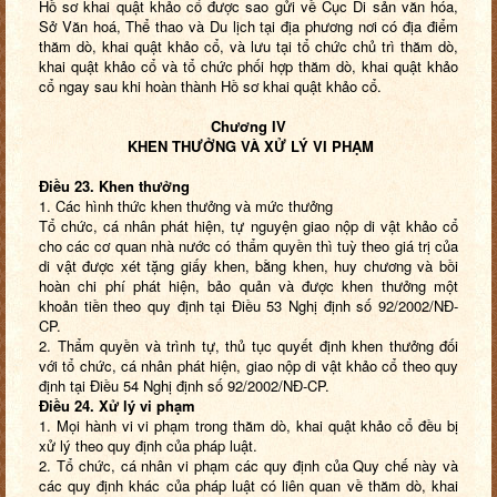
Hồ sơ khai quật khảo cổ được sao gửi về Cục Di sản văn hóa,
Sở Văn hoá, Thể thao và Du lịch tại địa phương nơi có địa điểm
thăm dò, khai quật khảo cổ, và lưu tại tổ chức chủ trì thăm dò,
khai quật khảo cổ và tổ chức phối hợp thăm dò, khai quật khảo
cổ ngay sau khi hoàn thành Hồ sơ khai quật khảo cổ.
Chương IV
KHEN THƯỞNG VÀ XỬ LÝ VI PHẠM
Điều 23. Khen thưởng
1. Các hình thức khen thưởng và mức thưởng
Tổ chức, cá nhân phát hiện, tự nguyện giao nộp di vật khảo cổ
cho các cơ quan nhà nước có thẩm quyền thì tuỳ theo giá trị của
di vật được xét tặng giấy khen, bằng khen, huy chương và bồi
hoàn chi phí phát hiện, bảo quản và được khen thưởng một
khoản tiền theo quy định tại Điều 53 Nghị định số 92/2002/NĐ-
CP.
2. Thẩm quyền và trình tự, thủ tục quyết định khen thưởng đối
với tổ chức, cá nhân phát hiện, giao nộp di vật khảo cổ theo quy
định tại Điều 54 Nghị định số 92/2002/NĐ-CP.
Điều 24. Xử lý vi phạm
1. Mọi hành vi vi phạm trong thăm dò, khai quật khảo cổ đều bị
xử lý theo quy định của pháp luật.
2. Tổ chức, cá nhân vi phạm các quy định của Quy chế này và
các quy định khác của pháp luật có liên quan về thăm dò, khai