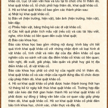
khảo cổ, Cục Di sản văn hoá và lưu tại tổ chức chủ trì thăm dò,
khai quật khảo cổ, tổ chức phối hợp thăm dò, khai quật khảo cổ.
3. Hồ sơ khai quật khảo cổ bao gồm các thành phần sau:
a) Nhật ký khai quật khảo cổ;
b) Bản vẽ (hiện trường, hiện vật), bản ảnh (hiện trường, hiện vật),
bản dập;
c) Phiếu hiện vật, bảng thống kê các di vật khảo cổ;
d) Các kết quả phân tích mẫu vật (nếu có) và các tài liệu viết,
nghe, nhìn khác có liên quan đến cuộc khai quật;
đ) Báo cáo khoa học.
Báo cáo khoa học bao gồm những nội dung: trình bày chi tiết
quá trình khai quật khảo cổ với những nhận định về loại hình di
vật khảo cổ, tính chất và niên đại của địa điểm khảo cổ qua
nghiên cứu so sánh với các địa điểm khảo cổ khác có liên quan;
kiến nghị, đề xuất, giải pháp, bảo quản và phát huy giá trị địa
điểm khảo cổ, di vật khảo cổ.
Báo cáo khoa học phải có chữ ký của người chủ trì thăm dò,
khai quật khảo cổ và xác nhận của người đứng đầu tổ chức được
cấp phép thăm dò, khai quật khảo cổ.
4. Hồ sơ khai quật khảo cổ phải được hoàn thành trong thời hạn
12 tháng kể từ ngày kết thúc khai quật khảo cổ. Trường hợp đặc
biệt cần kéo dài thời gian hoàn thành Hồ sơ khai quật khảo cổ
phải được sự đồng ý bằng văn bản của cơ quan cấp giấy phép
thăm dò, khai quật khảo cổ. Hồ sơ khai quật khảo cổ phải đảm
bảo tính khoa học, chính xác, chân thực và đầy đủ.