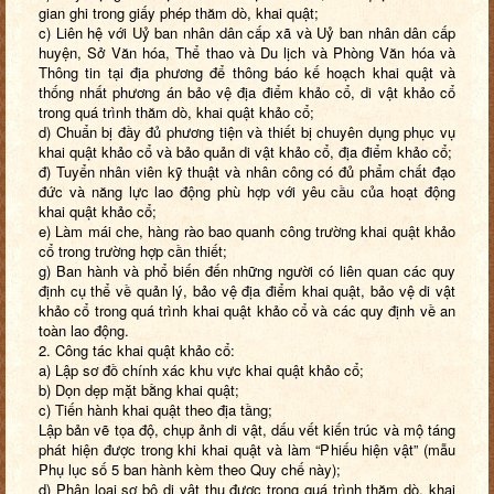
gian ghi trong giấy phép thăm dò, khai quật;
c) Liên hệ với Uỷ ban nhân dân cấp xã và Uỷ ban nhân dân cấp
huyện, Sở Văn hóa, Thể thao và Du lịch và Phòng Văn hóa và
Thông tin tại địa phương để thông báo kế hoạch khai quật và
thống nhất phương án bảo vệ địa điểm khảo cổ, di vật khảo cổ
trong quá trình thăm dò, khai quật khảo cổ;
d) Chuẩn bị đầy đủ phương tiện và thiết bị chuyên dụng phục vụ
khai quật khảo cổ và bảo quản di vật khảo cổ, địa điểm khảo cổ;
đ) Tuyển nhân viên kỹ thuật và nhân công có đủ phẩm chất đạo
đức và năng lực lao động phù hợp với yêu cầu của hoạt động
khai quật khảo cổ;
e) Làm mái che, hàng rào bao quanh công trường khai quật khảo
cổ trong trường hợp cần thiết;
g) Ban hành và phổ biến đến những người có liên quan các quy
định cụ thể về quản lý, bảo vệ địa điểm khai quật, bảo vệ di vật
khảo cổ trong quá trình khai quật khảo cổ và các quy định về an
toàn lao động.
2. Công tác khai quật khảo cổ:
a) Lập sơ đồ chính xác khu vực khai quật khảo cổ;
b) Dọn dẹp mặt bằng khai quật;
c) Tiến hành khai quật theo địa tầng;
Lập bản vẽ tọa độ, chụp ảnh di vật, dấu vết kiến trúc và mộ táng
phát hiện được trong khi khai quật và làm “Phiếu hiện vật” (mẫu
Phụ lục số 5 ban hành kèm theo Quy chế này);
d) Phân loại sơ bộ di vật thu được trong quá trình thăm dò, khai