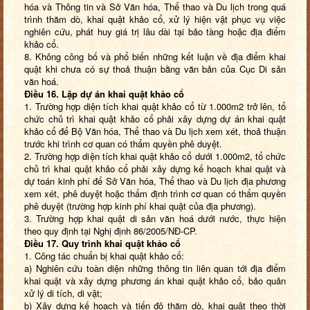
hóa và Thông tin và Sở Văn hóa, Thể thao và Du lịch trong quá
trình thăm dò, khai quật khảo cổ, xử lý hiện vật phục vụ việc
nghiên cứu, phát huy giá trị lâu dài tại bảo tàng hoặc địa điểm
khảo cổ.
8. Không công bố và phổ biến những kết luận về địa điểm khai
quật khi chưa có sự thoả thuận bằng văn bản của Cục Di sản
văn hoá.
Điều 16. Lập dự án khai quật khảo cổ
1. Trường hợp diện tích khai quật khảo cổ từ 1.000m2 trở lên, tổ
chức chủ trì khai quật khảo cổ phải xây dựng dự án khai quật
khảo cổ để Bộ Văn hóa, Thể thao và Du lịch xem xét, thoả thuận
trước khi trình cơ quan có thẩm quyền phê duyệt.
2. Trường hợp diện tích khai quật khảo cổ dưới 1.000m2, tổ chức
chủ trì khai quật khảo cổ phải xây dựng kế hoạch khai quật và
dự toán kinh phí để Sở Văn hóa, Thể thao và Du lịch địa phương
xem xét, phê duyệt hoặc thẩm định trình cơ quan có thẩm quyền
phê duyệt (trường hợp kinh phí khai quật của địa phương).
3. Trường hợp khai quật di sản văn hoá dưới nước, thực hiện
theo quy định tại Nghị định 86/2005/NĐ-CP.
Điều 17. Quy trình khai quật khảo cổ
1. Công tác chuẩn bị khai quật khảo cổ:
a) Nghiên cứu toàn diện những thông tin liên quan tới địa điểm
khai quật và xây dựng phương án khai quật khảo cổ, bảo quản
xử lý di tích, di vật;
b) Xây dựng kế hoạch và tiến độ thăm dò, khai quật theo thời