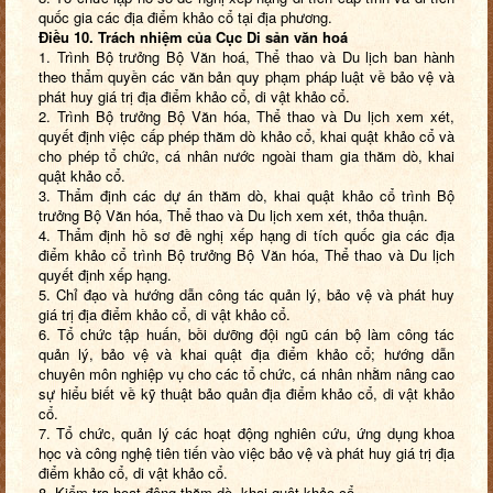
quốc gia các địa điểm khảo cổ tại địa phương.
Điều 10. Trách nhiệm của Cục Di sản văn hoá
1. Trình Bộ trưởng Bộ Văn hoá, Thể thao và Du lịch ban hành
theo thẩm quyền các văn bản quy phạm pháp luật về bảo vệ và
phát huy giá trị địa điểm khảo cổ, di vật khảo cổ.
2. Trình Bộ trưởng Bộ Văn hóa, Thể thao và Du lịch xem xét,
quyết định việc cấp phép thăm dò khảo cổ, khai quật khảo cổ và
cho phép tổ chức, cá nhân nước ngoài tham gia thăm dò, khai
quật khảo cổ.
3. Thẩm định các dự án thăm dò, khai quật khảo cổ trình Bộ
trưởng Bộ Văn hóa, Thể thao và Du lịch xem xét, thỏa thuận.
4. Thẩm định hồ sơ đề nghị xếp hạng di tích quốc gia các địa
điểm khảo cổ trình Bộ trưởng Bộ Văn hóa, Thể thao và Du lịch
quyết định xếp hạng.
5. Chỉ đạo và hướng dẫn công tác quản lý, bảo vệ và phát huy
giá trị địa điểm khảo cổ, di vật khảo cổ.
6. Tổ chức tập huấn, bồi dưỡng đội ngũ cán bộ làm công tác
quản lý, bảo vệ và khai quật địa điểm khảo cổ; hướng dẫn
chuyên môn nghiệp vụ cho các tổ chức, cá nhân nhằm nâng cao
sự hiểu biết về kỹ thuật bảo quản địa điểm khảo cổ, di vật khảo
cổ.
7. Tổ chức, quản lý các hoạt động nghiên cứu, ứng dụng khoa
học và công nghệ tiên tiến vào việc bảo vệ và phát huy giá trị địa
điểm khảo cổ, di vật khảo cổ.
8. Kiểm tra hoạt động thăm dò, khai quật khảo cổ.