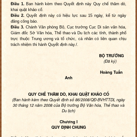
Điều 1.
Ban hành kèm theo Quyết định này Quy chế thăm dò,
khai quật khảo cổ.
Điều 2.
Quyết định này có hiệu lực sau 15 ngày, kể từ ngày
đăng công báo
.
Điều 3.
Chánh Văn phòng Bộ, Cục trưởng Cục Di sản văn hóa,
Giám đốc Sở Văn hóa, Thể thao và Du lịch các tỉnh, thành phố
trực thuộc Trung ương và tổ chức, cá nhân có liên quan chịu
trách nhiệm thi hành Quyết định này./.
BỘ TRƯỞNG
(Đã ký)
Hoàng Tuấn
Anh
QUY CHẾ THĂM DÒ, KHAI QUẬT KHẢO CỔ
(Ban hành kèm theo Quyết định số 86/2008/QĐ-BVHTTDL ngày
30 tháng 12 năm 2008 của Bộ trưởng Bộ Văn hóa, Thể thao và
Du lịch)
Chương I
QUY ĐỊNH CHUNG