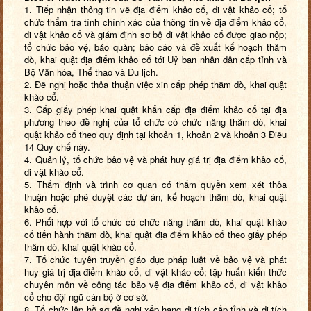
1. Tiếp nhận thông tin về địa điểm khảo cổ, di vật khảo cổ; tổ
chức thẩm tra tính chính xác của thông tin về địa điểm khảo cổ,
di vật khảo cổ và giám định sơ bộ di vật khảo cổ được giao nộp;
tổ chức bảo vệ, bảo quản; báo cáo và đề xuất kế hoạch thăm
dò, khai quật địa điểm khảo cổ tới Uỷ ban nhân dân cấp tỉnh và
Bộ Văn hóa, Thể thao và Du lịch.
2. Đề nghị hoặc thỏa thuận việc xin cấp phép thăm dò, khai quật
khảo cổ.
3. Cấp giấy phép khai quật khẩn cấp địa điểm khảo cổ tại địa
phương theo đề nghị của tổ chức có chức năng thăm dò, khai
quật khảo cổ theo quy định tại khoản 1, khoản 2 và khoản 3 Điều
14 Quy chế này.
4. Quản lý, tổ chức bảo vệ và phát huy giá trị địa điểm khảo cổ,
di vật khảo cổ.
5. Thẩm định và trình cơ quan có thẩm quyền xem xét thỏa
thuận hoặc phê duyệt các dự án, kế hoạch thăm dò, khai quật
khảo cổ.
6. Phối hợp với tổ chức có chức năng thăm dò, khai quật khảo
cổ tiến hành thăm dò, khai quật địa điểm khảo cổ theo giấy phép
thăm dò, khai quật khảo cổ.
7. Tổ chức tuyên truyền giáo dục pháp luật về bảo vệ và phát
huy giá trị địa điểm khảo cổ, di vật khảo cổ; tập huấn kiến thức
chuyên môn về công tác bảo vệ địa điểm khảo cổ, di vật khảo
cổ cho đội ngũ cán bộ ở cơ sở.
8. Tổ chức lập hồ sơ đề nghị xếp hạng di tích cấp tỉnh và di tích