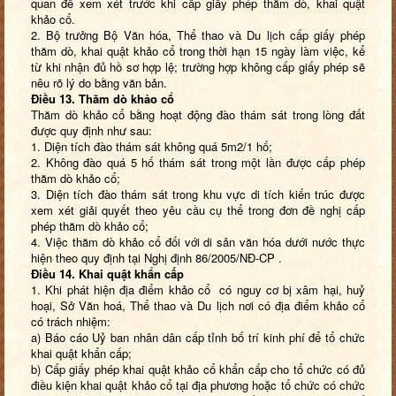
quan để xem xét trước khi cấp giấy phép thăm dò, khai quật
khảo cổ.
2. Bộ trưởng Bộ Văn hóa, Thể thao và Du lịch cấp giấy phép
thăm dò, khai quật khảo cổ trong thời hạn 15 ngày làm việc, kể
từ khi nhận đủ hồ sơ hợp lệ; trường hợp không cấp giấy phép sẽ
nêu rõ lý do bằng văn bản.
Điều 13. Thăm dò khảo cổ
Thăm dò khảo cổ bằng hoạt động đào thám sát trong lòng đất
được quy định như sau:
1. Diện tích đào thám sát không quá 5m2/1 hố;
2. Không đào quá 5 hố thám sát trong một lần được cấp phép
thăm dò khảo cổ;
3. Diện tích đào thám sát trong khu vực di tích kiến trúc được
xem xét giải quyết theo yêu cầu cụ thể trong đơn đề nghị cấp
phép thăm dò khảo cổ;
4. Việc thăm dò khảo cổ đối với di sản văn hóa dưới nước thực
hiện theo quy định tại Nghị định 86/2005/NĐ-CP .
Điều 14. Khai quật khẩn cấp
1. Khi phát hiện địa điểm khảo cổ có nguy cơ bị xâm hại, huỷ
hoại, Sở Văn hoá, Thể thao và Du lịch nơi có địa điểm khảo cổ
có trách nhiệm:
a) Báo cáo Uỷ ban nhân dân cấp tỉnh bố trí kinh phí để tổ chức
khai quật khẩn cấp;
b) Cấp giấy phép khai quật khảo cổ khẩn cấp cho tổ chức có đủ
điều kiện khai quật khảo cổ tại địa phương hoặc tổ chức có chức