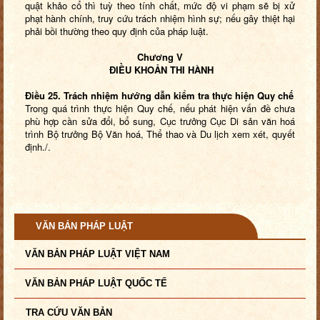
quật khảo cổ thì tuỳ theo tính chất, mức độ vi phạm sẽ bị xử
phạt hành chính, truy cứu trách nhiệm hình sự; nếu gây thiệt hại
phải bồi thường theo quy định của pháp luật.
Chương V
ĐIỀU KHOẢN THI HÀNH
Điều 25. Trách nhiệm hướng dẫn kiểm tra thực hiện Quy chế
Trong quá trình thực hiện Quy chế, nếu phát hiện vấn đề chưa
phù hợp cần sửa đổi, bổ sung, Cục trưởng Cục Di sản văn hoá
trình Bộ trưởng Bộ Văn hoá, Thể thao và Du lịch xem xét, quyết
định./.
VĂN BẢN PHÁP LUẬT
VĂN BẢN PHÁP LUẬT VIỆT NAM
VĂN BẢN PHÁP LUẬT QUỐC TẾ
TRA CỨU VĂN BẢN