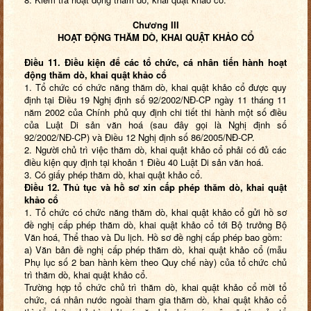
Chương III
HOẠT ĐỘNG THĂM DÒ, KHAI QUẬT KHẢO CỔ
Điều 11. Điều kiện để các tổ chức, cá nhân tiến hành hoạt
động thăm dò, khai quật khảo cổ
1. Tổ chức có chức năng thăm dò, khai quật khảo cổ được quy
định tại Điều 19 Nghị định số 92/2002/NĐ-CP ngày 11 tháng 11
năm 2002 của Chính phủ quy định chi tiết thi hành một số điều
của Luật Di sản văn hoá (sau đây gọi là Nghị định số
92/2002/NĐ-CP) và Điều 12 Nghị định số 86/2005/NĐ-CP.
2. Người chủ trì việc thăm dò, khai quật khảo cổ phải có đủ các
điều kiện quy định tại khoản 1 Điều 40 Luật Di sản văn hoá.
3. Có giấy phép thăm dò, khai quật khảo cổ.
Điều 12. Thủ tục và hồ sơ xin cấp phép thăm dò, khai quật
khảo cổ
1. Tổ chức có chức năng thăm dò, khai quật khảo cổ gửi hồ sơ
đề nghị cấp phép thăm dò, khai quật khảo cổ tới Bộ trưởng Bộ
Văn hoá, Thể thao và Du lịch. Hồ sơ đề nghị cấp phép bao gồm:
a) Văn bản đề nghị cấp phép thăm dò, khai quật khảo cổ (mẫu
Phụ lục số 2 ban hành kèm theo Quy chế này) của tổ chức chủ
trì thăm dò, khai quật khảo cổ.
Trường hợp tổ chức chủ trì thăm dò, khai quật khảo cổ mời tổ
chức, cá nhân nước ngoài tham gia thăm dò, khai quật khảo cổ