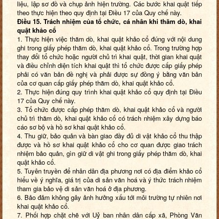
liệu, lập sơ đồ và chụp ảnh hiện trường. Các bước khai quật tiếp
theo thực hiện theo quy định tại Điều 17 của Quy chế này.
Điều 15. Trách nhiệm của tổ chức, cá nhân khi thăm dò, khai
quật khảo cổ
1. Thực hiện việc thăm dò, khai quật khảo cổ đúng với nội dung
ghi trong giấy phép thăm dò, khai quật khảo cổ. Trong trường hợp
thay đổi tổ chức hoặc người chủ trì khai quật, thời gian khai quật
và điều chỉnh diện tích khai quật thì tổ chức được cấp giấy phép
phải có văn bản đề nghị và phải được sự đồng ý bằng văn bản
của cơ quan cấp giấy phép thăm dò, khai quật khảo cổ.
2. Thực hiện đúng quy trình khai quật khảo cổ quy định tại Điều
17 của Quy chế này.
3. Tổ chức được cấp phép thăm dò, khai quật khảo cổ và người
chủ trì thăm dò, khai quật khảo cổ có trách nhiệm xây dựng báo
cáo sơ bộ và hồ sơ khai quật khảo cổ.
4. Thu giữ, bảo quản và bàn giao đầy đủ di vật khảo cổ thu thập
được và hồ sơ khai quật khảo cổ cho cơ quan được giao trách
nhiệm bảo quản, gìn giữ di vật ghi trong giấy phép thăm dò, khai
quật khảo cổ.
5. Tuyên truyền để nhân dân địa phương nơi có địa điểm khảo cổ
hiểu về ý nghĩa, giá trị của di sản văn hoá và ý thức trách nhiệm
tham gia bảo vệ di sản văn hoá ở địa phương.
6. Bảo đảm không gây ảnh hưởng xấu tới môi trường tự nhiên nơi
khai quật khảo cổ.
7. Phối hợp chặt chẽ với Uỷ ban nhân dân cấp xã, Phòng Văn