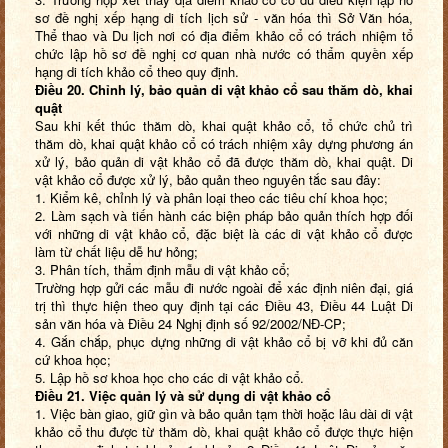
sơ đề nghị xếp hạng di tích lịch sử - văn hóa thì Sở Văn hóa,
Thể thao và Du lịch nơi có địa điểm khảo cổ có trách nhiệm tổ
chức lập hồ sơ đề nghị cơ quan nhà nước có thẩm quyền xếp
hạng di tích khảo cổ theo quy định.
Điều 20. Chỉnh lý, bảo quản di vật khảo cổ sau thăm dò, khai
quật
Sau khi kết thúc thăm dò, khai quật khảo cổ, tổ chức chủ trì
thăm dò, khai quật khảo cổ có trách nhiệm xây dựng phương án
xử lý, bảo quản di vật khảo cổ đã được thăm dò, khai quật. Di
vật khảo cổ được xử lý, bảo quản theo nguyên tắc sau đây:
1. Kiểm kê, chỉnh lý và phân loại theo các tiêu chí khoa học;
2. Làm sạch và tiến hành các biện pháp bảo quản thích hợp đối
với những di vật khảo cổ, đặc biệt là các di vật khảo cổ được
làm từ chất liệu dễ hư hỏng;
3. Phân tích, thẩm định mẫu di vật khảo cổ;
Trường hợp gửi các mẫu đi nước ngoài để xác định niên đại, giá
trị thì thực hiện theo quy định tại các Điều 43, Điều 44 Luật Di
sản văn hóa và Điều 24 Nghị định số 92/2002/NĐ-CP;
4. Gắn chắp, phục dựng những di vật khảo cổ bị vỡ khi đủ căn
cứ khoa học;
5. Lập hồ sơ khoa học cho các di vật khảo cổ.
Điều 21. Việc quản lý và sử dụng di vật khảo cổ
1. Việc bàn giao, giữ gìn và bảo quản tạm thời hoặc lâu dài di vật
khảo cổ thu được từ thăm dò, khai quật khảo cổ được thực hiện