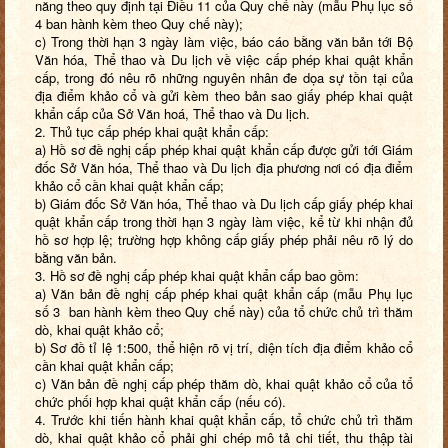
năng theo quy định tại Điều 11 của Quy chế này (mẫu Phụ lục số
4 ban hành kèm theo Quy chế này);
c) Trong thời hạn 3 ngày làm việc, báo cáo bằng văn bản tới Bộ
Văn hóa, Thể thao và Du lịch về việc cấp phép khai quật khẩn
cấp, trong đó nêu rõ những nguyên nhân đe dọa sự tồn tại của
địa điểm khảo cổ và gửi kèm theo bản sao giấy phép khai quật
khẩn cấp của Sở Văn hoá, Thể thao và Du lịch.
2. Thủ tục cấp phép khai quật khẩn cấp:
a) Hồ sơ đề nghị cấp phép khai quật khẩn cấp được gửi tới Giám
đốc Sở Văn hóa, Thể thao và Du lịch địa phương nơi có địa điểm
khảo cổ cần khai quật khẩn cấp;
b) Giám đốc Sở Văn hóa, Thể thao và Du lịch cấp giấy phép khai
quật khẩn cấp trong thời hạn 3 ngày làm việc, kể từ khi nhận đủ
hồ sơ hợp lệ; trường hợp không cấp giấy phép phải nêu rõ lý do
bằng văn bản.
3. Hồ sơ đề nghị cấp phép khai quật khẩn cấp bao gồm:
a) Văn bản đề nghị cấp phép khai quật khẩn cấp (mẫu Phụ lục
số 3 ban hành kèm theo Quy chế này) của tổ chức chủ trì thăm
dò, khai quật khảo cổ;
b) Sơ đồ tỉ lệ 1:500, thể hiện rõ vị trí, diện tích địa điểm khảo cổ
cần khai quật khẩn cấp;
c) Văn bản đề nghị cấp phép thăm dò, khai quật khảo cổ của tổ
chức phối hợp khai quật khẩn cấp (nếu có).
4. Trước khi tiến hành khai quật khẩn cấp, tổ chức chủ trì thăm
dò, khai quật khảo cổ phải ghi chép mô tả chi tiết, thu thập tài