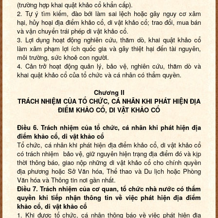
(trường hợp khai quật khảo cổ khẩn cấp).
2. Tự ý tìm kiếm, đào bới làm sai lệch hoặc gây nguy cơ xâm
hại, hủy hoại địa điểm khảo cổ, di vật khảo cổ; trao đổi, mua bán
và vận chuyển trái phép di vật khảo cổ.
3. Lợi dụng hoạt động nghiên cứu, thăm dò, khai quật khảo cổ
làm xâm phạm lợi ích quốc gia và gây thiệt hại đến tài nguyên,
môi trường, sức khoẻ con người.
4. Cản trở hoạt động quản lý, bảo vệ, nghiên cứu, thăm dò và
khai quật khảo cổ của tổ chức và cá nhân có thẩm quyền.
Chương II
TRÁCH NHIỆM CỦA TỔ CHỨC, CÁ NHÂN KHI PHÁT HIỆN ĐỊA
ĐIỂM KHẢO CỔ, DI VẬT KHẢO CỔ
Điều 6. Trách nhiệm của tổ chức, cá nhân khi phát hiện địa
điểm khảo cổ, di vật khảo cổ
Tổ chức, cá nhân khi phát hiện địa điểm khảo cổ, di vật khảo cổ
có trách nhiệm bảo vệ, giữ nguyên hiện trạng địa điểm đó và kịp
thời thông báo, giao nộp những di vật khảo cổ cho chính quyền
địa phương hoặc Sở Văn hóa, Thể thao và Du lịch hoặc Phòng
Văn hóa và Thông tin nơi gần nhất.
Điều 7. Trách nhiệm của cơ quan, tổ chức nhà nước có thẩm
quyền khi tiếp nhận thông tin về việc phát hiện địa điểm
khảo cổ, di vật khảo cổ
1. Khi được tổ chức, cá nhân thông báo về việc phát hiện địa