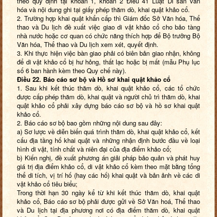
theo quy định tại khoản 1, khoản 2 Điều 41 Luật Di sản văn
hóa và nội dung ghi tại giấy phép thăm dò, khai quật khảo cổ.
2. Trường hợp khai quật khẩn cấp thì Giám đốc Sở Văn hóa, Thể
thao và Du lịch đề xuất việc giao di vật khảo cổ cho bảo tàng
nhà nước hoặc cơ quan có chức năng thích hợp để Bộ trưởng Bộ
Văn hóa, Thể thao và Du lịch xem xét, quyết định.
3. Khi thực hiện việc bàn giao phải có biên bản giao nhận, không
để di vật khảo cổ bị hư hỏng, thất lạc hoặc bị mất (mẫu Phụ lục
số 6 ban hành kèm theo Quy chế này).
Điều 22. Báo cáo sơ bộ và Hồ sơ khai quật khảo cổ
1. Sau khi kết thúc thăm dò, khai quật khảo cổ, các tổ chức
được cấp phép thăm dò, khai quật và người chủ trì thăm dò, khai
quật khảo cổ phải xây dựng báo cáo sơ bộ và hồ sơ khai quật
khảo cổ.
2. Báo cáo sơ bộ bao gồm những nội dung sau đây:
a) Sơ lược về diễn biến quá trình thăm dò, khai quật khảo cổ, kết
cấu địa tầng hố khai quật và những nhận định bước đầu về loại
hình di vật, tính chất và niên đại của địa điểm khảo cổ;
b) Kiến nghị, đề xuất phương án giải pháp bảo quản và phát huy
giá trị địa điểm khảo cổ, di vật khảo cổ kèm theo mặt bằng tổng
thể di tích, vị trí hố (hay các hố) khai quật và bản ảnh về các di
vật khảo cổ tiêu biểu;
Trong thời hạn 30 ngày kể từ khi kết thúc thăm dò, khai quật
khảo cổ, Báo cáo sơ bộ phải được gửi về Sở Văn hoá, Thể thao
và Du lịch tại địa phương nơi có địa điểm thăm dò, khai quật