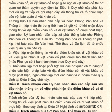
điểm khảo cổ, di vật khảo cổ hoặc giao nộp di vật khảo cổ thì cơ
quan có thẩm quyền quy định tại Điều 6 Quy chế này phải kịp
thời cử người tiếp và ghi nhận đầy đủ thông tin và tổ chức việc
bảo vệ, bảo quản di vật khảo cổ.
Trường hợp Uỷ ban nhân dân cấp xã hoặc Phòng Văn hóa và
Thông tin tiếp nhận thì trong thời hạn 24 giờ kể từ khi nhận được
thông tin về địa điểm khảo cổ và di vật khảo cổ được phát hiện,
giao nộp, Uỷ ban nhân dân cấp xã phải thông báo cho Phòng
Văn hoá và Thông tin. Sau đó, Phòng Văn hoá và Thông tin phải
kịp thời báo cáo Sở Văn hoá, Thể thao và Du lịch để tổ chức
việc quản lý và bảo vệ.
2. Việc tiếp nhận thông tin về địa điểm khảo cổ, di vật khảo cổ
và việc giao nhận di vật khảo cổ phải được lập thành văn bản
(mẫu Phụ lục số 1 ban hành kèm theo Quy chế này).
3. Triển khai kịp thời hoặc phối hợp với các cơ quan chức năng tổ
chức các biện pháp bảo vệ địa điểm khảo cổ, di vật khảo cổ
được phát hiện, ngăn chặn kịp thời các hành vi vi phạm theo quy
định tại Điều 5 Quy chế này.
Điều 8. Trách nhiệm của Uỷ ban nhân dân các cấp sau khi
tiếp nhận thông tin về việc phát hiện địa điểm khảo cổ và di
vật khảo cổ
Trách nhiệm của Uỷ ban nhân dân các cấp sau khi tiếp nhận
thông tin về việc phát hiện địa điểm khảo cổ và di vật khảo cổ
thực hiện theo quy định tại Điều 27 Nghị định số 86/2005/NĐ-CP.
Điều 9. Trách nhiệm của Sở Văn hoá, Thể thao và Du lịch