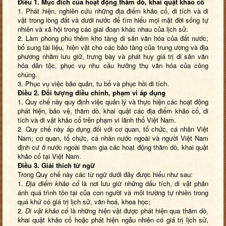
Điều 1. Mục đích của hoạt động thăm dò, khai quật khảo cổ
1. Phát hiện, nghiên cứu những địa điểm khảo cổ, di tích và di
vật trong lòng đất và dưới nước để tìm hiểu mọi mặt đời sống tự
nhiên và xã hội trong các giai đoạn khác nhau của lịch sử.
2. Làm phong phú thêm kho tàng di sản văn hóa của đất nước;
bổ sung tài liệu, hiện vật cho các bảo tàng của trung ương và địa
phương nhằm lưu giữ, trưng bày và phát huy giá trị di sản văn
hóa dân tộc, phục vụ nhu cầu hưởng thụ văn hóa của công
chúng.
3. Phục vụ việc bảo quản, tu bổ và phục hồi di tích.
Điều 2. Đối tượng điều chỉnh, phạm vi áp dụng
1. Quy chế này quy định việc quản lý và thực hiện các hoạt động
phát hiện, bảo vệ, thăm dò, khai quật các địa điểm khảo cổ, di
tích và di vật khảo cổ trên phạm vi lãnh thổ Việt Nam.
2. Quy chế này áp dụng đối với cơ quan, tổ chức, cá nhân Việt
Nam; cơ quan, tổ chức, cá nhân nước ngoài và người Việt Nam
định cư ở nước ngoài tham gia các hoạt động thăm dò, khai quật
khảo cổ tại Việt Nam.
Điều 3. Giải thích từ ngữ
Trong Quy chế này các từ ngữ dưới đây được hiểu như sau:
1.
Địa điểm khảo cổ
là nơi lưu giữ những dấu tích, di vật phản
ánh quá trình tồn tại của con người và môi trường tự nhiên trong
quá khứ có giá trị lịch sử, văn hoá, khoa học;
2.
Di vật khảo cổ
là những hiện vật được phát hiện qua thăm dò,
khai quật khảo cổ hoặc phát hiện ngẫu nhiên có giá trị lịch sử,