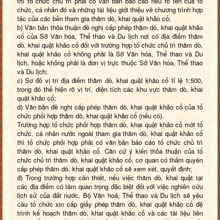
thì tổ chức chủ trì phải có văn bản báo cáo nêu rõ tên của tổ
chức, cá nhân đó và những tài liệu giới thiệu về chương trình hợp
tác của các bên tham gia thăm dò, khai quật khảo cổ;
b) Văn bản thỏa thuận đề nghị cấp phép thăm dò, khai quật khảo
cổ của Sở Văn hóa, Thể thao và Du lịch nơi có địa điểm thăm
dò, khai quật khảo cổ đối với trường hợp tổ chức chủ trì thăm dò,
khai quật khảo cổ không phải là Sở Văn hóa, Thể thao và Du
lịch, hoặc không phải là đơn vị trực thuộc Sở Văn hóa, Thể thao
và Du lịch;
c) Sơ đồ vị trí địa điểm thăm dò, khai quật khảo cổ tỉ lệ 1:500,
trong đó thể hiện rõ vị trí, diện tích các khu vực thăm dò, khai
quật khảo cổ;
d) Văn bản đề nghị cấp phép thăm dò, khai quật khảo cổ của tổ
chức phối hợp thăm dò, khai quật khảo cổ (nếu có).
Trường hợp tổ chức phối hợp thăm dò, khai quật khảo cổ mời tổ
chức, cá nhân nước ngoài tham gia thăm dò, khai quật khảo cổ
thì tổ chức phối hợp phải có văn bản báo cáo tổ chức chủ trì
thăm dò, khai quật khảo cổ. Căn cứ ý kiến thỏa thuận của tổ
chức chủ trì thăm dò, khai quật khảo cổ, cơ quan có thẩm quyền
cấp phép thăm dò, khai quật khảo cổ sẽ xem xét, quyết định;
đ) Trong trường hợp cần thiết, nếu việc thăm dò, khai quật tại
các địa điểm có tầm quan trọng đặc biệt đối với việc nghiên cứu
lịch sử của đất nước, Bộ Văn hoá, Thể thao và Du lịch sẽ yêu
cầu tổ chức xin cấp giấy phép thăm dò, khai quật khảo cổ đệ
trình kế hoạch thăm dò, khai quật khảo cổ và các tài liệu liên