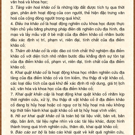
văn hoá và khoa học;
3.
Tầng văn hoá khảo cổ
là những lớp đất được tích tụ qua thời
gian, phản ánh hoạt động của con người, thể hiện đặc trưng văn
hoá của cộng đồng người trong quá khứ;
4.
Điều tra khảo cổ
là hoạt động nghiên cứu khoa học được thực
hiện chủ yếu bằng phương pháp điền dã nghiên cứu địa hình, địa
mạo và lấy mẫu vật ở bề mặt của địa điểm khảo cổ nhằm bước
đầu xác định vị trí, phạm vi, niên đại, tính chất của địa điểm
khảo cổ;
5.
Thăm dò khảo cổ
là việc đào có tính chất thử nghiệm địa điểm
khảo cổ với diện tích nhỏ nhằm bước đầu khẳng định sự tồn tại
của địa điểm khảo cổ, phạm vi, niên đại, tính chất của địa điểm
khảo cổ;
6.
Khai quật khảo cổ
là hoạt động khoa học nhằm nghiên cứu địa
tầng của địa điểm khảo cổ và tìm kiếm, thu thập di vật khảo cổ,
các loại dấu tích của quá khứ để xác định rõ nội dung, giá trị lịch
sử, văn hóa và khoa học của địa điểm khảo cổ;
7.
Khai quật khẩn cấp
là hoạt động khai quật khảo cổ nhằm kịp
thời nghiên cứu, xử lý, thu thập di vật khảo cổ ở địa điểm khảo
cổ đang bị hủy hoại hoặc có nguy cơ bị hủy hoại mà nếu không
kịp thời tiến hành khai quật khảo cổ sẽ bị hủy hoại vĩnh viễn;
8.
Hồ sơ khai quật khảo cổ
là toàn bộ tài liệu viết, bản vẽ, bản
dập, bản ảnh, tài liệu nghe nhìn và các tài liệu khác, được hình
thành trong quá trình nghiên cứu, thăm dò, khai quật khảo cổ;
9.
Báo cáo sơ bộ
là báo cáo khái quát về kết quả nghiên cứu,