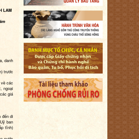
H LAM
năm
óa, danh
h) trước
h về các
t, ngoại
các giá
 đến di
 Uỷ ban
p tỉnh)
ân nước