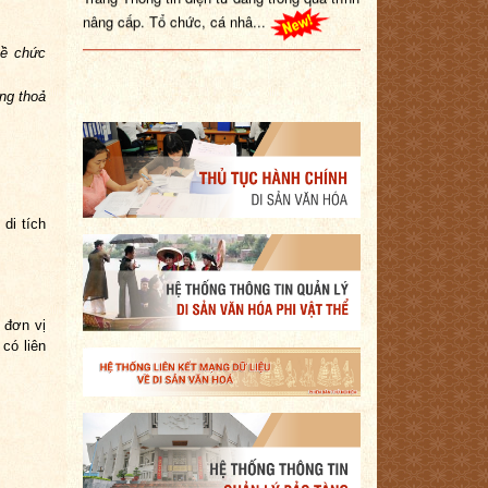
về chức
ng thoả
di tích
 đơn vị
có liên