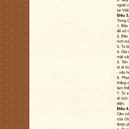
ngoài 
tại Việ
Điều 3
Trong 
1. Bảo 
để sử d
2. Bảo
tích mà
3. Tu b
4.
Gia 
mặt cấ
5.
Tôn 
trị di 
- văn h
6.
Phục
thắng c
lam th
7.
Tu s
di tích
diện.
Điều 4
Căn cứ
của Chí
được p