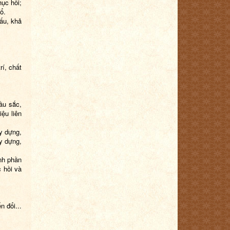
hục hồi;
ổ.
cấu, khả
rí, chất
mầu sắc,
iệu liên
ây dựng,
y dựng,
nh phần
c hồi và
n đổi...