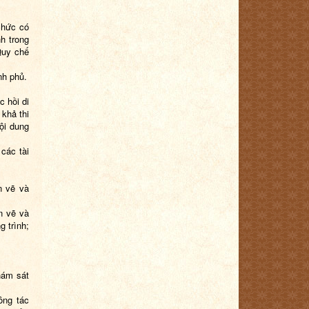
chức có
h trong
Quy chế
nh phủ.
c hồi di
 khả thi
ội dung
 các tài
ản vẽ và
ản vẽ và
g trình;
hám sát
ông tác