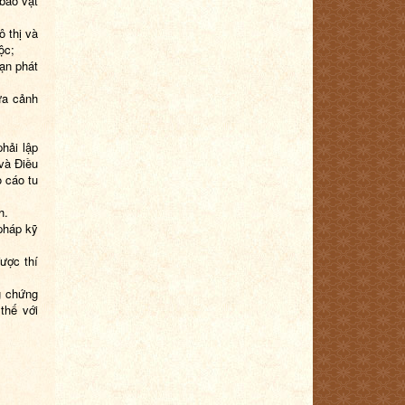
 bảo vật
ô thị và
ộc;
oạn phát
ữa cảnh
phải lập
 và Điều
o cáo tu
h.
 pháp kỹ
ược thí
g chứng
thế với