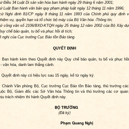
cứ Điều 34 Luật Di sản văn hóa ban hành ngày 29 tháng 6 năm 2001;
cứ Luật Ban hành văn bản quy phạm pháp luật ngày 12 tháng 11 năm 1996;
cứ Nghị định 81/CP ngày 8 tháng 11 năm 1993 của Chính phủ quy định 
nhiệm vụ, quyền hạn và tổ chức bộ máy của Bộ Văn hóa -Thông tin;
cứ công văn số 2106/BXD-KTQH ngày 25 tháng 12 năm 2002 của Bộ Xây dự
uy chế bảo quản, tu bổ và phục hồi di tích;
đề nghị của Cục trưởng Cục Bảo tồn Bảo tàng.
QUYẾT ĐỊNH
: Ban hành kèm theo Quyết định này Quy chế bảo quản, tu bổ và phục hồi 
 - văn hóa, danh lam thắng cảnh.
: Quyết định này có hiệu lực sau 15 ngày, kể từ ngày ký.
: Chánh Văn phòng Bộ, Cục trưởng Cục Bảo tồn Bảo tàng, thủ trưởng các
huộc Bộ, Giám đốc các Sở Văn hóa Thông tin và thủ trưởng các cơ quan 
ịu trách nhiệm thi hành Quyết định này.
BỘ TRƯỞNG
(Đã ký)
hạm Quang Nghị