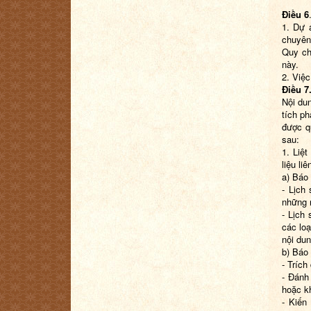
Điều 6
1. Dự 
chuyên
Quy ch
này.
2. Việc
Điều 7
Nội dun
tích ph
được q
sau:
1. Liệt
liệu li
a) Báo 
- Lịch 
những m
- Lịch 
các loạ
nội dun
b) Báo
- Trích
- Đánh
hoặc k
- Kiến