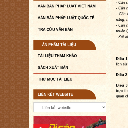
- Căn 
VĂN BẢN PHÁP LUẬT VIỆT NAM
- Căn 
- Căn 
VĂN BẢN PHÁP LUẬT QUỐC TẾ
năng, 
- Căn 
TRA CỨU VĂN BẢN
thuận Q
- Xét 
ẤN PHẨM TÀI LIỆU
TÀI LIỆU THAM KHẢO
Điều 1
lịch sử
SÁCH XUẤT BẢN
Điều 2
THƯ MỤC TÀI LIỆU
Điều 3
trực t
LIÊN KẾT WEBSITE
quan ch
P