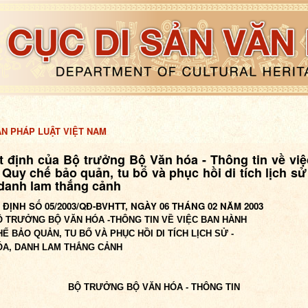
ẢN PHÁP LUẬT VIỆT NAM
 định của Bộ trưởng Bộ Văn hóa - Thông tin về vi
Quy chế bảo quản, tu bổ và phục hồi di tích lịch sử
 danh lam thắng cảnh
ĐỊNH SỐ 05/2003/QĐ-BVHTT, NGÀY 06 THÁNG 02 NĂM 2003
Ộ TRƯỞNG BỘ VĂN HÓA -THÔNG TIN VỀ VIỆC BAN HÀNH
Ế BẢO QUẢN, TU BỔ VÀ PHỤC HỒI DI TÍCH LỊCH SỬ -
ÓA, DANH LAM THẮNG CẢNH
BỘ TRƯỞNG BỘ VĂN HÓA - THÔNG TIN