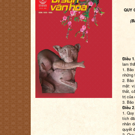
QUY C
(B
Điều 1
lam th
1. Bảo 
những t
2. Bảo 
mặt: vị
thất, 
trị của 
3. Bảo 
Điều 2
1. Quy
tích đ
nhân d
quyết đ
2. Quy