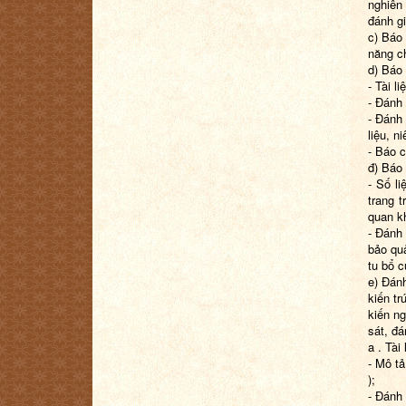
nghiên 
đánh gi
c) Báo 
năng ch
d) Báo 
- Tài l
- Đánh 
- Đánh 
liệu, ni
- Báo c
đ) Báo 
- Số li
trang t
quan k
- Đánh 
bảo qu
tu bổ c
e) Đán
kiến tr
kiến ng
sát, đá
a . Tài
- Mô tả
);
- Đánh 