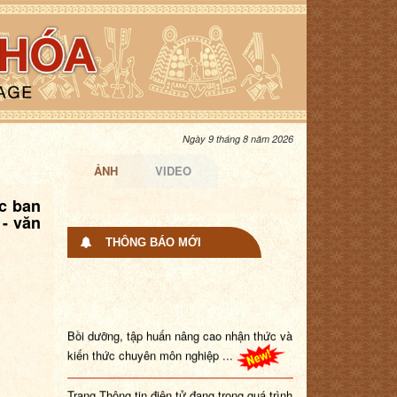
Ngày 9 tháng 8 năm 2026
ẢNH
VIDEO
ệc ban
 - văn
THÔNG BÁO MỚI
Bồi dưỡng, tập huấn nâng cao nhận thức và
kiến thức chuyên môn nghiệp ...
Trang Thông tin điện tử đang trong quá trình
nâng cấp. Tổ chức, cá nhâ...