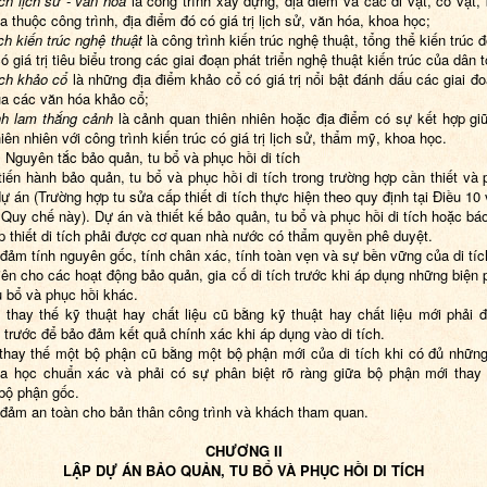
ích lịch sử - văn hóa
là công trình xây dựng, địa điểm và các di vật, cổ vật,
a thuộc công trình, địa điểm đó có giá trị lịch sử, văn hóa, khoa học;
ích kiến trúc nghệ thuật
là công trình kiến trúc nghệ thuật, tổng thể kiến trúc đ
có giá trị tiêu biểu trong các giai đoạn phát triển nghệ thuật kiến trúc của dân t
ích khảo cổ
là những địa điểm khảo cổ có giá trị nổi bật đánh dấu các giai đ
ủa các văn hóa khảo cổ;
h lam thắng cảnh
là cảnh quan thiên nhiên hoặc địa điểm có sự kết hợp gi
iên nhiên với công trình kiến trúc có giá trị lịch sử, thẩm mỹ, khoa học.
.
Nguyên tắc bảo quản, tu bổ và phục hồi di tích
tiến hành bảo quản, tu bổ và phục hồi di tích trong trường hợp cần thiết và 
ự án (Trường hợp tu sửa cấp thiết di tích thực hiện theo quy định tại Điều 10
Quy chế này). Dự án và thiết kế bảo quản, tu bổ và phục hồi di tích hoặc bá
 thiết di tích phải được cơ quan nhà nước có thẩm quyền phê duyệt.
đảm tính nguyên gốc, tính chân xác, tính toàn vẹn và sự bền vững của di tíc
iên cho các hoạt động bảo quản, gia cố di tích trước khi áp dụng những biện
u bổ và phục hồi khác.
c thay thế kỹ thuật hay chất liệu cũ bằng kỹ thuật hay chất liệu mới phải đ
trước để bảo đảm kết quả chính xác khi áp dụng vào di tích.
 thay thế một bộ phận cũ bằng một bộ phận mới của di tích khi có đủ nhữn
a học chuẩn xác và phải có sự phân biệt rõ ràng giữa bộ phận mới thay 
bộ phận gốc.
 đảm an toàn cho bản thân công trình và khách tham quan.
CHƯƠNG II
LẬP DỰ ÁN BẢO QUẢN, TU BỔ VÀ PHỤC HỒI DI TÍCH