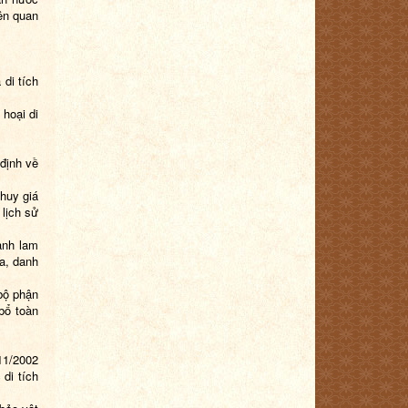
ên quan
 di tích
hoại di
 định về
huy giá
 lịch sử
anh lam
óa, danh
bộ phận
 bổ toàn
11/2002
 di tích