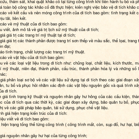
cứu, thám sát, khai quật khảo cổ tại từng công trình khi tiến hành tu bổ và p
á toàn bộ công tác khảo cổ đã thực hiện; kiến nghị việc bảo vệ di tích khảo c
cáo về kết cấu và nền móng công trình của di tích bao gồm: tình trạng kết 
ịu tải, liên kết.
cáo về mỹ thuật của di tích bao gồm:
iệu viết, ảnh mô tả về giá trị lịch sử mỹ thuật của di tích;
giá giá trị các trang trí mỹ thuật tại di tích;
giá giá trị các thành phần được trang trí sơn thếp về mầu sắc, thể lọai, trang t
ên đại;
áo tình trạng, chất lượng các trang trí mỹ thuật.
cáo về vật liệu của di tích bao gồm:
ệu về các loại vật liệu trong di tích như: chủng loại, chất liệu, kích thước, 
rí mỹ thuật, niên đại, thành phần, cấu trúc, thành phần hóa lý và những số l
hác;
giá phân loại sơ bộ về các vật liệu sử dụng tại di tích theo các giai đoạn x
ản, tu bổ và phục hồi nhằm xác định các vật liệu nguyên gốc và quá trình xâ
ủa di tích.
h giá tình trạng kỹ thuật và nguyên nhân gây hư hỏng của các cấu kiện, thà
úc của di tích qua các thời kỳ, các giai đoạn xây dựng, bảo quản tu bổ, phụ
hị về các giải pháp bảo quản, tái sử dụng, phục chế vật liệu.
nh giá hiện trạng kiến trúc của di tích:
 liệu viết về di tích bao gồm:
 hiện trạng tổng thể từng công trình ( công trình mất, còn, sụp đổ, hư hại, biế
giá nguyên nhân gây hư hại của từng công trình;