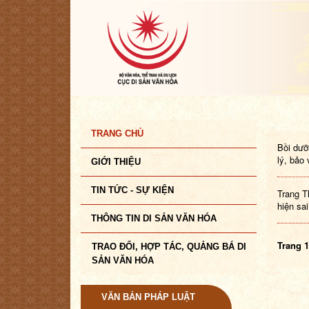
TRANG CHỦ
Bồi dưỡ
lý, bảo
GIỚI THIỆU
TIN TỨC - SỰ KIỆN
Trang T
hiện sa
THÔNG TIN DI SẢN VĂN HÓA
Trang 1
TRAO ĐỔI, HỢP TÁC, QUẢNG BÁ DI
SẢN VĂN HÓA
VĂN BẢN PHÁP LUẬT