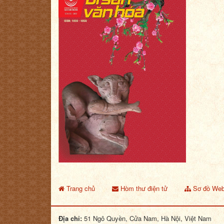
Trang chủ
Hòm thư điện tử
Sơ đồ Web
Địa chỉ:
51 Ngô Quyền, Cửa Nam, Hà Nội, Việt Nam