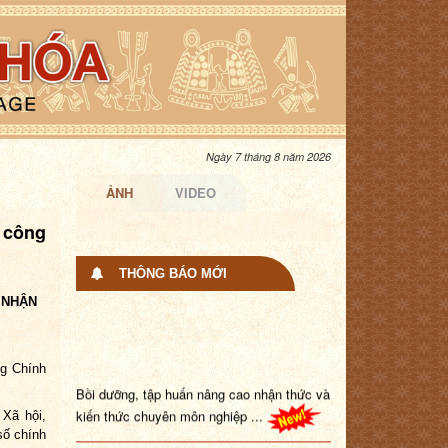
Ngày 7 tháng 8 năm 2026
ẢNH
VIDEO
 công
THÔNG BÁO MỚI
G NHẬN
ng Chính
Bồi dưỡng, tập huấn nâng cao nhận thức và
kiến thức chuyên môn nghiệp ...
 Xã hội,
số chính
Trang Thông tin điện tử đang trong quá trình