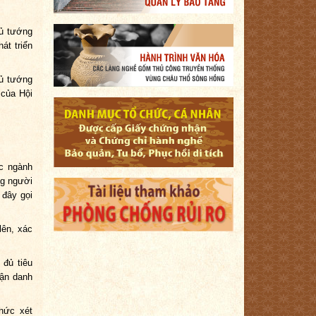
hủ tướng
át triển
hủ tướng
 của Hội
ác ngành
ng người
 đây gọi
lên, xác
 đủ tiêu
hận danh
hức xét