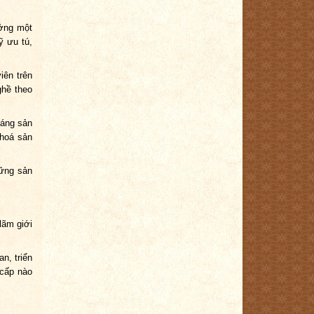
ưởng một
ỹ ưu tú,
iên trên
ghề theo
dáng sản
 hoá sản
hững sản
lãm giới
n, triển
 cấp nào