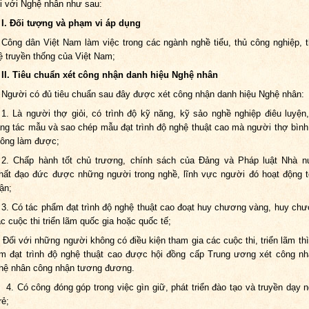
i với Nghệ nhân như sau:
I. Đối tượng và phạm vi áp dụng
Công dân Việt Nam làm việc trong các ngành nghề tiểu, thủ công nghiệp, 
 truyền thống của Việt Nam;
II. Tiêu chuẩn xét công nhận danh hiệu Nghệ nhân
Người có đủ tiêu chuẩn sau đây được xét công nhận danh hiệu Nghệ nhân:
1. Là người thợ giỏi, có trình độ kỹ năng, kỹ sảo nghề nghiệp điêu luyện
ng tác mẫu và sao chép mẫu đạt trình độ nghệ thuật cao mà người thợ bìn
hông làm được;
2. Chấp hành tốt chủ trương, chính sách của Đảng và Pháp luật Nhà n
ất đạo đức được những người trong nghề, lĩnh vực người đó hoạt động t
ận;
3. Có tác phẩm đạt trình độ nghệ thuật cao đoạt huy chương vàng, huy ch
ác cuộc thi triển lãm quốc gia hoặc quốc tế;
 những người không có điều kiện tham gia các cuộc thi, triển lãm thì
m đạt trình độ nghệ thuật cao được hội đồng cấp Trung ương xét công n
hệ nhân công nhận tương đương.
công đóng góp trong việc gìn giữ, phát triển đào tạo và truyền dạy n
rẻ;