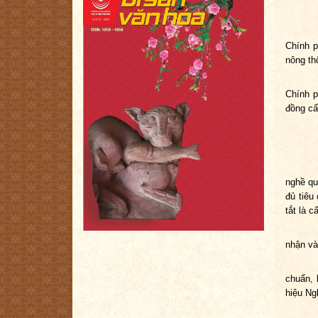
Chính p
nông th
Chính p
đồng cấ
nghề qu
đủ tiêu
tắt là c
nhận và
chuẩn, 
hiệu Ng