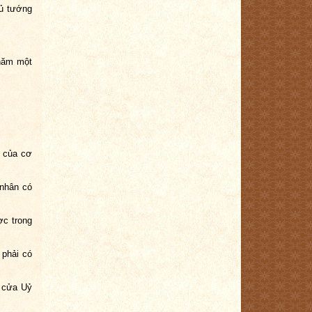
hủ tướng
năm một
n của cơ
 nhân có
c trong
 phải có
n cửa Uỷ