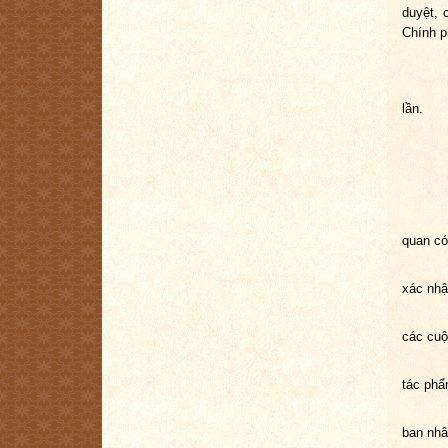
duyệt, 
Chính p
Thờ
lần.
quan có
xác nhậ
các cuộ
tác phẩ
ban nhâ