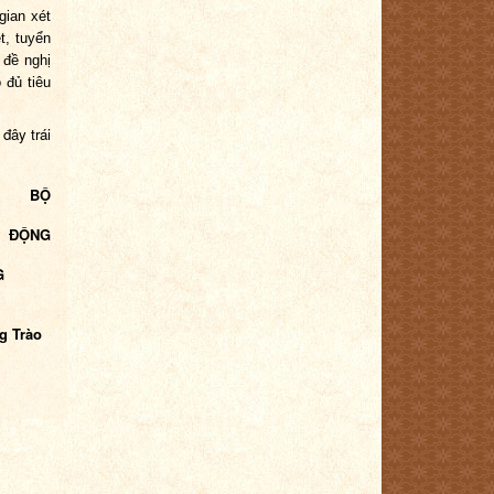
gian xét
t, tuyển
 đề nghị
 đủ tiêu
đây trái
. BỘ
ĐỘNG
G
g Trào