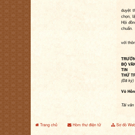
duyệt t
chọn, l
Hội đồn
chuẩn.
với thô
TRƯỞ
BỘ VĂ
TIN
THỨ T
(Đã ký)
Võ Hồn
Tải văn
Trang chủ
Hòm thư điện tử
Sơ đồ Web