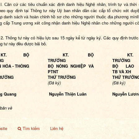
l. Căn cứ các tiêu chuẩn xác định danh hiệu Nghệ nhân, trình tự và thời 
heo quy định tại Thông tư này Uỷ ban nhân dân các cấp tổ chức xét duyệ
ập danh sách và hoàn chỉnh hồ sơ cho những người thuộc địa phương mìnll
g cấp Trung ương xét công nhận danh hiệu Nghệ nhân cho những người có
2. Thông tư này có hiệu lực sau 15 ngày kể từ ngày ký. Các quy định trước 
ng tư này đều được bãi bỏ.
KT. BỘ
KT. BỘ
KT
NG
TRƯỞNG
TRƯỞNG
N HÓA - THÔNG
BỘ NÔNG NGHIỆP VÀ
BỘ LAO 
PTNT
TB VÀ XH
RƯỞNG
THỨ TRƯỞNG
THỨ TRƯỞN
(Đã ký)
(Đã ký)
g Quang
Nguyễn Thiện Luân
Nguyễn Lươn
 bản về
site
Tìm kiếm
Liên hệ