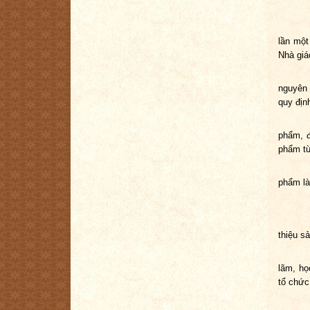
V. 
lần một
Nhà giáo
nguyên 
quy địn
phẩm, đ
phẩm từ
phẩm là
thiệu s
lãm, họ
tổ chức
VI. T