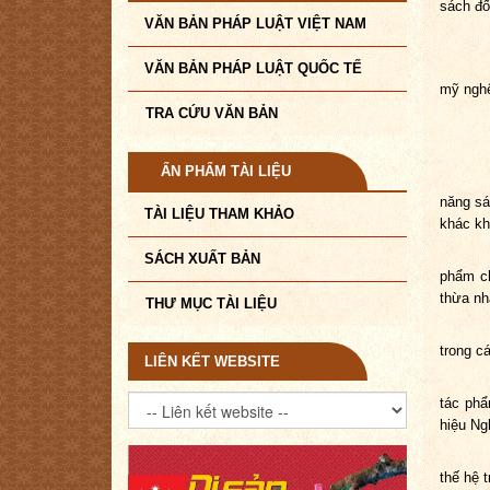
sách đố
VĂN BẢN PHÁP LUẬT VIỆT NAM
VĂN BẢN PHÁP LUẬT QUỐC TẾ
mỹ nghệ
TRA CỨU VĂN BẢN
ẤN PHẨM TÀI LIỆU
năng sá
TÀI LIỆU THAM KHẢO
khác k
SÁCH XUẤT BẢN
phẩm ch
thừa nh
THƯ MỤC TÀI LIỆU
trong c
LIÊN KẾT WEBSITE
Đối với
tác phẩ
hiệu Ng
4. Có 
thế hệ t