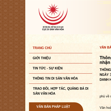
VĂN B
TRANG CHỦ
Thôn
GIỚI THIỆU
nhận 
TIN TỨC - SỰ KIỆN
THÔNG 
NGÀY 3
THÔNG TIN DI SẢN VĂN HÓA
DANH 
TRAO ĐỔI, HỢP TÁC, QUẢNG BÁ DI
SẢN VĂN HÓA
phủ về 
VĂN BẢN PHÁP LUẬT
Văn hoá