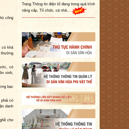
nâng cấp. Tổ chức, cá nhâ...
thủ công
, có khả
h thường
ước, có
ôn vinh,
ương bạc
 phải có
hận danh
ghề cho