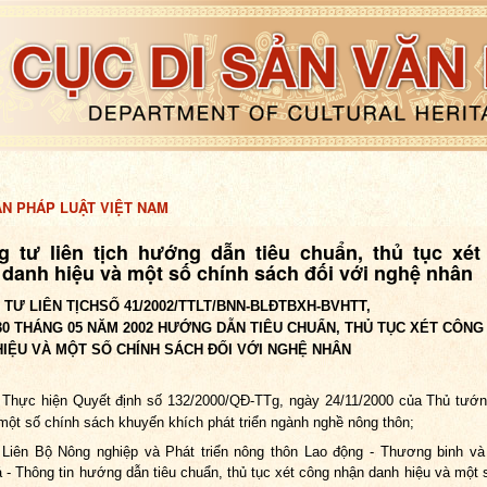
ẢN PHÁP LUẬT VIỆT NAM
g tư liên tịch hướng dẫn tiêu chuẩn, thủ tục xét
danh hiệu và một số chính sách đối với nghệ nhân
TƯ LIÊN TỊCH
SỐ 41/2002/TTLT/BNN-BLĐTBXH-BVHTT,
0 THÁNG 05 NĂM 2002
HƯỚNG DẪN TIÊU CHU
Ẩ
N, THỦ TỤC XÉT CÔN
HIỆU VÀ MỘT SỐ CHÍNH SÁCH ĐỐI VỚI NGHỆ NHÂN
Thực hiện Quyết định số 132/2000/QĐ-TTg, ngày 24/11/2000 của Thủ tướ
một số chính sách khuyến khích phát triển ngành nghề nông thôn;
Liên Bộ Nông nghiệp và Phát triển nông thôn Lao động - Thương binh và
 - Thông tin hướng dẫn tiêu chuẩn, thủ tục xét công nhận danh
hiệu và một 