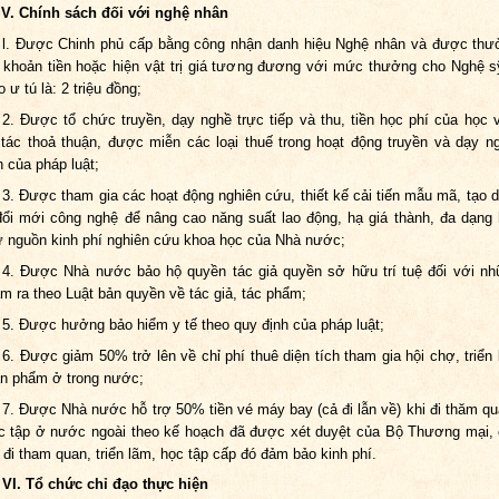
Chính sách đối với nghệ nhân
l. Được Chinh phủ cấp bằng công nhận danh hiệu Nghệ nhân và được th
 khoản tiền hoặc hiện vật trị giá tương đương với mức thưởng cho Nghệ s
 ư tú là: 2 triệu đồng;
2. Được tổ chức truyền, dạy nghề trực tiếp và thu, tiền học phí của học v
tác thoả thuận, được miễn các loại thuế trong hoạt động truyền và dạy n
h của pháp luật;
3. Được tham gia các hoạt động nghiên cứu, thiết kế cải tiến mẫu mã, tạo 
ổi mới công nghệ để nâng cao năng suất lao động, hạ giá thành, đa dạng
 nguồn kinh phí nghiên cứu khoa học của Nhà nước;
4. Được Nhà nước bảo hộ quyền tác giả quyền sở hữu trí tuệ đối với n
m ra theo Luật bản quyền về tác giả, tác phẩm;
5. Được hưởng bảo hiểm y tế theo quy định của pháp luật;
6. Được giảm 50% trở lên về chỉ phí thuê diện tích tham gia hội chợ, triển 
ản phẩm ở trong nước;
7. Được Nhà nước hỗ trợ 50% tiền vé máy bay (cả đi lẫn về) khi đi thăm qua
c tập ở nước ngoài theo kế hoạch đã được xét duyệt của Bộ Thương mại,
 đi tham quan, triển lãm, học tập cấp đó đảm bảo kinh phí.
ổ chức chỉ đạo thực hiện