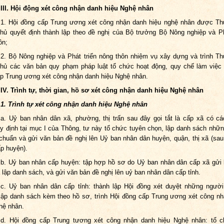
III. Hội động xét công nhận danh hiệu Nghệ nhân
1. Hội đồng cấp Trung ương xét công nhận danh hiệu nghệ nhân được T
hủ quyết định thành lập theo đề nghị của Bộ trưởng Bộ Nông nghiệp và Ph
ôn;
2. Bộ Nông nghiệp và Phát triển nông thôn nhiệm vụ xây dựng và trình T
hủ các văn bản quy phạm pháp luật tổ chức hoạt động, quy chế làm việc
p Trung ương xét công nhận danh hiệu Nghệ nhân.
IV. Trình tự, thời gian, hồ sơ xét công nhận danh hiệu Nghệ nhân
1. Trình tự xét công nhận danh hiệu Nghệ nhân
a. Uỷ ban nhân dân xã, phường, thị trấn sau đây gọi tắt là cấp xã có c
y định tại mục I của Thông, tư này tổ chức tuyên chọn, lập danh sách nhữ
 chuẩn và gửi văn bản đề nghị lên Uỷ ban nhân dân huyện, quận, thị xã (sau
ấp huyện).
b. Uỷ ban nhân cấp huyện: tập hợp hồ sơ do Uỷ ban nhân dân cấp xã gửi 
 lập danh sách, và gửi văn bản đề nghị lên uỷ ban nhân dân cấp tỉnh.
c. Uỷ ban nhân dân cấp tỉnh: thành lập Hội đồng xét duyệt những người
lập danh sách kèm theo hồ sơ, trình Hội đồng cấp Trung ương xét công n
hệ nhân.
d. Hội đồng cấp Trung tương xét công nhận danh hiệu Nghệ nhân: tổ c