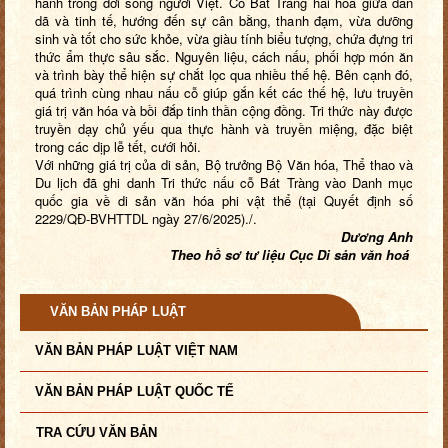
hành trong đời sống người Việt. Cỗ Bát Tràng hài hòa giữa dân
dã và tinh tế, hướng đến sự cân bằng, thanh đạm, vừa dưỡng
sinh và tốt cho sức khỏe, vừa giàu tính biểu tượng, chứa đựng tri
thức ẩm thực sâu sắc. Nguyên liệu, cách nấu, phối hợp món ăn
và trình bày thể hiện sự chắt lọc qua nhiều thế hệ. Bên cạnh đó,
quá trình cùng nhau nấu cỗ giúp gắn kết các thế hệ, lưu truyền
giá trị văn hóa và bồi đắp tinh thần cộng đồng. Tri thức này được
truyền dạy chủ yếu qua thực hành và truyền miệng, đặc biệt
trong các dịp lễ tết, cưới hỏi.
Với những giá trị của di sản, Bộ trưởng Bộ Văn hóa, Thể thao và
Du lịch đã ghi danh Tri thức nấu cỗ Bát Tràng vào Danh mục
quốc gia về di sản văn hóa phi vật thể (tại Quyết định số
2229/QĐ-BVHTTDL ngày 27/6/2025)./.
Dương Anh
Theo hồ sơ tư liệu Cục Di sản văn hoá
VĂN BẢN PHÁP LUẬT
VĂN BẢN PHÁP LUẬT VIỆT NAM
VĂN BẢN PHÁP LUẬT QUỐC TẾ
TRA CỨU VĂN BẢN