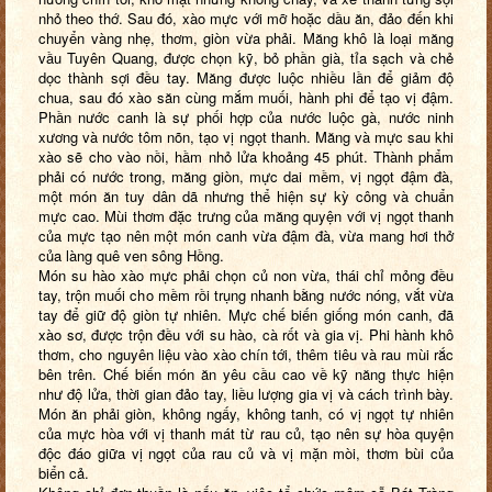
nhỏ theo thớ. Sau đó, xào mực với mỡ hoặc dầu ăn, đảo đến khi
chuyển vàng nhẹ, thơm, giòn vừa phải. Măng khô là loại măng
vầu Tuyên Quang, được chọn kỹ, bỏ phần già, tỉa sạch và chẻ
dọc thành sợi đều tay. Măng được luộc nhiều lần để giảm độ
chua, sau đó xào săn cùng mắm muối, hành phi để tạo vị đậm.
Phần nước canh là sự phối hợp của nước luộc gà, nước ninh
xương và nước tôm nõn, tạo vị ngọt thanh. Măng và mực sau khi
xào sẽ cho vào nồi, hầm nhỏ lửa khoảng 45 phút. Thành phẩm
phải có nước trong, măng giòn, mực dai mềm, vị ngọt đậm đà,
một món ăn tuy dân dã nhưng thể hiện sự kỳ công và chuẩn
mực cao. Mùi thơm đặc trưng của măng quyện với vị ngọt thanh
của mực tạo nên một món canh vừa đậm đà, vừa mang hơi thở
của làng quê ven sông Hồng.
Món su hào xào mực phải chọn củ non vừa, thái chỉ mỏng đều
tay, trộn muối cho mềm rồi trụng nhanh bằng nước nóng, vắt vừa
tay để giữ độ giòn tự nhiên. Mực chế biến giống món canh, đã
xào sơ, được trộn đều với su hào, cà rốt và gia vị. Phi hành khô
thơm, cho nguyên liệu vào xào chín tới, thêm tiêu và rau mùi rắc
bên trên. Chế biến món ăn yêu cầu cao về kỹ năng thực hiện
như độ lửa, thời gian đảo tay, liều lượng gia vị và cách trình bày.
Món ăn phải giòn, không ngấy, không tanh, có vị ngọt tự nhiên
của mực hòa với vị thanh mát từ rau củ, tạo nên sự hòa quyện
độc đáo giữa vị ngọt của rau củ và vị mặn mòi, thơm bùi của
biển cả.