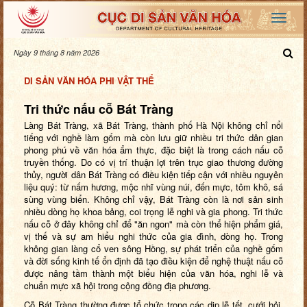
Ngày 9 tháng 8 năm 2026
DI SẢN VĂN HÓA PHI VẬT THỂ
Tri thức nấu cỗ Bát Tràng
Làng Bát Tràng, xã Bát Tràng, thành phố Hà Nội không chỉ nổi
tiếng với nghề làm gốm mà còn lưu giữ nhiều tri thức dân gian
phong phú về văn hóa ẩm thực, đặc biệt là trong cách nấu cỗ
truyền thống. Do có vị trí thuận lợi trên trục giao thương đường
thủy, người dân Bát Tràng có điều kiện tiếp cận với nhiều nguyên
liệu quý: từ nấm hương, mộc nhĩ vùng núi, đến mực, tôm khô, sá
sùng vùng biển. Không chỉ vậy, Bát Tràng còn là nơi sản sinh
nhiều dòng họ khoa bảng, coi trọng lễ nghi và gia phong. Tri thức
nấu cỗ ở đây không chỉ để "ăn ngon" mà còn thể hiện phẩm giá,
vị thế và sự am hiểu nghi thức của gia đình, dòng họ. Trong
không gian làng cổ ven sông Hồng, sự phát triển của nghề gốm
và đời sống kinh tế ổn định đã tạo điều kiện để nghệ thuật nấu cỗ
được nâng tầm thành một biểu hiện của văn hóa, nghi lễ và
chuẩn mực xã hội trong cộng đồng địa phương.
Cỗ Bát Tràng thường được tổ chức trong các dịp lễ tết, cưới hỏi,