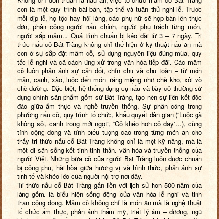
Không chỉ đơn thuần là nấu ăn, việc tổ chức mâm cỗ Bát Tràng
còn là một quy trình bài bản, tập thể và tuân thủ nghi lễ. Trước
mỗi dịp lễ, họ tộc hay hội làng, các phụ nữ sẽ họp bàn lên thực
đơn, phân công người nấu chính, người phụ trách từng món,
người sắp mâm... Quá trình chuẩn bị kéo dài từ 3 – 7 ngày. Tri
thức nấu cỗ Bát Tràng không chỉ thể hiện ở kỹ thuật nấu ăn mà
còn ở sự sắp đặt mâm cỗ, sử dụng nguyên liệu đúng mùa, quy
tắc lễ nghi và cả cách ứng xử trong văn hóa tiếp đãi. Các mâm
cỗ luôn phản ánh sự cân đối, chỉn chu và chu toàn – từ món
mặn, canh, xào, luộc đến món tráng miệng như chè kho, xôi vò
chè đường. Đặc biệt, hệ thống dụng cụ nấu và bày cỗ thường sử
dụng chính sản phẩm gốm sứ Bát Tràng, tạo nên sự liên kết độc
đáo giữa ẩm thực và nghề truyền thống. Sự phân công trong
phường nấu cỗ, quy trình tổ chức, khẩu quyết dân gian (“Luộc gà
không sôi, canh trong mới ngọt”, “Cỗ khéo hơn cỗ đầy”…), cùng
tính cộng đồng và tính biểu tượng cao trong từng món ăn cho
thấy tri thức nấu cỗ Bát Tràng không chỉ là một kỹ năng, mà là
một di sản sống kết tinh tinh thần, văn hóa và truyền thống của
người Việt. Những bữa cỗ của người Bát Tràng luôn được chuẩn
bị công phu, hài hòa giữa hương vị và hình thức, phản ánh sự
tinh tế và khéo léo của người nội trợ nơi đây.
Tri thức nấu cỗ Bát Tràng gắn liền với lịch sử hơn 500 năm của
làng gốm, là biểu hiện sống động của văn hóa lễ nghi và tinh
thần cộng đồng. Mâm cỗ không chỉ là món ăn mà là nghệ thuật
tổ chức ẩm thực, phản ánh thẩm mỹ, triết lý âm – dương, ngũ