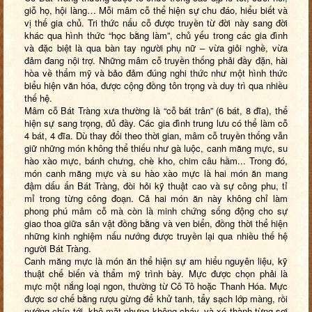
giỗ họ, hội làng… Mỗi mâm cỗ thể hiện sự chu đáo, hiểu biết và
vị thế gia chủ. Tri thức nấu cỗ được truyền từ đời này sang đời
khác qua hình thức “học bằng làm”, chủ yếu trong các gia đình
và đặc biệt là qua bàn tay người phụ nữ – vừa giỏi nghề, vừa
đảm đang nội trợ. Những mâm cỗ truyền thống phải đầy đặn, hài
hòa về thẩm mỹ và bảo đảm đúng nghi thức như một hình thức
biểu hiện văn hóa, được cộng đồng tôn trọng và duy trì qua nhiều
thế hệ.
Mâm cỗ Bát Tràng xưa thường là “cỗ bát trân” (6 bát, 8 đĩa), thể
hiện sự sang trọng, đủ đầy. Các gia đình trung lưu có thể làm cỗ
4 bát, 4 đĩa. Dù thay đổi theo thời gian, mâm cỗ truyền thống vẫn
giữ những món không thể thiếu như gà luộc, canh măng mực, su
hào xào mực, bánh chưng, chè kho, chim câu hầm... Trong đó,
món canh măng mực và su hào xào mực là hai món ăn mang
đậm dấu ấn Bát Tràng, đòi hỏi kỹ thuật cao và sự công phu, tỉ
mỉ trong từng công đoạn. Cả hai món ăn này không chỉ làm
phong phú mâm cỗ mà còn là minh chứng sống động cho sự
giao thoa giữa sản vật đồng bằng và ven biển, đồng thời thể hiện
những kinh nghiệm nấu nướng được truyền lại qua nhiều thế hệ
người Bát Tràng.
Canh măng mực là món ăn thể hiện sự am hiểu nguyên liệu, kỹ
thuật chế biến và thẩm mỹ trình bày. Mực được chọn phải là
mực một nắng loại ngon, thường từ Cô Tô hoặc Thanh Hóa. Mực
được sơ chế bằng rượu gừng để khử tanh, tẩy sạch lớp màng, rồi
nướng chín tới, khô mặt nhưng không cháy, và xé thành từng sợi