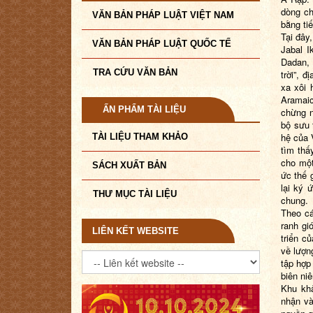
dòng ch
VĂN BẢN PHÁP LUẬT VIỆT NAM
bằng ti
Tại đây
VĂN BẢN PHÁP LUẬT QUỐC TẾ
Jabal I
Dadan, 
TRA CỨU VĂN BẢN
trời”, 
xa xôi 
Aramaic
ẤN PHẨM TÀI LIỆU
chừng n
bộ sưu 
hệ của 
TÀI LIỆU THAM KHẢO
tìm thấ
cho một
SÁCH XUẤT BẢN
ức thế 
lại ký 
THƯ MỤC TÀI LIỆU
chung.
Theo cá
ranh gi
LIÊN KẾT WEBSITE
triển c
về lượn
tập hợp
biên niê
Khu khả
nhận và