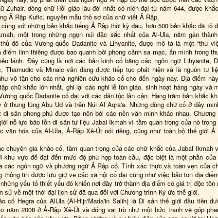
ữ Zuhair, dòng chữ Hồi giáo lâu đời nhất có niên đại từ năm 644, được khắc
ếng Ả Rập Kufic, nguyên mẫu thô sơ của chữ viết Ả Rập.
, cùng với những bản khắc tiếng Ả Rập thời kỳ đầu, hơn 500 bản khắc đã tô 
kmah, một trong những ngọn núi đặc sắc nhất của Al-Ula, nằm gần thàn
thủ đô của Vương quốc Dadanite và Lihyanite, được mô tả là một “thư vi
địa điểm linh thiêng được bao quanh bởi phong cảnh sa mạc, ẩn mình trong th
hẻo lánh. Đây cũng là nơi các bản kinh cổ bằng các ngôn ngữ Lihyanite, D
, Thamudic và Minaic vẫn đang được tiếp tục phát hiện và là nguồn tư li
hư vô tận cho các nhà nghiên cứu khảo cổ cho đến ngày nay. Địa điểm này
tập chữ khắc lớn nhất, ghi lại các nghi lễ tôn giáo, sinh hoạt hàng ngày và 
Vương quốc Dadanite cổ đại với các dân tộc lân cận. Hàng trăm bản khắc k
y ở thung lũng Abu Ud và trên Núi Al Aqra'a. Những dòng chữ cổ ở đây mi
 di sản phong phú được tạo nên bởi các nền văn minh khác nhau. Chương 
giới nỗ lực bảo tồn di sản tư liệu Jabal Ikmah vì tầm quan trọng của nó trong 
ức văn hóa của Al-Ula, Ả-Rập Xê-Út nói riêng, cũng như toàn bộ thế giới Ả
c chuyên gia khảo cổ, tầm quan trọng của các chữ khắc của Jabal Ikmah 
ới khu vực để đạt đến mức độ phù hợp toàn cầu, đặc biệt là một phần của
ủa các ngôn ngữ và phương ngữ Ả Rập cổ. Tính xác thực và toàn vẹn của c
g thông tin được lưu giữ về các xã hội cổ đại cũng như việc bảo tồn địa điểm
 những yếu tố thiết yếu đó khiến nơi đây trở thành địa điểm có giá trị độc tôn
n sử về một thời đại lịch sử đã qua đối với Chương trình Ký ức thế giới.
o cổ Hegra của AlUla (Al-Hijr/Mada'in Salih) là Di sản thế giới đầu tiên đ
o năm 2008 ở Ả-Rập Xê-Út và đóng vai trò như một bức tranh vẽ góp phần