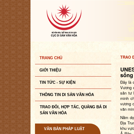
TRAO Đ
TRANG CHỦ
UNESC
GIỚI THIỆU
sống 
Đây là 
TIN TỨC - SỰ KIỆN
Vương q
sản tư 
THÔNG TIN DI SẢN VĂN HÓA
minh c
vương q
TRAO ĐỔI, HỢP TÁC, QUẢNG BÁ DI
văn min
SẢN VĂN HÓA
Nằm dọc
Địa Tru
khu vực
VĂN BẢN PHÁP LUẬT
Ả Rập. 