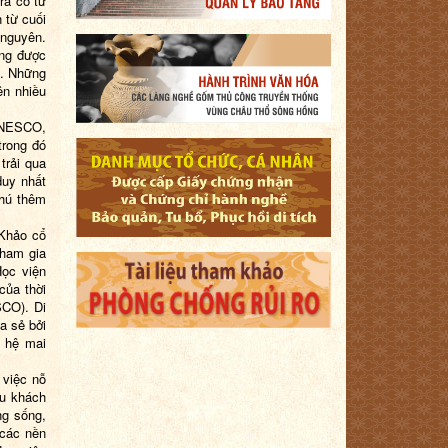
ra có từ
 từ cuối
 nguyên.
áng được
n. Những
ên nhiều
 UNESCO,
trong đó
trải qua
duy nhất
phú thêm
 Khảo cổ
tham gia
Học viện
của thời
SCO). Di
ia sẻ bởi
ế hệ mai
 việc nỗ
du khách
ng sống,
 các nền