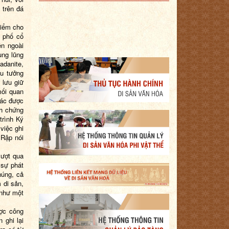
 trên đá
điểm cho
h phố cổ
ện ngoài
ung lũng
adanite,
ệu tưởng
 lưu giữ
mối quan
hác được
nh chứng
trình Ký
việc ghi
 Rập nói
vượt qua
 sự phát
húng, cả
 di sản,
 như một
ược công
 ghi lại