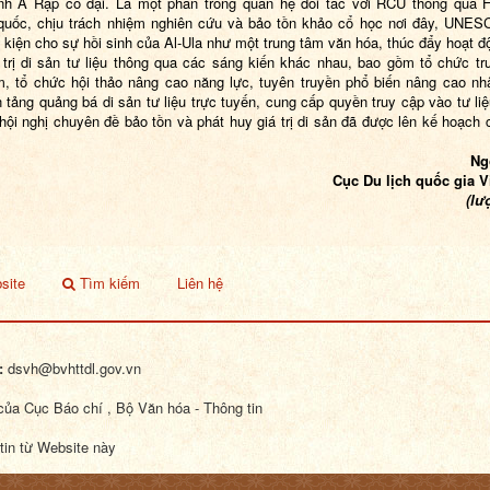
h Ả Rập cổ đại. Là một phần trong quan hệ đối tác với RCU thông qua 
uốc, chịu trách nhiệm nghiên cứu và bảo tồn khảo cổ học nơi đây, UNE
u kiện cho sự hồi sinh của Al-Ula như một trung tâm văn hóa, thúc đẩy hoạt đ
 trị di sản tư liệu thông qua các sáng kiến khác nhau, bao gồm tổ chức tr
ãm, tổ chức hội thảo nâng cao năng lực, tuyên truyền phổ biến nâng cao nh
n tảng quảng bá di sản tư liệu trực tuyến, cung cấp quyền truy cập vào tư liệ
hội nghị chuyên đề bảo tồn và phát huy giá trị di sản đã được lên kế hoạch
Ng
Cục Du lịch quốc gia 
(lư
site
Tìm kiếm
Liên hệ
:
dsvh@bvhttdl.gov.vn
ủa Cục Báo chí , Bộ Văn hóa - Thông tin
tin từ Website này