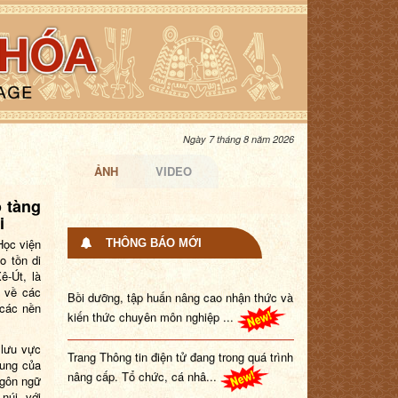
Ngày 7 tháng 8 năm 2026
ẢNH
VIDEO
o tàng
i
Học viện
THÔNG BÁO MỚI
o tồn di
ê-Út, là
Bồi dưỡng, tập huấn nâng cao nhận thức và
 về các
kiến thức chuyên môn nghiệp ...
 các nền
Trang Thông tin điện tử đang trong quá trình
 lưu vực
hung của
nâng cấp. Tổ chức, cá nhâ...
ngôn ngữ
núi, với