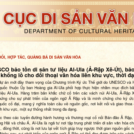
ỔI, HỢP TÁC, QUẢNG BÁ DI SẢN VĂN HÓA
O bảo tồn di sản tư liệu Al-Ula (Ả-Rập Xê-Út), bả
khổng lồ cho đối thoại văn hóa liên khu vực, thời đạ
dự án mới đầy tham vọng của Chương trình Ký ức Thế giới do UNESCO và 
uốc thuộc Ủy ban Hoàng gia Al-Ula phối hợp thực hiện nhằm mục đích bả
liệu Al-Ula. Hàng trăm bản khắc chữ cổ trên các vách núi Al-Ula, Ả-Rập X
hứng cho sự phát triển của ngôn ngữ Ả Rập và là minh chứng cho ký ức
uốc cổ đại, mang ý nghĩa toàn cầu về nguồn gốc, nơi kết nối và giao thoa
h khu vực, một sự thống nhất trong đa dạng.
 theo các tuyến đường hành hương và thương mại cổ nối Bán đảo Ả Rập,
ng Hải và châu Á, Al-Ula là ngã tư nơi tập trung phát triển di sản văn hóa c
, đồng thời, cũng là nơi lưu lại vết tích giúp truy ngược thời gian nguồn gốc 
Ngày nay, sự phát triển của ngôn ngữ Ả Rập có thể đọc được trên các vách 