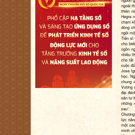
nguồn g
ngoài t
thiên n
Hegra n
chạm kh
dòng ch
ngôi mộ
Tiến sĩ
cho biế
ngôn ng
nhiều t
cho tất
cuộc đối
Jose Ig
học, Ng
chung c
Vương q
đại đán
sản tư l
những n
sau”.
Chương 
lực nân
một các
minh ch