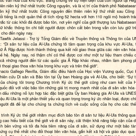
ốc văn hóa của khu vực. Bằng chứng về sự hiện diện của con người tại Heg
hiên niên kỷ thứ nhất trước Công nguyên, và là vị trí của thành phố Nabataean
iên kỷ thứ nhất trước Công nguyên đến thiên niên kỷ thứ nhất sau Công
ổi tiếng là một quần thể di tích rộng 52 hecta với hơn 110 ngôi mộ hoành tr
ắc từ các khối đá được bảo tồn, nơi yên nghỉ của giới thượng lưu Nabataea
ữ khắc thông tin chi tiết người được chôn cất bên trong vẫn còn lưu giữ tr
 cho đến ngày nay.
 Tawfik Jelassi - Trợ lý Tổng Giám đốc về Truyền thông và Thông tin của
t: “Di sản tư liệu của Al-Ula chứng tỏ tầm quan trọng của khu vực Al-Ula, 
ữ Ả Rập được hình thành thông qua kết nối giao thoa giữa các nền văn hóa 
hế hệ. Ngày nay, nó thậm chí có thể được coi như một tư liệu tham chiếu 
 cả những người đến từ các quốc gia Ả Rập khác nhau, nhằm làm phong 
 thoại giao thoa văn hóa trong khu vực và trên thế giới”.
nacio Gallego Revilla, Giám đốc điều hành của Học viện Vương quốc, Cục
hiên cứu Di sản và Bảo tồn tại Ủy ban Hoàng gia về Al-Ula, cho biết: “Sự 
ủa chúng tôi trong Chương trình Ký ức thế giới cũng như cam kết của 
uốc đối với việc bảo tồn những giá trị mong manh nhất của di sản văn hóa 
h dấu những nỗ lực hợp tác đặc biệt giữa Ủy ban Hoàng gia Al-Ula và UNE
iệu Al-Ula là một phần thiết yếu và quan trọng trong ký ức nhân loại, được ch
gười đã để lại cho chúng ta chứng tích về cuộc sống của họ cho các th
trình Ký ức thế giới nhằm mục đích bảo tồn di sản tư liệu Al-Ula thông qua
g cao hiểu biết của thế giới về di sản này, cải thiện khả năng tiếp cận của 
h bền vững và tối đa hóa tiềm năng của di sản, sử dụng như một bảo tà
ứng cụ thể nhất cho đối thoại liên văn hóa, gắn kết xã hội và giáo dục qua