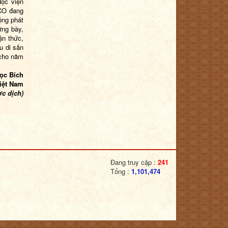
Học viện
SCO đang
ộng phát
ưng bày,
ận thức,
u di sản
 cho năm
ọc Bích
Việt Nam
ợc dịch)
Đang truy cập :
241
Tổng :
1,101,474