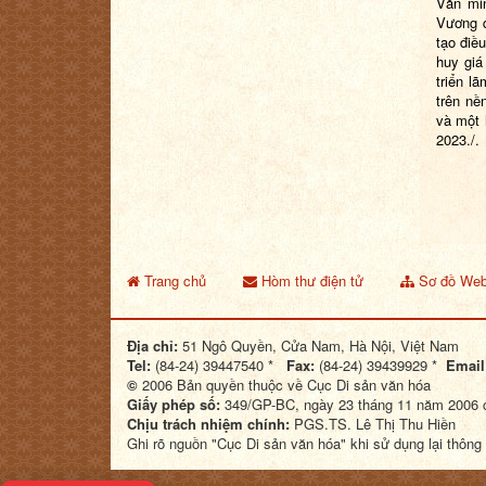
Văn min
Vương q
tạo điề
huy giá
triển l
trên nề
và một 
2023./.
Trang chủ
Hòm thư điện tử
Sơ đồ Web
Địa chỉ:
51 Ngô Quyền, Cửa Nam, Hà Nội, Việt Nam
Tel:
(84-24) 39447540 *
Fax:
(84-24) 39439929 *
Email
©
2006 Bản quyền thuộc về Cục Di sản văn hóa
Giấy phép số:
349/GP-BC, ngày 23 tháng 11 năm 2006 c
Chịu trách nhiệm chính:
PGS.TS. Lê Thị Thu Hiền
Ghi rõ nguồn "Cục Di sản văn hóa" khi sử dụng lại thông 