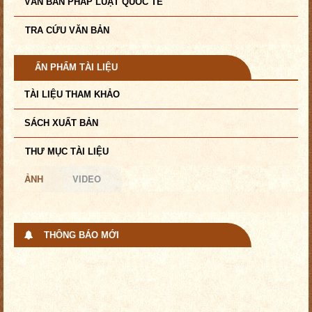
VĂN BẢN PHÁP LUẬT QUỐC TẾ
TRA CỨU VĂN BẢN
ẤN PHẨM TÀI LIỆU
TÀI LIỆU THAM KHẢO
SÁCH XUẤT BẢN
THƯ MỤC TÀI LIỆU
ẢNH
VIDEO
THÔNG BÁO MỚI