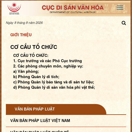
Ngày 8 tháng 8 năm 2026
GIỚI THIỆU
CƠ CẤU TỔ CHỨC
CƠ CẤU TỔ CHỨC:
1. Cục trưởng và các Phó Cục trưởng
2. Các phòng chuyên môn, nghiệp vụ:
a) Văn phòng;
b) Phòng Quản lý di tích;
c) Phòng Quản lý bảo tàng và di sản tư liệu;
d) Phòng Quản lý di sản văn hóa phi vật thể;
VĂN BẢN PHÁP LUẬT
VĂN BẢN PHÁP LUẬT VIỆT NAM