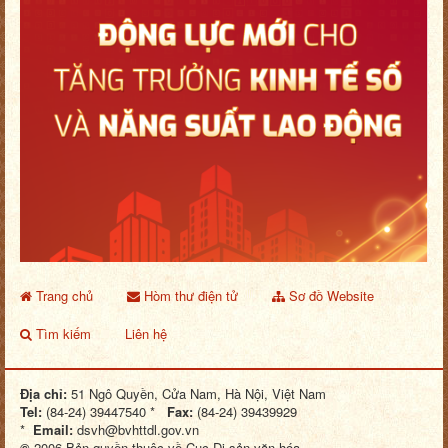
Trang chủ
Hòm thư điện tử
Sơ đồ Website
Tìm kiếm
Liên hệ
Địa chỉ:
51 Ngô Quyền, Cửa Nam, Hà Nội, Việt Nam
Tel:
(84-24) 39447540 *
Fax:
(84-24) 39439929
*
Email:
dsvh@bvhttdl.gov.vn
©
2006 Bản quyền thuộc về Cục Di sản văn hóa